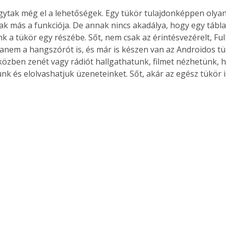
gytak még el a lehetőségek. Egy tükör tulajdonképpen olyan,
ak más a funkciója. De annak nincs akadálya, hogy egy tábl
k a tükör egy részébe. Sőt, nem csak az érintésvezérelt, Ful
anem a hangszórót is, és már is készen van az Androidos tü
közben zenét vagy rádiót hallgathatunk, filmet nézhetünk, h
k és elolvashatjuk üzeneteinket. Sőt, akár az egész tükör i