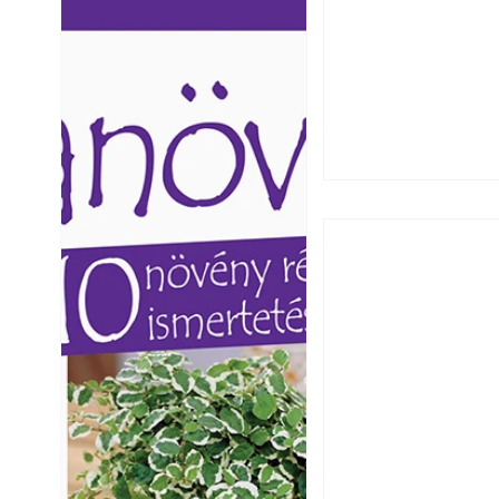
Ezermester lapszámai. A
Ezermester lapszámai
Laptapir kényelmes megoldás,
Laptapir kényelmes 
mert: – t
mert: – t
Szú és más faron
ismerjük fel és 