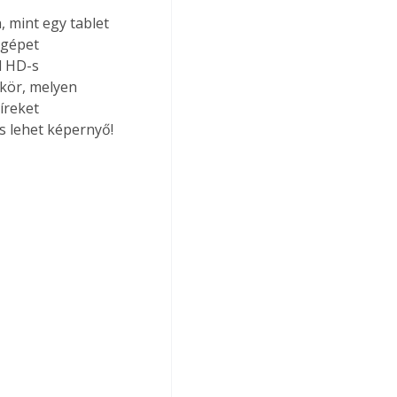
 mint egy tablet 
agépet 
l HD-s 
kör, melyen 
íreket 
s lehet képernyő!