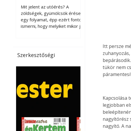
érnek tovább leszedés
Mit jelent az utóérés? A
után?
zöldségek, gyümölcsök érése
egy folyamat, épp ezért fontos
ismerni, hogy melyiket mikor jó
leszedni. Meg kell különböztetni
a gazdasági és a biológiai
érettséget. Például a
Itt persze m
paradicsomot sokszor
zuhanyozás, 
Szerkesztőségi
gazdasági érettségben, azaz
bepárásodik. 
félig éretten szedik le, ezután
tükör nem c
utaztatják hosszan, és még
páramentesít
pulton tartható kell legyen.
Utóérik eközben, de nem lesz
olyan ízű, mint amit a saját
kertünkben, biológiai
Kapcsolása t
érettségben szedünk le. Teljes
legjobban els
érettségben szedve nem
beleépítenén
tárolható h
nagyítórész 
nagyító. A na