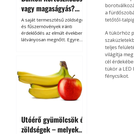
borotválkozá
vagy magaságyás?
a fürdőszobán
Helytakarékos
tetőtől-talpi
A saját termesztésű zöldségek
kertészkedés
és fűszernövények iránti
A tükörhöz p
érdeklődés az elmúlt években
látványosan megnőtt. Egyre
szaküzletekb
többen szeretnék tudni, honnan
teljes felüle
származik az élelmiszer az
világítja me
asztalukra, miközben a
cél érdekébe
kertészkedés sokak számára
tükör a LED 
kikapcsolódást és feltöltődést
fénycsíkot.
is jelent.
Utóérő gyümölcsök és
zöldségek – melyek