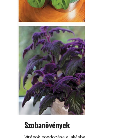
Szobanövények
Virágoskert: k
teraszon, laká
Virágok gondozása a lakásban,