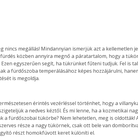
ég nincs megállás! Mindannyian ismerjük azt a kellemetlen j
fürdés közben annyira megnő a páratartalom, hogy a tükör t
Ezen egyszerűen segít, ha tükrünket fűteni tudjuk. Fel is talá
sak a fürdőszoba temperálásához képes hozzájárulni, hane
ését is megoldja.
ermészetesen érintés vezérléssel történhet, hogy a villanyka
zigeteljük a nedves kéztől. És mi lenne, ha a kozmetikai nagy
k a fürdőszobai tükörbe? Nem lehetetlen, meg is oldották! A
szerves része a nagy tükörnek, csak ott bele van domborít
gyító részt homokfúvott keret különíti el.