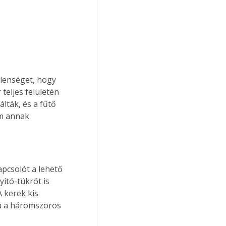
elenséget, hogy 
eljes felületén 
lták, és a fűtő 
m annak 
pcsolót a lehető 
ító-tükröt is 
 kerek kis 
va a háromszoros 