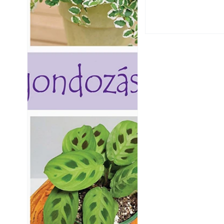
Varrógéptűk