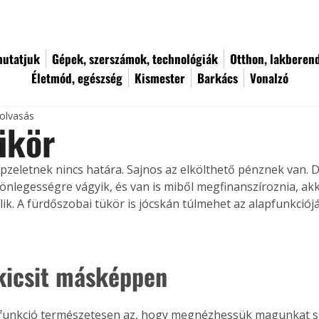
utatjuk
Gépek, szerszámok, technológiák
Otthon, lakberen
Életmód, egészség
Kismester
Barkács
Vonalzó
 olvasás
ükör
pzeletnek nincs határa. Sajnos az elkölthető pénznek van. D
lönlegességre vágyik, és van is miből megfinanszíroznia, ak
ílik. A fürdőszobai tükör is jócskán túlmehet az alapfunkció
kicsit másképpen
pfunkció természetesen az, hogy megnézhessük magunkat sz