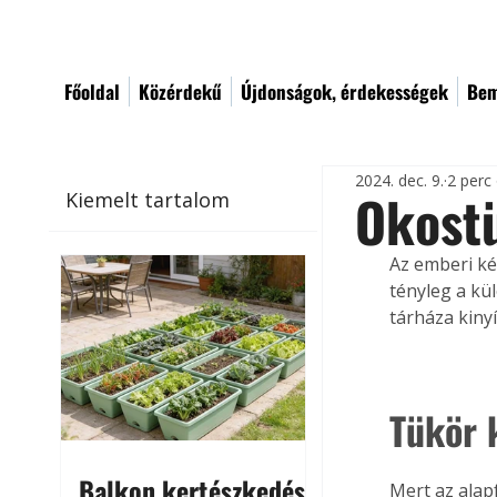
Főoldal
Közérdekű
Újdonságok, érdekességek
Bem
2024. dec. 9.
2 perc
Okost
Kiemelt tartalom
Az emberi ké
tényleg a kü
tárháza kiny
Tükör 
Balkon kertészkedés
Mert az ala