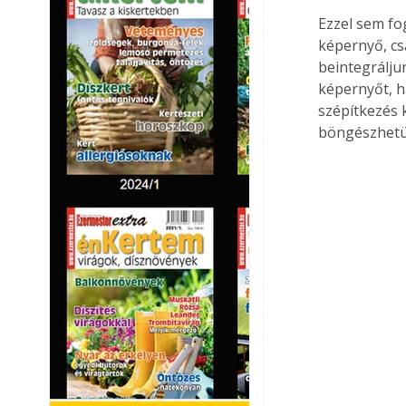
Ezzel sem fo
képernyő, cs
beintegráljun
képernyőt, h
szépítkezés 
böngészhetün