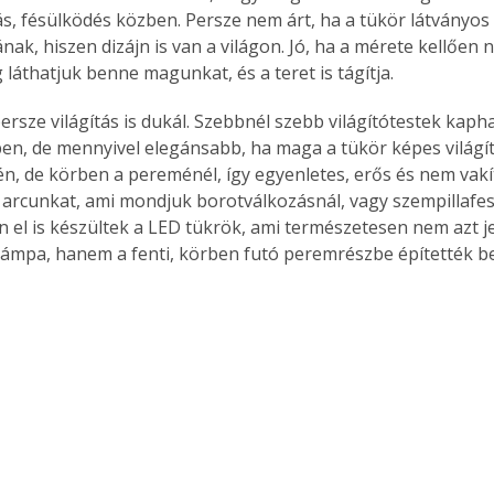
s, fésülködés közben. Persze nem árt, ha a tükör látványos
ak, hiszen dizájn is van a világon. Jó, ha a mérete kellően 
g láthatjuk benne magunkat, és a teret is tágítja.
ersze világítás is dukál. Szebbnél szebb világítótestek kaph
en, de mennyivel elegánsabb, ha maga a tükör képes világít
tén, de körben a pereménél, így egyenletes, erős és nem vakí
g arcunkat, ami mondjuk borotválkozásnál, vagy szempillafes
n el is készültek a LED tükrök, ami természetesen nem azt je
lámpa, hanem a fenti, körben futó peremrészbe építették be