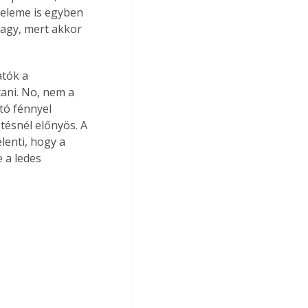
 eleme is egyben 
nagy, mert akkor 
atók a 
ani. No, nem a 
tó fénnyel 
tésnél előnyös. A 
lenti, hogy a 
 a ledes 