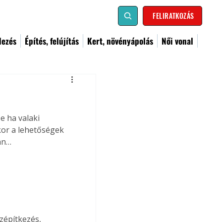
FELIRATKOZÁS
dezés
Építés, felújítás
Kert, növényápolás
Női vonal
e ha valaki 
kor a lehetőségek 
ján…
építkezés, 