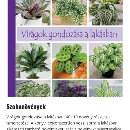
Szobanövények
Virágok gondozása a lakásban, 40+10 növény részletes
ismertetése! A könyv lexikonszerűen veszi sorra a lakásban
s
sikeresen tart­ha­tó növényeket. Már a növény kiválasztásakor
h