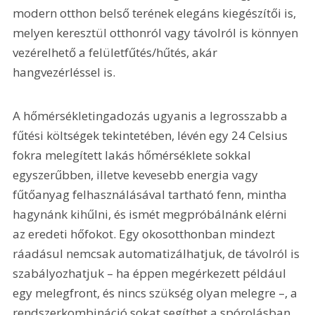
modern otthon belső terének elegáns kiegészítői is, 
melyen keresztül otthonról vagy távolról is könnyen 
vezérelhető a felületfűtés/hűtés, akár 
hangvezérléssel is.
A hőmérsékletingadozás ugyanis a legrosszabb a 
fűtési költségek tekintetében, lévén egy 24 Celsius 
fokra melegített lakás hőmérséklete sokkal 
egyszerűbben, illetve kevesebb energia vagy 
fűtőanyag felhasználásával tartható fenn, mintha 
hagynánk kihűlni, és ismét megpróbálnánk elérni 
az eredeti hőfokot. Egy okosotthonban mindezt 
ráadásul nemcsak automatizálhatjuk, de távolról is 
szabályozhatjuk – ha éppen megérkezett például 
egy melegfront, és nincs szükség olyan melegre –, a 
rendszerkombináció sokat segíthet a spórolásban. 