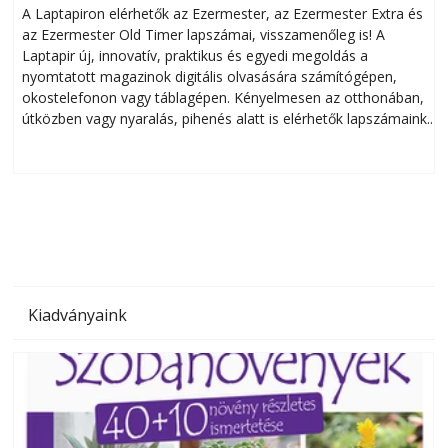
A Laptapiron elérhetők az Ezermester, az Ezermester Extra és
az Ezermester Old Timer lapszámai, visszamenőleg is! A
Laptapir új, innovatív, praktikus és egyedi megoldás a
L
nyomtatott magazinok digitális olvasására számítógépen,
okostelefonon vagy táblagépen. Kényelmesen az otthonában,
útközben vagy nyaralás, pihenés alatt is elérhetők lapszámaink.
ú
Bárhol, bármikor, akár külföldön élve vagy dolgozva is
B
olvashatók az Ezermester lapszámai. A Laptapir kényelmes
megoldás, mert: – t
Kiadványaink