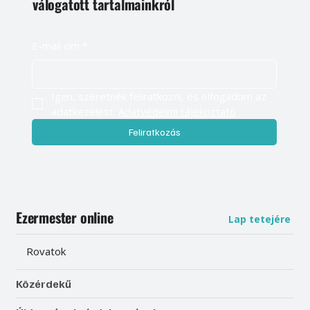
válogatott tartalmainkról
E-mail cím
*
Igen, szeretnék feliratkozni, és elfogadom az 
adatkezelést. 
Adatvédelmi tájékoztató
Feliratkozás
Ezermester online
Lap tetejére
Rovatok
Közérdekű