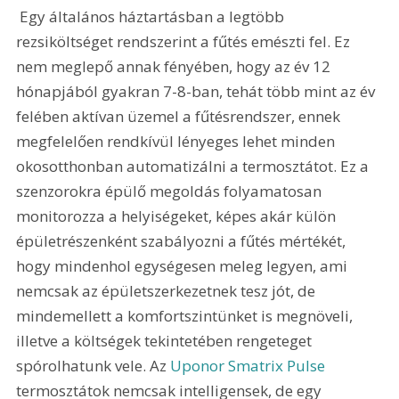
 Egy általános háztartásban a legtöbb 
rezsiköltséget rendszerint a fűtés emészti fel. Ez 
nem meglepő annak fényében, hogy az év 12 
hónapjából gyakran 7-8-ban, tehát több mint az év 
felében aktívan üzemel a fűtésrendszer, ennek 
megfelelően rendkívül lényeges lehet minden 
okosotthonban automatizálni a termosztátot. Ez a 
szenzorokra épülő megoldás folyamatosan 
monitorozza a helyiségeket, képes akár külön 
épületrészenként szabályozni a fűtés mértékét, 
hogy mindenhol egységesen meleg legyen, ami 
nemcsak az épületszerkezetnek tesz jót, de 
mindemellett a komfortszintünket is megnöveli, 
illetve a költségek tekintetében rengeteget 
spórolhatunk vele. Az 
Uponor Smatrix Pulse
termosztátok nemcsak intelligensek, de egy 