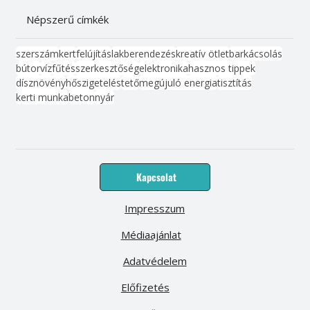
Népszerű címkék
szerszám
kert
felújítás
lakberendezés
kreatív ötlet
barkácsolás
bútor
víz
fűtés
szerkesztőség
elektronika
hasznos tippek
dísznövény
hőszigetelés
tető
megújuló energia
tisztítás
kerti munka
beton
nyár
Kapcsolat
Impresszum
Médiaajánlat
Adatvédelem
Előfizetés