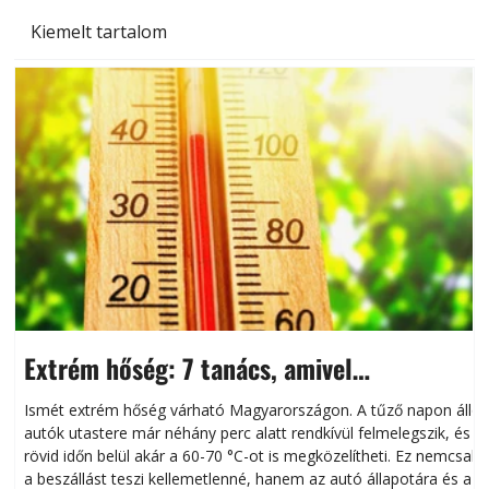
Kiemelt tartalom
Extrém hőség: 7 tanács, amivel
megóvhatjuk autónkat a nyári károktól
Ismét extrém hőség várható Magyarországon. A tűző napon álló
autók utastere már néhány perc alatt rendkívül felmelegszik, és
rövid időn belül akár a 60-70 °C-ot is megközelítheti. Ez nemcsak
n
a beszállást teszi kellemetlenné, hanem az autó állapotára és a