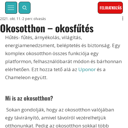
FELIRATKOZÁS
2021. okt. 11.
2 perc olvasás
Okosotthon – okosfűtés
Hűtés- fűtés, árnyékolás, világítás, 
energiamenedzsment, beléptetés és biztonság. Egy 
komplex okosotthon összes funkciója egy 
platformon, felhasználóbarát módon és bárhonnan 
elérhetően. Ezt hozza tető alá az 
Uponor
 és a 
Chameleon együtt.
Mi is az okosotthon?
 Sokan gondolják, hogy az okosotthon valójában 
egy távirányító, amivel távolról vezérelhetjük 
otthonunkat. Pedig az okosotthon sokkal több 