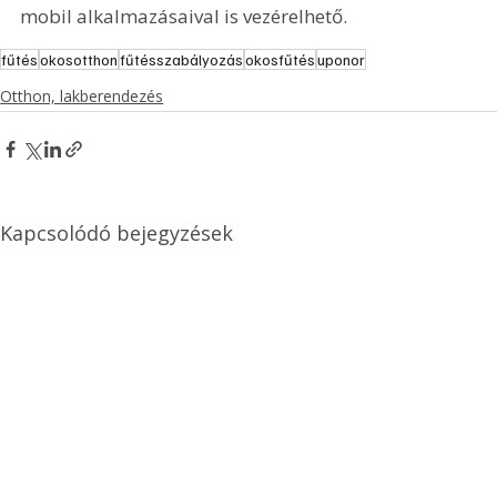
mobil alkalmazásaival is vezérelhető.
fűtés
okosotthon
fűtésszabályozás
okosfűtés
uponor
Otthon, lakberendezés
Kapcsolódó bejegyzések