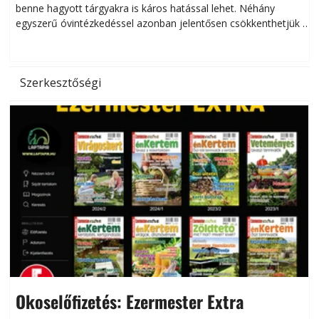
benne hagyott tárgyakra is káros hatással lehet. Néhány
egyszerű óvintézkedéssel azonban jelentősen csökkenthetjük a
hőség káros hatásait.
l
Szerkesztőségi
Okoselőfizetés: Ezermester Extra