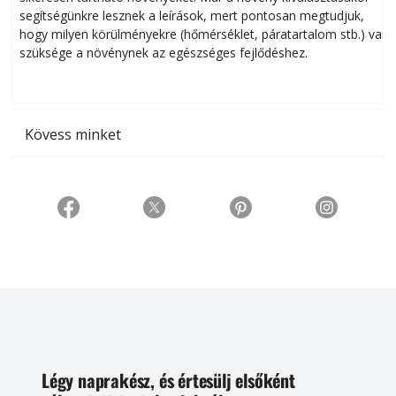
segítségünkre lesznek a leírások, mert pontosan megtudjuk,
k
hogy milyen körülményekre (hőmérséklet, páratartalom stb.) van
szüksége a növénynek az egészséges fejlődéshez.
t
Kövess minket
Légy naprakész, és értesülj elsőként