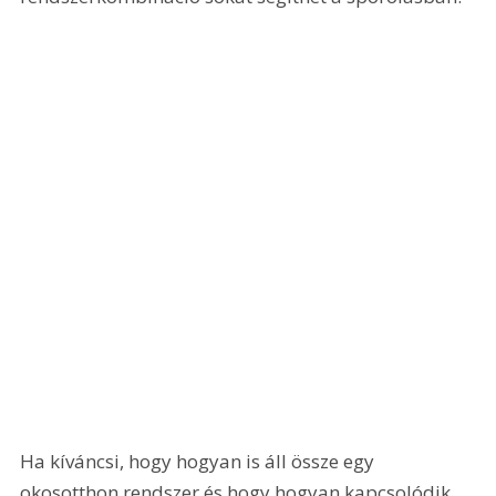
Ha kíváncsi, hogy hogyan is áll össze egy 
okosotthon rendszer és hogy hogyan kapcsolódik 