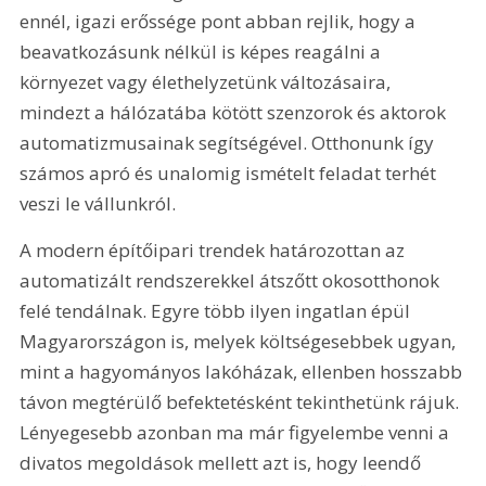
ennél, igazi erőssége pont abban rejlik, hogy a 
beavatkozásunk nélkül is képes reagálni a 
környezet vagy élethelyzetünk változásaira, 
mindezt a hálózatába kötött szenzorok és aktorok 
automatizmusainak segítségével. Otthonunk így 
számos apró és unalomig ismételt feladat terhét 
veszi le vállunkról.
A modern építőipari trendek határozottan az 
automatizált rendszerekkel átszőtt okosotthonok 
felé tendálnak. Egyre több ilyen ingatlan épül 
Magyarországon is, melyek költségesebbek ugyan, 
mint a hagyományos lakóházak, ellenben hosszabb 
távon megtérülő befektetésként tekinthetünk rájuk. 
Lényegesebb azonban ma már figyelembe venni a 
divatos megoldások mellett azt is, hogy leendő 