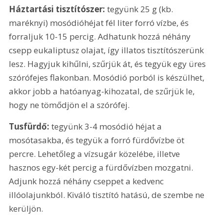
Háztartási tisztítószer:
 tegyünk 25 g (kb. 
maréknyi) mosódióhéjat fél liter forró vízbe, és 
forraljuk 10-15 percig. Adhatunk hozzá néhány 
csepp eukaliptusz olajat, így illatos tisztítószerünk 
lesz. Hagyjuk kihűlni, szűrjük át, és tegyük egy üres 
szórófejes flakonban. Mosódió porból is készülhet, 
akkor jobb a hatóanyag-kihozatal, de szűrjük le, 
hogy ne tömődjön el a szórófej.
Tusfürdő:
 tegyünk 3-4 mosódió héjat a 
mosótasakba, és tegyük a forró fürdővízbe öt 
percre. Lehetőleg a vízsugár közelébe, illetve 
hasznos egy-két percig a fürdővízben mozgatni. 
Adjunk hozzá néhány cseppet a kedvenc 
illóolajunkból. Kiváló tisztító hatású, de szembe ne 
kerüljön.