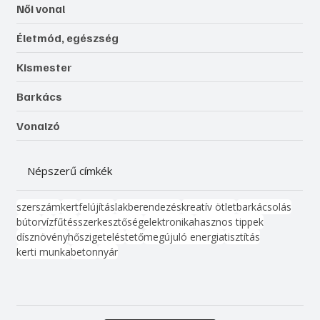
Női vonal
Életmód, egészség
Kismester
Barkács
Vonalzó
Népszerű címkék
szerszám
kert
felújítás
lakberendezés
kreatív ötlet
barkácsolás
bútor
víz
fűtés
szerkesztőség
elektronika
hasznos tippek
dísznövény
hőszigetelés
tető
megújuló energia
tisztítás
kerti munka
beton
nyár