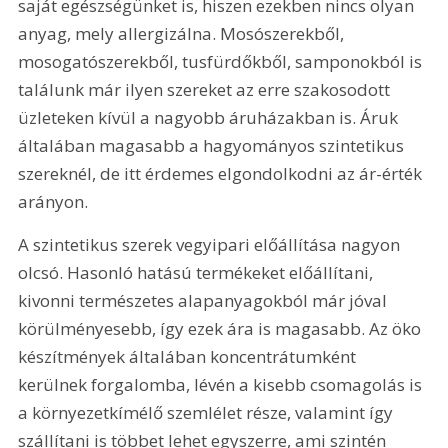
saját egészségünket is, hiszen ezekben nincs olyan 
anyag, mely allergizálna. Mosószerekből, 
mosogatószerekből, tusfürdőkből, samponokból is 
találunk már ilyen szereket az erre szakosodott 
üzleteken kívül a nagyobb áruházakban is. Áruk 
általában magasabb a hagyományos szintetikus 
szereknél, de itt érdemes elgondolkodni az ár-érték 
arányon.
A szintetikus szerek vegyipari előállítása nagyon 
olcsó. Hasonló hatású termékeket előállítani, 
kivonni természetes alapanyagokból már jóval 
körülményesebb, így ezek ára is magasabb. Az öko 
készítmények általában koncentrátumként 
kerülnek forgalomba, lévén a kisebb csomagolás is 
a környezetkímélő szemlélet része, valamint így 
szállítani is többet lehet egyszerre, ami szintén 