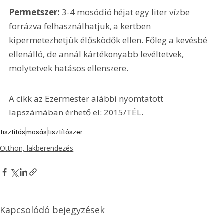
Permetszer: 
3-4 mosódió héjat egy liter vízbe 
forrázva felhasználhatjuk, a kertben 
kipermetezhetjük élősködők ellen. Főleg a kevésbé 
ellenálló, de annál kártékonyabb levéltetvek, 
molytetvek hatásos ellenszere.
A cikk az Ezermester alábbi nyomtatott 
lapszámában érhető el: 2015/TÉL.
tisztítás
mosás
tisztítószer
Otthon, lakberendezés
Kapcsolódó bejegyzések