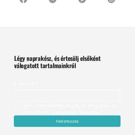
Légy naprakész, és értesülj elsőként
válogatott tartalmainkról
E-mail cím
*
Igen, szeretnék feliratkozni, és elfogadom az 
adatkezelést. 
Adatvédelmi tájékoztató
Feliratkozás