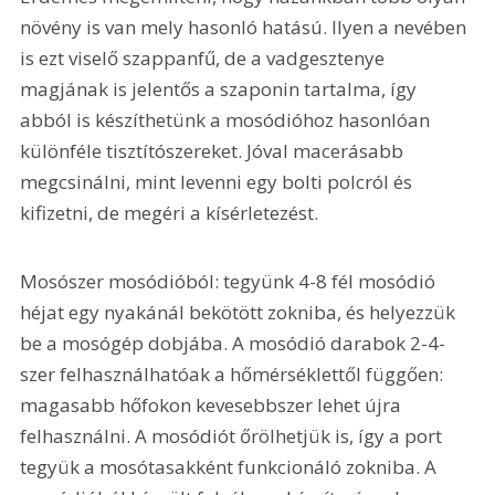
növény is van mely hasonló hatású. Ilyen a nevében 
is ezt viselő szappanfű, de a vadgesztenye 
magjának is jelentős a szaponin tartalma, így 
abból is készíthetünk a mosódióhoz hasonlóan 
különféle tisztítószereket. Jóval macerásabb 
megcsinálni, mint levenni egy bolti polcról és 
kifizetni, de megéri a kísérletezést.
Mosószer mosódióból: tegyünk 4-8 fél mosódió 
héjat egy nyakánál bekötött zokniba, és helyezzük 
be a mosógép dobjába. A mosódió darabok 2-4-
szer felhasználhatóak a hőmérséklettől függően: 
magasabb hőfokon kevesebbszer lehet újra 
felhasználni. A mosódiót őrölhetjük is, így a port 
tegyük a mosótasakként funkcionáló zokniba. A 