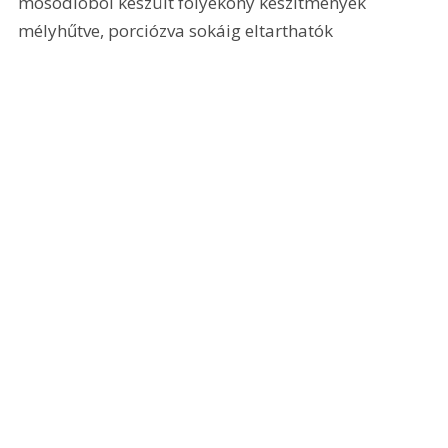
mosódióból készült folyékony készítmények 
mélyhűtve, porciózva sokáig eltarthatók