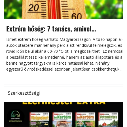
Extrém hőség: 7 tanács, amivel
megóvhatjuk autónkat a nyári károktól
Ismét extrém hőség várható Magyarországon. A tűző napon álló
autók utastere már néhány perc alatt rendkívül felmelegszik, és
rövid időn belül akár a 60-70 °C-ot is megközelítheti. Ez nemcsak
n
a beszállást teszi kellemetlenné, hanem az autó állapotára és a
benne hagyott tárgyakra is káros hatással lehet. Néhány
egyszerű óvintézkedéssel azonban jelentősen csökkenthetjük a
hőség káros hatásait.
l
Szerkesztőségi