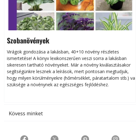
Szobanövények
Virágok gondozása a lakásban, 40+10 növény részletes
ismertetése! A könyv lexikonszerűen veszi sorra a lakásban
s
sikeresen tart­ha­tó növényeket. Már a növény kiválasztásakor
h
segítségünkre lesznek a leírások, mert pontosan megtudjuk,
k
hogy milyen körülményekre (hőmérséklet, páratartalom stb.) van
szüksége a növénynek az egészséges fejlődéshez.
t
Kövess minket