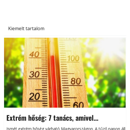
Kiemelt tartalom
Extrém hőség: 7 tanács, amivel
megóvhatjuk autónkat a nyári károktól
Ismét extrém hőség várható Magyarországon. A tűző napon álló