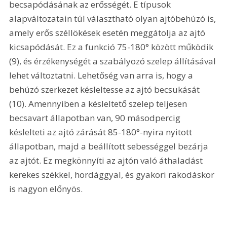
becsapódásának az erősségét. E típusok 
alapváltozatain túl választható olyan ajtóbehúzó is, 
amely erős széllökések esetén meggátolja az ajtó 
kicsapódását. Ez a funkció 75-180° között működik 
(9), és érzékenységét a szabályozó szelep állításával 
lehet változtatni. Lehetőség van arra is, hogy a 
behúzó szerkezet késleltesse az ajtó becsukását 
(10). Amennyiben a késleltető szelep teljesen 
becsavart állapotban van, 90 másodpercig 
késlelteti az ajtó zárását 85-180°-nyira nyitott 
állapotban, majd a beállított sebességgel bezárja 
az ajtót. Ez megkönnyíti az ajtón való áthaladást 
kerekes székkel, hordággyal, és gyakori rakodáskor 
is nagyon előnyös. 