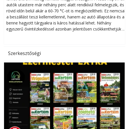
autók utastere már néhány perc alatt rendkívül felmelegszik, és
rövid időn belül akár a 60-70 °C-ot is megközelítheti. Ez nemcsak
n
a beszállást teszi kellemetlenné, hanem az autó állapotára és a
benne hagyott tárgyakra is káros hatással lehet. Néhány
egyszerű óvintézkedéssel azonban jelentősen csökkenthetjük a
hőség káros hatásait.
l
Szerkesztőségi