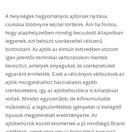
A helyiségek hagyományos ajtóinak nyitása, 
csukása többnyire kézzel történik. Ám ha fontos, 
hogy alaphelyzetben mindig becsukott állapotban 
legyenek, ezt behúzó szerkezettel célszerű 
biztosítani. Az ajtók az elmúlt évtizedben viszont 
igen jelentős technikai változásokon mentek 
keresztül, amelyek anyagukat, és szerkezetüket 
egyaránt érintették. Ezek a célirányos változások az 
ajtók mozgatásához használatos egyéb 
szerkezetekre, így az ajtóbehúzókra is kihatással 
voltak. Mindez egyszerűbb, de kifinomultabb 
működésű, a legkülönfélébb igényeket is kielégítő 
típusok megjelenését eredményezte. Az 
ajtóbehúzók között elismertek a jó minőségű Brano 
ajtófékek, amelyeket egy új fejlesztésű korszerű 