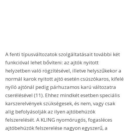
A fenti típusváltozatok szolgáltatásait további két 
funkcióval lehet bővíteni: az ajtók nyitott 
helyzetben való rögzítésével, illetve helyszűkekor a 
normál karok nyitott ajtó esetén csúszókaros, kifelé 
nyíló ajtónál pedig párhuzamos karú változatra 
cserélésével (11). Ehhez mindkét esetben speciális 
karszerelvények szükségesek, és nem, vagy csak 
alig befolyásolják az ilyen ajtóbehúzók 
felszerelését. A KLING nyomórugós, fogasléces 
ajtóbehúzók felszerelése nagyon egyszerű, a 