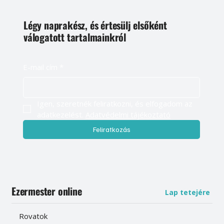
Légy naprakész, és értesülj elsőként
válogatott tartalmainkról
E-mail cím
*
Igen, szeretnék feliratkozni, és elfogadom az 
adatkezelést. 
Adatvédelmi tájékoztató
Feliratkozás
Ezermester online
Lap tetejére
Rovatok