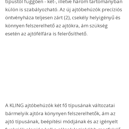
típustól függően - két-, illetve három tartományban 
külön is szabályozható. Az új ajtóbehúzók precíziós 
öntvényháza teljesen zárt (2), csekély helyigényű és 
könnyen felszerelhető az ajtókra, ám szükség 
esetén az ajtófélfára is felerősíthető.
A KLING ajtóbehúzók két fő típusának változatai 
bármelyik ajtóra könynyen felszerelhetők, ám az 
ajtó típusának, beépítési módjának és az igényelt 