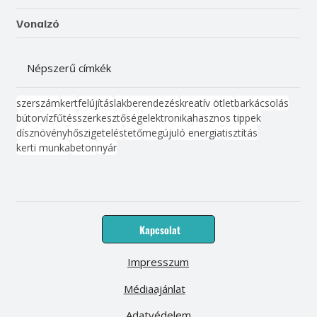
Vonalzó
Népszerű címkék
szerszám
kert
felújítás
lakberendezés
kreatív ötlet
barkácsolás
bútor
víz
fűtés
szerkesztőség
elektronika
hasznos tippek
dísznövény
hőszigetelés
tető
megújuló energia
tisztítás
kerti munka
beton
nyár
Kapcsolat
Impresszum
Médiaajánlat
Adatvédelem