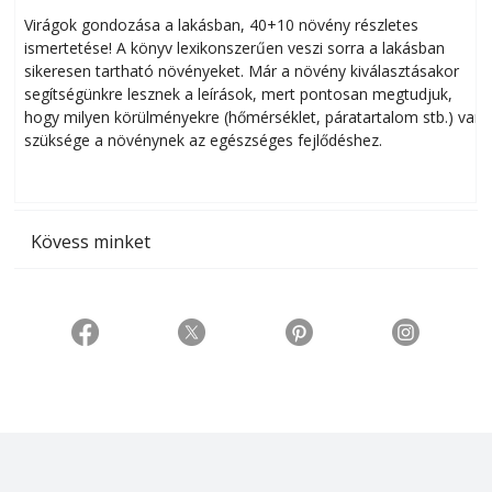
Virágok gondozása a lakásban, 40+10 növény részletes
ismertetése! A könyv lexikonszerűen veszi sorra a lakásban
s
sikeresen tart­ha­tó növényeket. Már a növény kiválasztásakor
h
segítségünkre lesznek a leírások, mert pontosan megtudjuk,
k
hogy milyen körülményekre (hőmérséklet, páratartalom stb.) van
szüksége a növénynek az egészséges fejlődéshez.
t
Kövess minket