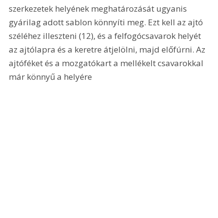
szerkezetek helyének meghatározását ugyanis 
gyárilag adott sablon könnyíti meg. Ezt kell az ajtó 
széléhez illeszteni (12), és a felfogócsavarok helyét 
az ajtólapra és a keretre átjelölni, majd előfúrni. Az 
ajtóféket és a mozgatókart a mellékelt csavarokkal 
már könnyű a helyére 