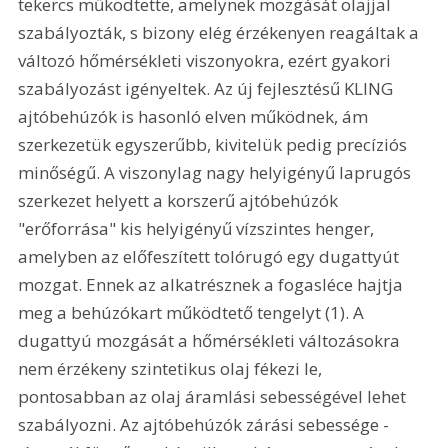
tekercs működtette, amelynek mozgását olajjal 
szabályozták, s bizony elég érzékenyen reagáltak a 
változó hőmérsékleti viszonyokra, ezért gyakori 
szabályozást igényeltek. Az új fejlesztésű KLING 
ajtóbehúzók is hasonló elven működnek, ám 
szerkezetük egyszerűbb, kivitelük pedig precíziós 
minőségű. A viszonylag nagy helyigényű laprugós 
szerkezet helyett a korszerű ajtóbehúzók 
"erőforrása" kis helyigényű vízszintes henger, 
amelyben az előfeszített tolórugó egy dugattyút 
mozgat. Ennek az alkatrésznek a fogasléce hajtja 
meg a behúzókart működtető tengelyt (1). A 
dugattyú mozgását a hőmérsékleti változásokra 
nem érzékeny szintetikus olaj fékezi le, 
pontosabban az olaj áramlási sebességével lehet 
szabályozni. Az ajtóbehúzók zárási sebessége - 