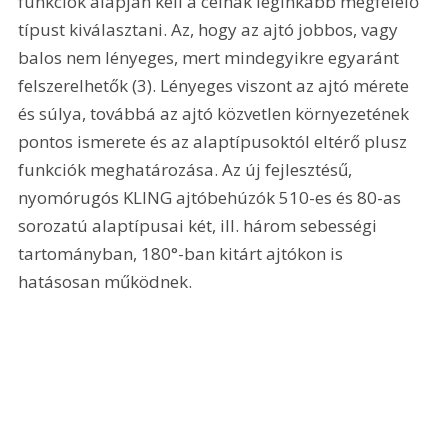
funkciók alapján kell a célnak leginkább megfelelő 
típust kiválasztani. Az, hogy az ajtó jobbos, vagy 
balos nem lényeges, mert mindegyikre egyaránt 
felszerelhetők (3). Lényeges viszont az ajtó mérete 
és súlya, továbbá az ajtó közvetlen környezetének 
pontos ismerete és az alaptípusoktól eltérő plusz 
funkciók meghatározása. Az új fejlesztésű, 
nyomórugós KLING ajtóbehúzók 510-es és 80-as 
sorozatú alaptípusai két, ill. három sebességi 
tartományban, 180°-ban kitárt ajtókon is 
hatásosan működnek. 