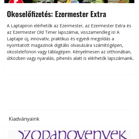
Okoselőfizetés: Ezermester Extra
A Laptapiron elérhetők az Ezermester, az Ezermester Extra és
az Ezermester Old Timer lapszámai, visszamenőleg is! A
Laptapir új, innovatív, praktikus és egyedi megoldás a
L
nyomtatott magazinok digitális olvasására számítógépen,
okostelefonon vagy táblagépen. Kényelmesen az otthonában,
útközben vagy nyaralás, pihenés alatt is elérhetők lapszámaink.
ú
Bárhol, bármikor, akár külföldön élve vagy dolgozva is
B
olvashatók az Ezermester lapszámai. A Laptapir kényelmes
megoldás, mert: – t
Kiadványaink