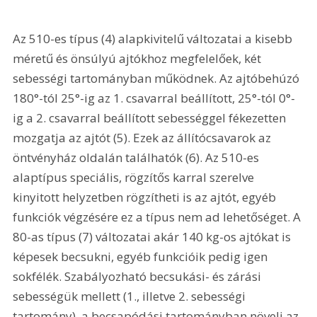
Az 510-es típus (4) alapkivitelű változatai a kisebb 
méretű és önsúlyú ajtókhoz megfelelőek, két 
sebességi tartományban működnek. Az ajtóbehúzó 
180°-tól 25°-ig az 1. csavarral beállított, 25°-tól 0°-
ig a 2. csavarral beállított sebességgel fékezetten 
mozgatja az ajtót (5). Ezek az állítócsavarok az 
öntvényház oldalán találhatók (6). Az 510-es 
alaptípus speciális, rögzítős karral szerelve 
kinyitott helyzetben rögzítheti is az ajtót, egyéb 
funkciók végzésére ez a típus nem ad lehetőséget. A 
80-as típus (7) változatai akár 140 kg-os ajtókat is 
képesek becsukni, egyéb funkcióik pedig igen 
sokfélék. Szabályozható becsukási- és zárási 
sebességük mellett (1., illetve 2. sebességi 
tartomány), a becsapódási tartományban növeli az 