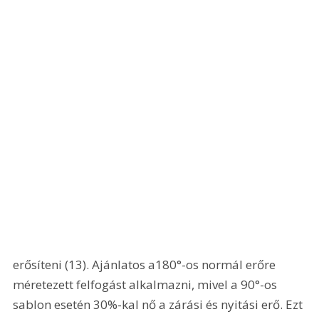
erősíteni (13). Ajánlatos a180°-os normál erőre 
méretezett felfogást alkalmazni, mivel a 90°-os 
sablon esetén 30%-kal nő a zárási és nyitási erő. Ezt 