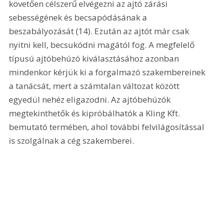
követően célszerű elvégezni az ajtó zárási 
sebességének és becsapódásának a 
beszabályozását (14). Ezután az ajtót már csak 
nyitni kell, becsukódni magától fog. A megfelelő 
típusú ajtóbehúzó kiválasztásához azonban 
mindenkor kérjük ki a forgalmazó szakembereinek 
a tanácsát, mert a számtalan változat között 
egyedül nehéz eligazodni. Az ajtóbehúzók 
megtekinthetők és kipróbálhatók a Kling Kft. 
bemutató termében, ahol további felvilágosítással 
is szolgálnak a cég szakemberei.