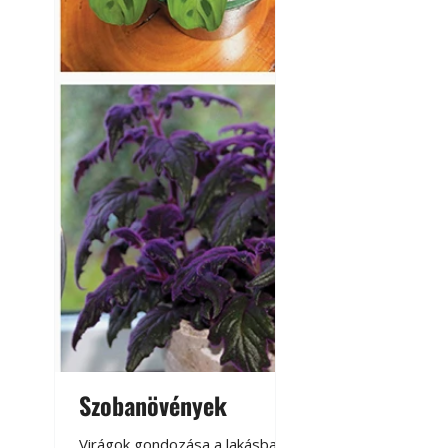
Virágoskert: kert
Szobanövények
Virágoskert: k
teraszon, laká
Virágok gondozása a lakásban,