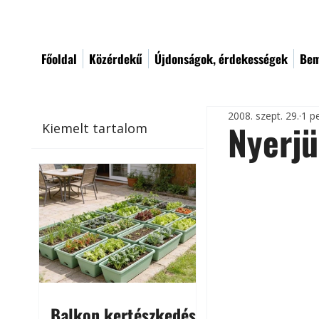
Főoldal
Közérdekű
Újdonságok, érdekességek
Bem
2008. szept. 29.
1 p
Nyerjü
Kiemelt tartalom
Balkon kertészkedés