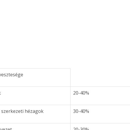
vesztesége 
 
20-40% 
 szerkezeti hézagok 
30-40% 
yezet 
20-30% 