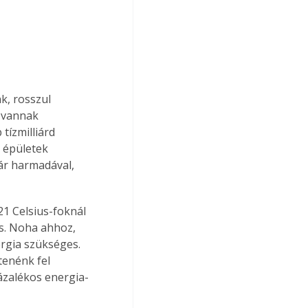
k, rosszul 
n vannak 
ízmilliárd 
 épületek 
ár harmadával, 
1 Celsius-foknál 
s. Noha ahhoz, 
rgia szükséges. 
tenénk fel 
zázalékos energia-