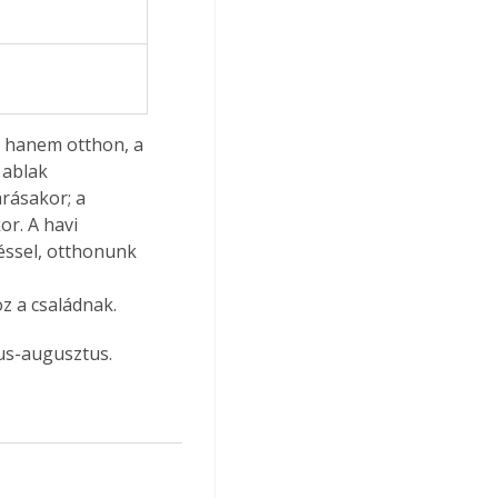
 ablak 
rásakor; a 
r. A havi 
éssel, otthonunk 
z a családnak. 
ius-augusztus.