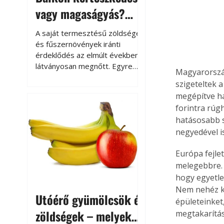
vagy magaságyás?
Helytakarékos
A saját termesztésű zöldségek
kertészkedés
és fűszernövények iránti
érdeklődés az elmúlt években
látványosan megnőtt. Egyre
Magyarország
többen szeretnék tudni, honnan
szigeteltek a
származik az élelmiszer az
megépítve há
asztalukra, miközben a
forintra rúg
kertészkedés sokak számára
hatásosabb s
kikapcsolódást és feltöltődést
negyedével i
is jelent.
Európa fejle
melegebbre. 
hogy egyetle
Nem nehéz ki
Utóérő gyümölcsök és
épületeinket,
zöldségek – melyek
megtakarítás