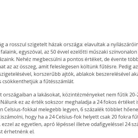
 a rosszul szigetelt házak országa: elavultak a nyílászáróin
 falaink, egyszóval, az 50 évvel ezelőtti műszaki színvonalo
zaink. Nehéz megbecsülni a pontos értéket, de évente több t
hat az az összeg, amit feleslegesen költünk fűtésre. Pedig az
zigetelésével, korszerűbb ajtók, ablakok beszerelésével ak
s csökkenthetjük a fűtésszámlát.
tt országaiban a lakásokat, közintézményeket nem fűtik 20-2
Nálunk ez az érték sokszor meghaladja a 24 fokos értéket i
n Celsius-fokkal melegebb legyen, 6 százalék többlet hőene
számolni, hogy ha a 24 Celsius-fok helyett csak 20 fokra fű
 ezzel az egyetlen, apró lépéssel illetve odafigyeléssel 24 s
t érhetnénk el. 