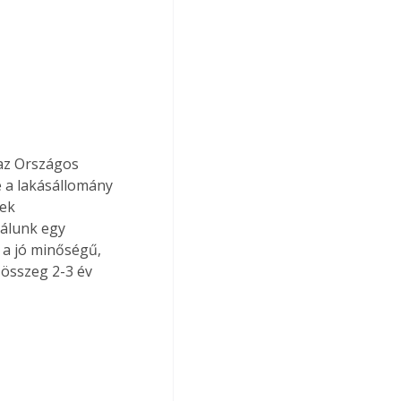
az Országos 
 a lakásállomány 
ek 
álunk egy 
 a jó minőségű, 
 összeg 2-3 év 