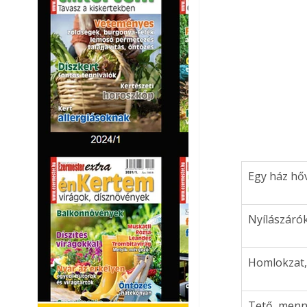
Egy ház hő
Nyílászárók
Homlokzat,
Tető, menn