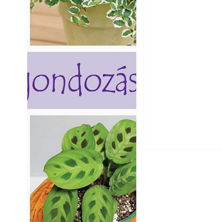
Okoselőfizetés: E