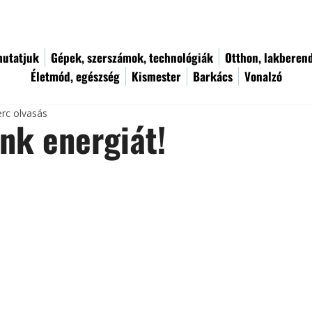
utatjuk
Gépek, szerszámok, technológiák
Otthon, lakberen
Életmód, egészség
Kismester
Barkács
Vonalzó
erc olvasás
nk energiát!