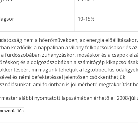
alagsor 
10-15%
Együtt jobban megéri!
Bővebb információ itt!
k az
Együtt jobban megéri! A
an kezdődik: a nappaliban a villany felkapcsolásakor és az
mester
könyvek tetszőleges
; a fürdőszobában zuhanyzáskor, mosáskor és a csapok elzá
er Old
párosítással kedvezményes
zéskor; és a dolgozószobában a számítógép kikapcsolásako
áron, 0 Ft postaköltséggel
ökkentéséért mi magunk tehetjük a legtöbbet: kis odafigyel
ptapir új,
megrendelhetők!
és egyedi
sével és némi befektetéssel jelentősen csökkenthetjük 
tt
sználásunkat, ami forintban is jól mérhető megtakarítást ho
lvasására
elefonon
ermester alábbi nyomtatott lapszámában érhető el: 2008/júl
nyelmesen
ben vagy
orszerűsítés
t is
. Bárhol,
ön élve
ashatók az