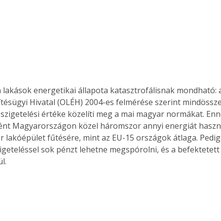
lakások energetikai állapota katasztrofálisnak mondható: 
ítésügyi Hivatal (OLÉH) 2004-es felmérése szerint mindössze
zigetelési értéke közelíti meg a mai magyar normákat. Enn
nt Magyarországon közel háromszor annyi energiát haszn
 lakóépület fűtésére, mint az EU-15 országok átlaga. Pedig
igeteléssel sok pénzt lehetne megspórolni, és a befektetett
l. 