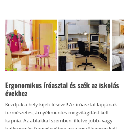
Ergonomikus íróasztal és szék az iskolás 
évekhez
Kezdjük a hely kijelölésével! Az íróasztal lapjának 
természetes, árnyékmentes megvilágítást kell 
kapnia. Az ablakkal szemben, illetve jobb- vagy 
balkezesség függvényében arra merőlegesen kell 