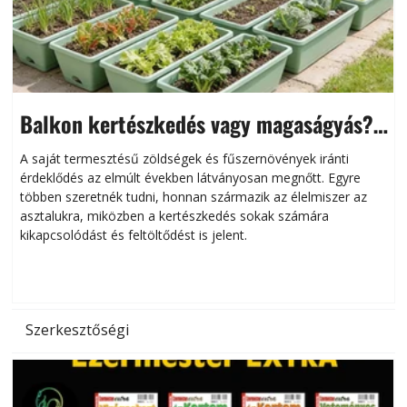
Balkon kertészkedés vagy magaságyás?
Helytakarékos kertészkedés
A saját termesztésű zöldségek és fűszernövények iránti
érdeklődés az elmúlt években látványosan megnőtt. Egyre
többen szeretnék tudni, honnan származik az élelmiszer az
l
asztalukra, miközben a kertészkedés sokak számára
kikapcsolódást és feltöltődést is jelent.
é
d
Szerkesztőségi