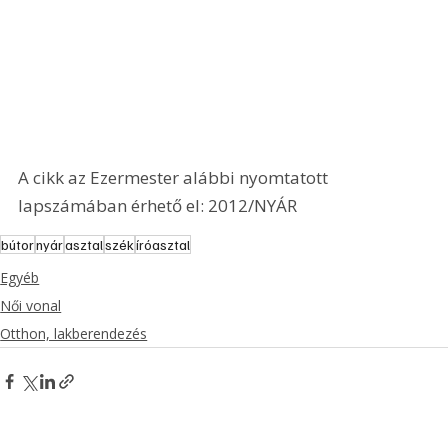
A cikk az Ezermester alábbi nyomtatott 
lapszámában érhető el: 2012/NYÁR
bútor
nyár
asztal
szék
íróasztal
Egyéb
Női vonal
Otthon, lakberendezés