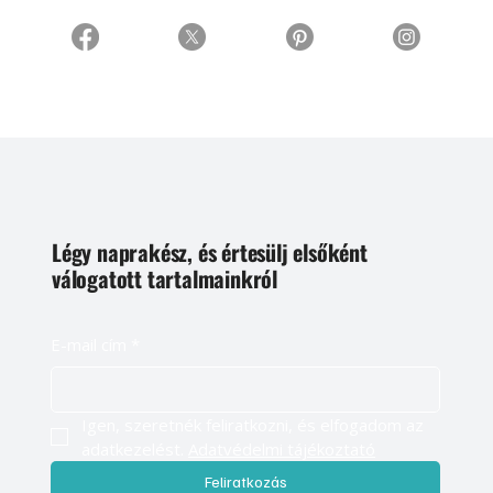
Légy naprakész, és értesülj elsőként
válogatott tartalmainkról
E-mail cím
*
Igen, szeretnék feliratkozni, és elfogadom az 
adatkezelést. 
Adatvédelmi tájékoztató
Feliratkozás