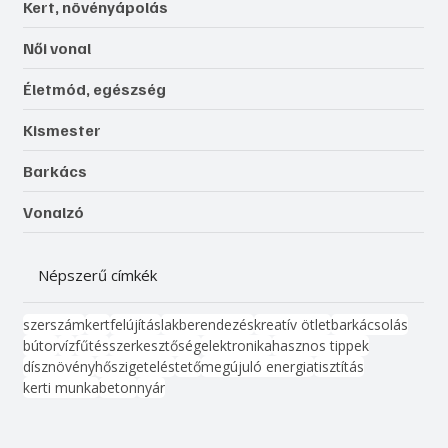
Kert, növényápolás
Női vonal
Életmód, egészség
Kismester
Barkács
Vonalzó
Népszerű címkék
szerszám
kert
felújítás
lakberendezés
kreatív ötlet
barkácsolás
bútor
víz
fűtés
szerkesztőség
elektronika
hasznos tippek
dísznövény
hőszigetelés
tető
megújuló energia
tisztítás
kerti munka
beton
nyár