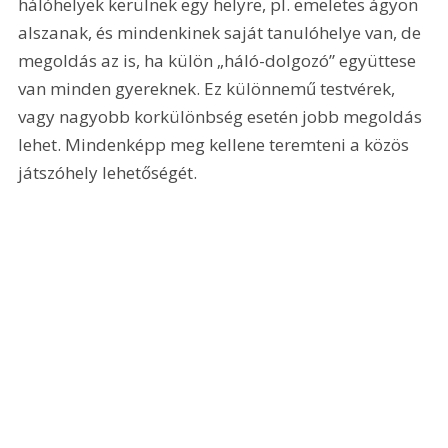
hálóhelyek kerülnek egy helyre, pl. emeletes ágyon 
alszanak, és mindenkinek saját tanulóhelye van, de 
megoldás az is, ha külön „háló-dolgozó” együttese 
van minden gyereknek. Ez különnemű testvérek, 
vagy nagyobb korkülönbség esetén jobb megoldás 
lehet. Mindenképp meg kellene teremteni a közös 
játszóhely lehetőségét.