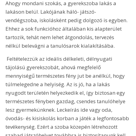
Ahogy mondani szokás, a gyerekszoba lakás a 
lakáson belül. Lakójának háló- játszó- 
vendégszoba, iskolásként pedig dolgozó is egyben. 
Ehhez a sok funkcióhoz általában kis alapterület 
tartozik, tehát nem lehet átgondolás, tervezés 
nélkül belevágni a tanulósarok kialakításába.
 Feltételezzük az ideális délkeleti, délnyugati 
tájolású gyerekszobát, ahová megfelelő 
mennyiségű természetes fény jut be anélkül, hogy 
túlmelegedne a helyiség. Az is jó, ha a lakás 
nyugodt területén helyezkedik el, így biztosan egy 
természetes fényben gazdag, csendes tanulóhelye 
lesz gyermekünknek. Leckeírás ide vagy oda, 
óvodás- és kisiskolás korban a játék a legfontosabb 
tevékenység. Ezért a szoba közepén létrehozott 
szabad játszóhelyet továbbra is biztosítanunk kell. 