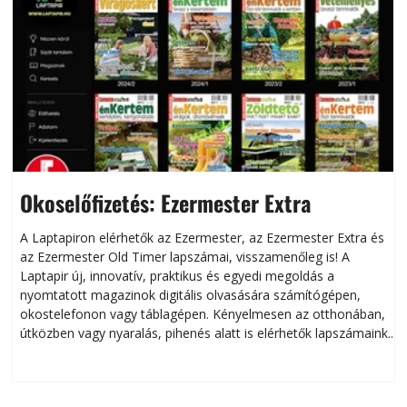
Okoselőfizetés: Ezermester Extra
A Laptapiron elérhetők az Ezermester, az Ezermester Extra és
az Ezermester Old Timer lapszámai, visszamenőleg is! A
Laptapir új, innovatív, praktikus és egyedi megoldás a
L
nyomtatott magazinok digitális olvasására számítógépen,
okostelefonon vagy táblagépen. Kényelmesen az otthonában,
útközben vagy nyaralás, pihenés alatt is elérhetők lapszámaink.
ú
Bárhol, bármikor, akár külföldön élve vagy dolgozva is
B
olvashatók az Ezermester lapszámai. A Laptapir kényelmes
megoldás, mert: – t