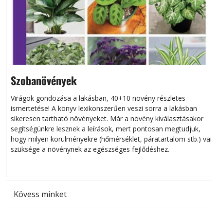
Szobanövények
Virágok gondozása a lakásban, 40+10 növény részletes
ismertetése! A könyv lexikonszerűen veszi sorra a lakásban
s
sikeresen tart­ha­tó növényeket. Már a növény kiválasztásakor
h
segítségünkre lesznek a leírások, mert pontosan megtudjuk,
k
hogy milyen körülményekre (hőmérséklet, páratartalom stb.) van
szüksége a növénynek az egészséges fejlődéshez.
t
Kövess minket