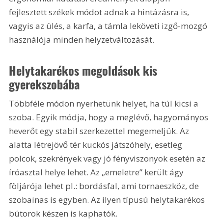
fejlesztett székek módot adnak a hintázásra is, 
vagyis az ülés, a karfa, a támla leköveti izgő-mozgó 
használója minden helyzetváltozását.
Helytakarékos megoldások kis 
gyerekszobába
Többféle módon nyerhetünk helyet, ha túl kicsi a 
szoba. Egyik módja, hogy a meglévő, hagyományos 
heverőt egy stabil szerkezettel megemeljük. Az 
alatta létrejövő tér kuckós játszóhely, esetleg 
polcok, szekrények vagy jó fényviszonyok esetén az 
íróasztal helye lehet. Az „emeletre” került ágy 
följárója lehet pl.: bordásfal, ami tornaeszköz, de 
szobainas is egyben. Az ilyen típusú helytakarékos 
bútorok készen is kaphatók.