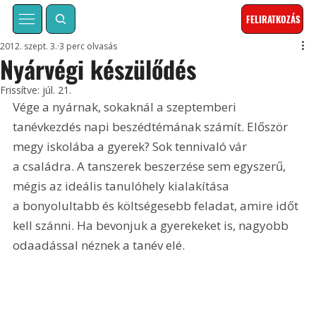
FELIRATKOZÁS
2012. szept. 3.
3 perc olvasás
Nyárvégi készülődés
Frissítve:
júl. 21.
Vége a nyárnak, sokaknál a szeptemberi 
tanévkezdés napi beszédtémának számít. Először 
megy iskolába a gyerek? Sok tennivaló vár 
a családra. A tanszerek beszerzése sem egyszerű, 
mégis az ideális tanulóhely kialakítása 
a bonyolultabb és költségesebb feladat, amire időt 
kell szánni. Ha bevonjuk a gyerekeket is, nagyobb 
odaadással néznek a tanév elé.