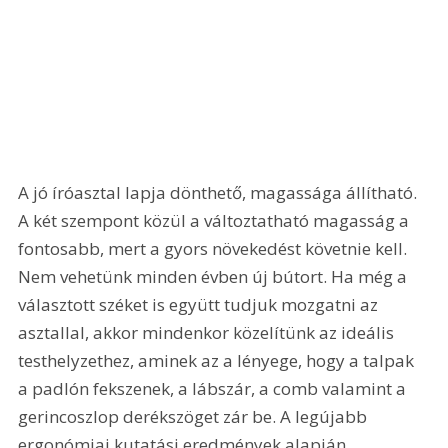
A jó íróasztal lapja dönthető, magassága állítható. 
A két szempont közül a változtatható magasság a 
fontosabb, mert a gyors növekedést követnie kell. 
Nem vehetünk minden évben új bútort. Ha még a 
választott széket is együtt tudjuk mozgatni az 
asztallal, akkor mindenkor közelítünk az ideális 
testhelyzethez, aminek az a lényege, hogy a talpak 
a padlón fekszenek, a lábszár, a comb valamint a 
gerincoszlop derékszöget zár be. A legújabb 
ergonómiai kutatási eredmények alapján 