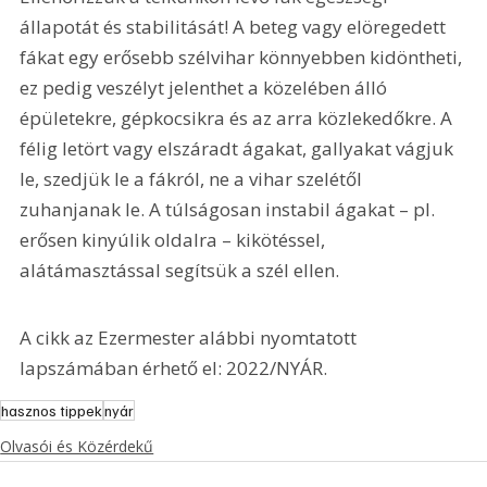
állapotát és stabilitását! A beteg vagy elöregedett 
fákat egy erősebb szélvihar könnyebben kidöntheti, 
ez pedig veszélyt jelenthet a közelében álló 
épületekre, gépkocsikra és az arra közlekedőkre. A 
félig letört vagy elszáradt ágakat, gallyakat vágjuk 
le, szedjük le a fákról, ne a vihar szelétől 
zuhanjanak le. A túlságosan instabil ágakat – pl. 
erősen kinyúlik oldalra – kikötéssel, 
alátámasztással segítsük a szél ellen.
A cikk az Ezermester alábbi nyomtatott 
lapszámában érhető el: 2022/NYÁR.
hasznos tippek
nyár
Olvasói és Közérdekű