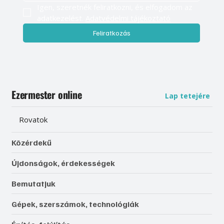
Igen, szeretnék feliratkozni, és elfogadom az 
adatkezelést. 
Adatvédelmi tájékoztató
Feliratkozás
Ezermester online
Lap tetejére
Rovatok
Közérdekű
Újdonságok, érdekességek
Bemutatjuk
Gépek, szerszámok, technológiák