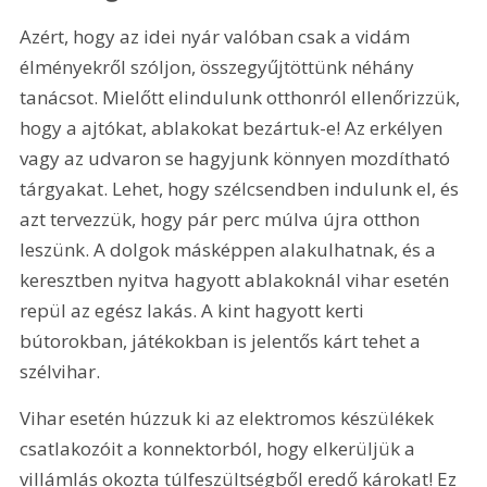
Azért, hogy az idei nyár valóban csak a vidám 
élményekről szóljon, összegyűjtöttünk néhány 
tanácsot. Mielőtt elindulunk otthonról ellenőrizzük, 
hogy a ajtókat, ablakokat bezártuk-e! Az erkélyen 
vagy az udvaron se hagyjunk könnyen mozdítható 
tárgyakat. Lehet, hogy szélcsendben indulunk el, és 
azt tervezzük, hogy pár perc múlva újra otthon 
leszünk. A dolgok másképpen alakulhatnak, és a 
keresztben nyitva hagyott ablakoknál vihar esetén 
repül az egész lakás. A kint hagyott kerti 
bútorokban, játékokban is jelentős kárt tehet a 
szélvihar.
Vihar esetén húzzuk ki az elektromos készülékek 
csatlakozóit a konnektorból, hogy elkerüljük a 
villámlás okozta túlfeszültségből eredő károkat! Ez 