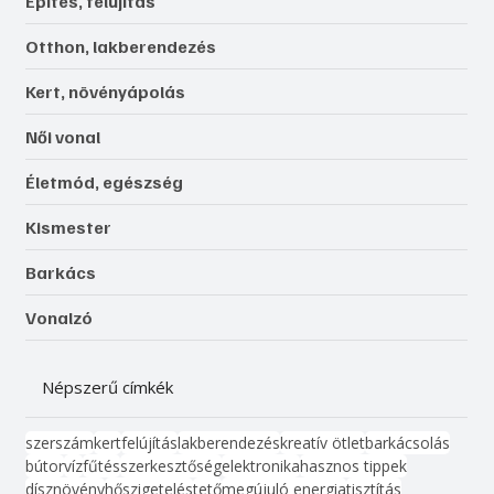
Építés, felújítás
Otthon, lakberendezés
Kert, növényápolás
Női vonal
Életmód, egészség
Kismester
Barkács
Vonalzó
Népszerű címkék
szerszám
kert
felújítás
lakberendezés
kreatív ötlet
barkácsolás
bútor
víz
fűtés
szerkesztőség
elektronika
hasznos tippek
dísznövény
hőszigetelés
tető
megújuló energia
tisztítás