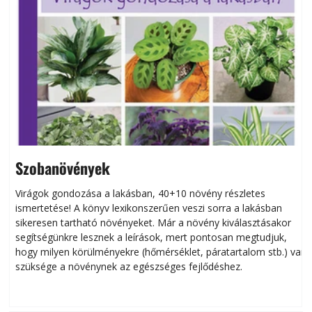
Szobanövények
Virágok gondozása a lakásban, 40+10 növény részletes
ismertetése! A könyv lexikonszerűen veszi sorra a lakásban
s
sikeresen tart­ha­tó növényeket. Már a növény kiválasztásakor
h
segítségünkre lesznek a leírások, mert pontosan megtudjuk,
k
hogy milyen körülményekre (hőmérséklet, páratartalom stb.) van
szüksége a növénynek az egészséges fejlődéshez.
t