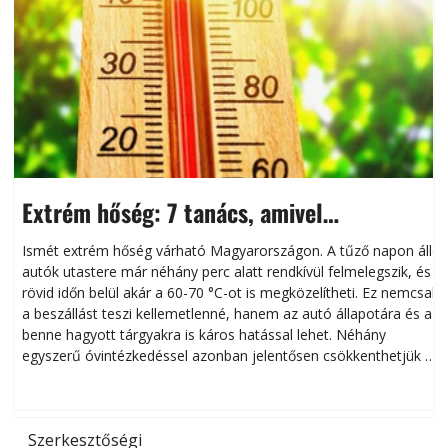
Extrém hőség: 7 tanács, amivel
megóvhatjuk autónkat a nyári károktól
Ismét extrém hőség várható Magyarországon. A tűző napon álló
autók utastere már néhány perc alatt rendkívül felmelegszik, és
rövid időn belül akár a 60-70 °C-ot is megközelítheti. Ez nemcsak
n
a beszállást teszi kellemetlenné, hanem az autó állapotára és a
benne hagyott tárgyakra is káros hatással lehet. Néhány
egyszerű óvintézkedéssel azonban jelentősen csökkenthetjük a
hőség káros hatásait.
l
Szerkesztőségi