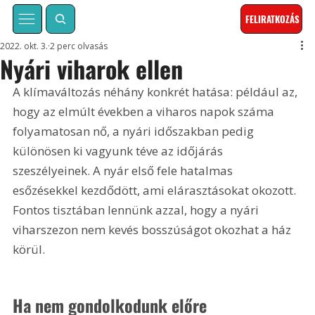
FELIRATKOZÁS
2022. okt. 3.
2 perc olvasás
Nyári viharok ellen
A klímaváltozás néhány konkrét hatása: például az, 
hogy az elmúlt években a viharos napok száma 
folyamatosan nő, a nyári időszakban pedig 
különösen ki vagyunk téve az időjárás 
szeszélyeinek. A nyár első fele hatalmas 
esőzésekkel kezdődött, ami elárasztásokat okozott. 
Fontos tisztában lennünk azzal, hogy a nyári 
viharszezon nem kevés bosszúságot okozhat a ház 
körül.
Ha nem gondolkodunk előre