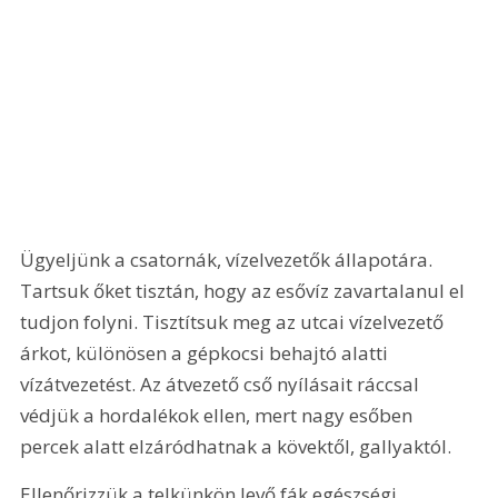
Ügyeljünk a csatornák, vízelvezetők állapotára. 
Tartsuk őket tisztán, hogy az esővíz zavartalanul el 
tudjon folyni. Tisztítsuk meg az utcai vízelvezető 
árkot, különösen a gépkocsi behajtó alatti 
vízátvezetést. Az átvezető cső nyílásait ráccsal 
védjük a hordalékok ellen, mert nagy esőben 
percek alatt elzáródhatnak a kövektől, gallyaktól.
Ellenőrizzük a telkünkön levő fák egészségi 