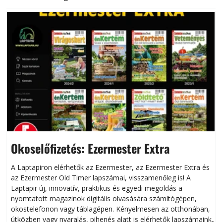
Okoselőfizetés: Ezermester Extra
A Laptapiron elérhetők az Ezermester, az Ezermester Extra és
az Ezermester Old Timer lapszámai, visszamenőleg is! A
Laptapir új, innovatív, praktikus és egyedi megoldás a
L
nyomtatott magazinok digitális olvasására számítógépen,
okostelefonon vagy táblagépen. Kényelmesen az otthonában,
útközben vagy nyaralás, pihenés alatt is elérhetők lapszámaink.
ú