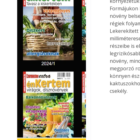
környezetükb
Formájukon k
növény belse
régiek folya
Lekerekített
milliméteres
részeibe is e
legrizikósab
növény, mind
megporzó rov
könnyen észr
kaktuszokhoz
csekély.