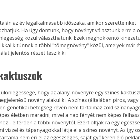
talán az év legalkalmasabb időszaka, amikor szeretteinket 
hatjuk. Ha úgy döntünk, hogy növényt választunk erre a c
legesség közül választhatunk. Ezek meghökkentő kinézetü
ikkal kitűnnek a többi "tömegnövény" közül, amelyek már é
álat jelentős részét teszik ki.
 kaktuszok
ülönlegessége, hogy az alany-növényre egy színes kaktuszt 
megjelenésű növény alakul ki. A színes (általában piros, vag
yen genetikai betegség révén nem tartalmaz zöld színanyago
pes életben maradni, mivel a nap fényét nem képes felhaszn
hoz - eltérően a többi növénytől. Ezért oltják rá egy egészsé
i vízzel és tápanyagokkal látja el a színes növényt. Az így 
tartama nem éri el az egészséges, saját gyökéren élő példán