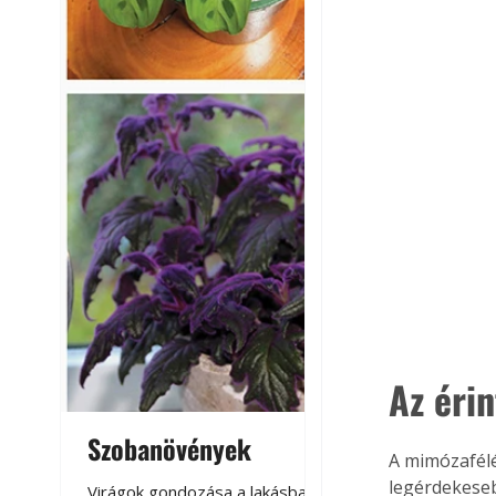
Az éri
Szobanövények
Virágoskert: k
A mimózafélé
teraszon, laká
legérdekeseb
Virágok gondozása a lakásban,