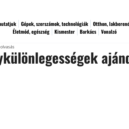
utatjuk
Gépek, szerszámok, technológiák
Otthon, lakberen
Életmód, egészség
Kismester
Barkács
Vonalzó
 olvasás
ykülönlegességek ajá