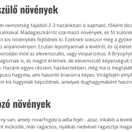
szülő növények
. A
megoldás,
m nemzetség fajaiból 2-3 hazánkban is kapható, főként dís
alkalmával. Madagaszkárról származó növények, és fő külön
lén kis növénykék fejlődnek ki. Ezeknek sokszor még a gyöker
 az anyanövényen. Ezután lepottyannak a levélről, és új élete
orodási mód az elevenszülés, vagy viviparizmus. A Bryophy
ágoznak is, és magot érlelnek, de elevenszülő képességük t
. Hazánk egyes részein, házikertekben, még ma is megtalál
pusú hagyma, ami hasonló bravúrra képes. Virágfején elnyí
m kis hagymák képződnek, amelyek dughagymaként haszno
zó növények
y van, amely rovarfogásra adta fejét - azaz, inkább a levelé
t működik, más ragacsos, nyálkás nedvével ragasztja magáh