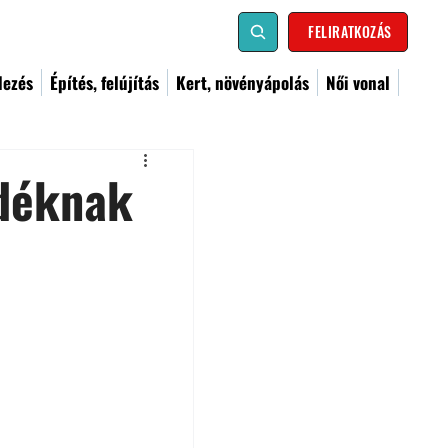
FELIRATKOZÁS
dezés
Építés, felújítás
Kert, növényápolás
Női vonal
ndéknak