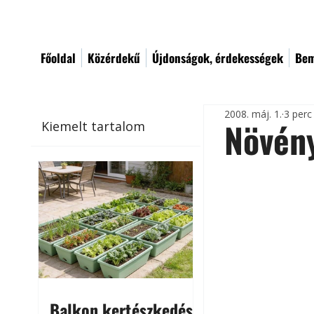
Főoldal
Közérdekű
Újdonságok, érdekességek
Bem
2008. máj. 1.
3 perc
Növén
Kiemelt tartalom
Balkon kertészkedés