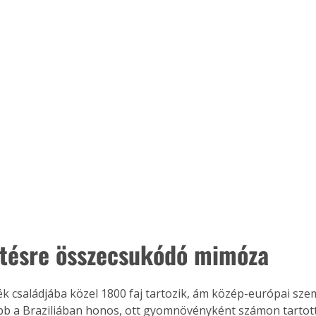
ntésre összecsukódó mimóza
ertben,
Gyógyító növények: a
k családjába közel 1800 faj tartozik, ám közép-európai sze
sban
természet kincsei az
b a Braziliában honos, ott gyomnövényként számon tartott