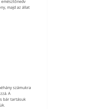
az emésztőnedv 
y, majd az állat 
 néhány számukra 
zzá. A 
s bár tartásuk 
ük.