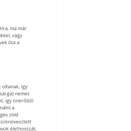
élra, ma már 
kkel, vagy 
vek óta a 
oltanak, így 
y sárga) nemes 
t, így önerőből 
álni a 
ges zöld 
összenövesztett 
yok élethosszát, 