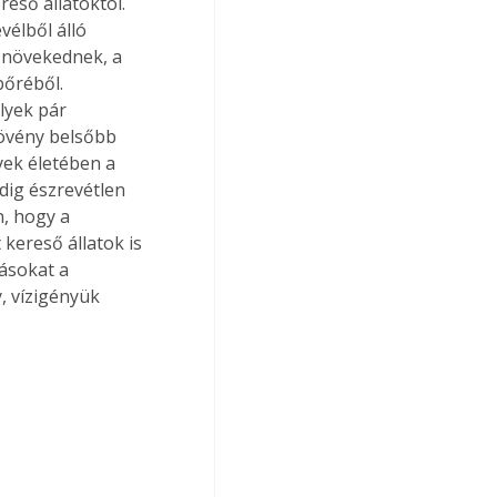
eső állatoktól. 
vélből álló 
 növekednek, a 
őréből. 
lyek pár 
növény belsőbb 
nyek életében a 
dig észrevétlen 
, hogy a 
kereső állatok is 
ásokat a 
 vízigényük 