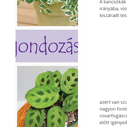
A kancsókák 
irányába, vi
kiszáradt te
azért van sz
nagyon fonto
rovarfogásra
előtt igénye