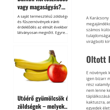
vagy magaságyás?
Helytakarékos
A saját termesztésű zöldségek
A Karácsony 
kertészkedés
és fűszernövények iránti
megajándékoz
érdeklődés az elmúlt években
számos külön
látványosan megnőtt. Egyre
tulajdonsága
többen szeretnék tudni, honnan
virágbolti kín
származik az élelmiszer az
asztalukra, miközben a
kertészkedés sokak számára
Oltott
kikapcsolódást és feltöltődést
is jelent.
E növények k
igen bizarr 
rész valamil
nem lenne ké
Utóérő gyümölcsök és
táplálkozásá
kaktuszra, am
zöldségek – melyek
egyedek élet