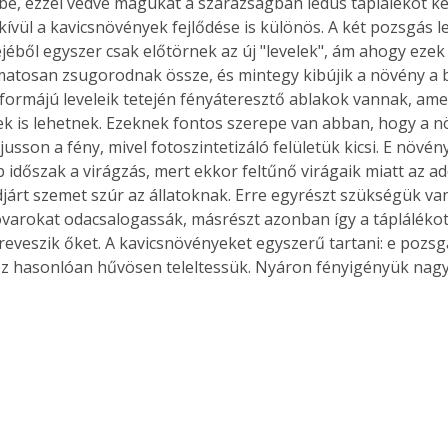
e, ezzel védve magukat a szárazságban lédús táplálékot ker
ívül a kavicsnövények fejlődése is különös. A két pozsgás le
jéből egyszer csak előtörnek az új "levelek", ám ahogy ezek
matosan zsugorodnak össze, és mintegy kibújik a növény a b
 formájú leveleik tetején fényáteresztő ablakok vannak, ame
ek is lehetnek. Ezeknek fontos szerepe van abban, hogy a 
ljusson a fény, mivel fotoszintetizáló felületük kicsi. E növé
b időszak a virágzás, mert ekkor feltűnő virágaik miatt az ad
járt szemet szúr az állatoknak. Erre egyrészt szükségük van
arokat odacsalogassák, másrészt azonban így a táplálékot 
eveszik őket. A kavicsnövényeket egyszerű tartani: e pozsg
 hasonlóan hűvösen teleltessük. Nyáron fényigényük nagy,