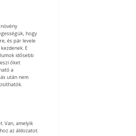
znövény 
legességük, hogy 
e, és pár levele 
t kezdenek. E 
llumok idősebb 
eszi őket 
ható a 
lás után nem 
síthatók.
t. Van, amelyik 
oz az áldozatot. 