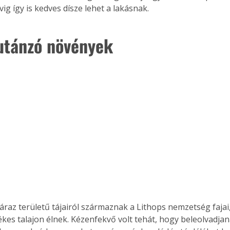
ig így is kedves dísze lehet a lakásnak.
utánzó növények
záraz területű tájairól származnak a Lithops nemzetség fajai
ékes talajon élnek. Kézenfekvő volt tehát, hogy beleolvadjan