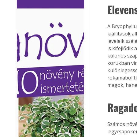
Eleven
Ezermester lapszámai. A
Ezermester lapszámai
Laptapir kényelmes megoldás,
Laptapir kényelmes 
mert: – t
mert: – t
A Bryophyllu
kiállítások 
leveleik szé
is kifejlődik
különös szap
korukban vir
különlegessé
rokamabol tí
magok, hane
Ragado
Számos növén
légycsapókén