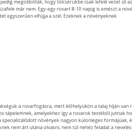
pedig megoldották, hogy tölcsérükbe csak lefelé vezet út 
sszafele már nem. Egy-egy rovart 8-10 napig is emészt a növén
stét egyszerűen elfújja a szél. Ezeknek a növényeknek 
ükségük a rovarfogásra, mert élőhelyükön a talaj híján van
s tápelemnek, amelyekhez így a rovarok testéből jutnak ho
 specializálódott növények nagyon különleges formájúak, é
iknek nem árt utána olvasni, nem túl nehéz feladat a nevelés