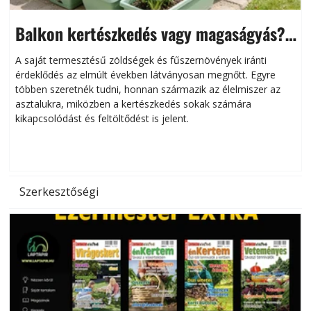
Balkon kertészkedés vagy magaságyás?
Helytakarékos kertészkedés
A saját termesztésű zöldségek és fűszernövények iránti
érdeklődés az elmúlt években látványosan megnőtt. Egyre
többen szeretnék tudni, honnan származik az élelmiszer az
l
asztalukra, miközben a kertészkedés sokak számára
kikapcsolódást és feltöltődést is jelent.
é
d
Szerkesztőségi