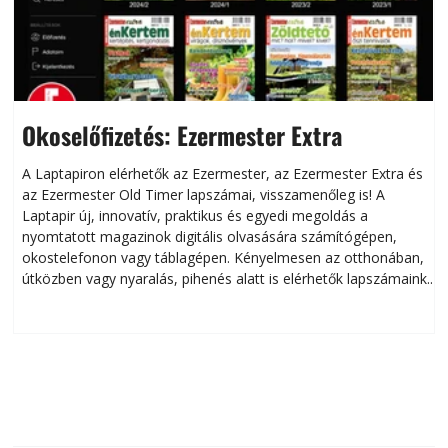
Okoselőfizetés: Ezermester Extra
A Laptapiron elérhetők az Ezermester, az Ezermester Extra és
az Ezermester Old Timer lapszámai, visszamenőleg is! A
Laptapir új, innovatív, praktikus és egyedi megoldás a
L
nyomtatott magazinok digitális olvasására számítógépen,
okostelefonon vagy táblagépen. Kényelmesen az otthonában,
útközben vagy nyaralás, pihenés alatt is elérhetők lapszámaink.
ú
Bárhol, bármikor, akár külföldön élve vagy dolgozva is
B
olvashatók az Ezermester lapszámai. A Laptapir kényelmes
megoldás, mert: – t