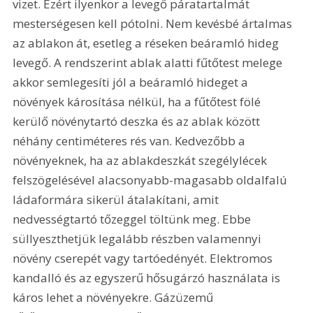
vizet. Ezért ilyenkor a levegő páratartalmát 
mesterségesen kell pótolni. Nem kevésbé ártalmas 
az ablakon át, esetleg a réseken beáramló hideg 
levegő. A rendszerint ablak alatti fűtőtest melege 
akkor semlegesíti jól a beáramló hideget a 
növények károsítása nélkül, ha a fűtőtest fölé 
kerülő növénytartó deszka és az ablak között 
néhány centiméteres rés van. Kedvezőbb a 
növényeknek, ha az ablakdeszkát szegélylécek 
felszögelésével alacsonyabb-magasabb oldalfalú 
ládaformára sikerül átalakítani, amit 
nedvességtartó tőzeggel töltünk meg. Ebbe 
süllyeszthetjük legalább részben valamennyi 
növény cserepét vagy tartóedényét. Elektromos 
kandalló és az egyszerű hősugárzó használata is 
káros lehet a növényekre. Gázüzemű 