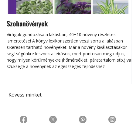
Szobanövények
Virágok gondozása a lakásban, 40+10 növény részletes
ismertetése! A könyv lexikonszerűen veszi sorra a lakásban
s
sikeresen tart­ha­tó növényeket. Már a növény kiválasztásakor
h
segítségünkre lesznek a leírások, mert pontosan megtudjuk,
k
hogy milyen körülményekre (hőmérséklet, páratartalom stb.) van
szüksége a növénynek az egészséges fejlődéshez.
t
Kövess minket