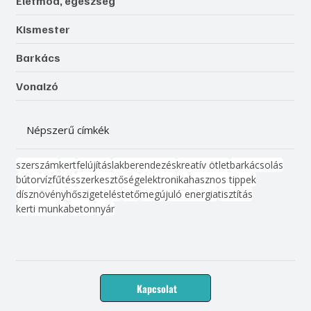
Életmód, egészség
Kismester
Barkács
Vonalzó
Népszerű címkék
szerszám
kert
felújítás
lakberendezés
kreatív ötlet
barkácsolás
bútor
víz
fűtés
szerkesztőség
elektronika
hasznos tippek
dísznövény
hőszigetelés
tető
megújuló energia
tisztítás
kerti munka
beton
nyár
Kapcsolat