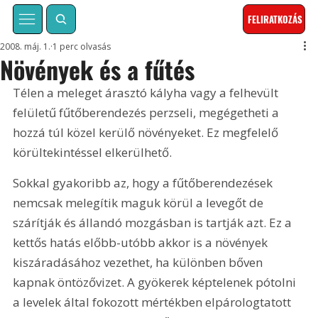
FELIRATKOZÁS
2008. máj. 1.
1 perc olvasás
Növények és a fűtés
Télen a meleget árasztó kályha vagy a felhevült 
felületű fűtőberendezés perzseli, megégetheti a 
hozzá túl közel kerülő növényeket. Ez megfelelő 
körültekintéssel elkerülhető. 
Sokkal gyakoribb az, hogy a fűtőberendezések 
nemcsak melegítik maguk körül a levegőt de 
szárítják és állandó mozgásban is tartják azt. Ez a 
kettős hatás előbb-utóbb akkor is a növények 
kiszáradásához vezethet, ha különben bőven 
kapnak öntözővizet. A gyökerek képtelenek pótolni 
a levelek által fokozott mértékben elpárologtatott 