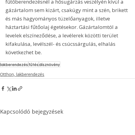
fűtőberendezésnél a hősugárzás veszélyén kívül a 
gázártalom sem kizárt, csakúgy mint a szén, brikett 
és más hagyományos tüzelőanyagok, illetve 
háztartási fűtőolaj égetésekor. Gázártalomtól a 
levelek elszíneződése, a levélerek közötti terület 
kifakulása, levélszél- és csúcssárgulás, elhalás 
következhet be.
lakberendezés
fűtés
dísznövény
Otthon, lakberendezés
Kapcsolódó bejegyzések