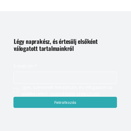
Légy naprakész, és értesülj elsőként
válogatott tartalmainkról
E-mail cím
*
Igen, szeretnék feliratkozni, és elfogadom az 
adatkezelést. 
Adatvédelmi tájékoztató
Feliratkozás