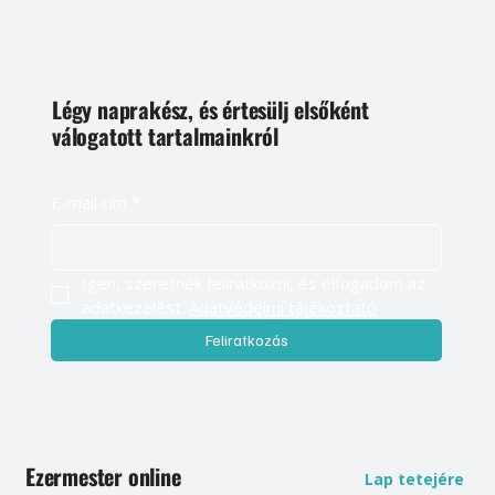
Légy naprakész, és értesülj elsőként
válogatott tartalmainkról
E-mail cím
*
Igen, szeretnék feliratkozni, és elfogadom az 
adatkezelést. 
Adatvédelmi tájékoztató
Feliratkozás
Ezermester online
Lap tetejére