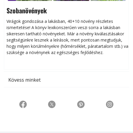
Szobanövények
Virágok gondozása a lakásban, 40+10 növény részletes
ismertetése! A könyv lexikonszerűen veszi sorra a lakásban
s
sikeresen tart­ha­tó növényeket. Már a növény kiválasztásakor
h
segítségünkre lesznek a leírások, mert pontosan megtudjuk,
k
hogy milyen körülményekre (hőmérséklet, páratartalom stb.) van
szüksége a növénynek az egészséges fejlődéshez.
t
Kövess minket