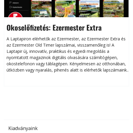
Okoselőfizetés: Ezermester Extra
A Laptapiron elérhetők az Ezermester, az Ezermester Extra és
az Ezermester Old Timer lapszámai, visszamenőleg is! A
Laptapir új, innovatív, praktikus és egyedi megoldás a
L
nyomtatott magazinok digitális olvasására számítógépen,
okostelefonon vagy táblagépen. Kényelmesen az otthonában,
útközben vagy nyaralás, pihenés alatt is elérhetők lapszámaink.
ú
Bárhol, bármikor, akár külföldön élve vagy dolgozva is
B
olvashatók az Ezermester lapszámai. A Laptapir kényelmes
megoldás, mert: – t
Kiadványaink