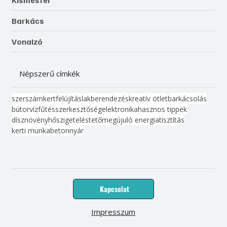
Barkács
Vonalzó
Népszerű címkék
szerszám
kert
felújítás
lakberendezés
kreatív ötlet
barkácsolás
bútor
víz
fűtés
szerkesztőség
elektronika
hasznos tippek
dísznövény
hőszigetelés
tető
megújuló energia
tisztítás
kerti munka
beton
nyár
Kapcsolat
Impresszum