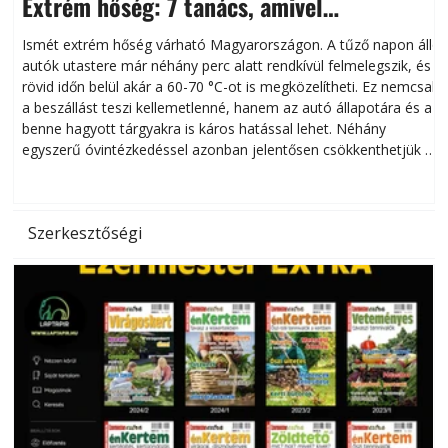
Extrém hőség: 7 tanács, amivel
megóvhatjuk autónkat a nyári károktól
Ismét extrém hőség várható Magyarországon. A tűző napon álló
autók utastere már néhány perc alatt rendkívül felmelegszik, és
rövid időn belül akár a 60-70 °C-ot is megközelítheti. Ez nemcsak
n
a beszállást teszi kellemetlenné, hanem az autó állapotára és a
benne hagyott tárgyakra is káros hatással lehet. Néhány
egyszerű óvintézkedéssel azonban jelentősen csökkenthetjük a
hőség káros hatásait.
l
Szerkesztőségi