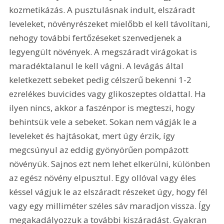
kozmetikázás. A pusztulásnak indult, elszáradt 
leveleket, növényrészeket mielőbb el kell távolítani, 
nehogy további fertőzéseket szenvedjenek a 
legyengült növények. A megszáradt virágokat is 
maradéktalanul le kell vágni. A levágás által 
keletkezett sebeket pedig célszerű bekenni 1-2 
ezrelékes buvicides vagy glikoszeptes oldattal. Ha 
ilyen nincs, akkor a faszénpor is megteszi, hogy 
behintsük vele a sebeket. Sokan nem vágják le a 
leveleket és hajtásokat, mert úgy érzik, így 
megcsúnyul az eddig gyönyörűen pompázott 
növényük. Sajnos ezt nem lehet elkerülni, különben 
az egész növény elpusztul. Egy ollóval vagy éles 
késsel vágjuk le az elszáradt részeket úgy, hogy fél 
vagy egy milliméter széles sáv maradjon vissza. Így 
megakadályozzuk a további kiszáradást. Gyakran 