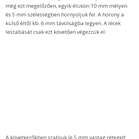
még ezt megelőzően, egyik élükön 10 mm mélyen 
és 5 mm szélességben hornyoljuk fel. A horony a 
külső éltől kb. 6 mm távolságba legyen. A lécek 
leszabását csak ezt követően végezzük el. 
A következőkben szabjuk le 5 mm vastag rétegelt 