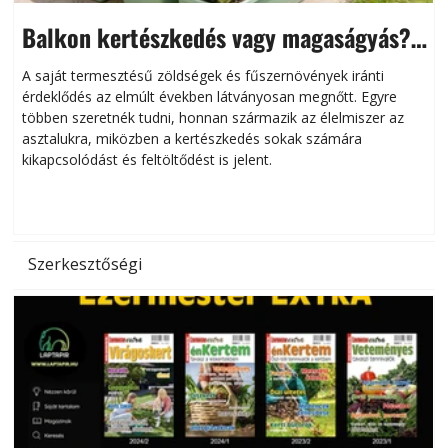
Balkon kertészkedés vagy magaságyás?
Helytakarékos kertészkedés
A saját termesztésű zöldségek és fűszernövények iránti
érdeklődés az elmúlt években látványosan megnőtt. Egyre
többen szeretnék tudni, honnan származik az élelmiszer az
l
asztalukra, miközben a kertészkedés sokak számára
kikapcsolódást és feltöltődést is jelent.
é
d
Szerkesztőségi