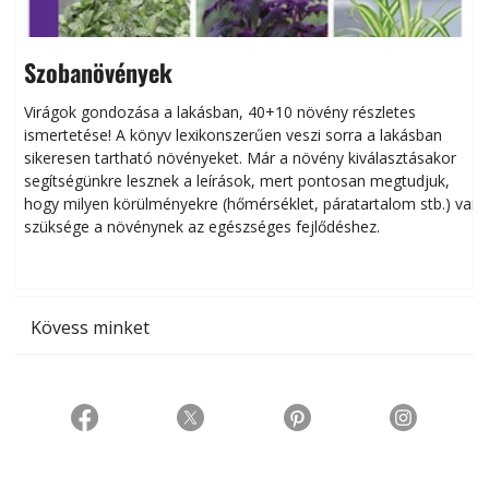
Szobanövények
Virágok gondozása a lakásban, 40+10 növény részletes
ismertetése! A könyv lexikonszerűen veszi sorra a lakásban
s
sikeresen tart­ha­tó növényeket. Már a növény kiválasztásakor
h
segítségünkre lesznek a leírások, mert pontosan megtudjuk,
k
hogy milyen körülményekre (hőmérséklet, páratartalom stb.) van
szüksége a növénynek az egészséges fejlődéshez.
t
Kövess minket