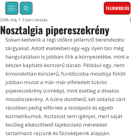
FELIRATKOZÁS
2008. máj. 1.
3 perc olvasás
Nosztalgia pipereszekrény
Sokan kedvelik a régi időkre jellemző berendezési 
tárgyakat. Adott esetekben egy-egy ilyen tán még 
hangulatában is jobban illik a környezetébe, mint a 
készen kapható korszerű darab. Például egy, nem 
kimondottan korszerű, fürdőszoba mosdója fölött 
jobban mutat a már-már elfeledett tükrös 
pipereszekrény (címkép), mint esetleg a divatos 
mosdószekrény. A tükre dönthető, két oldalsó zárt 
részében pedig elférnek a testápoló és egyéb 
kozmetikumok. Asztalost sem igényel, mert saját 
kezűleg elkészíthető tájékoztató méreteket 
tartalmazó rajzunk és fázisképeink alapján. 