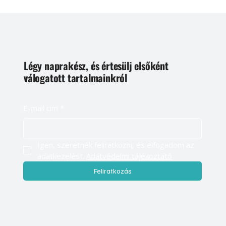
Légy naprakész, és értesülj elsőként
válogatott tartalmainkról
E-mail cím
*
Igen, szeretnék feliratkozni, és elfogadom az 
adatkezelést. 
Adatvédelmi tájékoztató
Feliratkozás