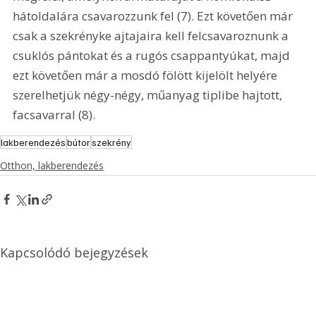
hátoldalára csavarozzunk fel (7). Ezt követően már 
csak a szekrényke ajtajaira kell felcsavaroznunk a 
csuklós pántokat és a rugós csappantyúkat, majd 
ezt követően már a mosdó fölött kijelölt helyére 
szerelhetjük négy-négy, műanyag tiplibe hajtott, 
facsavarral (8).
lakberendezés
bútor
szekrény
Otthon, lakberendezés
Kapcsolódó bejegyzések