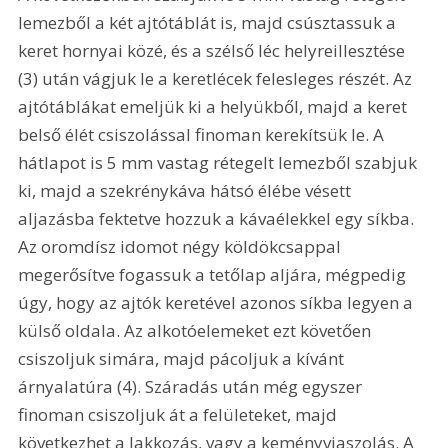
lemezből a két ajtótáblát is, majd csúsztassuk a 
keret hornyai közé, és a szélső léc helyreillesztése 
(3) után vágjuk le a keretlécek felesleges részét. Az 
ajtótáblákat emeljük ki a helyükből, majd a keret 
belső élét csiszolással finoman kerekítsük le. A 
hátlapot is 5 mm vastag rétegelt lemezből szabjuk 
ki, majd a szekrénykáva hátsó élébe vésett 
aljazásba fektetve hozzuk a kávaélekkel egy síkba. 
Az oromdísz idomot négy köldökcsappal 
megerősítve fogassuk a tetőlap aljára, mégpedig 
úgy, hogy az ajtók keretével azonos síkba legyen a 
külső oldala. Az alkotóelemeket ezt követően 
csiszoljuk simára, majd pácoljuk a kívánt 
árnyalatúra (4). Száradás után még egyszer 
finoman csiszoljuk át a felületeket, majd 
következhet a lakkozás, vagy a keményviaszolás. A 