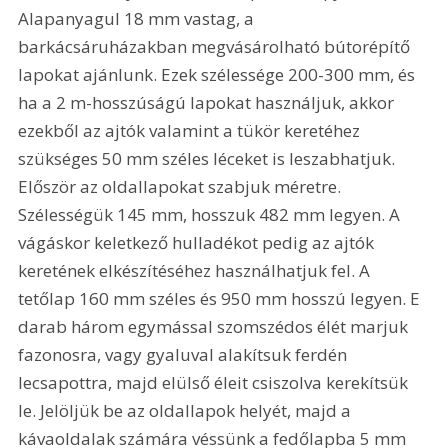
Alapanyagul 18 mm vastag, a 
barkácsáruházakban megvásárolható bútorépítő 
lapokat ajánlunk. Ezek szélessége 200-300 mm, és 
ha a 2 m-hosszúságú lapokat használjuk, akkor 
ezekből az ajtók valamint a tükör keretéhez 
szükséges 50 mm széles léceket is leszabhatjuk. 
Először az oldallapokat szabjuk méretre. 
Szélességük 145 mm, hosszuk 482 mm legyen. A 
vágáskor keletkező hulladékot pedig az ajtók 
keretének elkészítéséhez használhatjuk fel. A 
tetőlap 160 mm széles és 950 mm hosszú legyen. E 
darab három egymással szomszédos élét marjuk 
fazonosra, vagy gyaluval alakítsuk ferdén 
lecsapottra, majd elülső éleit csiszolva kerekítsük 
le. Jelöljük be az oldallapok helyét, majd a 
kávaoldalak számára véssünk a fedőlapba 5 mm 