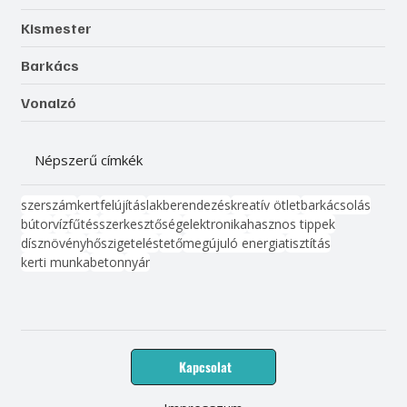
Kismester
Barkács
Vonalzó
Népszerű címkék
szerszám
kert
felújítás
lakberendezés
kreatív ötlet
barkácsolás
bútor
víz
fűtés
szerkesztőség
elektronika
hasznos tippek
dísznövény
hőszigetelés
tető
megújuló energia
tisztítás
kerti munka
beton
nyár
Kapcsolat