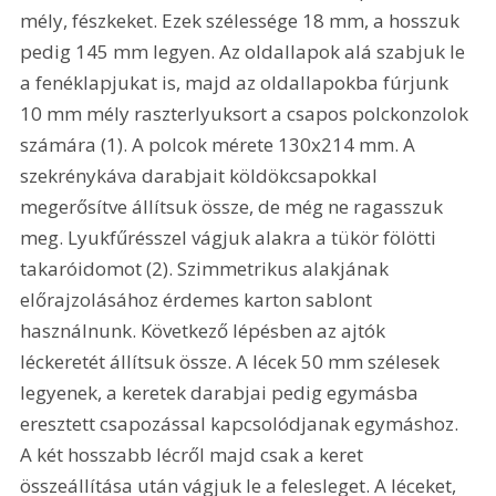
mély, fészkeket. Ezek szélessége 18 mm, a hosszuk 
pedig 145 mm legyen. Az oldallapok alá szabjuk le 
a fenéklapjukat is, majd az oldallapokba fúrjunk 
10 mm mély raszterlyuksort a csapos polckonzolok 
számára (1). A polcok mérete 130x214 mm. A 
szekrénykáva darabjait köldökcsapokkal 
megerősítve állítsuk össze, de még ne ragasszuk 
meg. Lyukfűrésszel vágjuk alakra a tükör fölötti 
takaróidomot (2). Szimmetrikus alakjának 
előrajzolásához érdemes karton sablont 
használnunk. Következő lépésben az ajtók 
léckeretét állítsuk össze. A lécek 50 mm szélesek 
legyenek, a keretek darabjai pedig egymásba 
eresztett csapozással kapcsolódjanak egymáshoz. 
A két hosszabb lécről majd csak a keret 
összeállítása után vágjuk le a felesleget. A léceket, 