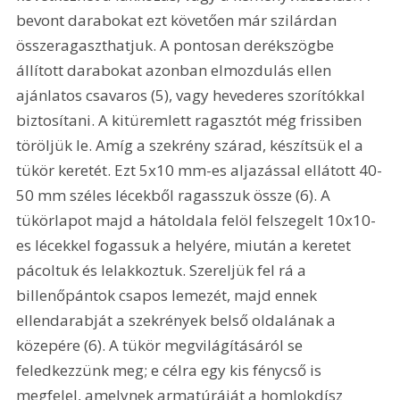
bevont darabokat ezt követően már szilárdan 
összeragaszthatjuk. A pontosan derékszögbe 
állított darabokat azonban elmozdulás ellen 
ajánlatos csavaros (5), vagy hevederes szorítókkal 
biztosítani. A kitüremlett ragasztót még frissiben 
töröljük le. Amíg a szekrény szárad, készítsük el a 
tükör keretét. Ezt 5x10 mm-es aljazással ellátott 40-
50 mm széles lécekből ragasszuk össze (6). A 
tükörlapot majd a hátoldala felöl felszegelt 10x10-
es lécekkel fogassuk a helyére, miután a keretet 
pácoltuk és lelakkoztuk. Szereljük fel rá a 
billenőpántok csapos lemezét, majd ennek 
ellendarabját a szekrények belső oldalának a 
közepére (6). A tükör megvilágításáról se 
feledkezzünk meg; e célra egy kis fénycső is 
megfelel, amelynek armatúráját a homlokdísz 