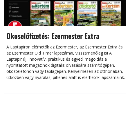
Okoselőfizetés: Ezermester Extra
A Laptapiron elérhetők az Ezermester, az Ezermester Extra és
az Ezermester Old Timer lapszámai, visszamenőleg is! A
Laptapir új, innovatív, praktikus és egyedi megoldás a
L
nyomtatott magazinok digitális olvasására számítógépen,
okostelefonon vagy táblagépen. Kényelmesen az otthonában,
útközben vagy nyaralás, pihenés alatt is elérhetők lapszámaink.
ú
Bárhol, bármikor, akár külföldön élve vagy dolgozva is
B
olvashatók az Ezermester lapszámai. A Laptapir kényelmes
megoldás, mert: – t