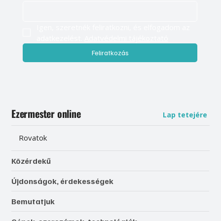
Igen, szeretnék feliratkozni, és elfogadom az 
adatkezelést. 
Adatvédelmi tájékoztató
Feliratkozás
Ezermester online
Lap tetejére
Rovatok
Közérdekű
Újdonságok, érdekességek
Bemutatjuk