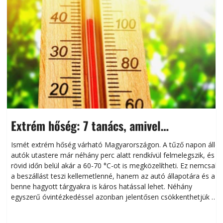
Extrém hőség: 7 tanács, amivel
megóvhatjuk autónkat a nyári károktól
Ismét extrém hőség várható Magyarországon. A tűző napon álló
autók utastere már néhány perc alatt rendkívül felmelegszik, és
rövid időn belül akár a 60-70 °C-ot is megközelítheti. Ez nemcsak
n
a beszállást teszi kellemetlenné, hanem az autó állapotára és a
benne hagyott tárgyakra is káros hatással lehet. Néhány
egyszerű óvintézkedéssel azonban jelentősen csökkenthetjük a
hőség káros hatásait.
l