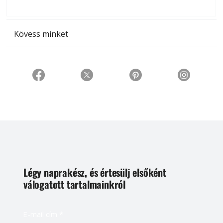
t
Kövess minket
Légy naprakész, és értesülj elsőként
válogatott tartalmainkról
E-mail cím
*