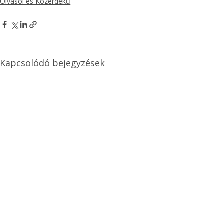
Olvasói és Közérdekű
Kapcsolódó bejegyzések