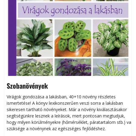
Szobanövények
Virágok gondozása a lakásban, 40+10 növény részletes
ismertetése! A könyv lexikonszerűen veszi sorra a lakásban
s
sikeresen tart­ha­tó növényeket. Már a növény kiválasztásakor
h
segítségünkre lesznek a leírások, mert pontosan megtudjuk,
k
hogy milyen körülményekre (hőmérséklet, páratartalom stb.) van
szüksége a növénynek az egészséges fejlődéshez.