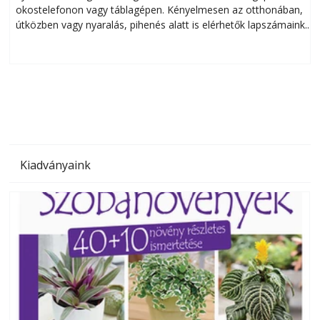
okostelefonon vagy táblagépen. Kényelmesen az otthonában,
útközben vagy nyaralás, pihenés alatt is elérhetők lapszámaink.
ú
Bárhol, bármikor, akár külföldön élve vagy dolgozva is
B
olvashatók az Ezermester lapszámai. A Laptapir kényelmes
megoldás, mert: – t
Kiadványaink