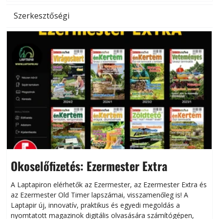
Szerkesztőségi
Okoselőfizetés: Ezermester Extra
A Laptapiron elérhetők az Ezermester, az Ezermester Extra és
az Ezermester Old Timer lapszámai, visszamenőleg is! A
Laptapir új, innovatív, praktikus és egyedi megoldás a
L
nyomtatott magazinok digitális olvasására számítógépen,