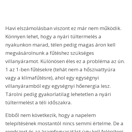
Havi elszámolásban viszont ez már nem működik. 
Könnyen lehet, hogy a nyári túltermelés a 
nyakunkon marad, télen pedig magas áron kell 
megvásárolnunk a fűtéshez szükséges 
villanyáramot. Különösen éles ez a probléma az ún. 
1 az 1-ben fűtésekre (tehát nem a hőszivattyúra 
vagy a klímafűtésre), ahol egy egységnyi 
villanyáramból egy egységnyi hőenergia lesz. 
Tárolni pedig gyakorlatilag lehetetlen a nyári 
túltermelést a téli időszakra.
Ebből nem következik, hogy a napelem 
telepítésének mostantól nincs semmi értelme. De a 
rendszert és az áramfogyasztást úgy kell felépíteni, 