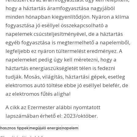
hogy a háztartás áramfogyasztása nagyjából 
minden hónapban kiegyenlítődjön. Nyáron a klíma 
fogyasztása jó eséllyel összekapcsolható a 
napelemek csúcsteljesítményével, de a háztartás 
egyéb fogyasztása is megtermelhető a napelemből, 
legfeljebb ez nyáron túltermelést eredményez. A 
napelemeket pedig úgy kell méretezni, hogy a 
háztartás energiaszükségletét télen is fedezni 
tudják. Mosás, világítás, háztartási gépek, esetleg 
elektromos autó töltése ebbe jó eséllyel belefér, de 
az elektromos fűtés aligha!
A cikk az Ezermester alábbi nyomtatott 
lapszámában érhető el: 2023/október.
hasznos tippek
megújuló energia
napelem