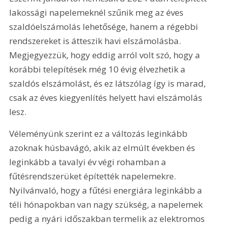
lakossági napelemeknél szűnik meg az éves 
szaldóelszámolás lehetősége, hanem a régebbi 
rendszereket is átteszik havi elszámolásba. 
Megjegyezzük, hogy eddig arról volt szó, hogy a 
korábbi telepítések még 10 évig élvezhetik a 
szaldós elszámolást, és ez látszólag így is marad, 
csak az éves kiegyenlítés helyett havi elszámolás 
lesz.
Véleményünk szerint ez a változás leginkább 
azoknak húsbavágó, akik az elmúlt években és 
leginkább a tavalyi év végi rohamban a 
fűtésrendszerüket építették napelemekre. 
Nyilvánvaló, hogy a fűtési energiára leginkább a 
téli hónapokban van nagy szükség, a napelemek 
pedig a nyári időszakban termelik az elektromos 