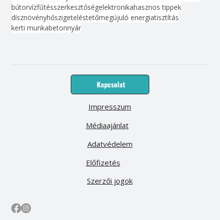
bútor
víz
fűtés
szerkesztőség
elektronika
hasznos tippek
dísznövény
hőszigetelés
tető
megújuló energia
tisztítás
kerti munka
beton
nyár
Kapcsolat
Impresszum
Médiaajánlat
Adatvédelem
Előfizetés
Szerzői jogok