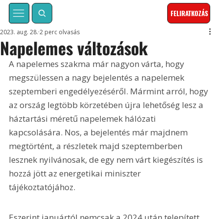
FELIRATKOZÁS
2023. aug. 28.
2 perc olvasás
Napelemes változások
A napelemes szakma már nagyon várta, hogy 
megszülessen a nagy bejelentés a napelemek 
szeptemberi engedélyezéséről. Mármint arról, hogy 
az ország legtöbb körzetében újra lehetőség lesz a 
háztartási méretű napelemek hálózati 
kapcsolására. Nos, a bejelentés már majdnem 
megtörtént, a részletek majd szeptemberben 
lesznek nyilvánosak, de egy nem várt kiegészítés is 
hozzá jött az energetikai miniszter 
tájékoztatójához. 
Eszerint januártól nemcsak a 2024 után telepített 