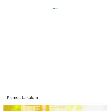
Naptej vagy napolaj? Melyiket válasszuk, és
miben különböznek?
Kiemelt tartalom