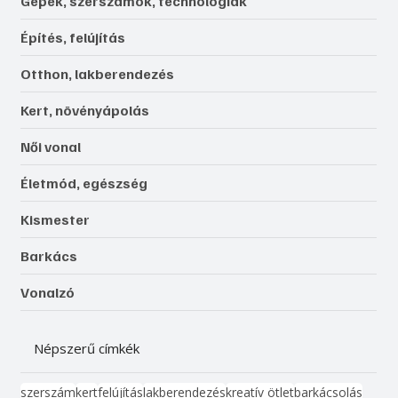
Gépek, szerszámok, technológiák
Építés, felújítás
Otthon, lakberendezés
Kert, növényápolás
Női vonal
Életmód, egészség
Kismester
Barkács
Vonalzó
Népszerű címkék
szerszám
kert
felújítás
lakberendezés
kreatív ötlet
barkácsolás