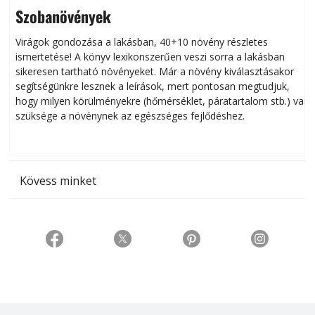
Szobanövények
Virágok gondozása a lakásban, 40+10 növény részletes
ismertetése! A könyv lexikonszerűen veszi sorra a lakásban
s
sikeresen tart­ha­tó növényeket. Már a növény kiválasztásakor
h
segítségünkre lesznek a leírások, mert pontosan megtudjuk,
k
hogy milyen körülményekre (hőmérséklet, páratartalom stb.) van
szüksége a növénynek az egészséges fejlődéshez.
t
Kövess minket