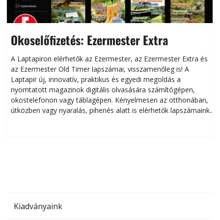
Okoselőfizetés: Ezermester Extra
A Laptapiron elérhetők az Ezermester, az Ezermester Extra és
az Ezermester Old Timer lapszámai, visszamenőleg is! A
Laptapir új, innovatív, praktikus és egyedi megoldás a
L
nyomtatott magazinok digitális olvasására számítógépen,
okostelefonon vagy táblagépen. Kényelmesen az otthonában,
útközben vagy nyaralás, pihenés alatt is elérhetők lapszámaink.
ú
Bárhol, bármikor, akár külföldön élve vagy dolgozva is
B
olvashatók az Ezermester lapszámai. A Laptapir kényelmes
megoldás, mert: – t
Kiadványaink