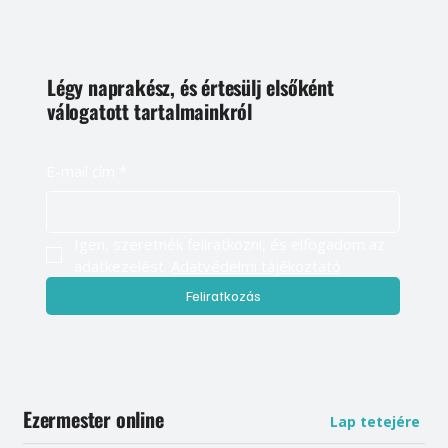
Légy naprakész, és értesülj elsőként
válogatott tartalmainkról
E-mail cím
*
Igen, szeretnék feliratkozni, és elfogadom az 
adatkezelést. 
Adatvédelmi tájékoztató
Feliratkozás
Ezermester online
Lap tetejére