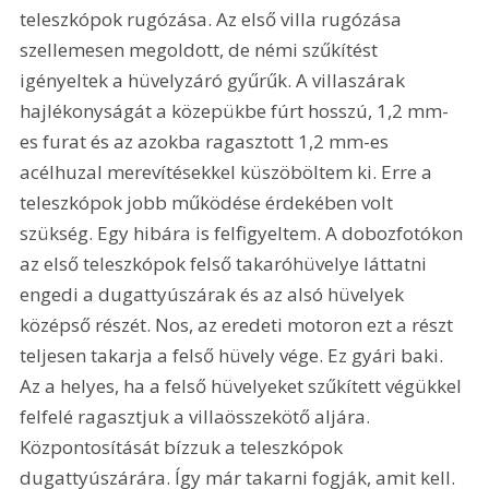
teleszkópok rugózása. Az első villa rugózása 
szellemesen megoldott, de némi szűkítést 
igényeltek a hüvelyzáró gyűrűk. A villaszárak 
hajlékonyságát a közepükbe fúrt hosszú, 1,2 mm-
es furat és az azokba ragasztott 1,2 mm-es 
acélhuzal merevítésekkel küszöböltem ki. Erre a 
teleszkópok jobb működése érdekében volt 
szükség. Egy hibára is felfigyeltem. A dobozfotókon 
az első teleszkópok felső takaróhüvelye láttatni 
engedi a dugattyúszárak és az alsó hüvelyek 
középső részét. Nos, az eredeti motoron ezt a részt 
teljesen takarja a felső hüvely vége. Ez gyári baki. 
Az a helyes, ha a felső hüvelyeket szűkített végükkel 
felfelé ragasztjuk a villaösszekötő aljára. 
Központosítását bízzuk a teleszkópok 
dugattyúszárára. Így már takarni fogják, amit kell. 