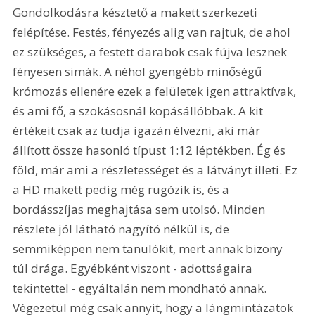
Gondolkodásra késztető a makett szerkezeti 
felépítése. Festés, fényezés alig van rajtuk, de ahol 
ez szükséges, a festett darabok csak fújva lesznek 
fényesen simák. A néhol gyengébb minőségű 
krómozás ellenére ezek a felületek igen attraktívak, 
és ami fő, a szokásosnál kopásállóbbak. A kit 
értékeit csak az tudja igazán élvezni, aki már 
állított össze hasonló típust 1:12 léptékben. Ég és 
föld, már ami a részletességet és a látványt illeti. Ez 
a HD makett pedig még rugózik is, és a 
bordásszíjas meghajtása sem utolsó. Minden 
részlete jól látható nagyító nélkül is, de 
semmiképpen nem tanulókit, mert annak bizony 
túl drága. Egyébként viszont - adottságaira 
tekintettel - egyáltalán nem mondható annak. 
Végezetül még csak annyit, hogy a lángmintázatok 