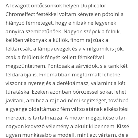
A levágott öntőcsonkok helyén Duplicolor 
Chromeffect festékkel voltam kénytelen pótolni a 
hiányzó fémréteget, hogy e hibák ne legyenek 
annyira szembetűnőek. Nagyon szépek a felnik, 
kellően vékonyak a küllők, finom rajzúak a 
féktárcsák, a lámpaüvegek és a vinilgumik is jók, 
csak a felületük fényét kellett fémkefével 
megszüntetnem. Pontosak a sárvédők, s a tank két 
féldarabja is. Finomabban megformált lehetne 
viszont a nyereg és a deréktámasz, valamint a két 
túratáska. Ezeken azonban bőrözéssel sokat lehet 
javítani, amihez a rajz ad némi segítséget, továbbá 
a gyenge oldaltámasz fém változatának elkészítési 
méreteit is tartalmazza. A motor megépítése után 
nagyon kedvező vélemény alakult ki bennem. Kissé 
ugyan munkásabb a modell, mint azt vártam, de a 