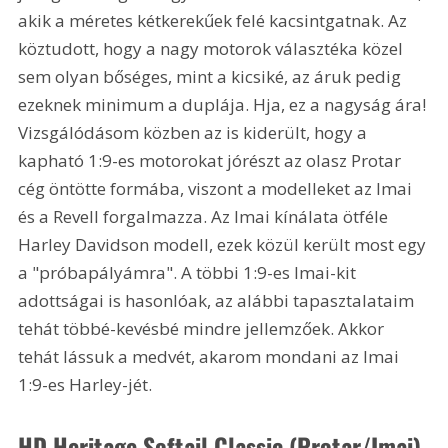
akik a méretes kétkerekűek felé kacsintgatnak. Az 
köztudott, hogy a nagy motorok választéka közel 
sem olyan bőséges, mint a kicsiké, az áruk pedig 
ezeknek minimum a duplája. Hja, ez a nagyság ára! 
Vizsgálódásom közben az is kiderült, hogy a 
kapható 1:9-es motorokat jórészt az olasz Protar 
cég öntötte formába, viszont a modelleket az Imai 
és a Revell forgalmazza. Az Imai kínálata ötféle 
Harley Davidson modell, ezek közül került most egy 
a "próbapályámra". A többi 1:9-es Imai-kit 
adottságai is hasonlóak, az alábbi tapasztalataim 
tehát többé-kevésbé mindre jellemzőek. Akkor 
tehát lássuk a medvét, akarom mondani az Imai 
1:9-es Harley-jét.
HD Heritage Softail Classic (Protar/Imai)