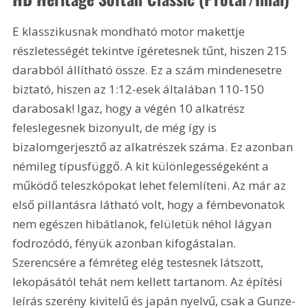
E klasszikusnak mondható motor makettje 
részletességét tekintve ígéretesnek tűnt, hiszen 215 
darabból állítható össze. Ez a szám mindenesetre 
biztató, hiszen az 1:12-esek általában 110-150 
darabosak! Igaz, hogy a végén 10 alkatrész 
feleslegesnek bizonyult, de még így is 
bizalomgerjesztő az alkatrészek száma. Ez azonban 
némileg típusfüggő. A kit különlegességeként a 
működő teleszkópokat lehet felemlíteni. Az már az 
első pillantásra látható volt, hogy a fémbevonatok 
nem egészen hibátlanok, felületük néhol lágyan 
fodrozódó, fényük azonban kifogástalan. 
Szerencsére a fémréteg elég testesnek látszott, 
lekopásától tehát nem kellett tartanom. Az építési 
leírás szerény kivitelű és japán nyelvű, csak a Gunze-