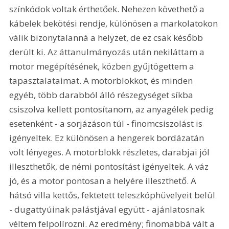
színkódok voltak érthetőek. Nehezen követhető a 
kábelek bekötési rendje, különösen a markolatokon 
válik bizonytalanná a helyzet, de ez csak később 
derült ki. Az áttanulmányozás után nekiláttam a 
motor megépítésének, közben gyűjtögettem a 
tapasztalataimat. A motorblokkot, és minden 
egyéb, több darabból álló részegységet síkba 
csiszolva kellett pontosítanom, az anyagélek pedig 
esetenként - a sorjázáson túl - finomcsiszolást is 
igényeltek. Ez különösen a hengerek bordázatán 
volt lényeges. A motorblokk részletes, darabjai jól 
illeszthetők, de némi pontosítást igényeltek. A váz 
jó, és a motor pontosan a helyére illeszthető. A 
hátsó villa kettős, fektetett teleszkóphüvelyeit belül 
- dugattyúinak palástjával együtt - ajánlatosnak 
véltem felpolírozni. Az eredmény; finomabbá vált a 