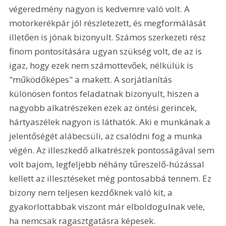
végeredmény nagyon is kedvemre való volt. A 
motorkerékpár jól részletezett, és megformálását 
illetően is jónak bizonyult. Számos szerkezeti rész 
finom pontosítására ugyan szükség volt, de az is 
igaz, hogy ezek nem számottevőek, nélkülük is 
"működőképes" a makett. A sorjátlanítás 
különösen fontos feladatnak bizonyult, hiszen a 
nagyobb alkatrészeken ezek az öntési gerincek, 
hártyaszélek nagyon is láthatók. Aki e munkának a 
jelentőségét alábecsüli, az csalódni fog a munka 
végén. Az illeszkedő alkatrészek pontosságával sem 
volt bajom, legfeljebb néhány tűreszelő-húzással 
kellett az illesztéseket még pontosabbá tennem. Ez 
bizony nem teljesen kezdőknek való kit, a 
gyakorlottabbak viszont már elboldogulnak vele, 
ha nemcsak ragasztgatásra képesek. 