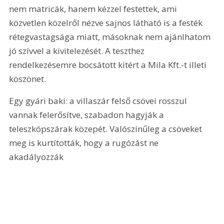
nem matricák, hanem kézzel festettek, ami 
közvetlen közelről nézve sajnos látható is a festék 
rétegvastagsága miatt, másoknak nem ajánlhatom 
jó szívvel a kivitelezését. A teszthez 
rendelkezésemre bocsátott kitért a Mila Kft.-t illeti 
köszönet. 
Egy gyári baki: a villaszár felső csövei rosszul 
vannak felerősítve, szabadon hagyják a 
teleszkópszárak közepét. Valószínűleg a csöveket 
meg is kurtították, hogy a rugózást ne 
akadályozzák 