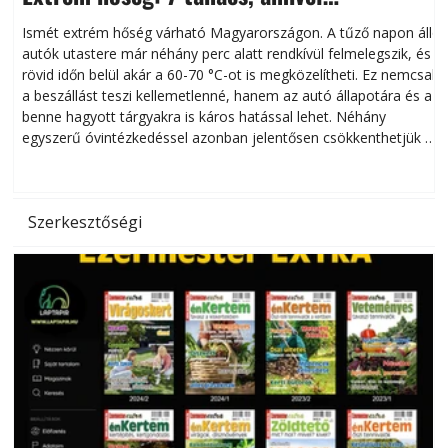
megóvhatjuk autónkat a nyári károktól
Ismét extrém hőség várható Magyarországon. A tűző napon álló
autók utastere már néhány perc alatt rendkívül felmelegszik, és
rövid időn belül akár a 60-70 °C-ot is megközelítheti. Ez nemcsak
n
a beszállást teszi kellemetlenné, hanem az autó állapotára és a
benne hagyott tárgyakra is káros hatással lehet. Néhány
egyszerű óvintézkedéssel azonban jelentősen csökkenthetjük a
hőség káros hatásait.
l
Szerkesztőségi