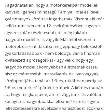
Tagadhatatlan, hogy a motorkerékpár modellek 
kedvelői igényes minőségű Tamiya, Imai és Revell 
gyártmányok között válogathatnak. Viszont aki már 
kellő rutint szerzett a 12-esek építésében, egyszer-
egyszer talán részletesebb, de még inkább 
nagyobb modellre is vágyik. Másfelől viszont a 
motorok összeállításába még épphogy belekóstolt 
gyakorlatlanabbak - nem boldogulván a finoman 
kivitelezett apróságokkal - úgy vélik, hogy egy 
nagyobb modellt könnyebben állíthatnak össze, 
hisz ez méretesebb, masszívabb. Az ilyen vágyak 
középpontjába tehát az 1:9-es, ritkábban pedig az 
1:6-os motorkerékpárok kerülnek. A kérdés csupán 
az, hogy megkapjuk-e, amire vágytunk, és valóban 
könnyű-e a nagyobbakkal elbánni? Erre és egyéb 
jellegzetességekre igyekszem választ adni azoknak, 