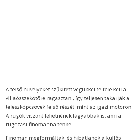
A felső hüvelyeket szűkített végükkel felfelé kell a 
villaösszekötőre ragasztani, így teljesen takarják a 
teleszkópcsövek felső részét, mint az igazi motoron. 
A rugók viszont lehetnének lágyabbak is, ami a 
rugózást finomabbá tenné 
Finoman megformáltak, és hibátlanok a küllős 