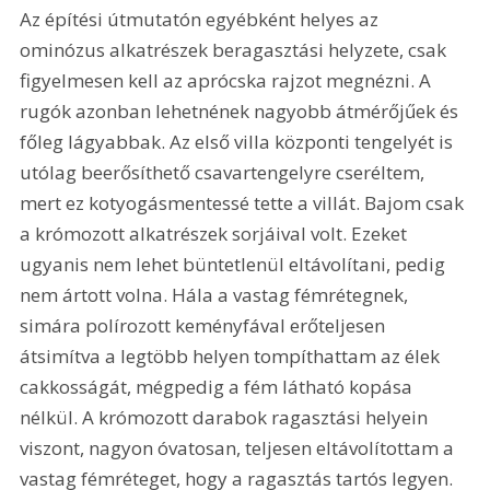
Az építési útmutatón egyébként helyes az 
ominózus alkatrészek beragasztási helyzete, csak 
figyelmesen kell az aprócska rajzot megnézni. A 
rugók azonban lehetnének nagyobb átmérőjűek és 
főleg lágyabbak. Az első villa központi tengelyét is 
utólag beerősíthető csavartengelyre cseréltem, 
mert ez kotyogásmentessé tette a villát. Bajom csak 
a krómozott alkatrészek sorjáival volt. Ezeket 
ugyanis nem lehet büntetlenül eltávolítani, pedig 
nem ártott volna. Hála a vastag fémrétegnek, 
simára polírozott keményfával erőteljesen 
átsimítva a legtöbb helyen tompíthattam az élek 
cakkosságát, mégpedig a fém látható kopása 
nélkül. A krómozott darabok ragasztási helyein 
viszont, nagyon óvatosan, teljesen eltávolítottam a 
vastag fémréteget, hogy a ragasztás tartós legyen. 