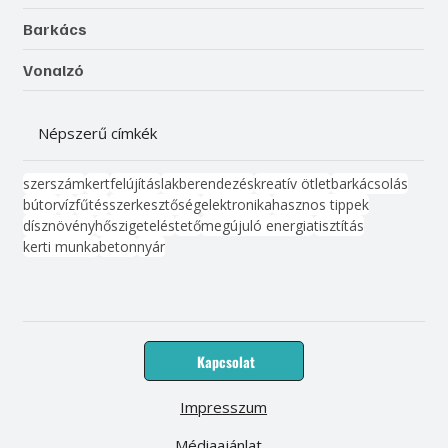
Barkács
Vonalzó
Népszerű címkék
szerszám
kert
felújítás
lakberendezés
kreatív ötlet
barkácsolás
bútor
víz
fűtés
szerkesztőség
elektronika
hasznos tippek
dísznövény
hőszigetelés
tető
megújuló energia
tisztítás
kerti munka
beton
nyár
Kapcsolat
Impresszum
Médiaajánlat