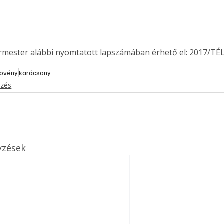
ermester alábbi nyomtatott lapszámában érhető el: 2017/TÉL
növény
karácsony
ezés
yzések
ertben,
Gyógyító növények: a
sban
természet kincsei az