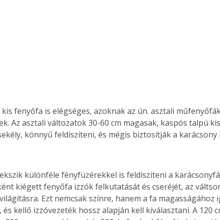
. A
megoldás,
 kis fenyőfa is elégséges, azoknak az ún. asztali műfenyőfák
k. Az asztali változatok 30-60 cm magasak, kaspós talpú ki
ekély, könnyű feldíszíteni, és mégis biztosítják a karácsony
ekszik különféle fényfüzérekkel is feldíszíteni a karácsonyfá
ént kiégett fenyőfa izzók felkutatását és cseréjét, az válts
világításra. Ezt nemcsak színre, hanem a fa magasságához 
 és kellő izzóvezeték hossz alapján kell kiválasztani. A 120