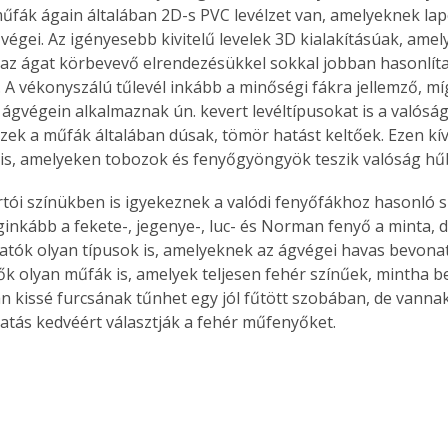
műfák ágain általában 2D-s PVC levélzet van, amelyeknek lapo
végei. Az igényesebb kivitelű levelek 3D kialakításúak, ame
 az ágat körbevevő elrendezésükkel sokkal jobban hasonlíta
. A vékonyszálú tűlevél inkább a minőségi fákra jellemző, mí
Együtt jobban megéri!
k ágvégein alkalmaznak ún. kevert levéltípusokat is a valósá
Bővebb információ itt!
zek a műfák általában dúsak, tömör hatást keltőek. Ezen kív
k az
Együtt jobban megéri! A
is, amelyeken tobozok és fenyőgyöngyök teszik valóság hű
mester
könyvek tetszőleges
er Old
párosítással kedvezményes
tói színükben is igyekeznek a valódi fenyőfákhoz hasonló sz
áron, 0 Ft postaköltséggel
ginkább a fekete-, jegenye-, luc- és Norman fenyő a minta, d
ptapir új,
megrendelhetők!
és egyedi
atók olyan típusok is, amelyeknek az ágvégei havas bevonat
tt
k olyan műfák is, amelyek teljesen fehér színűek, mintha be
lvasására
an kissé furcsának tűnhet egy jól fűtött szobában, de vannak,
elefonon
atás kedvéért választják a fehér műfenyőket.
nyelmesen
ben vagy
t is
. Bárhol,
ön élve
ashatók az