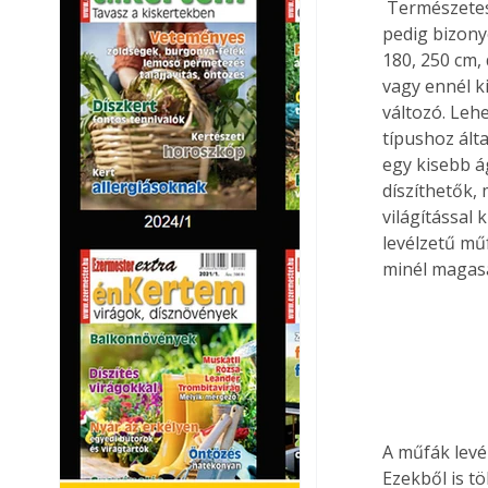
 Természetesen a műfenyők annál dúsabb hatásúak, minél több oldalágból állnak. Ez 
pedig bizony
180, 250 cm,
vagy ennél k
változó. Leh
típushoz ált
egy kisebb á
díszíthetők,
világítással 
levélzetű mű
minél magasa
A műfák levé
Ezekből is t