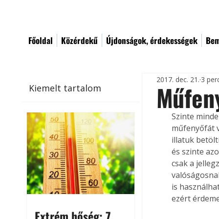
Főoldal
Közérdekű
Újdonságok, érdekességek
Bem
2017. dec. 21.
3 per
Műfen
Kiemelt tartalom
Szinte minde
műfenyőfát v
illatuk betö
és szinte az
csak a jelleg
valóságosnak
is használha
ezért érdeme
Extrém hőség: 7