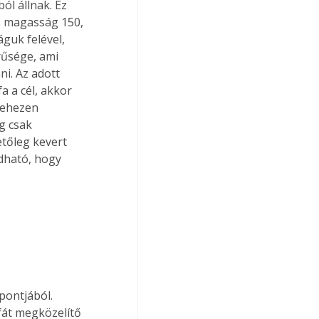
os magasság 150, 
guk felével, 
rűsége, ami 
i. Az adott 
a a cél, akkor 
nehezen 
g csak 
etőleg kevert 
dható, hogy 
pontjából. 
fát megközelítő 