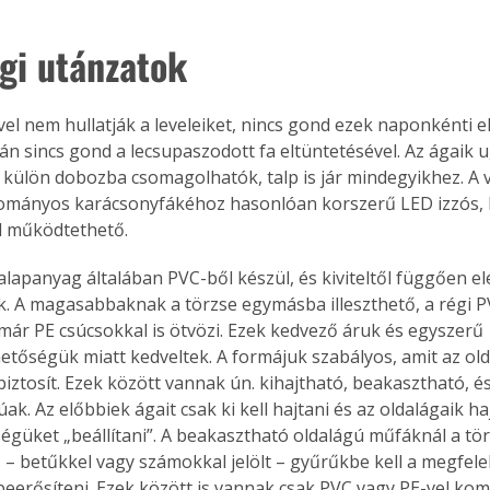
gi utánzatok
vel nem hullatják a leveleiket, nincs gond ezek naponkénti el
tán sincs gond a lecsupaszodott fa eltüntetésével. Az ágaik 
 külön dobozba csomagolhatók, talp is jár mindegyikhez. A vi
ományos karácsonyfákéhoz hasonlóan korszerű LED izzós, h
l működtethető.
lapanyag általában PVC-ből készül, és kiviteltől függően el
k. A magasabbaknak a törzse egymásba illeszthető, a régi P
már PE csúcsokkal is ötvözi. Ezek kedvező áruk és egyszerű 
etőségük miatt kedveltek. A formájuk szabályos, amit az ol
biztosít. Ezek között vannak ún. kihajtható, beakasztható, é
ak. Az előbbiek ágait csak ki kell hajtani és az oldalágaik ha
ségüket „beállítani”. A beakasztható oldalágú műfáknál a tö
 – betűkkel vagy számokkal jelölt – gyűrűkbe kell a megfel
beerősíteni. Ezek között is vannak csak PVC vagy PE-vel kom