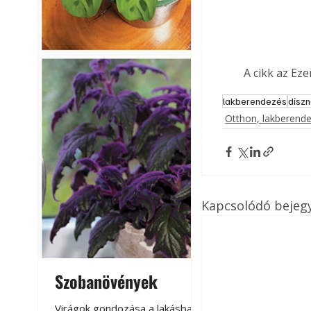
A cikk az Ez
lakberendezés
dísz
Otthon, lakberend
Kapcsolódó bejeg
Szobanövények
Virágoskert: k
teraszon, laká
Virágok gondozása a lakásban,