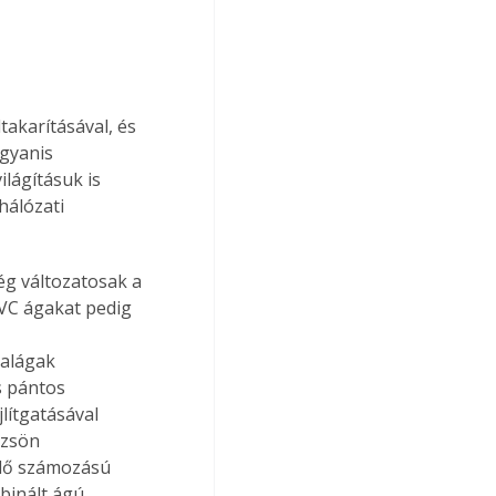
takarításával, és 
ugyanis 
lágításuk is 
álózati 
ég változatosak a 
VC ágakat pedig 
dalágak 
s pántos 
jlítgatásával 
rzsön 
elő számozású 
binált ágú 