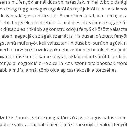
os fokig függ a magasságuktól és fajtájuktól is. Az általán
 de vannak egészen kicsik is. Átmérőben általában a magassá
isebb terjedelemmel lehet számolni. Fontos még az ágak sű
et dúsabb és ritkább ágkonstrukciójú fenyők között választan
alában megadják az ágak számát is. Ha dúsan díszített fenyőf
gszámú műfenyőt kell választani. A dúsabb, sűrűbb ágúak 
 mert a törzshöz közeli ágak nehezebben érhetők el. Ha pedi
kívánjuk díszíteni a karácsonyfát, akkor minél sűrűbb, és leh
fenyő a megfelelő erre a célra. Az viszont általánosnak mon
bb a műfa, annál több oldalág csatlakozik a törzséhez. 
lzete is fontos, szinte meghatározó a valóságos hatás szem
öbbféle változat adhatja meg a műkarácsonyfák valódi fenyő