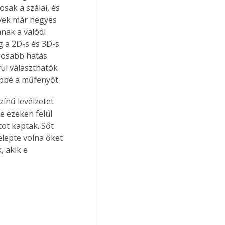
sak a szálai, és 
lyek már hegyes 
nak a valódi 
g a 2D-s és 3D-s 
gosabb hatás 
ül választhatók 
bbé a műfenyőt.
ínű levélzetet 
e ezeken felül 
ot kaptak. Sőt 
lepte volna őket 
 akik e 