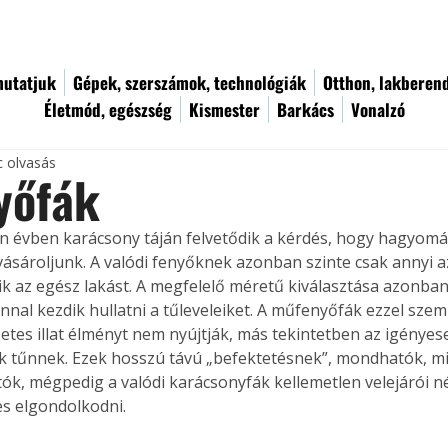
utatjuk
Gépek, szerszámok, technológiák
Otthon, lakberen
Életmód, egészség
Kismester
Barkács
Vonalzó
c olvasás
yőfák
n évben karácsony táján felvetődik a kérdés, hogy hagyomá­
ásároljunk. A valódi fenyőknek azonban szinte csak annyi a
ltik az egész lakást. A megfelelő méretű kiválasztása azonban
onnal kezdik hullatni a tűleveleiket. A műfenyőfák ezzel sze
zetes illat élményt nem nyújtják, más tekintetben az igényes
 tűnnek. Ezek hosszú távú „befektetésnek”, mondhatók, miv
tók, mégpedig a valódi karácsonyfák kellemetlen velejárói né
s elgondolkodni.