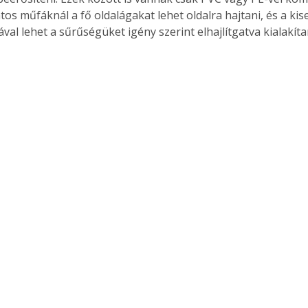
tos műfáknál a fő oldalágakat lehet oldalra hajtani, és a ki
val lehet a sűrűségüket igény szerint elhajlítgatva kialakíta