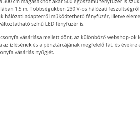
 a 300 cm magasakhoz akár 500 égőszámú fényfüzér is szüks
alában 1,5 m. Többségükben 230 V-os hálózati feszültségrő
k hálózati adapterről működtethető fényfüzér, illetve elemes
áltoztatható színű LED fényfüzér is.
csonyfa vásárlása mellett dönt, az különböző webshop-ok k
 az ízlésének és a pénztárcájának megfelelő fát, és évekre e
sonyfa vásárlás nyűgjét.