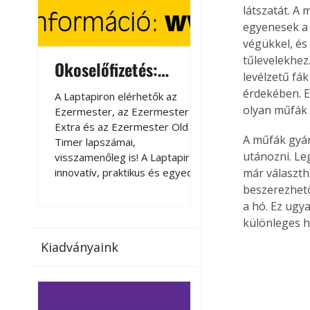
látszatát. A 
egyenesek a 
végükkel, és
tűlevelekhez
Okoselőfizetés:
Okoselőfizetés
levélzetű fá
Ezermester Extra
érdekében. E
A Laptapiron elérhetők az
A Laptapiron elérhető
olyan műfák 
Ezermester, az Ezermester
Ezermester, az Ezer
Extra és az Ezermester Old
Extra és az Ezermest
A műfák gyár
Timer lapszámai,
Timer lapszámai,
utánozni. Le
visszamenőleg is! A Laptapir új,
visszamenőleg is! A La
innovatív, praktikus és egyedi
innovatív, praktikus 
már választh
megoldás a nyomtatott
megoldás a nyomtato
beszerezhető
magazinok digitális olvasására
magazinok digitális o
a hó. Ez ugy
számítógépen, okostelefonon
számítógépen, okost
különleges h
vagy táblagépen. Kényelmesen
vagy táblagépen. Ké
Kiadványaink
az otthonában, útközben vagy
az otthonában, útköz
nyaralás, pihenés alatt is
nyaralás, pihenés alat
elérhetők lapszámaink. Bárhol,
elérhetők lapszámaink
bármikor, akár külföldön élve
bármikor, akár külföld
vagy dolgozva is olvashatók az
vagy dolgozva is olv