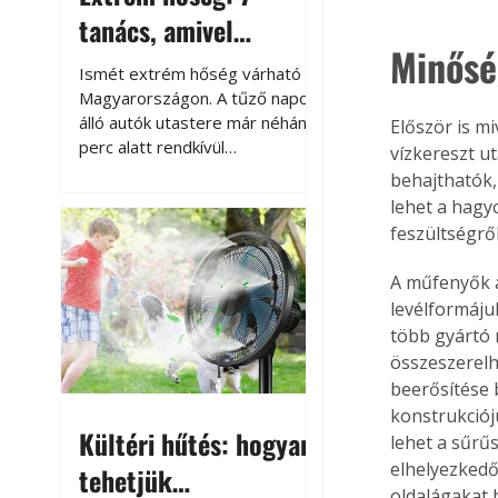
tanács, amivel
Minősé
megóvhatjuk
Ismét extrém hőség várható
autónkat a nyári
Magyarországon. A tűző napon
álló autók utastere már néhány
Először is mi
károktól
perc alatt rendkívül
vízkereszt u
felmelegszik, és rövid időn belül
behajthatók,
akár a 60-70 °C-ot is
lehet a hagy
megközelítheti. Ez nemcsak a
feszültségrő
beszállást teszi kellemetlenné,
hanem az autó állapotára és a
A műfenyők a
benne hagyott tárgyakra is
levélformáju
káros hatással lehet. Néhány
több gyártó 
egyszerű óvintézkedéssel
összeszerelh
azonban jelentősen
beerősítése 
csökkenthetjük a hőség káros
konstrukciójú
hatásait.
Kültéri hűtés: hogyan
lehet a sűrű
elhelyezkedő
tehetjük
oldalágakat 