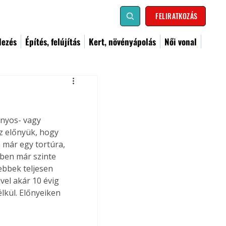
FELIRATKOZÁS
dezés
Építés, felújítás
Kert, növényápolás
Női vonal
nyos- vagy 
z előnyük, hogy 
 már egy tortúra, 
mben már szinte 
ebbek teljesen 
el akár 10 évig 
lkül. Előnyeiken 