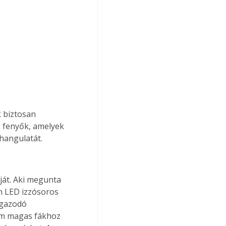
 biztosan 
s fenyők, amelyek 
 hangulatát.
ját. Aki megunta 
on LED izzósoros 
igazodó 
 cm magas fákhoz 