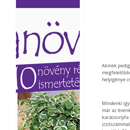
Ezermester lapszámai. A
Ezermester lapszámai
Laptapir kényelmes megoldás,
Laptapir kényelmes 
mert: – t
mert: – t
Akinek pedig
megfelelőbbe
helyigénye cs
Mindenki igy
már az évenk
karácsonyfa 
izzószámmal,