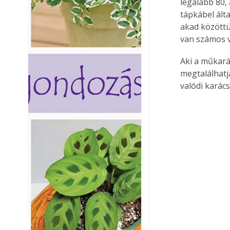
legalább 80,
tápkábel ált
akad közöttü
van számos v
Aki a műkará
megtalálhatja
valódi karác