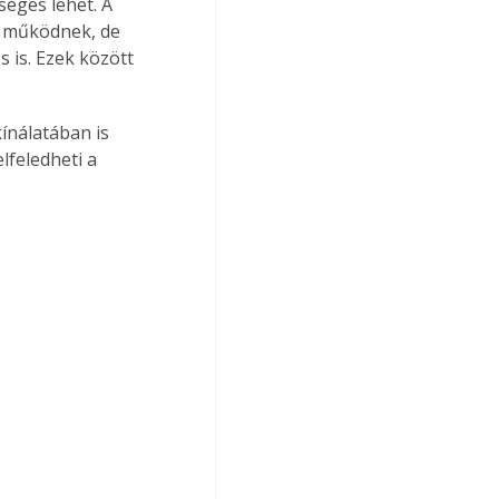
éges lehet. A 
l működnek, de 
 is. Ezek között 
ínálatában is 
lfeledheti a 