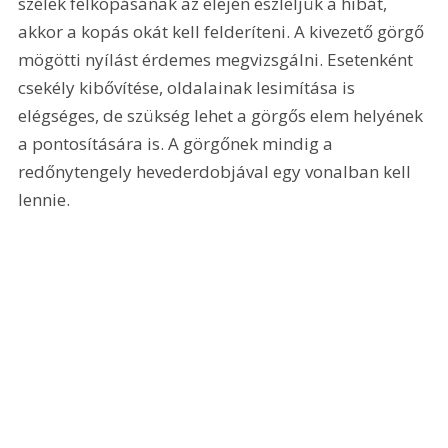
szélek felkopásának az elején észleljük a hibát, 
akkor a kopás okát kell felderíteni. A kivezető görgő 
mögötti nyílást érdemes megvizsgálni. Esetenként 
csekély kibővítése, oldalainak lesimítása is 
elégséges, de szükség lehet a görgős elem helyének 
a pontosítására is. A görgőnek mindig a 
redőnytengely hevederdobjával egy vonalban kell 
lennie. 