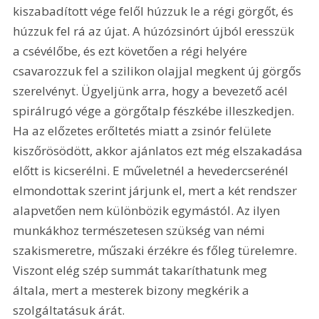
kiszabadított vége felől húzzuk le a régi görgőt, és 
húzzuk fel rá az újat. A húzózsinórt újból eresszük 
a csévélőbe, és ezt követően a régi helyére 
csavarozzuk fel a szilikon olajjal megkent új görgős 
szerelvényt. Ügyeljünk arra, hogy a bevezető acél 
spirálrugó vége a görgőtalp fészkébe illeszkedjen. 
Ha az előzetes erőltetés miatt a zsinór felülete 
kiszőrösödött, akkor ajánlatos ezt még elszakadása 
előtt is kicserélni. E műveletnél a hevedercserénél 
elmondottak szerint járjunk el, mert a két rendszer 
alapvetően nem különbözik egymástól. Az ilyen 
munkákhoz természetesen szükség van némi 
szakismeretre, műszaki érzékre és főleg türelemre. 
Viszont elég szép summát takaríthatunk meg 
általa, mert a mesterek bizony megkérik a 
szolgáltatásuk árát. 