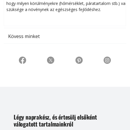
hogy milyen körülményekre (hőmérséklet, páratartalom stb.) van
szüksége a növénynek az egészséges fejlődéshez.
t
Kövess minket
Légy naprakész, és értesülj elsőként
válogatott tartalmainkról