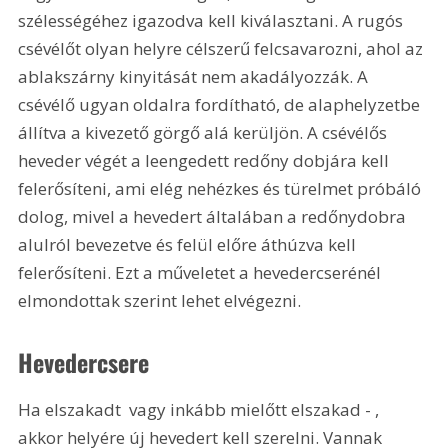
szélességéhez igazodva kell kiválasztani. A rugós 
csévélőt olyan helyre célszerű felcsavarozni, ahol az 
ablakszárny kinyitását nem akadályozzák. A 
csévélő ugyan oldalra fordítható, de alaphelyzetbe 
állítva a kivezető görgő alá kerüljön. A csévélős 
heveder végét a leengedett redőny dobjára kell 
felerősíteni, ami elég nehézkes és türelmet próbáló 
dolog, mivel a hevedert általában a redőnydobra 
alulról bevezetve és felül előre áthúzva kell 
felerősíteni. Ezt a műveletet a hevedercserénél 
elmondottak szerint lehet elvégezni. 
Hevedercsere
Ha elszakadt  vagy inkább mielőtt elszakad - , 
akkor helyére új hevedert kell szerelni. Vannak 