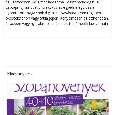
az Ezermester Old Timer lapszámai, visszamenőleg is! A
Laptapir új, innovatív, praktikus és egyedi megoldás a
L
nyomtatott magazinok digitális olvasására számítógépen,
okostelefonon vagy táblagépen. Kényelmesen az otthonában,
útközben vagy nyaralás, pihenés alatt is elérhetők lapszámaink.
ú
Bárhol, bármikor, akár külföldön élve vagy dolgozva is
B
olvashatók az Ezermester lapszámai. A Laptapir kényelmes
megoldás, mert: – t
Kiadványaink