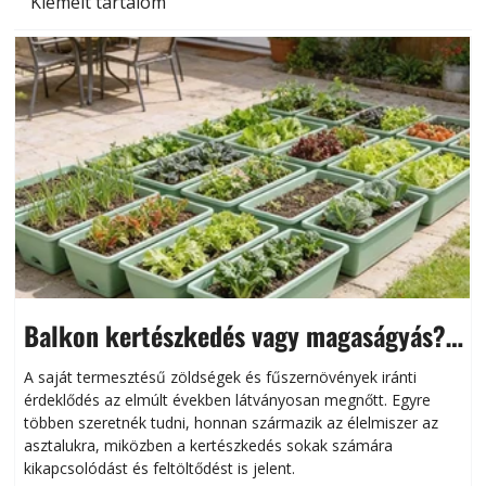
Kiemelt tartalom
Balkon kertészkedés vagy magaságyás?
Helytakarékos kertészkedés
A saját termesztésű zöldségek és fűszernövények iránti
érdeklődés az elmúlt években látványosan megnőtt. Egyre
többen szeretnék tudni, honnan származik az élelmiszer az
l
asztalukra, miközben a kertészkedés sokak számára
kikapcsolódást és feltöltődést is jelent.
é