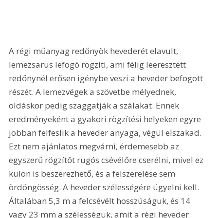
A régi műanyag redőnyök hevederét elavult, 
lemezsarus lefogó rögzíti, ami félig leeresztett 
redőnynél erősen igénybe veszi a heveder befogott 
részét. A lemezvégek a szövetbe mélyednek, 
oldáskor pedig szaggatják a szálakat. Ennek 
eredményeként a gyakori rögzítési helyeken egyre 
jobban felfeslik a heveder anyaga, végül elszakad. 
Ezt nem ajánlatos megvárni, érdemesebb az 
egyszerű rögzítőt rugós csévélőre cserélni, mivel ez 
külön is beszerezhető, és a felszerelése sem 
ördöngösség. A heveder szélességére ügyelni kell. 
Általában 5,3 m a felcsévélt hosszúságuk, és 14 
vagy 23 mm a szélességük, amit a régi heveder 