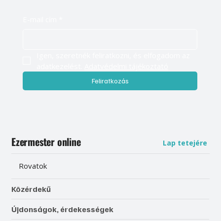
E-mail cím
*
Igen, szeretnék feliratkozni, és elfogadom az 
adatkezelést. 
Adatvédelmi tájékoztató
Feliratkozás
Ezermester online
Lap tetejére
Rovatok
Közérdekű
Újdonságok, érdekességek