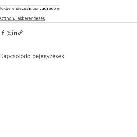
lakberendezés
műanyag
redőny
Otthon, lakberendezés
Kapcsolódó bejegyzések