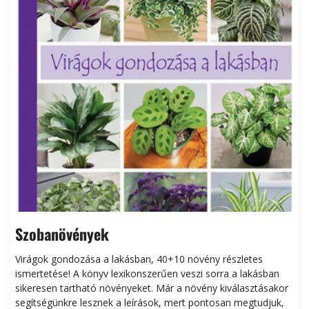
Szobanövények
Virágok gondozása a lakásban, 40+10 növény részletes
ismertetése! A könyv lexikonszerűen veszi sorra a lakásban
s
sikeresen tart­ha­tó növényeket. Már a növény kiválasztásakor
h
segítségünkre lesznek a leírások, mert pontosan megtudjuk,
k