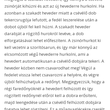
zsinórját kihúzni és azt az új hevederre hurkolni. Ha 
azonban a szakadt heveder miatt a csévélő dob 
tekercsrugója lefutott, a fedél leszerelése után a 
dobot újból fel kell húzni. A szakadt heveder 
darabját a rögzítő hurokról levéve, a dob 
elforgatásával lehet előfeszíteni. A zsinórhurkot ki 
kell vezetni a szorítósarun, és így már könnyű az 
elcsomózott végű hevederre hurkolni, ami a 
hevedert automatikusan a csévélő dobjára tekeri. A 
heveder közben nem csavarodhat meg! Végül a 
fedelet vissza lehet csavarozni a helyére, és végre 
újból felhúzhatjuk a redőnyt. Megjegyezzük, hogy a 
régi faredőnyöknél a hevedert felhúzott és így 
rögzített redőnynél előröl kell a dobra erősíteni, 
majd leengedése után a csévélő felhúzott dobjára 
fogatva lehet rögzíteni. Ez a műanyaglécekre cserélt 