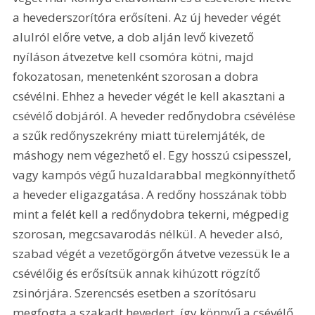
a hevederszorítóra erősíteni. Az új heveder végét 
alulról előre vetve, a dob alján levő kivezető 
nyíláson átvezetve kell csomóra kötni, majd 
fokozatosan, menetenként szorosan a dobra 
csévélni. Ehhez a heveder végét le kell akasztani a 
csévélő dobjáról. A heveder redőnydobra csévélése 
a szűk redőnyszekrény miatt türelemjáték, de 
máshogy nem végezhető el. Egy hosszú csipesszel, 
vagy kampós végű huzaldarabbal megkönnyíthető 
a heveder eligazgatása. A redőny hosszának több 
mint a felét kell a redőnydobra tekerni, mégpedig 
szorosan, megcsavarodás nélkül. A heveder alsó, 
szabad végét a vezetőgörgőn átvetve vezessük le a 
csévélőig és erősítsük annak kihúzott rögzítő 
zsinórjára. Szerencsés esetben a szorítósaru 
megfogta a szakadt hevedert, így könnyű a csévélő 