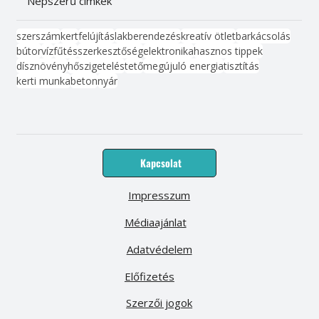
Népszerű címkék
szerszám
kert
felújítás
lakberendezés
kreatív ötlet
barkácsolás
bútor
víz
fűtés
szerkesztőség
elektronika
hasznos tippek
dísznövény
hőszigetelés
tető
megújuló energia
tisztítás
kerti munka
beton
nyár
Kapcsolat
Impresszum
Médiaajánlat
Adatvédelem
Előfizetés
Szerzői jogok