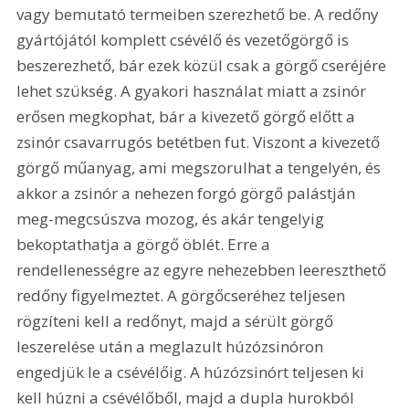
vagy bemutató termeiben szerezhető be. A redőny 
gyártójától komplett csévélő és vezetőgörgő is 
beszerezhető, bár ezek közül csak a görgő cseréjére 
lehet szükség. A gyakori használat miatt a zsinór 
erősen megkophat, bár a kivezető görgő előtt a 
zsinór csavarrugós betétben fut. Viszont a kivezető 
görgő műanyag, ami megszorulhat a tengelyén, és 
akkor a zsinór a nehezen forgó görgő palástján 
meg-megcsúszva mozog, és akár tengelyig 
bekoptathatja a görgő öblét. Erre a 
rendellenességre az egyre nehezebben leereszthető 
redőny figyelmeztet. A görgőcseréhez teljesen 
rögzíteni kell a redőnyt, majd a sérült görgő 
leszerelése után a meglazult húzózsinóron 
engedjük le a csévélőig. A húzózsinórt teljesen ki 
kell húzni a csévélőből, majd a dupla hurokból 