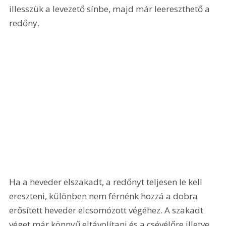
illesszük a levezető sínbe, majd már leereszthető a 
redőny. 
Ha a heveder elszakadt, a redőnyt teljesen le kell 
ereszteni, különben nem férnénk hozzá a dobra 
erősített heveder elcsomózott végéhez. A szakadt 
véget már könnyű eltávolítani és a csévélőre illetve 