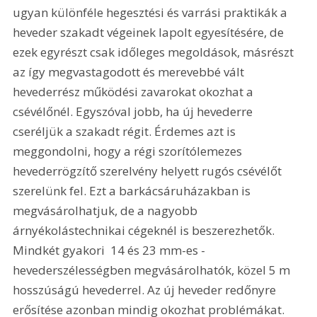
ugyan különféle hegesztési és varrási praktikák a 
heveder szakadt végeinek lapolt egyesítésére, de 
ezek egyrészt csak időleges megoldások, másrészt 
az így megvastagodott és merevebbé vált 
hevederrész működési zavarokat okozhat a 
csévélőnél. Egyszóval jobb, ha új hevederre 
cseréljük a szakadt régit. Érdemes azt is 
meggondolni, hogy a régi szorítólemezes 
hevederrögzítő szerelvény helyett rugós csévélőt 
szerelünk fel. Ezt a barkácsáruházakban is 
megvásárolhatjuk, de a nagyobb 
árnyékolástechnikai cégeknél is beszerezhetők. 
Mindkét gyakori  14 és 23 mm-es - 
hevederszélességben megvásárolhatók, közel 5 m 
hosszúságú hevederrel. Az új heveder redőnyre 
erősítése azonban mindig okozhat problémákat. 