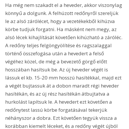
Ha még nem szakadt el a heveder, akkor viszonylag 
könnyű a dolgunk. A felhúzott redőnyről szereljük 
le az alsó zárólécet, hogy a vezetékekből kihúzva 
körbe tudjuk forgatni. Ha másként nem megy, az 
alsó lécek kihajlítását követően kihúzható a záróléc. 
A redőny teljes felgöngyölítése és ragszalaggal 
történő összefogása után a hevedert a felső 
végéhez közel, de még a bevezető görgő előtt 
hosszában hasítsuk be. Az új heveder végét is 
lássuk el kb. 15-20 mm hosszú hasítékkal, majd ezt 
a végét bujtassuk át a dobon maradt régi heveder 
hasítékán, és az új rész hasítékán átbujtatva a 
hurkolást lapítsuk le. A hevedert ezt követően a 
redőnytest lassú körbe forgatásával tekerjük 
néhányszor a dobra. Ezt követően tegyük vissza a 
korábban kiemelt léceket, és a redőny végét újból 