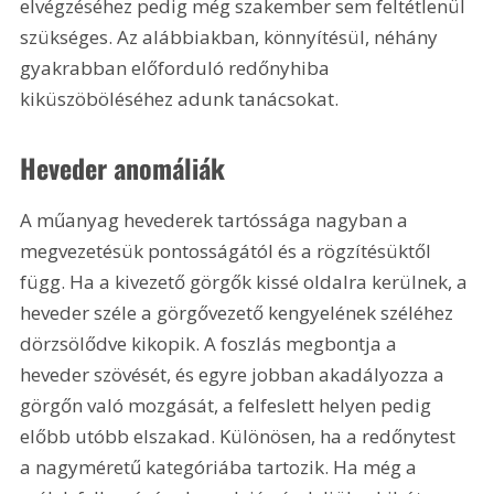
elvégzéséhez pedig még szakember sem feltétlenül 
szükséges. Az alábbiakban, könnyítésül, néhány 
gyakrabban előforduló redőnyhiba 
kiküszöböléséhez adunk tanácsokat.
Heveder anomáliák
A műanyag hevederek tartóssága nagyban a 
megvezetésük pontosságától és a rögzítésüktől 
függ. Ha a kivezető görgők kissé oldalra kerülnek, a 
heveder széle a görgővezető kengyelének széléhez 
dörzsölődve kikopik. A foszlás megbontja a 
heveder szövését, és egyre jobban akadályozza a 
görgőn való mozgását, a felfeslett helyen pedig 
előbb utóbb elszakad. Különösen, ha a redőnytest 
a nagyméretű kategóriába tartozik. Ha még a 