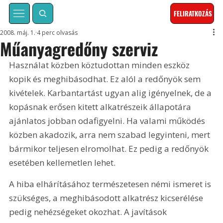
FELIRATKOZÁS
2008. máj. 1.
4 perc olvasás
Műanyagredőny szerviz
Használat közben köztudottan minden eszköz 
kopik és meghibásodhat. Ez alól a redőnyök sem 
kivételek. Karbantartást ugyan alig igényelnek, de a 
kopásnak erősen kitett alkatrészeik állapotára 
ajánlatos jobban odafigyelni. Ha valami működés 
közben akadozik, arra nem szabad legyinteni, mert 
bármikor teljesen elromolhat. Ez pedig a redőnyök 
esetében kellemetlen lehet.
A hiba elhárításához természetesen némi ismeret is 
szükséges, a meghibásodott alkatrész kicserélése 
pedig nehézségeket okozhat. A javítások 