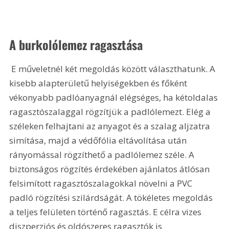
A burkolólemez ragasztása
 E műveletnél két megoldás között választhatunk. A 
kisebb alapterületű helyiségekben és főként 
vékonyabb padlóanyagnál elégséges, ha kétoldalas 
ragasztószalaggal rögzítjük a padlólemezt. Elég a 
széleken felhajtani az anyagot és a szalag aljzatra 
simítása, majd a védőfólia eltávolítása után 
rányomással rögzíthető a padlólemez széle. A 
biztonságos rögzítés érdekében ajánlatos átlósan 
felsimított ragasztószalagokkal növelni a PVC 
padló rögzítési szilárdságát. A tökéletes megoldás 
a teljes felületen történő ragasztás. E célra vizes 
diszperziós és oldószeres ragasztók is 