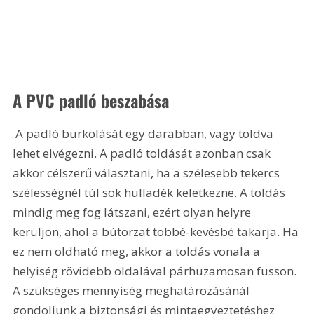
A PVC padló beszabása 
 A padló burkolását egy darabban, vagy toldva 
lehet elvégezni. A padló toldását azonban csak 
akkor célszerű választani, ha a szélesebb tekercs 
szélességnél túl sok hulladék keletkezne. A toldás 
mindig meg fog látszani, ezért olyan helyre 
kerüljön, ahol a bútorzat többé-kevésbé takarja. Ha 
ez nem oldható meg, akkor a toldás vonala a 
helyiség rövidebb oldalával párhuzamosan fusson. 
A szükséges mennyiség meghatározásánál 
gondoljunk a biztonsági és mintaegyeztetéshez 