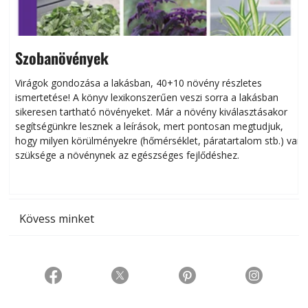
Szobanövények
Virágok gondozása a lakásban, 40+10 növény részletes
ismertetése! A könyv lexikonszerűen veszi sorra a lakásban
s
sikeresen tart­ha­tó növényeket. Már a növény kiválasztásakor
h
segítségünkre lesznek a leírások, mert pontosan megtudjuk,
k
hogy milyen körülményekre (hőmérséklet, páratartalom stb.) van
szüksége a növénynek az egészséges fejlődéshez.
t
Kövess minket