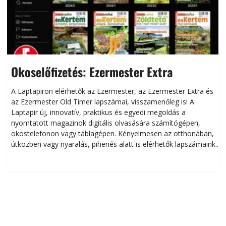
Okoselőfizetés: Ezermester Extra
A Laptapiron elérhetők az Ezermester, az Ezermester Extra és
az Ezermester Old Timer lapszámai, visszamenőleg is! A
Laptapir új, innovatív, praktikus és egyedi megoldás a
L
nyomtatott magazinok digitális olvasására számítógépen,
okostelefonon vagy táblagépen. Kényelmesen az otthonában,
útközben vagy nyaralás, pihenés alatt is elérhetők lapszámaink.
ú
Bárhol, bármikor, akár külföldön élve vagy dolgozva is
B
olvashatók az Ezermester lapszámai. A Laptapir kényelmes
megoldás, mert: – t