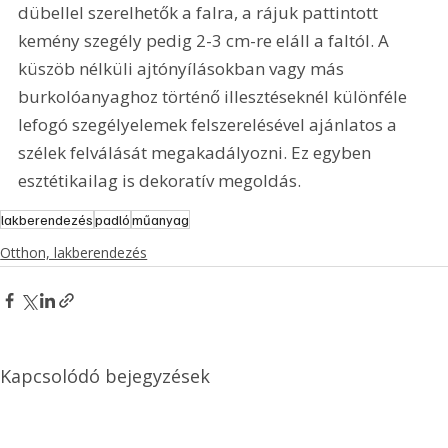
dübellel szerelhetők a falra, a rájuk pattintott 
kemény szegély pedig 2-3 cm-re eláll a faltól. A 
küszöb nélküli ajtónyílásokban vagy más 
burkolóanyaghoz történő illesztéseknél különféle 
lefogó szegélyelemek felszerelésével ajánlatos a 
szélek felválását megakadályozni. Ez egyben 
esztétikailag is dekoratív megoldás.
lakberendezés
padló
műanyag
Otthon, lakberendezés
Kapcsolódó bejegyzések