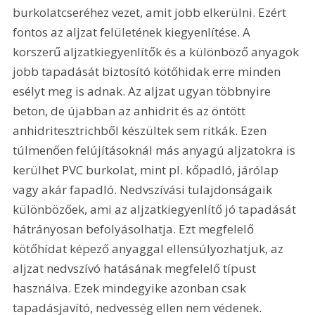
burkolatcseréhez vezet, amit jobb elkerülni. Ezért 
fontos az aljzat felületének kiegyenlítése. A 
korszerű aljzatkiegyenlítők és a különböző anyagok 
jobb tapadását biztosító kötőhidak erre minden 
esélyt meg is adnak. Az aljzat ugyan többnyire 
beton, de újabban az anhidrit és az öntött 
anhidritesztrichből készültek sem ritkák. Ezen 
túlmenően felújításoknál más anyagú aljzatokra is 
kerülhet PVC burkolat, mint pl. kőpadló, járólap 
vagy akár fapadló. Nedvszívási tulajdonságaik 
különbözőek, ami az aljzatkiegyenlítő jó tapadását 
hátrányosan befolyásolhatja. Ezt megfelelő 
kötőhídat képező anyaggal ellensúlyozhatjuk, az 
aljzat nedvszívó hatásának megfelelő típust 
használva. Ezek mindegyike azonban csak 
tapadásjavító, nedvesség ellen nem védenek. 