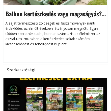
Balkon kertészkedés vagy magaságyás?
Helytakarékos kertészkedés
A saját termesztésű zöldségek és fűszernövények iránti
érdeklődés az elmúlt években látványosan megnőtt. Egyre
többen szeretnék tudni, honnan származik az élelmiszer az
l
asztalukra, miközben a kertészkedés sokak számára
kikapcsolódást és feltöltődést is jelent.
é
d
Szerkesztőségi