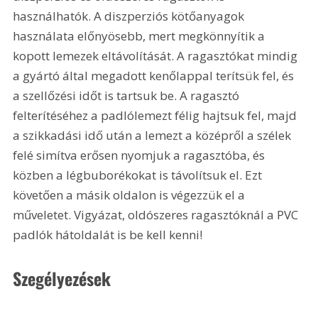
használhatók. A diszperziós kötőanyagok 
használata előnyösebb, mert megkönnyítik a 
kopott lemezek eltávolítását. A ragasztókat mindig 
a gyártó által megadott kenőlappal terítsük fel, és 
a szellőzési időt is tartsuk be. A ragasztó 
felterítéséhez a padlólemezt félig hajtsuk fel, majd 
a szikkadási idő után a lemezt a középről a szélek 
felé simítva erősen nyomjuk a ragasztóba, és 
közben a légbuborékokat is távolítsuk el. Ezt 
követően a másik oldalon is végezzük el a 
műveletet. Vigyázat, oldószeres ragasztóknál a PVC 
padlók hátoldalát is be kell kenni! 
Szegélyezések