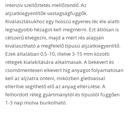
intenzív szellőztetés mellőzendő. Az 
aljzatkiegyenlítők vastagságfüggők. 
Kiválasztásukhoz egy hosszú egyenes léc éle alatti 
legnagyobb hézagot kell megmérni. Ezt átlósan is 
célszerű elvégezni, majd a mért rés alapján 
kiválasztható a megfelelő típusú aljzatkiegyenlítő. 
Ezek általában 0,5-10, illetve 3-15 mm közötti 
rétegek kialakítására alkalmasak. A bekevert és 
csomómentesen elkevert híg anyagot folyamatosan 
kell az aljzatra önteni, miközben glettvassal 
elterítve segíthető elő az anyag elterülése. A 
felhordott réteg gyártmánytól és típustól függően 
1-3 nap múlva burkolható.