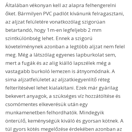
Általában vékonyan kell az alapra felhengerelni 
őket. Bármilyen PVC padlót kívánunk felragasztani, 
az aljzat felületére vonatkozólag szigorúan 
betartandó, hogy 1m-en legfeljebb 2 mm 
szintkülönbség lehet. Ennek a szigorú 
követelménynek azonban a legtöbb aljzat nem felel 
meg. Még a látszólag egyenes lapburkolat sem, 
mert a fugák és az alig kiálló lapszélek még a 
vastagabb burkoló lemezen is átnyomódnak. A 
sima aljzatfelületet az aljzatkiegyenlítő réteg 
felterítésével lehet kialakítani. Ezek már gyárilag 
bekevert anyagok, a szükséges víz hozzátöltése és 
csomómentes elkeverésük után egy 
munkamenetben felhordhatók. Mindegyik 
önterülő, keménységük kiváló és gyorsan kötnek. A 
túl gyors kötés megelőzése érdekében azonban az 