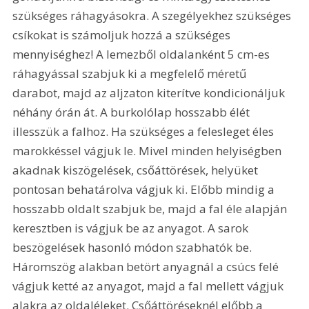
szükséges ráhagyásokra. A szegélyekhez szükséges 
csíkokat is számoljuk hozzá a szükséges 
mennyiséghez! A lemezből oldalanként 5 cm-es 
ráhagyással szabjuk ki a megfelelő méretű 
darabot, majd az aljzaton kiterítve kondicionáljuk 
néhány órán át. A burkolólap hosszabb élét 
illesszük a falhoz. Ha szükséges a felesleget éles 
marokkéssel vágjuk le. Mivel minden helyiségben 
akadnak kiszögelések, csőáttörések, helyüket 
pontosan behatárolva vágjuk ki. Előbb mindig a 
hosszabb oldalt szabjuk be, majd a fal éle alapján 
keresztben is vágjuk be az anyagot. A sarok 
beszögelések hasonló módon szabhatók be. 
Háromszög alakban betört anyagnál a csúcs felé 
vágjuk ketté az anyagot, majd a fal mellett vágjuk 
alakra az oldaléleket. Csőáttöréseknél előbb a 