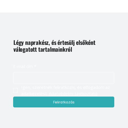
Légy naprakész, és értesülj elsőként
válogatott tartalmainkról
E-mail cím
*
Igen, szeretnék feliratkozni, és elfogadom az 
adatkezelést. 
Adatvédelmi tájékoztató
Feliratkozás