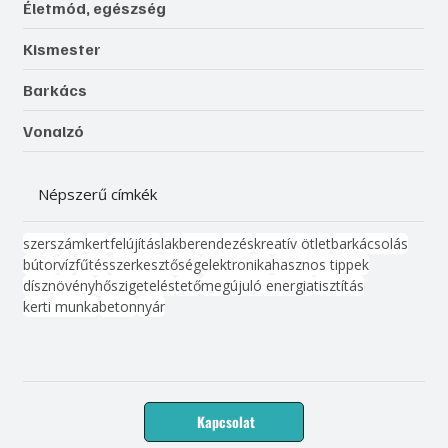
Életmód, egészség
Kismester
Barkács
Vonalzó
Népszerű címkék
szerszám
kert
felújítás
lakberendezés
kreatív ötlet
barkácsolás
bútor
víz
fűtés
szerkesztőség
elektronika
hasznos tippek
dísznövény
hőszigetelés
tető
megújuló energia
tisztítás
kerti munka
beton
nyár
Kapcsolat