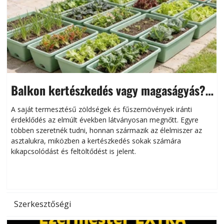
Balkon kertészkedés vagy magaságyás?
Helytakarékos kertészkedés
A saját termesztésű zöldségek és fűszernövények iránti
érdeklődés az elmúlt években látványosan megnőtt. Egyre
többen szeretnék tudni, honnan származik az élelmiszer az
l
asztalukra, miközben a kertészkedés sokak számára
kikapcsolódást és feltöltődést is jelent.
é
d
Szerkesztőségi