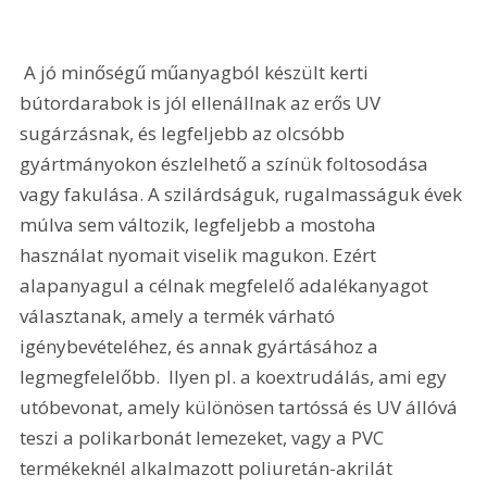
 A jó minőségű műanyagból készült kerti 
bútordarabok is jól ellenállnak az erős UV 
sugárzásnak, és legfeljebb az olcsóbb 
gyártmányokon észlelhető a színük foltosodása 
vagy fakulása. A szilárdságuk, rugalmasságuk évek 
múlva sem változik, legfeljebb a mostoha 
használat nyomait viselik magukon. Ezért 
alapanyagul a célnak megfelelő adalékanyagot 
választanak, amely a termék várható 
igénybevételéhez, és annak gyártásához a 
legmegfelelőbb.  Ilyen pl. a koextrudálás, ami egy 
utóbevonat, amely különösen tartóssá és UV állóvá 
teszi a polikarbonát lemezeket, vagy a PVC 
termékeknél alkalmazott poliuretán-akrilát 