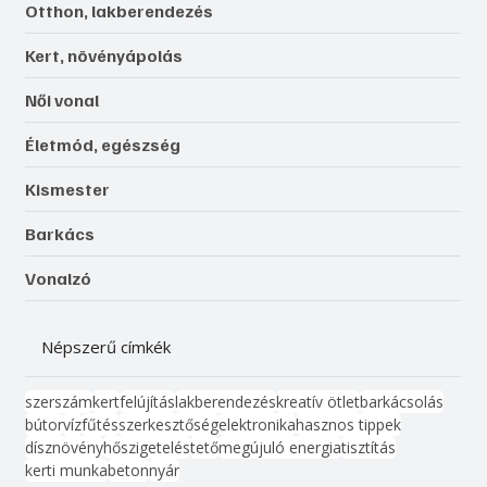
Otthon, lakberendezés
Kert, növényápolás
Női vonal
Életmód, egészség
Kismester
Barkács
Vonalzó
Népszerű címkék
szerszám
kert
felújítás
lakberendezés
kreatív ötlet
barkácsolás
bútor
víz
fűtés
szerkesztőség
elektronika
hasznos tippek
dísznövény
hőszigetelés
tető
megújuló energia
tisztítás
kerti munka
beton
nyár