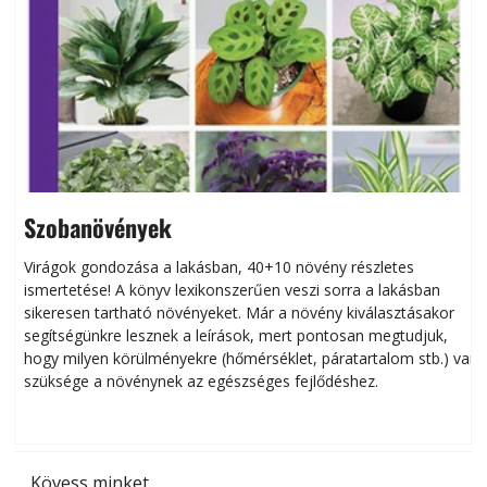
Szobanövények
Virágok gondozása a lakásban, 40+10 növény részletes
ismertetése! A könyv lexikonszerűen veszi sorra a lakásban
s
sikeresen tart­ha­tó növényeket. Már a növény kiválasztásakor
h
segítségünkre lesznek a leírások, mert pontosan megtudjuk,
k
hogy milyen körülményekre (hőmérséklet, páratartalom stb.) van
szüksége a növénynek az egészséges fejlődéshez.
t
Kövess minket