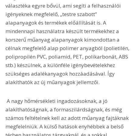
választéka egyre bővül, ami segíti a felhasználói 
igényeknek megfelelő, „testre szabott” 
alapanyagok és termékek előállítását is. A 
mindennapi használatra készült termékekhez a 
korszerű műanyag alapanyagok kimondottan a 
célnak megfelelő alap polimer anyagból (polietilén, 
polipropilén PVC, poliamid, PET, polikarbonát, ABS 
stb.) készülnek, a különféle igénybevételekhez 
szükséges adalékanyagok hozzáadásával. Így 
alakíthatók az új műanyagok jellemzői. 
 A nagy hőmérsékleti ingadozásoknak, a jó 
alakíthatóságnak, a formaszilárdságnak, és még 
számos feltételnek kell az adott műanyag fajtáknak 
megfelelniük. A külső hatások enyhébbek a belső 
térben használatos tárgyaknál, és a sokkal 