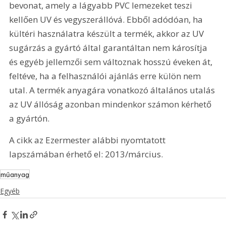
bevonat, amely a lágyabb PVC lemezeket teszi 
kellően UV és vegyszerállóvá. Ebből adódóan, ha 
kültéri használatra készült a termék, akkor az UV 
sugárzás a gyártó által garantáltan nem károsítja 
és egyéb jellemzői sem változnak hosszú éveken át, 
feltéve, ha a felhasználói ajánlás erre külön nem 
utal. A termék anyagára vonatkozó általános utalás 
az UV állóság azonban mindenkor számon kérhető 
a gyártón.
A cikk az Ezermester alábbi nyomtatott 
lapszámában érhető el: 2013/március.
műanyag
Egyéb