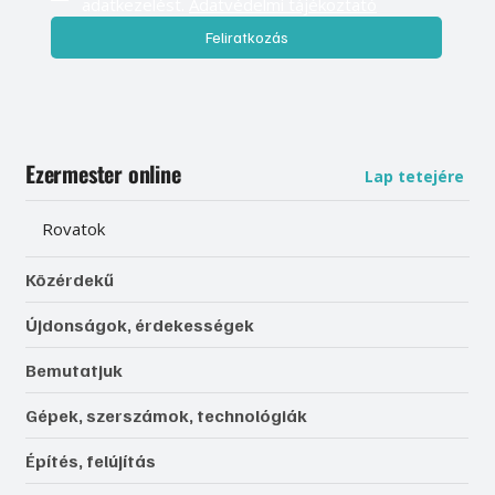
adatkezelést. 
Adatvédelmi tájékoztató
Feliratkozás
Ezermester online
Lap tetejére
Rovatok
Közérdekű
Újdonságok, érdekességek
Bemutatjuk
Gépek, szerszámok, technológiák
Építés, felújítás