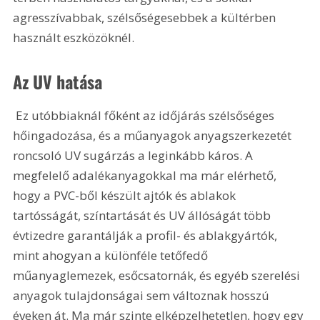
agresszívabbak, szélsőségesebbek a kültérben 
használt eszközöknél. 
Az UV hatása
 Ez utóbbiaknál főként az időjárás szélsőséges 
hőingadozása, és a műanyagok anyagszerkezetét 
roncsoló UV sugárzás a leginkább káros. A 
megfelelő adalékanyagokkal ma már elérhető, 
hogy a PVC-ből készült ajtók és ablakok 
tartósságát, színtartását és UV állóságát több 
évtizedre garantálják a profil- és ablakgyártók, 
mint ahogyan a különféle tetőfedő 
műanyaglemezek, esőcsatornák, és egyéb szerelési 
anyagok tulajdonságai sem változnak hosszú 
éveken át. Ma már szinte elképzelhetetlen, hogy egy 