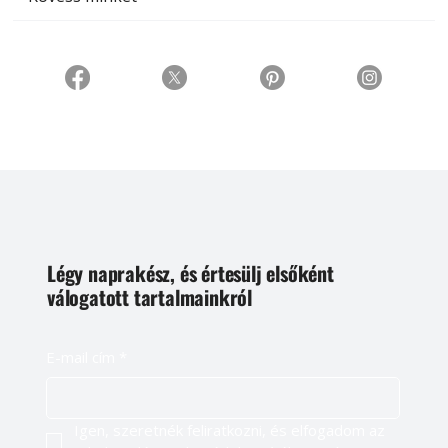
Légy naprakész, és értesülj elsőként
válogatott tartalmainkról
E-mail cím
*
Igen, szeretnék feliratkozni, és elfogadom az 