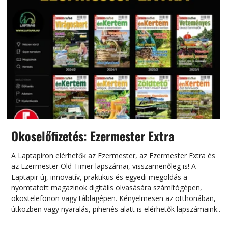
Okoselőfizetés: Ezermester Extra
A Laptapiron elérhetők az Ezermester, az Ezermester Extra és
az Ezermester Old Timer lapszámai, visszamenőleg is! A
Laptapir új, innovatív, praktikus és egyedi megoldás a
L
nyomtatott magazinok digitális olvasására számítógépen,
okostelefonon vagy táblagépen. Kényelmesen az otthonában,
útközben vagy nyaralás, pihenés alatt is elérhetők lapszámaink.
ú
Bárhol, bármikor, akár külföldön élve vagy dolgozva is
B