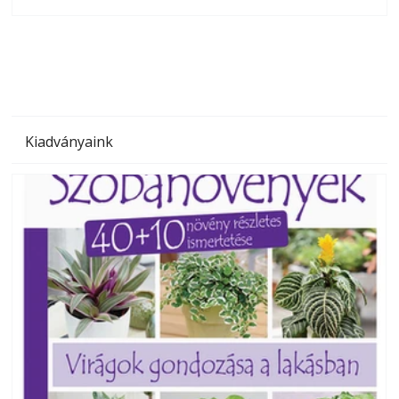
olvashatók az Ezermester lapszámai. A Laptapir kényelmes
megoldás, mert: – t
Kiadványaink