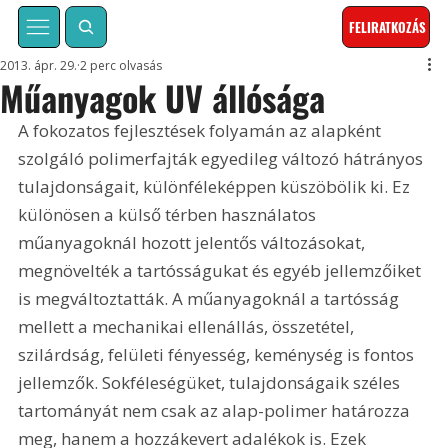
FELIRATKOZÁS
2013. ápr. 29.
2 perc olvasás
Műanyagok UV állósága
A fokozatos fejlesztések folyamán az alapként 
szolgáló polimerfajták egyedileg változó hátrányos 
tulajdonságait, különféleképpen küszöbölik ki. Ez 
különösen a külső térben használatos 
műanyagoknál hozott jelentős változásokat, 
megnövelték a tartósságukat és egyéb jellemzőiket 
is megváltoztatták. A műanyagoknál a tartósság 
mellett a mechanikai ellenállás, összetétel, 
szilárdság, felületi fényesség, keménység is fontos 
jellemzők. Sokféleségüket, tulajdonságaik széles 
tartományát nem csak az alap-polimer határozza 
meg, hanem a hozzákevert adalékok is. Ezek 