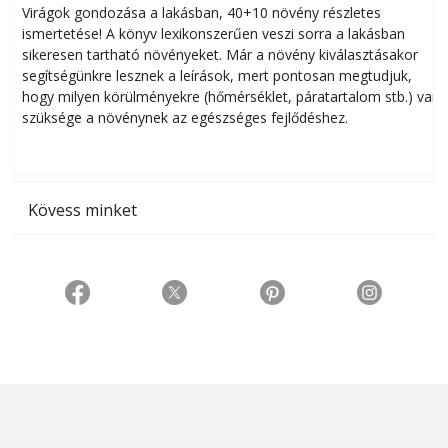
Virágok gondozása a lakásban, 40+10 növény részletes
ismertetése! A könyv lexikonszerűen veszi sorra a lakásban
s
sikeresen tart­ha­tó növényeket. Már a növény kiválasztásakor
h
segítségünkre lesznek a leírások, mert pontosan megtudjuk,
k
hogy milyen körülményekre (hőmérséklet, páratartalom stb.) van
szüksége a növénynek az egészséges fejlődéshez.
t
Kövess minket