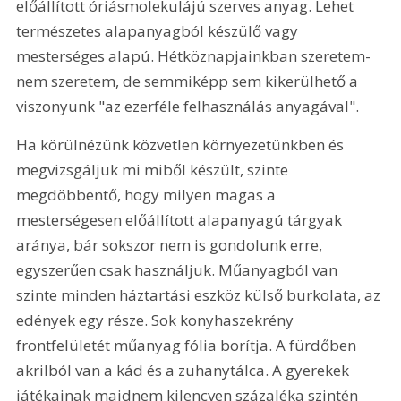
előállított óriásmolekulájú szerves anyag. Lehet 
természetes alapanyagból készülő vagy 
mesterséges alapú. Hétköznapjainkban szeretem-
nem szeretem, de semmiképp sem kikerülhető a 
viszonyunk "az ezerféle felhasználás anyagával".
Ha körülnézünk közvetlen környezetünkben és 
megvizsgáljuk mi miből készült, szinte 
megdöbbentő, hogy milyen magas a 
mesterségesen előállított alapanyagú tárgyak 
aránya, bár sokszor nem is gondolunk erre, 
egyszerűen csak használjuk. Műanyagból van 
szinte minden háztartási eszköz külső burkolata, az 
edények egy része. Sok konyhaszekrény 
frontfelületét műanyag fólia borítja. A fürdőben 
akrilból van a kád és a zuhanytálca. A gyerekek 
játékainak majdnem kilencven százaléka szintén 