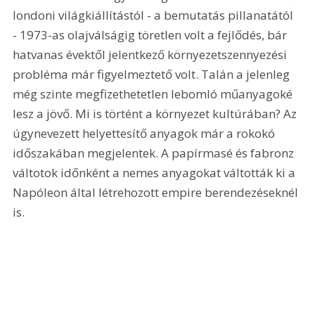
londoni világkiállítástól - a bemutatás pillanatától 
- 1973-as olajválságig töretlen volt a fejlődés, bár 
hatvanas évektől jelentkező környezetszennyezési 
probléma már figyelmeztető volt. Talán a jelenleg 
még szinte megfizethetetlen lebomló műanyagoké 
lesz a jövő. Mi is történt a környezet kultúrában? Az 
úgynevezett helyettesítő anyagok már a rokokó 
időszakában megjelentek. A papírmasé és fabronz 
váltotok időnként a nemes anyagokat váltották ki a 
Napóleon által létrehozott empire berendezéseknél 
is. 