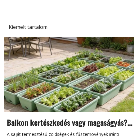
Kiemelt tartalom
Balkon kertészkedés vagy magaságyás?
Helytakarékos kertészkedés
A saját termesztésű zöldségek és fűszernövények iránti