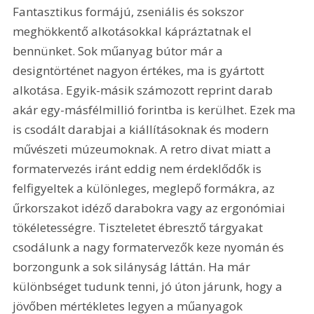
Fantasztikus formájú, zseniális és sokszor 
meghökkentő alkotásokkal kápráztatnak el 
bennünket. Sok műanyag bútor már a 
designtörténet nagyon értékes, ma is gyártott 
alkotása. Egyik-másik számozott reprint darab 
akár egy-másfélmillió forintba is kerülhet. Ezek ma 
is csodált darabjai a kiállításoknak és modern 
művészeti múzeumoknak. A retro divat miatt a 
formatervezés iránt eddig nem érdeklődők is 
felfigyeltek a különleges, meglepő formákra, az 
űrkorszakot idéző darabokra vagy az ergonómiai 
tökéletességre. Tiszteletet ébresztő tárgyakat 
csodálunk a nagy formatervezők keze nyomán és 
borzongunk a sok silányság láttán. Ha már 
különbséget tudunk tenni, jó úton járunk, hogy a 
jövőben mértékletes legyen a műanyagok 