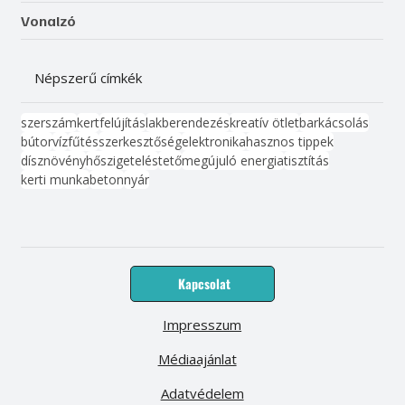
Vonalzó
Népszerű címkék
szerszám
kert
felújítás
lakberendezés
kreatív ötlet
barkácsolás
bútor
víz
fűtés
szerkesztőség
elektronika
hasznos tippek
dísznövény
hőszigetelés
tető
megújuló energia
tisztítás
kerti munka
beton
nyár
Kapcsolat
Impresszum
Médiaajánlat
Adatvédelem