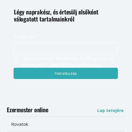
Légy naprakész, és értesülj elsőként
válogatott tartalmainkról
E-mail cím
*
Igen, szeretnék feliratkozni, és elfogadom az 
adatkezelést. 
Adatvédelmi tájékoztató
Feliratkozás
Ezermester online
Lap tetejére
Rovatok