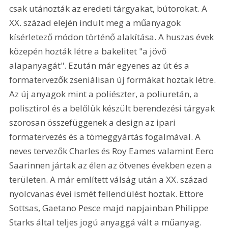
csak utánozták az eredeti tárgyakat, bútorokat. A 
XX. század elején indult meg a műanyagok 
kísérletező módon történő alakítása. A huszas évek 
közepén hozták létre a bakelitet "a jövő 
alapanyagát". Ezután már egyenes az út és a 
formatervezők zseniálisan új formákat hoztak létre. 
Az új anyagok mint a poliészter, a poliuretán, a 
polisztirol és a belőlük készült berendezési tárgyak 
szorosan összefüggenek a design az ipari 
formatervezés és a tömeggyártás fogalmával. A 
neves tervezők Charles és Roy Eames valamint Eero 
Saarinnen jártak az élen az ötvenes években ezen a 
területen. A már említett válság után a XX. század 
nyolcvanas évei ismét fellendülést hoztak. Ettore 
Sottsas, Gaetano Pesce majd napjainban Philippe 
Starks által teljes jogú anyaggá vált a műanyag. 