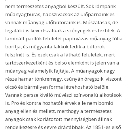
nem természetes anyagból készült. Sok lámpánk 
műanyagburás, habszivacsok az ülőpárnáink és 
vannak műanyag ülőbútoraink is. Műszálasak, de 
legalábbis kevertszálúak a szőnyegek és textilek. A 
laminált padlók felületét papírvázas műanyag fólia 
borítja, és műgyanta lakkok fedik a bútorok 
felszínét is. És ezek csak a látható felületek, mert 
tartószerkezetként és belső elemként is jelen van a 
műanyag valamelyik fajtája. A műanyagok nagy 
része hamar tönkremegy, csúnyán öregszik, viszont 
olcsó és bármilyen forma létrehozható belőle. 
Vannak persze kiváló művészi színvonalú alkotások 
is. Pro és kontra hozhatók érvek a le nem bomló 
anyag ellen és mellett, merthogy a természetes 
anyagok csak korlátozott mennyiségben állnak 
rendelkezésre és egyre drágábbak. Az 1851-es első 