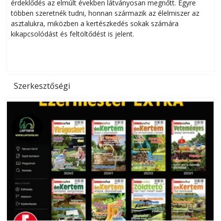
érdeklődés az elmúlt években látványosan megnőtt. Egyre
többen szeretnék tudni, honnan származik az élelmiszer az
l
asztalukra, miközben a kertészkedés sokak számára
kikapcsolódást és feltöltődést is jelent.
é
d
Szerkesztőségi