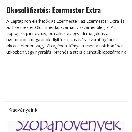
Okoselőfizetés: Ezermester Extra
A Laptapiron elérhetők az Ezermester, az Ezermester Extra és
az Ezermester Old Timer lapszámai, visszamenőleg is! A
Laptapir új, innovatív, praktikus és egyedi megoldás a
L
nyomtatott magazinok digitális olvasására számítógépen,
okostelefonon vagy táblagépen. Kényelmesen az otthonában,
útközben vagy nyaralás, pihenés alatt is elérhetők lapszámaink.
ú
Bárhol, bármikor, akár külföldön élve vagy dolgozva is
B
olvashatók az Ezermester lapszámai. A Laptapir kényelmes
megoldás, mert: – t
Kiadványaink