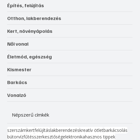
Építés, felújítás
Otthon, lakberendezés
Kert, növényápolás
Női vonal
Életmód, egészség
Kismester
Barkács
Vonalzó
Népszerű címkék
szerszám
kert
felújítás
lakberendezés
kreatív ötlet
barkácsolás
bútor
víz
fűtés
szerkesztőség
elektronika
hasznos tippek