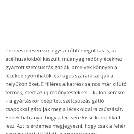
Természetesen van egyszerűbb megoldás is, az 
acélhuzalokból készült, műanyag redőnylécekhez 
gyártott szétcsúszás gátlók, amelyek könnyen a 
lécekbe nyomhatók, és rugós száraik tartják a 
helyükön őket. E filléres alkatrész sajnos már kifutó 
termék, mert az új redőnytesteknél – külön kérésre 
– a gyártáskor beépített szétcsúszás gátló 
csapokkal gátolják meg a lécek oldalra csúszását. 
Ennek hátránya, hogy a léccsere kissé komplikált 
lesz. Azt is érdemes megjegyezni, hogy csak a fehér 