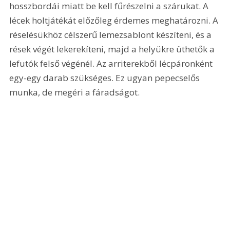
hosszbordái miatt be kell fűrészelni a szárukat. A 
lécek holtjátékát előzőleg érdemes meghatározni. A 
réselésükhöz célszerű lemezsablont készíteni, és a 
rések végét lekerekíteni, majd a helyükre üthetők a 
lefutók felső végénél. Az arriterekből lécpáronként 
egy-egy darab szükséges. Ez ugyan pepecselős 
munka, de megéri a fáradságot.