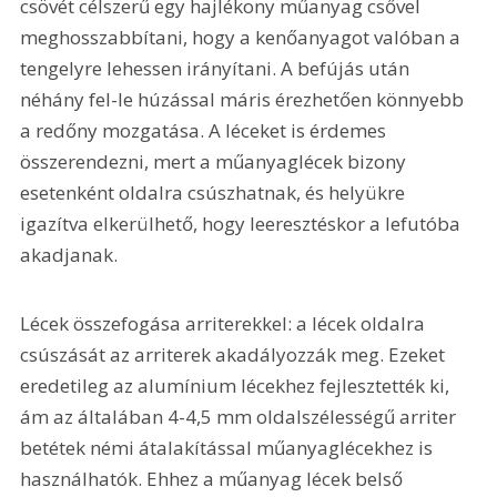
csövét célszerű egy hajlékony műanyag csővel 
meghosszabbítani, hogy a kenőanyagot valóban a 
tengelyre lehessen irányítani. A befújás után 
néhány fel-le húzással máris érezhetően könnyebb 
a redőny mozgatása. A léceket is érdemes 
összerendezni, mert a műanyaglécek bizony 
esetenként oldalra csúszhatnak, és helyükre 
igazítva elkerülhető, hogy leeresztéskor a lefutóba 
akadjanak. 
Lécek összefogása arriterekkel: a lécek oldalra 
csúszását az arriterek akadályozzák meg. Ezeket 
eredetileg az alumínium lécekhez fejlesztették ki, 
ám az általában 4-4,5 mm oldalszélességű arriter 
betétek némi átalakítással műanyaglécekhez is 
használhatók. Ehhez a műanyag lécek belső 