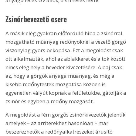
anyagú lécek UV állók, a színesek nem!
Zsinórbevezető csere
A másik elég gyakran előforduló hiba a zsinórral 
mozgatható műanyag redőnyöknél a vezető görgő 
viszonylag gyors bekopása. Ezt a megoldást csak 
ott alkalmazták, ahol az ablakkeret és a tok között 
nincs elég hely a heveder kivezetésére. A baj csak 
az, hogy a görgők anyaga műanyag, és még a 
kisebb redőnytestek mozgatása közben is 
egyenetlen vályút kopnak a felületükbe, gátolják a 
zsinór és egyben a redőny mozgását. 
A megoldást a fém görgős zsinórkivezetők jelentik, 
amelyek – az arriterekhez hasonlóan – már 
beszerezhetők a redőnyalkatrészeket árusító 