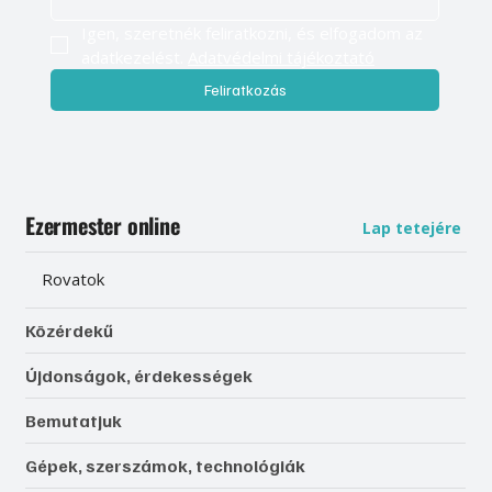
Igen, szeretnék feliratkozni, és elfogadom az 
adatkezelést. 
Adatvédelmi tájékoztató
Feliratkozás
Ezermester online
Lap tetejére
Rovatok
Közérdekű
Újdonságok, érdekességek
Bemutatjuk
Gépek, szerszámok, technológiák