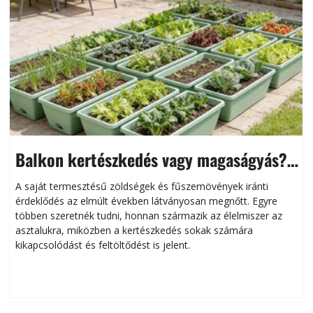
Balkon kertészkedés vagy magaságyás?
Helytakarékos kertészkedés
A saját termesztésű zöldségek és fűszernövények iránti
érdeklődés az elmúlt években látványosan megnőtt. Egyre
többen szeretnék tudni, honnan származik az élelmiszer az
l
asztalukra, miközben a kertészkedés sokak számára
kikapcsolódást és feltöltődést is jelent.
é
d