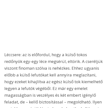
Léccsere: az is előfordul, hogy a külső tokos 
redőnyök egy-egy léce megsérül, eltörik. A cseréljük 
viszont finoman szólva is nehézkes. Ehhez ugyanis 
előbb a külső lefutókat kell annyira meglazítani, 
hogy ezeket kihajlítva az egész külső tok kiemelhető 
legyen a lefutók végéből. Ez már egy emelet 
magasságban is veszélyes és két embert igénylő 
feladat, de – kellő biztosítással – megoldható. Ilyen 