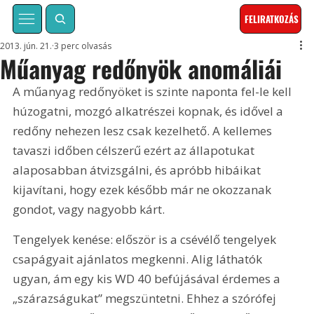
FELIRATKOZÁS
2013. jún. 21.
3 perc olvasás
Műanyag redőnyök anomáliái
A műanyag redőnyöket is szinte naponta fel-le kell 
húzogatni, mozgó alkatrészei kopnak, és idővel a 
redőny nehezen lesz csak kezelhető. A kellemes 
tavaszi időben célszerű ezért az állapotukat 
alaposabban átvizsgálni, és apróbb hibáikat 
kijavítani, hogy ezek később már ne okozzanak 
gondot, vagy nagyobb kárt.
Tengelyek kenése: először is a csévélő tengelyek 
csapágyait ajánlatos megkenni. Alig láthatók 
ugyan, ám egy kis WD 40 befújásával érdemes a 
„szárazságukat” megszüntetni. Ehhez a szórófej 