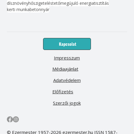
dísznövény
hőszigetelés
tető
megújuló energia
tisztítás
kerti munka
beton
nyár
Kapcsolat
Impresszum
Médiaajánlat
Adatvédelem
Előfizetés
Szerzői jogok
© Ezermester 1957-2026 ezermester.hu ISSN 1587-