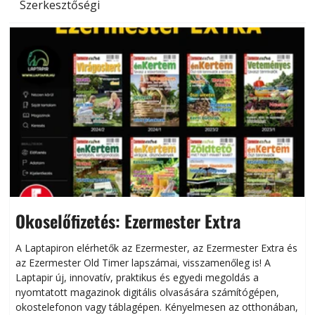
Szerkesztőségi
Okoselőfizetés: Ezermester Extra
A Laptapiron elérhetők az Ezermester, az Ezermester Extra és
az Ezermester Old Timer lapszámai, visszamenőleg is! A
Laptapir új, innovatív, praktikus és egyedi megoldás a
L
nyomtatott magazinok digitális olvasására számítógépen,
okostelefonon vagy táblagépen. Kényelmesen az otthonában,