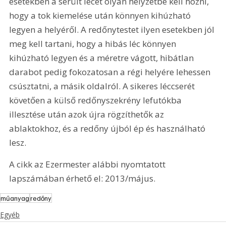
esetekben a sérült lécet olyan helyzetbe kell hozni, 
hogy a tok kiemelése után könnyen kihúzható 
legyen a helyéről. A redőnytestet ilyen esetekben jól 
meg kell tartani, hogy a hibás léc könnyen 
kihúzható legyen és a méretre vágott, hibátlan 
darabot pedig fokozatosan a régi helyére lehessen 
csúsztatni, a másik oldalról. A sikeres léccserét 
követően a külső redőnyszekrény lefutókba 
illesztése után azok újra rögzíthetők az 
ablaktokhoz, és a redőny újból ép és használható 
lesz.
A cikk az Ezermester alábbi nyomtatott 
lapszámában érhető el: 2013/május.
műanyag
redőny
Egyéb