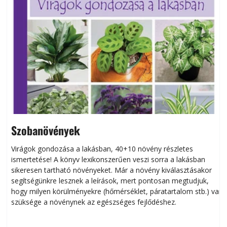
Szobanövények
Virágok gondozása a lakásban, 40+10 növény részletes
ismertetése! A könyv lexikonszerűen veszi sorra a lakásban
s
sikeresen tart­ha­tó növényeket. Már a növény kiválasztásakor
h
segítségünkre lesznek a leírások, mert pontosan megtudjuk,
k
hogy milyen körülményekre (hőmérséklet, páratartalom stb.) van
szüksége a növénynek az egészséges fejlődéshez.
t