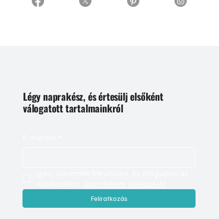
Légy naprakész, és értesülj elsőként
válogatott tartalmainkról
E-mail cím
*
Igen, szeretnék feliratkozni, és elfogadom az 
adatkezelést. 
Adatvédelmi tájékoztató
Feliratkozás