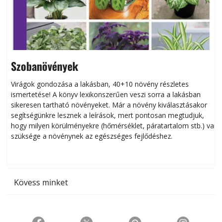
Szobanövények
Virágok gondozása a lakásban, 40+10 növény részletes
ismertetése! A könyv lexikonszerűen veszi sorra a lakásban
s
sikeresen tart­ha­tó növényeket. Már a növény kiválasztásakor
h
segítségünkre lesznek a leírások, mert pontosan megtudjuk,
k
hogy milyen körülményekre (hőmérséklet, páratartalom stb.) van
szüksége a növénynek az egészséges fejlődéshez.
t
Kövess minket