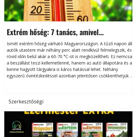
Extrém hőség: 7 tanács, amivel
megóvhatjuk autónkat a nyári károktól
Ismét extrém hőség várható Magyarországon. A tűző napon álló
autók utastere már néhány perc alatt rendkívül felmelegszik, és
rövid időn belül akár a 60-70 °C-ot is megközelítheti. Ez nemcsak
n
a beszállást teszi kellemetlenné, hanem az autó állapotára és a
benne hagyott tárgyakra is káros hatással lehet. Néhány
egyszerű óvintézkedéssel azonban jelentősen csökkenthetjük a
hőség káros hatásait.
l
Szerkesztőségi