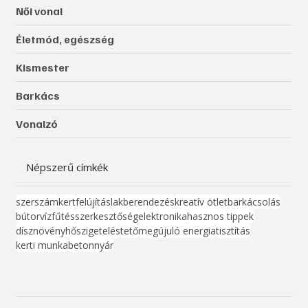
Női vonal
Életmód, egészség
Kismester
Barkács
Vonalzó
Népszerű címkék
szerszám
kert
felújítás
lakberendezés
kreatív ötlet
barkácsolás
bútor
víz
fűtés
szerkesztőség
elektronika
hasznos tippek
dísznövény
hőszigetelés
tető
megújuló energia
tisztítás
kerti munka
beton
nyár