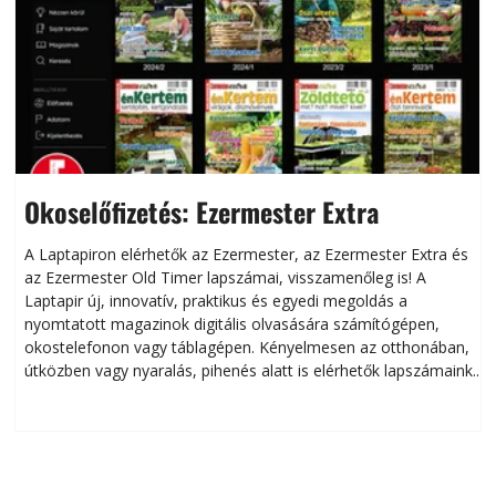
Okoselőfizetés: Ezermester Extra
A Laptapiron elérhetők az Ezermester, az Ezermester Extra és
az Ezermester Old Timer lapszámai, visszamenőleg is! A
Laptapir új, innovatív, praktikus és egyedi megoldás a
L
nyomtatott magazinok digitális olvasására számítógépen,
okostelefonon vagy táblagépen. Kényelmesen az otthonában,
útközben vagy nyaralás, pihenés alatt is elérhetők lapszámaink.
ú
Bárhol, bármikor, akár külföldön élve vagy dolgozva is
B
olvashatók az Ezermester lapszámai. A Laptapir kényelmes
megoldás, mert: – t