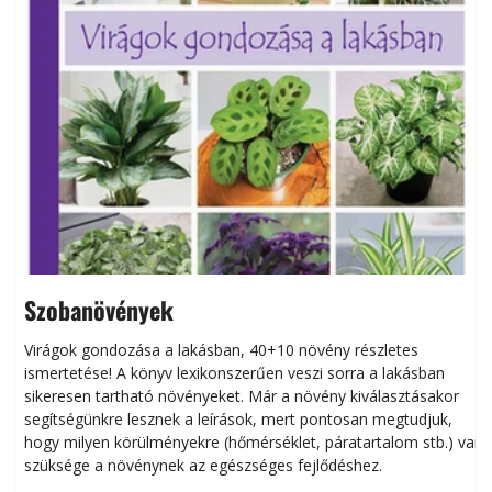
Szobanövények
Virágok gondozása a lakásban, 40+10 növény részletes
ismertetése! A könyv lexikonszerűen veszi sorra a lakásban
s
sikeresen tart­ha­tó növényeket. Már a növény kiválasztásakor
h
segítségünkre lesznek a leírások, mert pontosan megtudjuk,
k
hogy milyen körülményekre (hőmérséklet, páratartalom stb.) van
szüksége a növénynek az egészséges fejlődéshez.