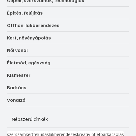
Gépek, szerszámok, technológiák
Építés, felújítás
Otthon, lakberendezés
Kert, növényápolás
Női vonal
Életmód, egészség
Kismester
Barkács
Vonalzó
Népszerű címkék
szerszám
kert
felújítás
lakberendezés
kreatív ötlet
barkácsolás