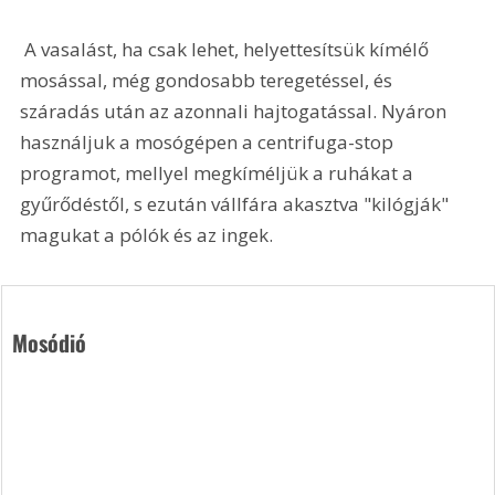
 A vasalást, ha csak lehet, helyettesítsük kímélő 
mosással, még gondosabb teregetéssel, és 
száradás után az azonnali hajtogatással. Nyáron 
használjuk a mosógépen a centrifuga-stop 
programot, mellyel megkíméljük a ruhákat a 
gyűrődéstől, s ezután vállfára akasztva "kilógják" 
magukat a pólók és az ingek.
Mosódió