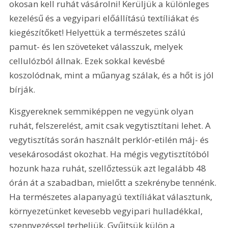
okosan kell ruhát vásárolni! Kerüljük a különleges 
kezelésű és a vegyipari előállítású textíliákat és 
kiegészítőket! Helyettük a természetes szálú 
pamut- és len szöveteket válasszuk, melyek 
cellulózból állnak. Ezek sokkal kevésbé 
koszolódnak, mint a műanyag szálak, és a hőt is jól 
bírják.
Kisgyereknek semmiképpen ne vegyünk olyan 
ruhát, felszerelést, amit csak vegytisztítani lehet. A 
vegytisztítás során használt perklór-etilén máj- és 
vesekárosodást okozhat. Ha mégis vegytisztítóból 
hozunk haza ruhát, szellőztessük azt legalább 48 
órán át a szabadban, mielőtt a szekrénybe tennénk. 
Ha természetes alapanyagú textíliákat választunk, 
környezetünket kevesebb vegyipari hulladékkal, 
szennyezéssel terheljük. Gyűjtsük külön a 