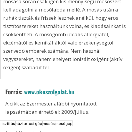
mosása során csak igen kis mennyiségű mosószert 
kell adagolni a mosólabda mellé. A mosás után a 
ruhák tiszták és frissek lesznek anélkül, hogy erős 
tisztítószereket használtunk volna, és kiadásainkat is 
csökkentheti. A mosógömb ideális allergiától, 
ekcémától és kemikáliáktól való érzékenységtől 
szenvedő emberek számára. Nem használ 
vegyszereket, hanem ehelyett ionizált oxigént (aktív 
oxigén) szabadít fel.
Forrás: 
www.okoszolgalat.hu
A cikk az Ezermester alábbi nyomtatott 
lapszámában érhető el: 2009/július.
tisztítás
háztartási gép
mosás
mosógép