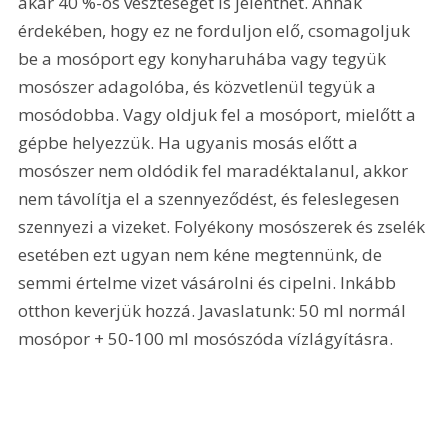
akár 40 %-os veszteséget is jelenthet. Annak 
érdekében, hogy ez ne forduljon elő, csomagoljuk 
be a mosóport egy konyharuhába vagy tegyük 
mosószer adagolóba, és közvetlenül tegyük a 
mosódobba. Vagy oldjuk fel a mosóport, mielőtt a 
gépbe helyezzük. Ha ugyanis mosás előtt a 
mosószer nem oldódik fel maradéktalanul, akkor 
nem távolítja el a szennyeződést, és feleslegesen 
szennyezi a vizeket. Folyékony mosószerek és zselék 
esetében ezt ugyan nem kéne megtennünk, de 
semmi értelme vizet vásárolni és cipelni. Inkább 
otthon keverjük hozzá. Javaslatunk: 50 ml normál 
mosópor + 50-100 ml mosószóda vízlágyításra.