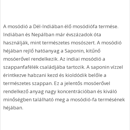
A mosódió a Dél-Indiában élő mosódiófa termése. 
Indiában és Nepálban már évszázadok óta 
használják, mint természetes mosószert. A mosódió 
héjában rejlő hatóanyag a Saponin, kitűnő 
mosóerővel rendelkezik. Az indiai mosódió a 
szappanfafélék családjába tartozik. A saponin vízzel 
érintkezve habzani kezd és kioldódik belőle a 
természetes szappan. Ez a jelentős mosóerővel 
rendelkező anyag nagy koncentrációban és kiváló 
minőségben található meg a mosódió-fa termésének 
héjában. 