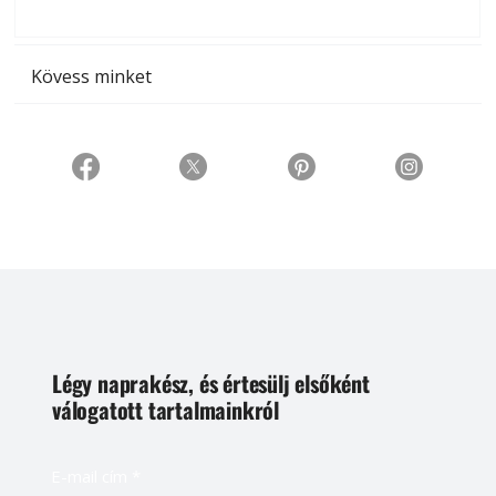
t
Kövess minket
Légy naprakész, és értesülj elsőként
válogatott tartalmainkról
E-mail cím
*