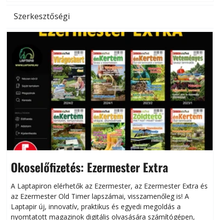
Szerkesztőségi
Okoselőfizetés: Ezermester Extra
A Laptapiron elérhetők az Ezermester, az Ezermester Extra és
az Ezermester Old Timer lapszámai, visszamenőleg is! A
Laptapir új, innovatív, praktikus és egyedi megoldás a
L
nyomtatott magazinok digitális olvasására számítógépen,