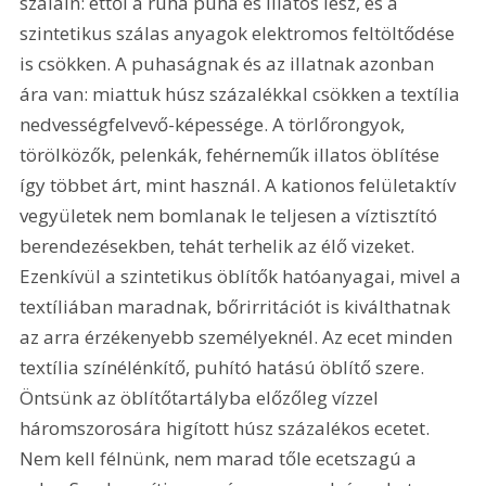
szálain: ettől a ruha puha és illatos lesz, és a 
szintetikus szálas anyagok elektromos feltöltődése 
is csökken. A puhaságnak és az illatnak azonban 
ára van: miattuk húsz százalékkal csökken a textília 
nedvességfelvevő-képessége. A törlőrongyok, 
törölközők, pelenkák, fehérneműk illatos öblítése 
így többet árt, mint használ. A kationos felületaktív 
vegyületek nem bomlanak le teljesen a víztisztító 
berendezésekben, tehát terhelik az élő vizeket. 
Ezenkívül a szintetikus öblítők hatóanyagai, mivel a 
textíliában maradnak, bőrirritációt is kiválthatnak 
az arra érzékenyebb személyeknél. Az ecet minden 
textília színélénkítő, puhító hatású öblítő szere. 
Öntsünk az öblítőtartályba előzőleg vízzel 
háromszorosára higított húsz százalékos ecetet. 
Nem kell félnünk, nem marad tőle ecetszagú a 