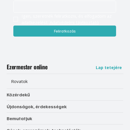
Igen, szeretnék feliratkozni, és elfogadom az 
adatkezelést. 
Adatvédelmi tájékoztató
Feliratkozás
Ezermester online
Lap tetejére
Rovatok
Közérdekű
Újdonságok, érdekességek
Bemutatjuk