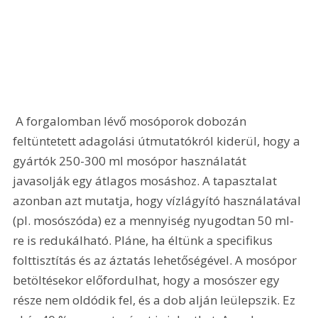
 A forgalomban lévő mosóporok dobozán 
feltüntetett adagolási útmutatókról kiderül, hogy a 
gyártók 250-300 ml mosópor használatát 
javasolják egy átlagos mosáshoz. A tapasztalat 
azonban azt mutatja, hogy vízlágyító használatával 
(pl. mosószóda) ez a mennyiség nyugodtan 50 ml-
re is redukálható. Pláne, ha éltünk a specifikus 
folttisztítás és az áztatás lehetőségével. A mosópor 
betöltésekor előfordulhat, hogy a mosószer egy 
része nem oldódik fel, és a dob alján leülepszik. Ez 