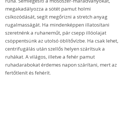
ruha. Semlegesíti a mosószer-maradványokat, 
megakadályozza a sötét pamut holmi 
csíkozódását, segít megőrizni a stretch anyag 
rugalmasságát. Ha mindenképpen illatosítani 
szeretnénk a ruhaneműt, pár csepp illóolajat 
csöppentsünk az utolsó öblítővízbe. Ha csak lehet, 
centrifugálás után szellős helyen szárítsuk a 
ruhákat. A világos, illetve a fehér pamut 
ruhadarabokat érdemes napon szárítani, mert az 
fertőtlenít és fehérít.