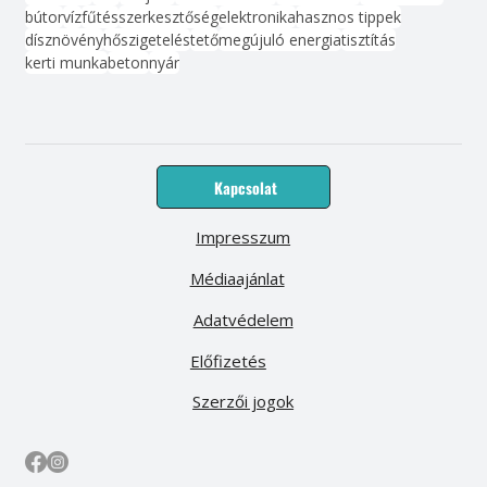
bútor
víz
fűtés
szerkesztőség
elektronika
hasznos tippek
dísznövény
hőszigetelés
tető
megújuló energia
tisztítás
kerti munka
beton
nyár
Kapcsolat
Impresszum
Médiaajánlat
Adatvédelem
Előfizetés
Szerzői jogok