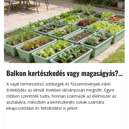
Balkon kertészkedés vagy magaságyás?
Helytakarékos kertészkedés
A saját termesztésű zöldségek és fűszernövények iránti
érdeklődés az elmúlt években látványosan megnőtt. Egyre
többen szeretnék tudni, honnan származik az élelmiszer az
l
asztalukra, miközben a kertészkedés sokak számára
kikapcsolódást és feltöltődést is jelent.
é
d