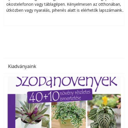
okostelefonon vagy táblagépen. Kényelmesen az otthonában,
útközben vagy nyaralás, pihenés alatt is elérhetők lapszámaink.
ú
Bárhol, bármikor, akár külföldön élve vagy dolgozva is
B
olvashatók az Ezermester lapszámai. A Laptapir kényelmes
megoldás, mert: – t
Kiadványaink