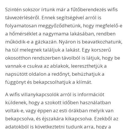
Szintén sokszor írtunk már a fűtőberendezés wifis 
távvezérléséről. Ennek segítségével arról is 
folyamatosan meggyőződhetünk, hogy megfelelő-e 
a hőmérséklet a nagymama lakásában, rendben 
működik-e a gázkazán. Nyáron is beavatkozhatunk, 
ha túl melegnek találjuk a lakást. Egy korszerű 
okosotthon rendszerben távolból is látjuk, hogy be 
vannak-e csukva az ablakok, leereszthetjük a 
napsütött oldalon a redőnyt, behúzhatjuk a 
függönyt és bekapcsolhatjuk a klímát.
A wifis villanykapcsolók arról is információt 
küldenek, hogy a szokott időben használatban 
voltak-e, vagy éppen az esti órákban melyik van 
bekapcsolva, és éjszakára kikapcsolva. Ezekből az 
adatokból is következtetni tudunk arra, hogy a 