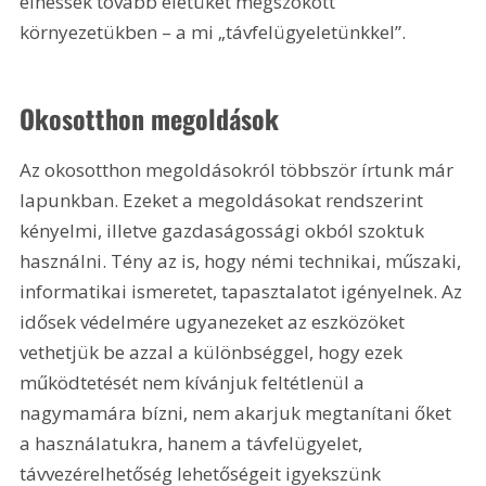
élhessék tovább életüket megszokott 
környezetükben – a mi „távfelügyeletünkkel”.
Okosotthon megoldások
Az okosotthon megoldásokról többször írtunk már 
lapunkban. Ezeket a megoldásokat rendszerint 
kényelmi, illetve gazdaságossági okból szoktuk 
használni. Tény az is, hogy némi technikai, műszaki, 
informatikai ismeretet, tapasztalatot igényelnek. Az 
idősek védelmére ugyanezeket az eszközöket 
vethetjük be azzal a különbséggel, hogy ezek 
működtetését nem kívánjuk feltétlenül a 
nagymamára bízni, nem akarjuk megtanítani őket 
a használatukra, hanem a távfelügyelet, 
távvezérelhetőség lehetőségeit igyekszünk 