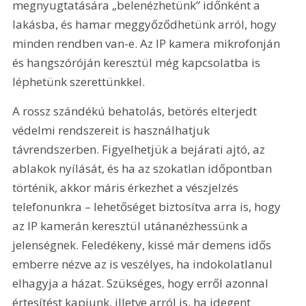
megnyugtatására „belenézhetünk” időnként a 
lakásba, és hamar meggyőződhetünk arról, hogy 
minden rendben van-e. Az IP kamera mikrofonján 
és hangszóróján keresztül még kapcsolatba is 
léphetünk szerettünkkel.
A rossz szándékú behatolás, betörés elterjedt 
védelmi rendszereit is használhatjuk 
távrendszerben. Figyelhetjük a bejárati ajtó, az 
ablakok nyílását, és ha az szokatlan időpontban 
történik, akkor máris érkezhet a vészjelzés 
telefonunkra – lehetőséget biztosítva arra is, hogy 
az IP kamerán keresztül utánanézhessünk a 
jelenségnek. Feledékeny, kissé már demens idős 
emberre nézve az is veszélyes, ha indokolatlanul 
elhagyja a házat. Szükséges, hogy erről azonnal 
értesítést kapjunk, illetve arról is, ha idegent 