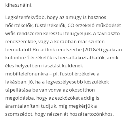
kihasználni.
Legkézenfekvőbb, hogy az amúgy is hasznos 
hőérzékelők, füstérzékelők, CO érzékelő működését 
wifis rendszeren keresztül felügyeljük. A távriasztó 
rendszerekbe, vagy a korábban már szintén 
bemutatott Broadlink rendszerbe (2018/3) gyakran 
különböző érzékelők is becsatlakoztathatók, amik 
éles helyzetben riasztást küldenek 
mobiltelefonunkra – pl. füstöt érzékelve a 
lakásban. Jó, ha a legveszélyesebb készülékek 
tápellátása be van vonva az okosotthon 
megoldásba, hogy az eszközöket addig is 
áramtalanítani tudjuk, míg megkérjük a 
szomszédot, hogy nézzen át hozzátartozónkhoz.