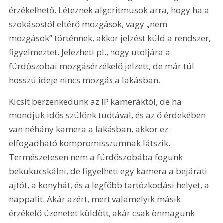
érzékelhető. Léteznek algoritmusok arra, hogy ha a 
szokásostól eltérő mozgások, vagy „nem 
mozgások” történnek, akkor jelzést küld a rendszer, 
figyelmeztet. Jelezheti pl., hogy utoljára a 
fürdőszobai mozgásérzékelő jelzett, de már túl 
hosszú ideje nincs mozgás a lakásban.
Kicsit berzenkedünk az IP kameráktól, de ha 
mondjuk idős szülőnk tudtával, és az ő érdekében 
van néhány kamera a lakásban, akkor ez 
elfogadható kompromisszumnak látszik. 
Természetesen nem a fürdőszobába fogunk 
bekukucskálni, de figyelheti egy kamera a bejárati 
ajtót, a konyhát, és a legfőbb tartózkodási helyet, a 
nappalit. Akár azért, mert valamelyik másik 
érzékelő üzenetet küldött, akár csak önmagunk 