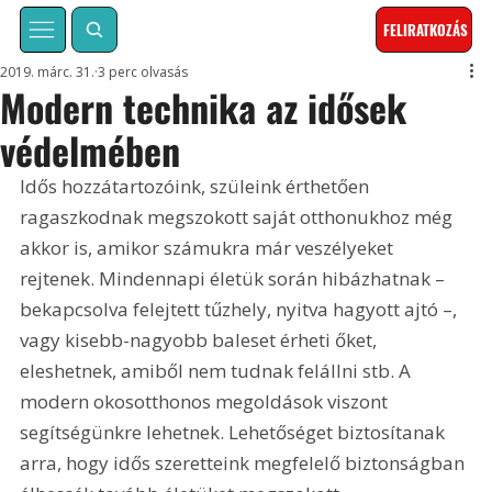
FELIRATKOZÁS
2019. márc. 31.
3 perc olvasás
Modern technika az idősek
védelmében
Idős hozzátartozóink, szüleink érthetően 
ragaszkodnak megszokott saját otthonukhoz még 
akkor is, amikor számukra már veszélyeket 
rejtenek. Mindennapi életük során hibázhatnak – 
bekapcsolva felejtett tűzhely, nyitva hagyott ajtó –, 
vagy kisebb-nagyobb baleset érheti őket, 
eleshetnek, amiből nem tudnak felállni stb. A 
modern okosotthonos megoldások viszont 
segítségünkre lehetnek. Lehetőséget biztosítanak 
arra, hogy idős szeretteink megfelelő biztonságban 