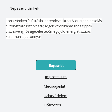
Népszerű címkék
szerszám
kert
felújítás
lakberendezés
kreatív ötlet
barkácsolás
bútor
víz
fűtés
szerkesztőség
elektronika
hasznos tippek
dísznövény
hőszigetelés
tető
megújuló energia
tisztítás
kerti munka
beton
nyár
Kapcsolat
Impresszum
Médiaajánlat
Adatvédelem
Előfizetés