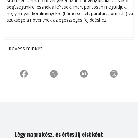
sikeresen tart­ha­tó növényeket. Már a növény kiválasztásakor
h
segítségünkre lesznek a leírások, mert pontosan megtudjuk,
k
hogy milyen körülményekre (hőmérséklet, páratartalom stb.) van
szüksége a növénynek az egészséges fejlődéshez.
t
Kövess minket
Légy naprakész, és értesülj elsőként