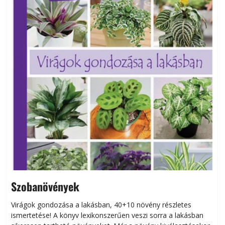
Szobanövények
Virágok gondozása a lakásban, 40+10 növény részletes
ismertetése! A könyv lexikonszerűen veszi sorra a lakásban
s