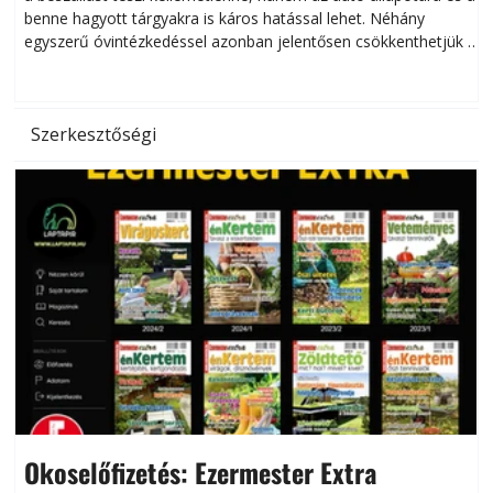
benne hagyott tárgyakra is káros hatással lehet. Néhány
egyszerű óvintézkedéssel azonban jelentősen csökkenthetjük a
hőség káros hatásait.
l
Szerkesztőségi
Okoselőfizetés: Ezermester Extra