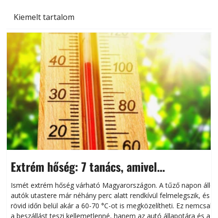
Kiemelt tartalom
Extrém hőség: 7 tanács, amivel
megóvhatjuk autónkat a nyári károktól
Ismét extrém hőség várható Magyarországon. A tűző napon álló
autók utastere már néhány perc alatt rendkívül felmelegszik, és
rövid időn belül akár a 60-70 °C-ot is megközelítheti. Ez nemcsak
n
a beszállást teszi kellemetlenné, hanem az autó állapotára és a