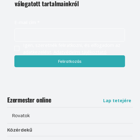
válogatott tartalmainkról
E-mail cím
*
Igen, szeretnék feliratkozni, és elfogadom az 
adatkezelést. 
Adatvédelmi tájékoztató
Feliratkozás
Ezermester online
Lap tetejére
Rovatok
Közérdekű