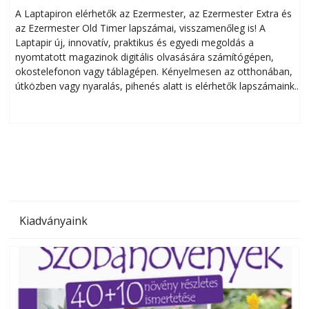
A Laptapiron elérhetők az Ezermester, az Ezermester Extra és
az Ezermester Old Timer lapszámai, visszamenőleg is! A
Laptapir új, innovatív, praktikus és egyedi megoldás a
L
nyomtatott magazinok digitális olvasására számítógépen,
okostelefonon vagy táblagépen. Kényelmesen az otthonában,
útközben vagy nyaralás, pihenés alatt is elérhetők lapszámaink.
ú
Bárhol, bármikor, akár külföldön élve vagy dolgozva is
B
olvashatók az Ezermester lapszámai. A Laptapir kényelmes
megoldás, mert: – t
Kiadványaink