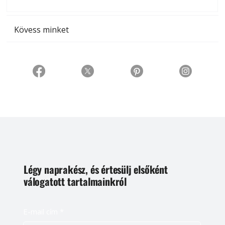
t
Kövess minket
Légy naprakész, és értesülj elsőként
válogatott tartalmainkról
E-mail cím
*