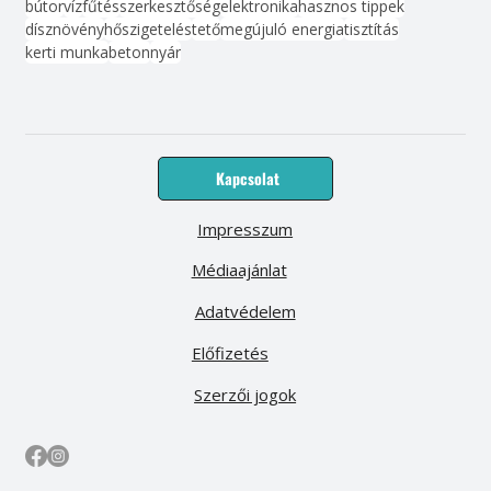
bútor
víz
fűtés
szerkesztőség
elektronika
hasznos tippek
dísznövény
hőszigetelés
tető
megújuló energia
tisztítás
kerti munka
beton
nyár
Kapcsolat
Impresszum
Médiaajánlat
Adatvédelem
Előfizetés
Szerzői jogok