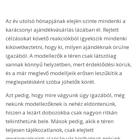
Az év utolsó hónapjának elején szinte mindenki a 
karácsonyi ajándékvásárlás lázában él. Rejtett 
célzásokat követő reakciókból igyekszik mindenki 
kikövetkeztetni, hogy ki, milyen ajándéknak örülne 
igazából. A modellezők e téren csak látszólag 
vannak könnyű helyzetben, mert érdeklődési körük, 
és a már meglevő modelljeik erősen leszűkítik a 
meglepetésként szóba jöhetők körét. 
Azt pedig, hogy mire vágyunk úgy igazából, még 
nekünk modellezőknek is nehéz eldöntenünk, 
hiszen a lezárt dobozokba csak nagyon ritkán 
tekinthetünk bele. Mások pedig, akik e téren 
teljesen tájékozatlanok, csak elejtett 
megjegyzéseink alapján vásárolhatnak nekünk 