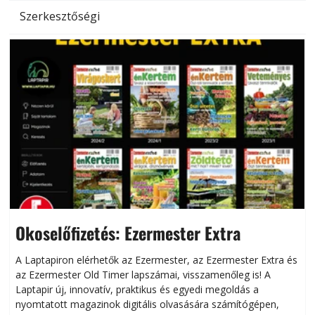
Szerkesztőségi
Okoselőfizetés: Ezermester Extra
A Laptapiron elérhetők az Ezermester, az Ezermester Extra és
az Ezermester Old Timer lapszámai, visszamenőleg is! A
Laptapir új, innovatív, praktikus és egyedi megoldás a
L
nyomtatott magazinok digitális olvasására számítógépen,