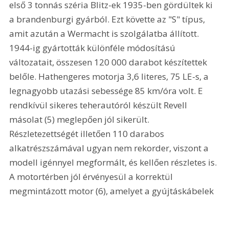
első 3 tonnás széria Blitz-ek 1935-ben gördültek ki 
a brandenburgi gyárból. Ezt követte az "S" típus, 
amit azután a Wermacht is szolgálatba állított. 
1944-ig gyártották különféle módosítású 
változatait, összesen 120 000 darabot készítettek 
belőle. Hathengeres motorja 3,6 literes, 75 LE-s, a 
legnagyobb utazási sebessége 85 km/óra volt. E 
rendkívül sikeres teherautóról készült Revell 
másolat (5) meglepően jól sikerült. 
Részletezettségét illetően 110 darabos 
alkatrészszámával ugyan nem rekorder, viszont a 
modell igénnyel megformált, és kellően részletes is. 
A motortérben jól érvényesül a korrektül 
megmintázott motor (6), amelyet a gyújtáskábelek 