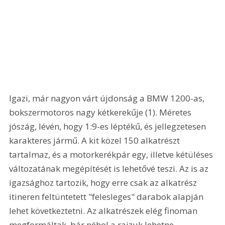
Igazi, már nagyon várt újdonság a BMW 1200-as, 
bokszermotoros nagy kétkerekűje (1). Méretes 
jószág, lévén, hogy 1:9-es léptékű, és jellegzetesen 
karakteres jármű. A kit közel 150 alkatrészt 
tartalmaz, és a motorkerékpár egy, illetve kétüléses 
változatának megépítését is lehetővé teszi. Az is az 
igazsághoz tartozik, hogy erre csak az alkatrész 
itineren feltüntetett "felesleges" darabok alapján 
lehet következtetni. Az alkatrészek elég finoman 
megformáltak, bár néhol a rajzuk lehetne 