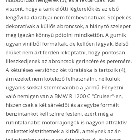
viszont, hogy a tank előtti légterelők és az első 
lengővilla darabjai nem fémbevonatúak. Szépek és 
dekoratívak a küllős abroncsok, a hiányzó szelepet 
meg igazán könnyű pótolni mindkettőn. A gumik 
ugyan vinilből formáltak, de kellően lágyak. Belső 
élüket nem árt ferdén lekoptatni, hogy pontosan 
illeszkedjenek az abroncsok gerincére és peremére. 
A kétüléses verzióhoz két túratáska is tartozik (4), 
ám ezeket nem kötelező felhasználni, nélkülük 
ugyanis sokkal szemrevalóbb a jármű. Fényezni 
való nemigen van a BMW R 1200 C "Cruiser"-en, 
hiszen csak a két sárvédőt és az egybe formált 
benzintankot kell színre festeni, ezért még a 
rutintalanabb motorrajongók is nagyon attraktív 
makettet készíthetnek a kitből, amelynek az ár-
teljesítmény aránya egyértelműen jó, és becses 