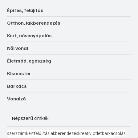
Építés, felújítás
Otthon, lakberendezés
Kert, növényápolás
Női vonal
Életmód, egészség
Kismester
Barkács
Vonalzó
Népszerű címkék
szerszám
kert
felújítás
lakberendezés
kreatív ötlet
barkácsolás