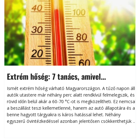
Extrém hőség: 7 tanács, amivel
megóvhatjuk autónkat a nyári károktól
Ismét extrém hőség várható Magyarországon. A tűző napon álló
autók utastere már néhány perc alatt rendkívül felmelegszik, és
rövid időn belül akár a 60-70 °C-ot is megközelítheti. Ez nemcsak
n
a beszállást teszi kellemetlenné, hanem az autó állapotára és a
benne hagyott tárgyakra is káros hatással lehet. Néhány
egyszerű óvintézkedéssel azonban jelentősen csökkenthetjük a
hőség káros hatásait.
l