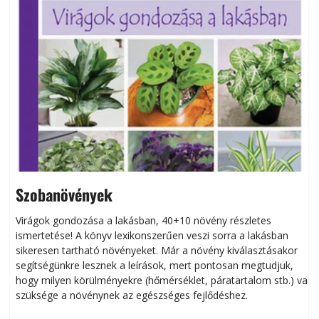
Szobanövények
Virágok gondozása a lakásban, 40+10 növény részletes
ismertetése! A könyv lexikonszerűen veszi sorra a lakásban
s
sikeresen tart­ha­tó növényeket. Már a növény kiválasztásakor
h
segítségünkre lesznek a leírások, mert pontosan megtudjuk,
k
hogy milyen körülményekre (hőmérséklet, páratartalom stb.) van
szüksége a növénynek az egészséges fejlődéshez.