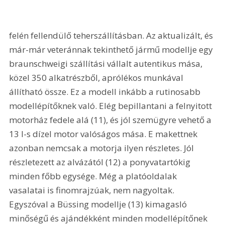
felén fellendülő teherszállításban. Az aktualizált, és 
már-már veteránnak tekinthető jármű modellje egy 
braunschweigi szállítási vállalt autentikus mása, 
közel 350 alkatrészből, aprólékos munkával 
állítható össze. Ez a modell inkább a rutinosabb 
modellépítőknek való. Elég bepillantani a felnyitott 
motorház fedele alá (11), és jól szemügyre vehető a 
13 l-s dízel motor valóságos mása. E makettnek 
azonban nemcsak a motorja ilyen részletes. Jól 
részletezett az alvázától (12) a ponyvatartókig 
minden főbb egysége. Még a platóoldalak 
vasalatai is finomrajzúak, nem nagyoltak. 
Egyszóval a Büssing modellje (13) kimagasló 
minőségű és ajándékként minden modellépítőnek 