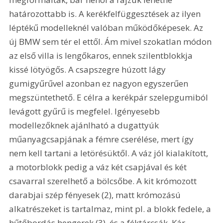
határozottabb is. A kerékfelfüggesztések az ilyen 
léptékű modelleknél valóban működőképesek. Az 
új BMW sem tér el ettől. Ám mivel szokatlan módon 
az első villa is lengőkaros, ennek szilentblokkja 
kissé lötyögős. A csapszegre húzott lágy 
gumigyűrűvel azonban ez nagyon egyszerűen 
megszüntethető. E célra a kerékpár szelepgumiból 
levágott gyűrű is megfelel. Igényesebb 
modellezőknek ajánlható a dugattyúk 
műanyagcsapjának a fémre cserélése, mert így 
nem kell tartani a letörésüktől. A váz jól kialakított, 
a motorblokk pedig a váz két csapjával és két 
csavarral szerelhető a bölcsőbe. A kit krómozott 
darabjai szép fényesek (2), matt krómozású 
alkatrészeket is tartalmaz, mint pl. a blokk fedele, a 
hűtőbordás hengerek (3), és a féktárcsák. Kár 