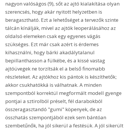
nagyon valóságos (9), sőt az ajtó kialakítása olyan 
szerencsés, hogy akár nyitott helyzetben is 
beragasztható. Ezt a lehetőséget a tervezők szinte 
tálcán kínálják, mivel az ajtók leoperálásához az 
oldalsó elemeken csak egy egyenes vágás 
szükséges. Ezt már csak azért is érdemes 
kihasználni, hogy bárki akadálytalanul 
bepillanthasson a fülkébe, és a kissé vastag 
ajtóüvegek ne torzítsák el a belső finomabb 
részleteket. Az ajtókhoz kis pántok is készíthetők; 
akkor csukhatókká is válhatnak. A minden 
szempontból korrektül megformált modell gyenge 
pontjai a sztirolból préselt, fél darabokból 
összeragasztandó "gumi" köpenyek, de az 
összhatás szempontjából ezek sem bántóan 
szembetűnők, ha jól sikerül a festésük. A jól sikerült 