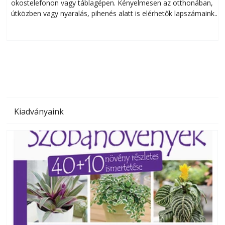
okostelefonon vagy táblagépen. Kényelmesen az otthonában,
útközben vagy nyaralás, pihenés alatt is elérhetők lapszámaink.
ú
Bárhol, bármikor, akár külföldön élve vagy dolgozva is
B
olvashatók az Ezermester lapszámai. A Laptapir kényelmes
megoldás, mert: – t
Kiadványaink