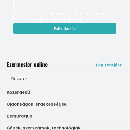
Igen, szeretnék feliratkozni, és elfogadom az 
adatkezelést. 
Adatvédelmi tájékoztató
Feliratkozás
Ezermester online
Lap tetejére
Rovatok
Közérdekű
Újdonságok, érdekességek
Bemutatjuk
Gépek, szerszámok, technológiák