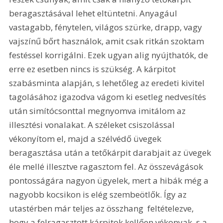
beragasztásával lehet eltüntetni. Anyagául 
vastagabb, fénytelen, világos szürke, drapp, vagy 
vajszínű bőrt használok, amit csak ritkán szoktam 
festéssel korrigálni. Ezek ugyan alig nyújthatók, de 
erre ez esetben nincs is szükség. A kárpitot 
szabásminta alapján, s lehetőleg az eredeti kivitel 
tagolásához igazodva vágom ki esetleg nedvesítés 
után simítócsonttal megnyomva imitálom az 
illesztési vonalakat. A széleket csiszolással 
vékonyítom el, majd a szélvédő üvegek 
beragasztása után a tetőkárpit darabjait az üvegek 
éle mellé illesztve ragasztom fel. Az összevágások 
pontosságára nagyon ügyelek, mert a hibák még a 
nagyobb kocsikon is elég szembeötlők. Így az 
utastérben már teljes az összhang  feltételezve, 
hogy a felragasztott kárpitok kellően vékonyak  s a 