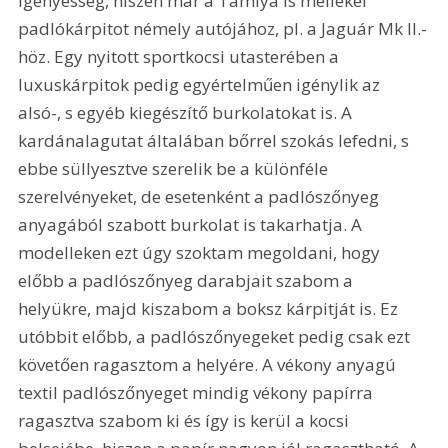
igényesség, hiszen már a Tamiya is mellékel 
padlókárpitot némely autójához, pl. a Jaguár Mk II.-
höz. Egy nyitott sportkocsi utasterében a 
luxuskárpitok pedig egyértelműen igénylik az 
alsó-, s egyéb kiegészítő burkolatokat is. A 
kardánalagutat általában bőrrel szokás lefedni, s 
ebbe süllyesztve szerelik be a különféle 
szerelvényeket, de esetenként a padlószőnyeg 
anyagából szabott burkolat is takarhatja. A 
modelleken ezt úgy szoktam megoldani, hogy 
előbb a padlószőnyeg darabjait szabom a 
helyükre, majd kiszabom a boksz kárpitját is. Ez 
utóbbit előbb, a padlószőnyegeket pedig csak ezt 
követően ragasztom a helyére. A vékony anyagú 
textil padlószőnyeget mindig vékony papírra 
ragasztva szabom ki és így is kerül a kocsi 