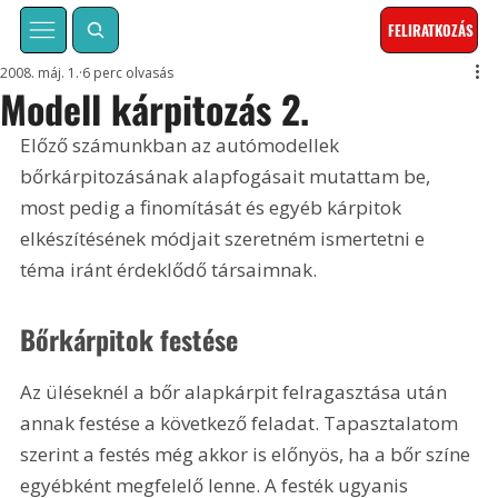
FELIRATKOZÁS
2008. máj. 1.
6 perc olvasás
Modell kárpitozás 2.
Előző számunkban az autómodellek 
bőrkárpitozásának alapfogásait mutattam be, 
most pedig a finomítását és egyéb kárpitok 
elkészítésének módjait szeretném ismertetni e 
téma iránt érdeklődő társaimnak.  
Bőrkárpitok festése
Az üléseknél a bőr alapkárpit felragasztása után 
annak festése a következő feladat. Tapasztalatom 
szerint a festés még akkor is előnyös, ha a bőr színe 
egyébként megfelelő lenne. A festék ugyanis 