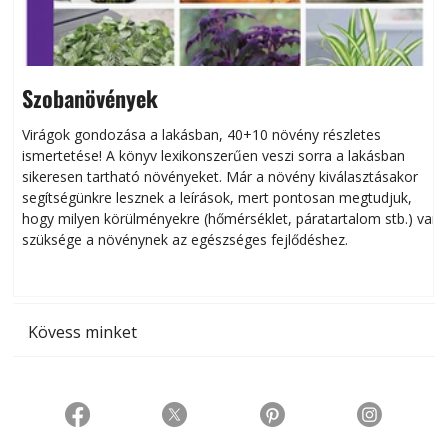
Szobanövények
Virágok gondozása a lakásban, 40+10 növény részletes
ismertetése! A könyv lexikonszerűen veszi sorra a lakásban
s
sikeresen tart­ha­tó növényeket. Már a növény kiválasztásakor
h
segítségünkre lesznek a leírások, mert pontosan megtudjuk,
k
hogy milyen körülményekre (hőmérséklet, páratartalom stb.) van
szüksége a növénynek az egészséges fejlődéshez.
t
Kövess minket