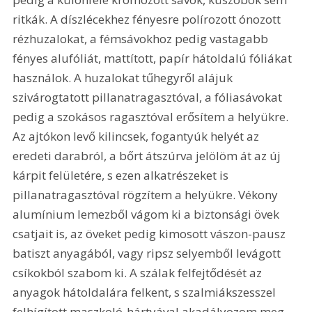
ritkák. A díszlécekhez fényesre polírozott ónozott 
rézhuzalokat, a fémsávokhoz pedig vastagabb 
fényes alufóliát, mattított, papír hátoldalú fóliákat 
használok. A huzalokat tűhegyről alájuk 
szivárogtatott pillanatragasztóval, a fóliasávokat 
pedig a szokásos ragasztóval erősítem a helyükre. 
Az ajtókon levő kilincsek, fogantyúk helyét az 
eredeti darabról, a bőrt átszúrva jelölöm át az új 
kárpit felületére, s ezen alkatrészeket is 
pillanatragasztóval rögzítem a helyükre. Vékony 
alumínium lemezből vágom ki a biztonsági övek 
csatjait is, az öveket pedig kimosott vászon-pausz 
batiszt anyagából, vagy ripsz selyemből levágott 
csíkokból szabom ki. A szálak felfejtődését az 
anyagok hátoldalára felkent, s szalmiákszesszel 
felhígított maszkoló-hártyával akadályozom meg. 