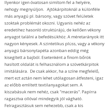
Ilyenkor igen óvatosan simítom fel a helyére, 
nehogy megnyúljon.   Ajtókárpitoknál a különféle 
más anyagú pl. bársony, vagy szövet felületek 
szoktak problémát okozni. Ugyanis nehéz az 
eredetihez hasonló struktúrájú, de kellően vékony 
anyagot találni a befedésükhöz. A méretarányok itt 
nagyon kényesek. A szintetikus plüss, vagy a vékony 
anyagú bársonytapéta azonban eddig még 
kisegített a bajból. Esetenként a finom bőrök 
hasított oldalát is felhasználom a szövetkárpitok 
imitálására.  De csak akkor, ha a színe megfelelő, 
mert ezt aztán nem lehet utólagosan átfesteni, igaz 
az előbb említett textilanyagokat sem. A 
kiszabásuk nem nehéz, csak "macerás". Papírra 
ragasztva ollóval mindegyik jól vágható. 
Felragasztásuk sem nehezebb, csak a kis 