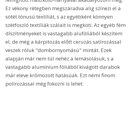
Ez vékony rétegben megszáradva alig színezi el a 
sötét tónusú textíliát, s az egyébként könnyen 
szétfoszló textíliák szálait is megköti. Az egyéb fém 
díszítményeket is vastagabb alufóliából készítem 
el, de még a kárpitozás előtt ceruzás satírozással 
veszek róluk "dombornyomású" mintát. Ezek 
alapján már nem túl nehéz a lemásolásuk, s a 
vastagabb alumínium fóliából kivágott darabok 
már eleve krómozott hatásúak. Ezt némi finom 
polírozással még fokozni is lehet. 