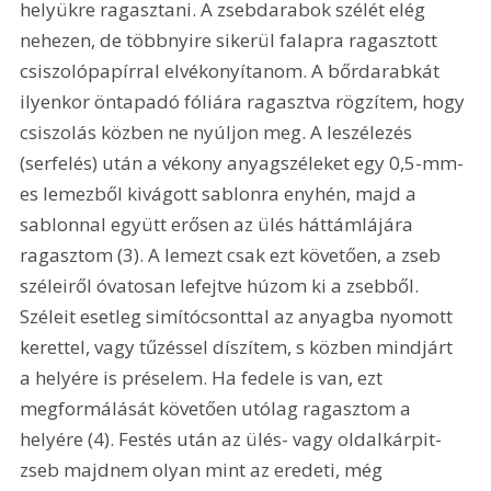
helyükre ragasztani. A zsebdarabok szélét elég 
nehezen, de többnyire sikerül falapra ragasztott 
csiszolópapírral elvékonyítanom. A bőrdarabkát 
ilyenkor öntapadó fóliára ragasztva rögzítem, hogy 
csiszolás közben ne nyúljon meg. A leszélezés 
(serfelés) után a vékony anyagszéleket egy 0,5-mm-
es lemezből kivágott sablonra enyhén, majd a 
sablonnal együtt erősen az ülés háttámlájára 
ragasztom (3). A lemezt csak ezt követően, a zseb 
széleiről óvatosan lefejtve húzom ki a zsebből. 
Széleit esetleg simítócsonttal az anyagba nyomott 
kerettel, vagy tűzéssel díszítem, s közben mindjárt 
a helyére is préselem. Ha fedele is van, ezt 
megformálását követően utólag ragasztom a 
helyére (4). Festés után az ülés- vagy oldalkárpit-
zseb majdnem olyan mint az eredeti, még 