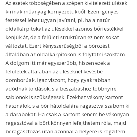
Az esetek többségében a szépen kivitelezett ülések 
kirínak műanyag környezetükből. Ezen igényes 
festéssel lehet ugyan javítani, pl. ha a natúr 
oldalkárpitokat az ülésekkel azonos bőrfestékkel 
kenjük át, de a felületi struktúrán ez nem sokat 
változtat. Ezért kényszerűségből a bőrözést 
általában az oldalkárpitokon is folytatni szoktam. 
A dolgom itt már egyszerűbb, hiszen ezek a 
felületek általában az üléseknél kevésbé 
domborúak. Igaz viszont, hogy gyakrabban 
adódnak toldások, s a beszabáshoz többnyire 
sablonok is szükségesek. Ezekhez vékony kartont 
használok, s a bőr hátoldalára ragasztva szabom ki 
a darabokat. Ha csak a kartont kenem be vékonyan 
ragasztóval a bőrt könnyen lefejthetem róla, majd 
beragasztózás után azonnal a helyére is rögzítem. 