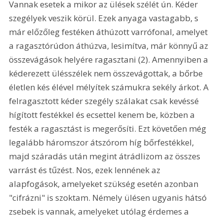
Vannak esetek a mikor az ülések szélét ún. Kéder 
szegélyek veszik körül. Ezek anyaga vastagabb, s 
már előzőleg festéken áthúzott varrófonal, amelyet 
a ragasztórúdon áthúzva, lesimítva, már könnyű az 
összevágások helyére ragasztani (2). Amennyiben a 
kéderezett ülésszélek nem összevágottak, a bőrbe 
életlen kés élével mélyítek számukra sekély árkot. A 
felragasztott kéder szegély szálakat csak kevéssé 
hígított festékkel és ecsettel kenem be, közben a 
festék a ragasztást is megerősíti. Ezt követően még 
legalább háromszor átszórom híg bőrfestékkel, 
majd száradás után megint átrádlizom az összes 
varrást és tűzést. Nos, ezek lennének az 
alapfogások, amelyeket szükség esetén azonban 
"cifrázni" is szoktam. Némely ülésen ugyanis hátsó 
zsebek is vannak, amelyeket utólag érdemes a 