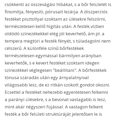
csökkenti az összevágási hibákat, s a bőr felületét is 
finomítja, fényesíti, pórusait lezárja. A diszperziós 
festéket pisztollyal szoktam az ülésekre felszórni, 
természetesen kellő hígítás után. A festék vízben 
oldódó színezékekkel elég jól keverhető, ám pl. a 
tempera megtöri a festék fényét, s túladagolni nem 
célszerű. A különféle színű bőrfestékek 
természetesen egymással bármilyen arányban 
keverhetők, s e kevert festéket szoktam idegen 
színezékkel véglegesen "beállítani". A bőrfestékek 
tónusa száradás után egy árnyalatnyival 
világosabb lesz, de ez ritkán szokott gondot okozni. 
Ecsettel a festéket nehezebb egyenletesen felkenni 
a parányi ülésekre, s a bevonat vastagabb is lesz, 
mint akár négyszeri fújással. A vastagon felkent 
festék a bőr felületi struktúráját jelentősen le is 