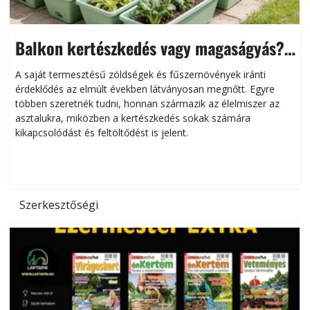
Balkon kertészkedés vagy magaságyás?
Helytakarékos kertészkedés
A saját termesztésű zöldségek és fűszernövények iránti
érdeklődés az elmúlt években látványosan megnőtt. Egyre
többen szeretnék tudni, honnan származik az élelmiszer az
l
asztalukra, miközben a kertészkedés sokak számára
kikapcsolódást és feltöltődést is jelent.
é
d
Szerkesztőségi