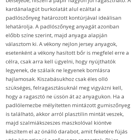
belsejébe, hiszen a papír nagyon jól ragasztható. A 
kardánalagút burkolatát alul ezáltal a 
padlószőnyeg határozott kontúrjával ideálisan 
lehatárolja. A padlószőnyeg anyagát azonban 
előbb színe szerint, majd anyaga alapján 
választom ki. A vékony nejlon jersey anyagok, 
esetenként a vékony hasított bőr is megfelel erre a 
célra, csak arra kell ügyelni, hogy nyújthatók 
legyenek, de szálaik ne legyenek bomlásra 
hajlamosak. Kiszabásukhoz csak éles olló 
szükséges, felragasztásuknál meg vigyázni kell, 
hogy a ragasztó ne üssön át az anyagukon. Ha a 
padlólemezbe mélyítetten mintázott gumiszőnyeg 
is található, akkor arról plasztilin mintát veszek, 
majd szalmiákszeszes maszkolóval kiöntve 
készítem el az önálló darabot, amit feketére fújás 