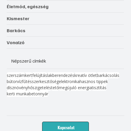
Életmód, egészség
Kismester
Barkács
Vonalzó
Népszerű címkék
szerszám
kert
felújítás
lakberendezés
kreatív ötlet
barkácsolás
bútor
víz
fűtés
szerkesztőség
elektronika
hasznos tippek
dísznövény
hőszigetelés
tető
megújuló energia
tisztítás
kerti munka
beton
nyár
Kapcsolat