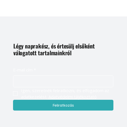
Légy naprakész, és értesülj elsőként
válogatott tartalmainkról
E-mail cím
*
Igen, szeretnék feliratkozni, és elfogadom az 
adatkezelést. 
Adatvédelmi tájékoztató
Feliratkozás