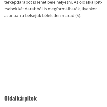
térképdarabot is lehet bele helyezni. Az oldalkárpit-
zsebek két darabból is megformálhatók, ilyenkor 
azonban a belsejük béleletlen marad (5).   
Oldalkárpitok 