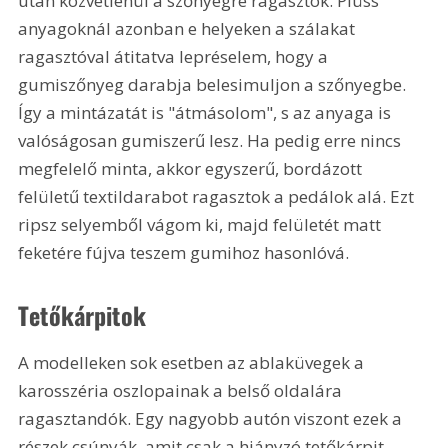
után közvetlenül a szőnyegre ragasztok. Plüss 
anyagoknál azonban e helyeken a szálakat 
ragasztóval átitatva lepréselem, hogy a 
gumiszőnyeg darabja belesimuljon a szőnyegbe. 
Így a mintázatát is "átmásolom", s az anyaga is 
valóságosan gumiszerű lesz. Ha pedig erre nincs 
megfelelő minta, akkor egyszerű, bordázott 
felületű textildarabot ragasztok a pedálok alá. Ezt 
ripsz selyemből vágom ki, majd felületét matt 
feketére fújva teszem gumihoz hasonlóvá. 
Tetőkárpitok
A modelleken sok esetben az ablaküvegek a 
karosszéria oszlopainak a belső oldalára 
ragasztandók. Egy nagyobb autón viszont ezek a 
részek csúnyák, amit csak a hiányzó tetőkárpit 