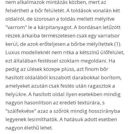
nem alkalmazok mintázás közben, mert az 
felsértheti a bőr felületét. A toldások vonalán két 
oldalról, de szorosan a toldás mellett mélyítve 
"varrom" le a kárpitanyagot. A bordásan letűzött 
részek árkaiba természetesen csak egy varratsor 
kerül, de azok erőteljesen a bőrbe mélyítettek (1). 
Luxus modelleknél nem ritka a kétszínű ülőfelület, 
ezt általában festéssel szoktam megoldani. Ha 
pedig az ülések közepe plüss, azt finom bőr 
hasított oldalából kiszabott darabokkal borítom, 
amelyeket azután csak festés után ragasztok a 
helyükre. A hasított oldal ilyen esetekben mindig 
nagyon hasonlítson az eredeti textúrára, s 
"szálfekvése" azaz a szőrök mindig hosszirányba 
legyenek lesimíthatók. A hatásuk adott esetben 
nagyon élethű lehet. 