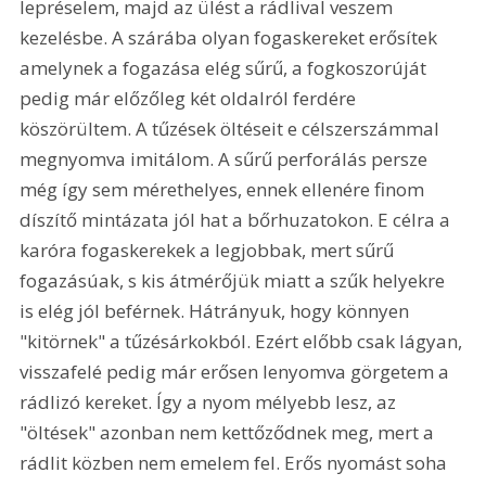
lepréselem, majd az ülést a rádlival veszem 
kezelésbe. A szárába olyan fogaskereket erősítek 
amelynek a fogazása elég sűrű, a fogkoszorúját 
pedig már előzőleg két oldalról ferdére 
köszörültem. A tűzések öltéseit e célszerszámmal 
megnyomva imitálom. A sűrű perforálás persze 
még így sem mérethelyes, ennek ellenére finom 
díszítő mintázata jól hat a bőrhuzatokon. E célra a 
karóra fogaskerekek a legjobbak, mert sűrű 
fogazásúak, s kis átmérőjük miatt a szűk helyekre 
is elég jól beférnek. Hátrányuk, hogy könnyen 
"kitörnek" a tűzésárkokból. Ezért előbb csak lágyan, 
visszafelé pedig már erősen lenyomva görgetem a 
rádlizó kereket. Így a nyom mélyebb lesz, az 
"öltések" azonban nem kettőződnek meg, mert a 
rádlit közben nem emelem fel. Erős nyomást soha 