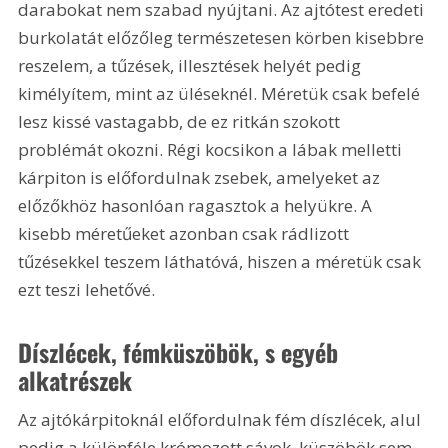
darabokat nem szabad nyújtani. Az ajtótest eredeti 
burkolatát előzőleg természetesen körben kisebbre 
reszelem, a tűzések, illesztések helyét pedig 
kimélyítem, mint az üléseknél. Méretük csak befelé 
lesz kissé vastagabb, de ez ritkán szokott 
problémát okozni. Régi kocsikon a lábak melletti 
kárpiton is előfordulnak zsebek, amelyeket az 
előzőkhöz hasonlóan ragasztok a helyükre. A 
kisebb méretűeket azonban csak rádlizott 
tűzésekkel teszem láthatóvá, hiszen a méretük csak 
ezt teszi lehetővé. 
Díszlécek, fémküszöbök, s egyéb 
alkatrészek
Az ajtókárpitoknál előfordulnak fém díszlécek, alul 
pedig a különféle krómozott sávok, küszöbök sem 