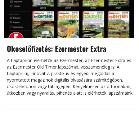
Okoselőfizetés: Ezermester Extra
A Laptapiron elérhetők az Ezermester, az Ezermester Extra és
az Ezermester Old Timer lapszámai, visszamenőleg is! A
Laptapir új, innovatív, praktikus és egyedi megoldás a
L
nyomtatott magazinok digitális olvasására számítógépen,
okostelefonon vagy táblagépen. Kényelmesen az otthonában,
útközben vagy nyaralás, pihenés alatt is elérhetők lapszámaink.
ú
Bárhol, bármikor, akár külföldön élve vagy dolgozva is
B
olvashatók az Ezermester lapszámai. A Laptapir kényelmes
megoldás, mert: – t