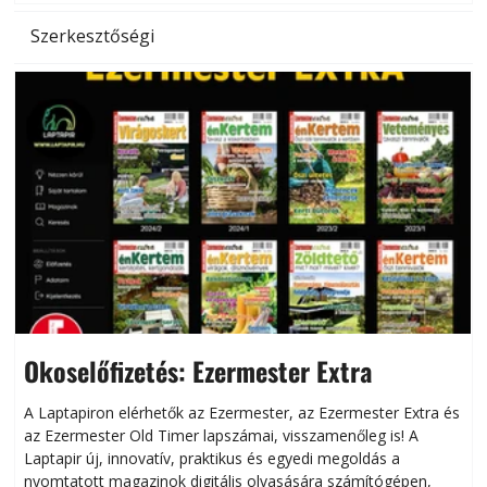
Szerkesztőségi
Okoselőfizetés: Ezermester Extra
A Laptapiron elérhetők az Ezermester, az Ezermester Extra és
az Ezermester Old Timer lapszámai, visszamenőleg is! A
Laptapir új, innovatív, praktikus és egyedi megoldás a
L
nyomtatott magazinok digitális olvasására számítógépen,