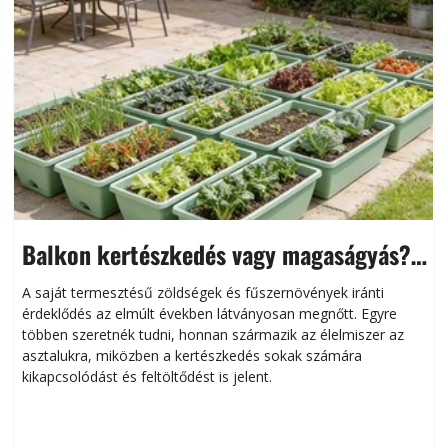
Balkon kertészkedés vagy magaságyás?
Helytakarékos kertészkedés
A saját termesztésű zöldségek és fűszernövények iránti
érdeklődés az elmúlt években látványosan megnőtt. Egyre
többen szeretnék tudni, honnan származik az élelmiszer az
l
asztalukra, miközben a kertészkedés sokak számára
kikapcsolódást és feltöltődést is jelent.
é
d