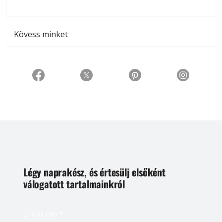
t
Kövess minket
Légy naprakész, és értesülj elsőként
válogatott tartalmainkról
E-mail cím
*