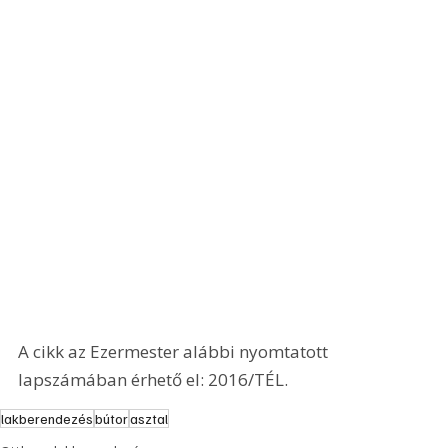
A cikk az Ezermester alábbi nyomtatott 
lapszámában érhető el: 2016/TÉL.
lakberendezés
bútor
asztal