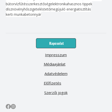
bútor
víz
fűtés
szerkesztőség
elektronika
hasznos tippek
dísznövény
hőszigetelés
tető
megújuló energia
tisztítás
kerti munka
beton
nyár
Kapcsolat
Impresszum
Médiaajánlat
Adatvédelem
Előfizetés
Szerzői jogok