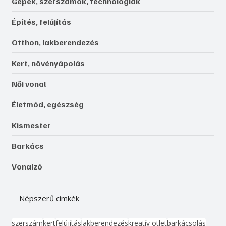
Gépek, szerszámok, technológiák
Építés, felújítás
Otthon, lakberendezés
Kert, növényápolás
Női vonal
Életmód, egészség
Kismester
Barkács
Vonalzó
Népszerű címkék
szerszám
kert
felújítás
lakberendezés
kreatív ötlet
barkácsolás