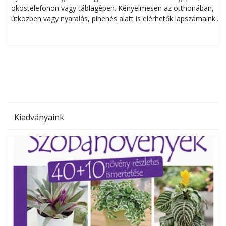
okostelefonon vagy táblagépen. Kényelmesen az otthonában,
útközben vagy nyaralás, pihenés alatt is elérhetők lapszámaink.
ú
Bárhol, bármikor, akár külföldön élve vagy dolgozva is
B
olvashatók az Ezermester lapszámai. A Laptapir kényelmes
megoldás, mert: – t
Kiadványaink