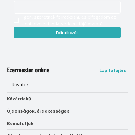
Igen, szeretnék feliratkozni, és elfogadom az 
adatkezelést. 
Adatvédelmi tájékoztató
Feliratkozás
Ezermester online
Lap tetejére
Rovatok
Közérdekű
Újdonságok, érdekességek
Bemutatjuk