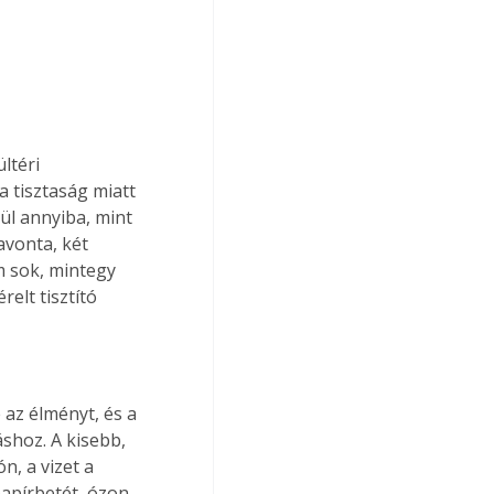
ltéri 
a tisztaság miatt 
ül annyiba, mint 
vonta, két 
m sok, mintegy 
elt tisztító 
 az élményt, és a 
shoz. A kisebb, 
, a vizet a 
apírbetét, ózon 