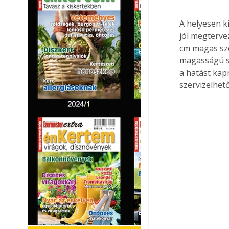
A helyesen k
jól megterve
cm magas sz
magasságú sz
a hatást kap
szervizelhet