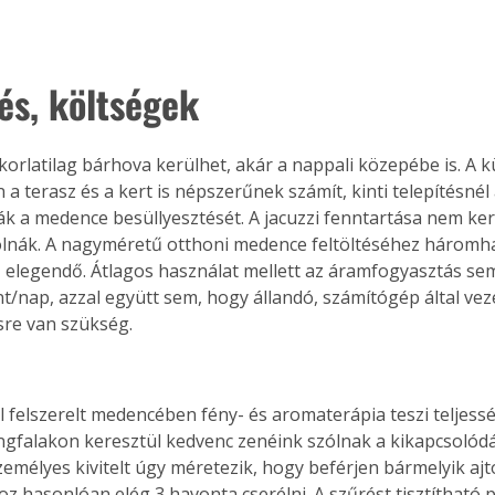
tés, költségek
Együtt jobban megéri!
Bővebb információ itt!
k az
Együtt jobban megéri! A
korlatilag bárhova kerülhet, akár a nappali közepébe is. A kü
mester
könyvek tetszőleges
a terasz és a kert is népszerűnek számít, kinti telepítésnél 
er Old
párosítással kedvezményes
ák a medence besüllyesztését. A jacuzzi fenntartása nem ker
áron, 0 Ft postaköltséggel
lnák. A nagyméretű otthoni medence feltöltéséhez háromha
ptapir új,
megrendelhetők!
 elegendő. Átlagos használat mellett az áramfogyasztás se
és egyedi
t/nap, azzal együtt sem, hogy állandó, számítógép által vezér
tt
sre van szükség.
lvasására
elefonon
nyelmesen
ben vagy
l felszerelt medencében fény- és aromaterápia teszi teljessé
t is
ngfalakon keresztül kedvenc zenéink szólnak a kikapcsolódá
. Bárhol,
emélyes kivitelt úgy méretezik, hogy beférjen bármelyik ajtón
ön élve
 hasonlóan elég 3 havonta cserélni. A szűrést tisztítható p
ashatók az