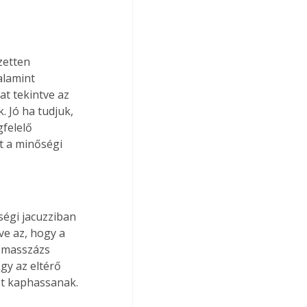
zetten 
alamint 
t tekintve az 
. Jó ha tudjuk, 
felelő 
t a minőségi 
ségi jacuzziban 
e az, hogy a 
 masszázs 
gy az eltérő 
st kaphassanak. 