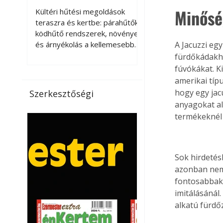
kellemesebbé a
Minősé
Kültéri hűtési megoldások
teraszt és a kertet?
teraszra és kertbe: párahűtők,
ködhűtő rendszerek, növények
és árnyékolás a kellemesebb
A Jacuzzi egy
nyári mikroklímáért. A kültéri
fürdőkádakho
hűtés kérdése az utóbbi
fúvókákat. K
években egyre nagyobb
amerikai típu
jelentőséget kapott, ahogy a
hogy egy jac
Szerkesztőségi
nyári hőhullámok gyakoribbá és
anyagokat al
intenzívebbé váltak. Míg
termékeknél 
korábban elsősorban a beltéri
klímaberendezések jelentették
a megoldást a meleg ellen, ma
már egyre többen keresnek
Sok hirdetés
olyan kültéri hűtési
azonban nem 
lehetőségeket is, amelyek a
fontosabbak
teraszok, erkélyek, kertek vagy
imitálásánál
vendégl
alkatú fürdő