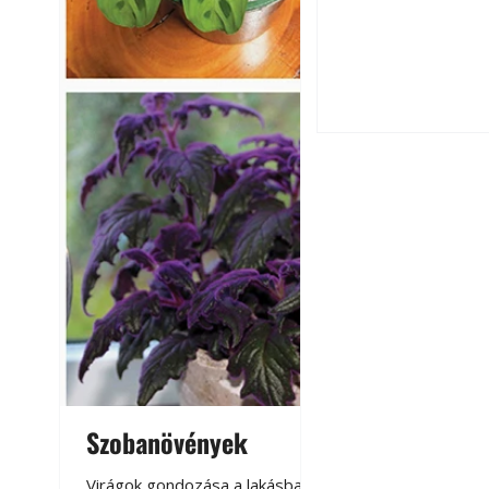
Szú és más faron
ismerjük fel és 
Varrógéptűk
Szobanövények
Virágoskert: k
teraszon, laká
Virágok gondozása a lakásban,