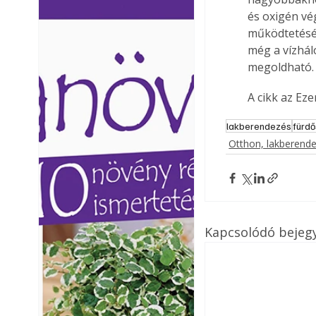
Ezermester lapszámai. A
Ezermester lapszámai
és oxigén vé
Laptapir kényelmes megoldás,
Laptapir kényelmes 
működtetéséh
mert: – t
mert: – t
még a vízhál
megoldható.
A cikk az Ez
lakberendezés
fürd
Otthon, lakberend
Kapcsolódó bejeg