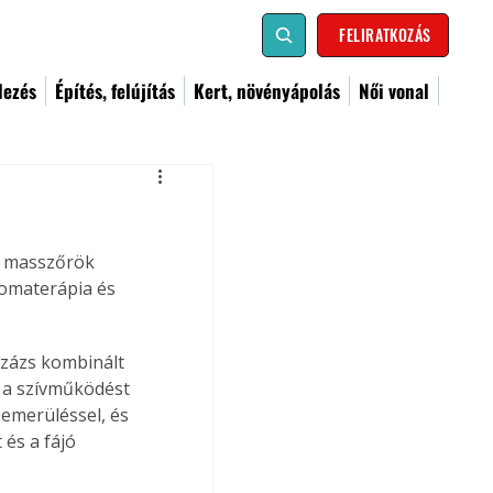
FELIRATKOZÁS
dezés
Építés, felújítás
Kert, növényápolás
Női vonal
 masszőrök 
romaterápia és 
zázs kombinált 
, a szívműködést 
emerüléssel, és 
és a fájó 