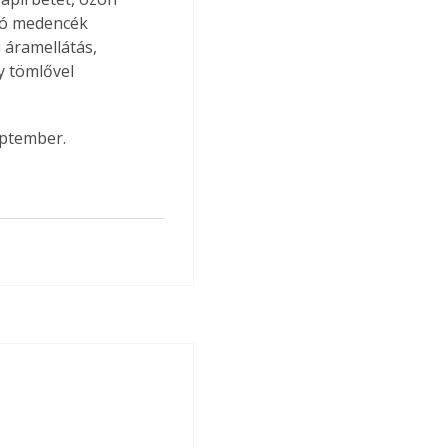
ató medencék 
áramellátás, 
y tömlővel 
eptember.