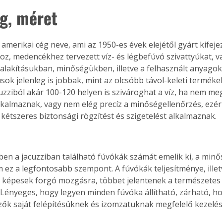
g, méret
 amerikai cég neve, ami az 1950-es évek elejétől gyárt kifeje
z, medencékhez tervezett víz- és légbefúvó szivattyúkat, v
ialakításukban, minőségükben, illetve a felhasznált anyagoka
sok jelenleg is jobbak, mint az olcsóbb távol-keleti termékek
uzziból akár 100-120 helyen is szivároghat a víz, ha nem meg
kalmaznak, vagy nem elég precíz a minőségellenőrzés, ezér
kétszeres biztonsági rögzítést és szigetelést alkalmaznak.
ben a jacuzziban található fúvókák számát emelik ki, a minő
ez a legfontosabb szempont. A fúvókák teljesítménye, illetv
 képesek forgó mozgásra, többet jelentenek a természetes
. Lényeges, hogy legyen minden fúvóka állítható, zárható, ho
zők saját felépítésüknek és izomzatuknak megfelelő kezelé