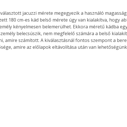
iválasztott jacuzzi mérete megegyezik a használó magasságá
zett 180 cm-es kád belső mérete úgy van kialakítva, hogy a
emély kényelmesen belemerülhet. Ekkora méretű kádba egy
emély belecsúszik, nem megfelelő számára a belső kialakít
ni, amire számított. A kiválasztásnál fontos szempont a ber
ősége, amire az előlapok eltávolítása után van lehetőségünk