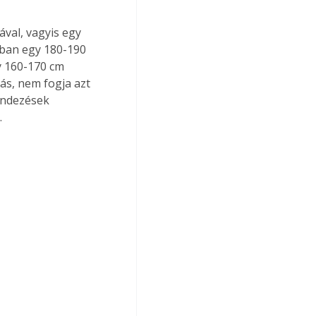
val, vagyis egy 
bban egy 180-190 
 160-170 cm 
ás, nem fogja azt 
endezések 
.