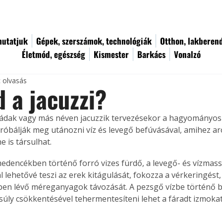
utatjuk
Gépek, szerszámok, technológiák
Otthon, lakberen
Életmód, egészség
Kismester
Barkács
Vonalzó
c olvasás
d a jacuzzi?
ádak vagy más néven jacuzzik tervezésekor a hagyományos
próbálják meg utánozni víz és levegő befúvásával, amihez a
e is társulhat.
dencékben történő forró vizes fürdő, a levegő- és vízmass
l lehetővé teszi az erek kitágulását, fokozza a vérkeringést
ben lévő méreganyagok távozását. A pezsgő vízbe történő b
tsúly csökkentésével tehermentesíteni lehet a fáradt izmokat 