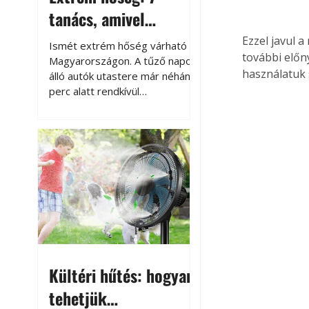
tanács, amivel
megóvhatjuk
Ezzel javul 
Ismét extrém hőség várható
további előn
autónkat a nyári
Magyarországon. A tűző napon
használatuk 
álló autók utastere már néhány
károktól
perc alatt rendkívül
felmelegszik, és rövid időn belül
akár a 60-70 °C-ot is
megközelítheti. Ez nemcsak a
beszállást teszi kellemetlenné,
hanem az autó állapotára és a
benne hagyott tárgyakra is
káros hatással lehet. Néhány
egyszerű óvintézkedéssel
azonban jelentősen
csökkenthetjük a hőség káros
hatásait.
Kültéri hűtés: hogyan
tehetjük