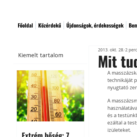
Főoldal
Közérdekű
Újdonságok, érdekességek
Bem
2013. okt. 28.
2 per
Mit tu
Kiemelt tartalom
A masszázsk
technikáját 
nyugtató zen
A masszázsme
használatáva
és a testünk
ezáltal a tes
izületeket. 
Extrém hőség: 7