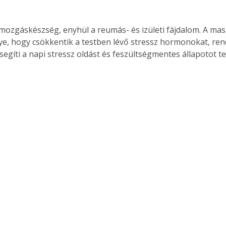
a mozgáskészség, enyhül a reumás- és izületi fájdalom. A m
ye, hogy csökkentik a testben lévő stressz hormonokat, ren
segíti a napi stressz oldást és feszültségmentes állapotot t