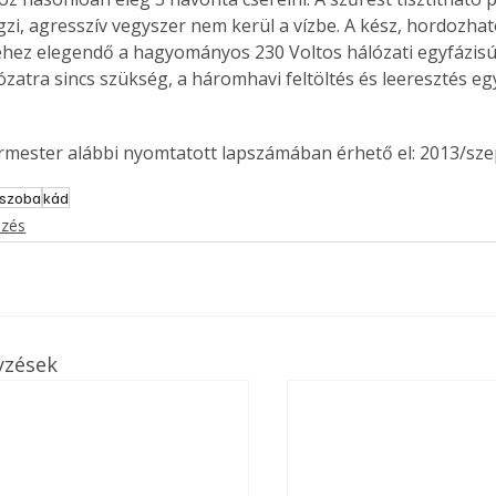
. A
gzi, agresszív vegyszer nem kerül a vízbe. A kész, hordozh
megoldás,
ez elegendő a hagyományos 230 Voltos hálózati egyfázisú 
ózatra sincs szükség, a háromhavi feltöltés és leeresztés eg
ermester alábbi nyomtatott lapszámában érhető el: 2013/sz
őszoba
kád
ezés
yzések