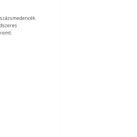
asszázsmedencék 
dszeres 
eremt.