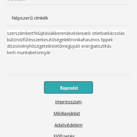
Népszerű címkék
szerszám
kert
felújítás
lakberendezés
kreatív ötlet
barkácsolás
bútor
víz
fűtés
szerkesztőség
elektronika
hasznos tippek
dísznövény
hőszigetelés
tető
megújuló energia
tisztítás
kerti munka
beton
nyár
Kapcsolat
Impresszum
Médiaajánlat
Adatvédelem
Előfizetés