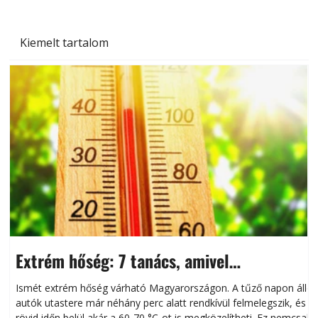
Kiemelt tartalom
Extrém hőség: 7 tanács, amivel
megóvhatjuk autónkat a nyári károktól
Ismét extrém hőség várható Magyarországon. A tűző napon álló
autók utastere már néhány perc alatt rendkívül felmelegszik, és
rövid időn belül akár a 60-70 °C-ot is megközelítheti. Ez nemcsak
n