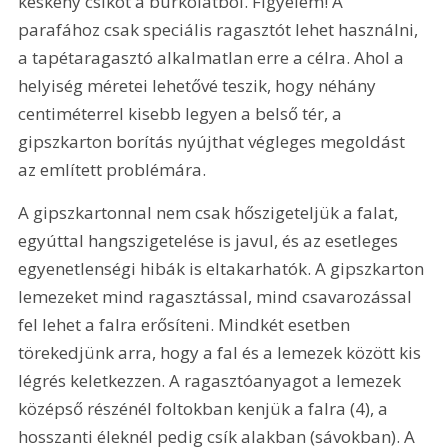
keskeny csíkot a burkolatból. Figyelem! A 
parafához csak speciális ragasztót lehet használni, 
a tapétaragasztó alkalmatlan erre a célra. Ahol a 
helyiség méretei lehetővé teszik, hogy néhány 
centiméterrel kisebb legyen a belső tér, a 
gipszkarton borítás nyújthat végleges megoldást 
az említett problémára. 
A gipszkartonnal nem csak hőszigeteljük a falat, 
egyúttal hangszigetelése is javul, és az esetleges 
egyenetlenségi hibák is eltakarhatók. A gipszkarton 
lemezeket mind ragasztással, mind csavarozással 
fel lehet a falra erősíteni. Mindkét esetben 
törekedjünk arra, hogy a fal és a lemezek között kis 
légrés keletkezzen. A ragasztóanyagot a lemezek 
középső részénél foltokban kenjük a falra (4), a 
hosszanti éleknél pedig csík alakban (sávokban). A 