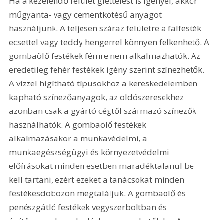
Ha a kezelendő felület glettelést is igényel, akkor 
műgyanta- vagy cementkötésű anyagot 
használjunk. A teljesen száraz felületre a falfesték 
ecsettel vagy teddy hengerrel könnyen felkenhető. A 
gombaölő festékek fémre nem alkalmazhatók. Az 
eredetileg fehér festékek igény szerint színezhetők. 
A vízzel hígítható típusokhoz a kereskedelemben 
kapható színezőanyagok, az oldószeresekhez 
azonban csak a gyártó cégtől származó színezők 
használhatók. A gombaölő festékek 
alkalmazásakor a munkavédelmi, a 
munkaegészségügyi és környezetvédelmi 
előírásokat minden esetben maradéktalanul be 
kell tartani, ezért ezeket a tanácsokat minden 
festékesdobozon megtaláljuk. A gombaölő és 
penészgátló festékek vegyszerboltban és 