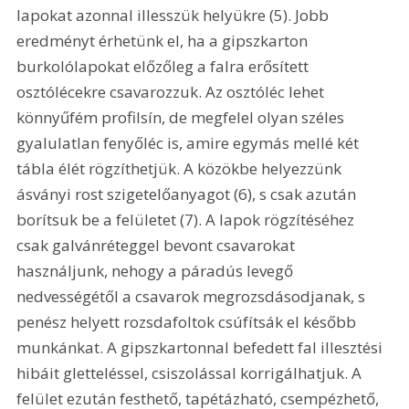
lapokat azonnal illesszük helyükre (5). Jobb 
eredményt érhetünk el, ha a gipszkarton 
burkolólapokat előzőleg a falra erősített 
osztólécekre csavarozzuk. Az osztóléc lehet 
könnyűfém profilsín, de megfelel olyan széles 
gyalulatlan fenyőléc is, amire egymás mellé két 
tábla élét rögzíthetjük. A közökbe helyezzünk 
ásványi rost szigetelőanyagot (6), s csak azután 
borítsuk be a felületet (7). A lapok rögzítéséhez 
csak galvánréteggel bevont csavarokat 
használjunk, nehogy a páradús levegő 
nedvességétől a csavarok megrozsdásodjanak, s 
penész helyett rozsdafoltok csúfítsák el később 
munkánkat. A gipszkartonnal befedett fal illesztési 
hibáit gletteléssel, csiszolással korrigálhatjuk. A 
felület ezután festhető, tapétázható, csempézhető, 