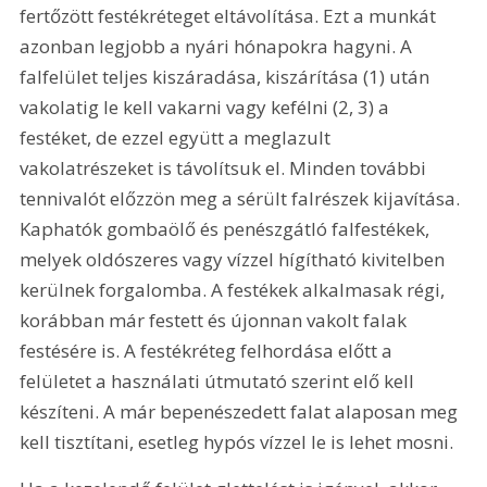
fertőzött festékréteget eltávolítása. Ezt a munkát 
azonban legjobb a nyári hónapokra hagyni. A 
falfelület teljes kiszáradása, kiszárítása (1) után 
vakolatig le kell vakarni vagy kefélni (2, 3) a 
festéket, de ezzel együtt a meglazult 
vakolatrészeket is távolítsuk el. Minden további 
tennivalót előzzön meg a sérült falrészek kijavítása. 
Kaphatók gombaölő és penészgátló falfestékek, 
melyek oldószeres vagy vízzel hígítható kivitelben 
kerülnek forgalomba. A festékek alkalmasak régi, 
korábban már festett és újonnan vakolt falak 
festésére is. A festékréteg felhordása előtt a 
felületet a használati útmutató szerint elő kell 
készíteni. A már bepenészedett falat alaposan meg 
kell tisztítani, esetleg hypós vízzel le is lehet mosni. 