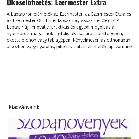
Okoselőfizetés: Ezermester Extra
A Laptapiron elérhetők az Ezermester, az Ezermester Extra és
az Ezermester Old Timer lapszámai, visszamenőleg is! A
Laptapir új, innovatív, praktikus és egyedi megoldás a
L
nyomtatott magazinok digitális olvasására számítógépen,
okostelefonon vagy táblagépen. Kényelmesen az otthonában,
útközben vagy nyaralás, pihenés alatt is elérhetők lapszámaink.
ú
Bárhol, bármikor, akár külföldön élve vagy dolgozva is
B
olvashatók az Ezermester lapszámai. A Laptapir kényelmes
megoldás, mert: – t
Kiadványaink