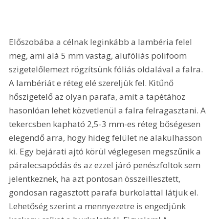
Előszobába a célnak leginkább a lambéria felel 
meg, ami alá 5 mm vastag, alufóliás polifoom 
szigetelőlemezt rögzítsünk fóliás oldalával a falra. 
A lambériát e réteg elé szereljük fel. Kitűnő 
hőszigetelő az olyan parafa, amit a tapétához 
hasonlóan lehet közvetlenül a falra felragasztani. A 
tekercsben kapható 2,5-3 mm-es réteg bőségesen 
elegendő arra, hogy hideg felület ne alakulhasson 
ki. Egy bejárati ajtó körül véglegesen megszűnik a 
páralecsapódás és az ezzel járó penészfoltok sem 
jelentkeznek, ha azt pontosan összeillesztett, 
gondosan ragasztott parafa burkolattal látjuk el. 
Lehetőség szerint a mennyezetre is engedjünk 