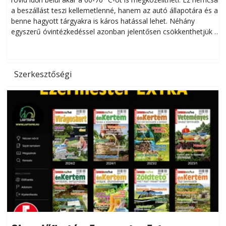
a beszállást teszi kellemetlenné, hanem az autó állapotára és a
benne hagyott tárgyakra is káros hatással lehet. Néhány
egyszerű óvintézkedéssel azonban jelentősen csökkenthetjük a
hőség káros hatásait.
l
Szerkesztőségi