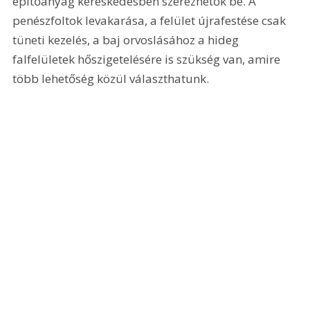
építőanyag kereskedésben szerezhetők be. A 
penészfoltok levakarása, a felület újrafestése csak 
tüneti kezelés, a baj orvoslásához a hideg 
falfelületek hőszigetelésére is szükség van, amire 
több lehetőség közül választhatunk. 