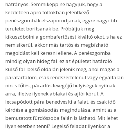
hátrányos. Semmiképp ne hagyjuk, hogy a 
kezdetben apró foltokban jelentkező 
penészgombák elszaporodjanak, egyre nagyobb 
területet borítsanak be. Próbáljuk meg 
kiküszöbölni a gombafertőzést kiváltó okot, s ha ez 
nem sikerül, akkor más tartós és megbízható 
megoldást kell keresni ellene. A penészgomba 
mindig olyan hideg fal  ez az épületet határoló 
külső fal  belső oldalán jelenik meg, ahol magas a 
páratartalom, csak rendszertelenül vagy egyáltalán 
nincs fűtés, páradús levegőjű helyiségek nyílnak 
arra, illetve ilyenek ablakai és ajtói körül. A 
lecsapódott pára benedvesíti a falat, és csak idő 
kérdése a gombásodás megindulása, amint az a 
bemutatott fürdőszoba falán is látható. Mit lehet 
ilyen esetben tenni? Legelső feladat ilyenkor a 