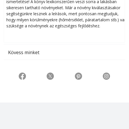
ismertetése! A könyv lexikonszerűen veszi sorra a lakásban
s
sikeresen tart­ha­tó növényeket. Már a növény kiválasztásakor
h
segítségünkre lesznek a leírások, mert pontosan megtudjuk,
k
hogy milyen körülményekre (hőmérséklet, páratartalom stb.) van
szüksége a növénynek az egészséges fejlődéshez.
t
Kövess minket