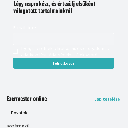
Légy naprakész, és értesülj elsőként
válogatott tartalmainkról
E-mail cím
*
Igen, szeretnék feliratkozni, és elfogadom az 
adatkezelést. 
Adatvédelmi tájékoztató
Feliratkozás
Ezermester online
Lap tetejére
Rovatok
Közérdekű