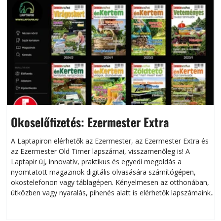
Okoselőfizetés: Ezermester Extra
A Laptapiron elérhetők az Ezermester, az Ezermester Extra és
az Ezermester Old Timer lapszámai, visszamenőleg is! A
Laptapir új, innovatív, praktikus és egyedi megoldás a
L
nyomtatott magazinok digitális olvasására számítógépen,
okostelefonon vagy táblagépen. Kényelmesen az otthonában,
útközben vagy nyaralás, pihenés alatt is elérhetők lapszámaink.
ú
Bárhol, bármikor, akár külföldön élve vagy dolgozva is
B
olvashatók az Ezermester lapszámai. A Laptapir kényelmes