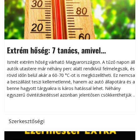
Extrém hőség: 7 tanács, amivel
megóvhatjuk autónkat a nyári károktól
Ismét extrém hőség várható Magyarországon. A tűző napon álló
autók utastere már néhány perc alatt rendkívül felmelegszik, és
rövid időn belül akár a 60-70 °C-ot is megközelítheti. Ez nemcsak
n
a beszállást teszi kellemetlenné, hanem az autó állapotára és a
benne hagyott tárgyakra is káros hatással lehet. Néhány
egyszerű óvintézkedéssel azonban jelentősen csökkenthetjük a
hőség káros hatásait.
l
Szerkesztőségi