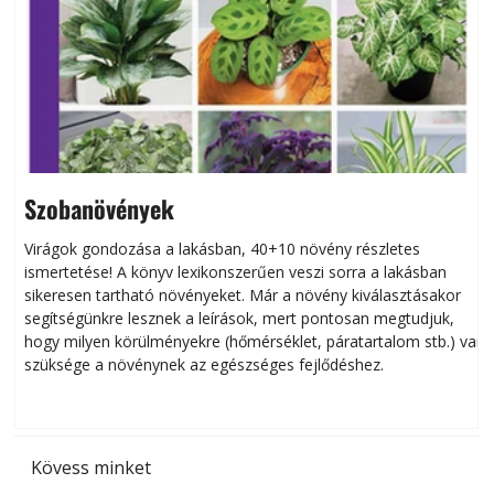
Szobanövények
Virágok gondozása a lakásban, 40+10 növény részletes
ismertetése! A könyv lexikonszerűen veszi sorra a lakásban
s
sikeresen tart­ha­tó növényeket. Már a növény kiválasztásakor
h
segítségünkre lesznek a leírások, mert pontosan megtudjuk,
k
hogy milyen körülményekre (hőmérséklet, páratartalom stb.) van
szüksége a növénynek az egészséges fejlődéshez.
t
Kövess minket