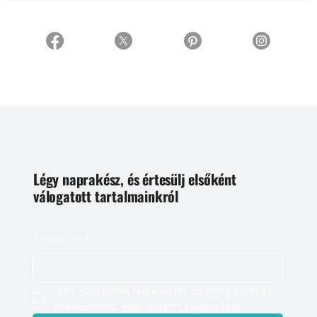
Légy naprakész, és értesülj elsőként
válogatott tartalmainkról
E-mail cím
*
Igen, szeretnék feliratkozni, és elfogadom az 
adatkezelést. 
Adatvédelmi tájékoztató