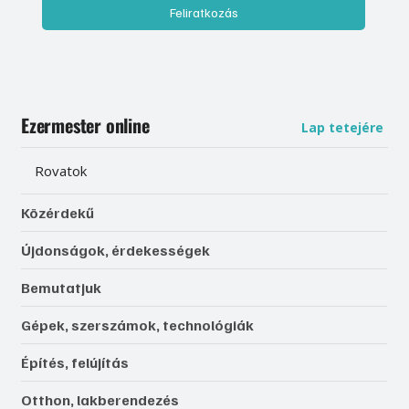
Feliratkozás
Ezermester online
Lap tetejére
Rovatok
Közérdekű
Újdonságok, érdekességek
Bemutatjuk
Gépek, szerszámok, technológiák
Építés, felújítás
Otthon, lakberendezés