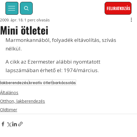
FELIRATKOZÁS
2009. ápr. 18.
1 perc olvasás
Mini ötletei
Marmonkannából, folyadék eltávolítás, szívás 
nélkül. 
A cikk az Ezermester alábbi nyomtatott 
lapszámában érhető el: 1974/március.
lakberendezés
kreatív ötlet
barkácsolás
Általános
Otthon, lakberendezés
Oldtimer