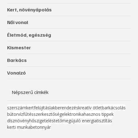
Kert, növényápolás
Női vonal
Életmód, egészség
Kismester
Barkács
Vonalzó
Népszerű címkék
szerszám
kert
felújítás
lakberendezés
kreatív ötlet
barkácsolás
bútor
víz
fűtés
szerkesztőség
elektronika
hasznos tippek
dísznövény
hőszigetelés
tető
megújuló energia
tisztítás
kerti munka
beton
nyár