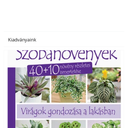
megoldás, mert: – t
Kiadványaink