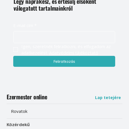
Légy naprakész, és értesülj elsőként
válogatott tartalmainkról
E-mail cím
*
Igen, szeretnék feliratkozni, és elfogadom az 
adatkezelést. 
Adatvédelmi tájékoztató
Feliratkozás
Ezermester online
Lap tetejére
Rovatok
Közérdekű