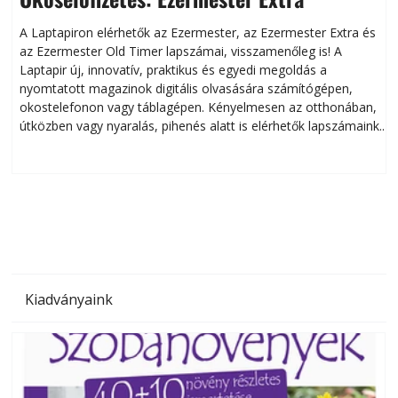
A Laptapiron elérhetők az Ezermester, az Ezermester Extra és
az Ezermester Old Timer lapszámai, visszamenőleg is! A
Laptapir új, innovatív, praktikus és egyedi megoldás a
L
nyomtatott magazinok digitális olvasására számítógépen,
okostelefonon vagy táblagépen. Kényelmesen az otthonában,
útközben vagy nyaralás, pihenés alatt is elérhetők lapszámaink.
ú
Bárhol, bármikor, akár külföldön élve vagy dolgozva is
B
olvashatók az Ezermester lapszámai. A Laptapir kényelmes
megoldás, mert: – t
Kiadványaink