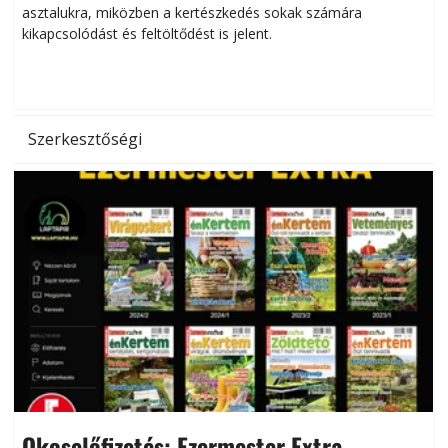
asztalukra, miközben a kertészkedés sokak számára
kikapcsolódást és feltöltődést is jelent.
é
d
Szerkesztőségi
Okoselőfizetés: Ezermester Extra