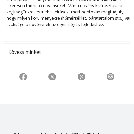
sikeresen tart­ha­tó növényeket. Már a növény kiválasztásakor
h
segítségünkre lesznek a leírások, mert pontosan megtudjuk,
k
hogy milyen körülményekre (hőmérséklet, páratartalom stb.) van
szüksége a növénynek az egészséges fejlődéshez.
t
Kövess minket