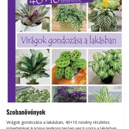
Szobanövények
Virágok gondozása a lakásban, 40+10 növény részletes
ismertetése! A könyv lexikonszerűen veszi sorra a lakásban
s