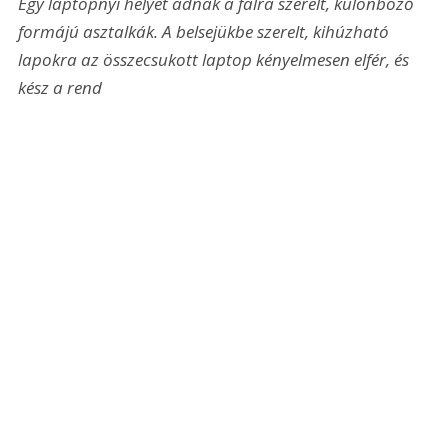
Egy laptopnyi helyet adnak a falra szerelt, különböző 
formájú asztalkák. A belsejükbe szerelt, kihúzható 
lapokra az összecsukott laptop kényelmesen elfér, és 
kész a rend