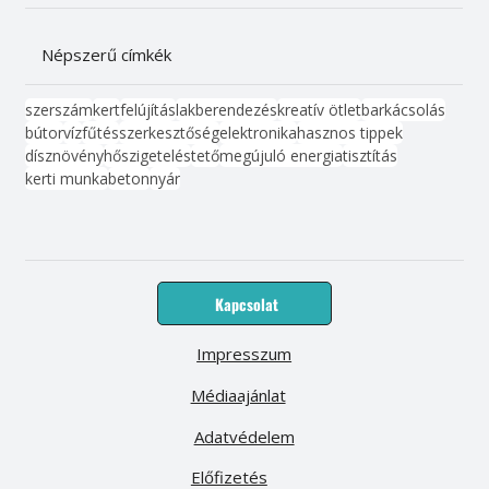
Népszerű címkék
szerszám
kert
felújítás
lakberendezés
kreatív ötlet
barkácsolás
bútor
víz
fűtés
szerkesztőség
elektronika
hasznos tippek
dísznövény
hőszigetelés
tető
megújuló energia
tisztítás
kerti munka
beton
nyár
Kapcsolat
Impresszum
Médiaajánlat
Adatvédelem
Előfizetés