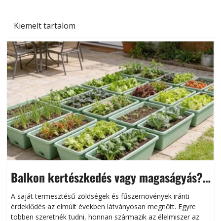
Kiemelt tartalom
Balkon kertészkedés vagy magaságyás?
Helytakarékos kertészkedés
A saját termesztésű zöldségek és fűszernövények iránti
érdeklődés az elmúlt években látványosan megnőtt. Egyre
többen szeretnék tudni, honnan származik az élelmiszer az
l