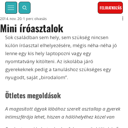
FELIRATKOZÁS
2014. nov. 20.
1 perc olvasás
Mini íróasztalok
Sok családban sem hely, sem szükség nincsen 
külön íróasztal elhelyezésére, mégis néha-néha jó 
lenne egy kis hely laptopozni vagy egy 
nyomtatvány kitölteni. Az iskolába járó 
gyerekeknek pedig a tanuláshoz szükséges egy 
nyugodt, saját „birodalom”.
Ötletes megoldások
A magasított ágyak lábához szerelt asztallap a gyerek 
intimszférája lehet, hiszen a hálóhelyéhez közel van