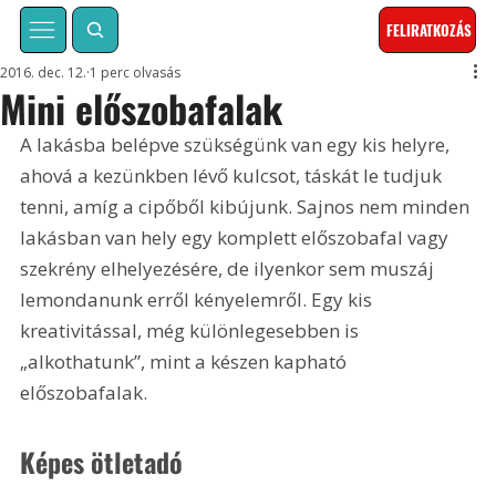
FELIRATKOZÁS
2016. dec. 12.
1 perc olvasás
Mini előszobafalak
A lakásba belépve szükségünk van egy kis helyre, 
ahová a kezünkben lévő kulcsot, táskát le tudjuk 
tenni, amíg a cipőből kibújunk. Sajnos nem minden 
lakásban van hely egy komplett előszobafal vagy 
szekrény elhelyezésére, de ilyenkor sem muszáj 
lemondanunk erről kényelemről. Egy kis 
kreativitással, még különlegesebben is 
„alkothatunk”, mint a készen kapható 
előszobafalak.
Képes ötletadó