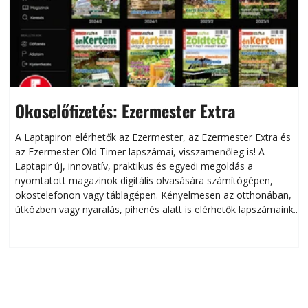
Okoselőfizetés: Ezermester Extra
A Laptapiron elérhetők az Ezermester, az Ezermester Extra és
az Ezermester Old Timer lapszámai, visszamenőleg is! A
Laptapir új, innovatív, praktikus és egyedi megoldás a
L
nyomtatott magazinok digitális olvasására számítógépen,
okostelefonon vagy táblagépen. Kényelmesen az otthonában,
útközben vagy nyaralás, pihenés alatt is elérhetők lapszámaink.
ú
Bárhol, bármikor, akár külföldön élve vagy dolgozva is
B
olvashatók az Ezermester lapszámai. A Laptapir kényelmes
megoldás, mert: – t