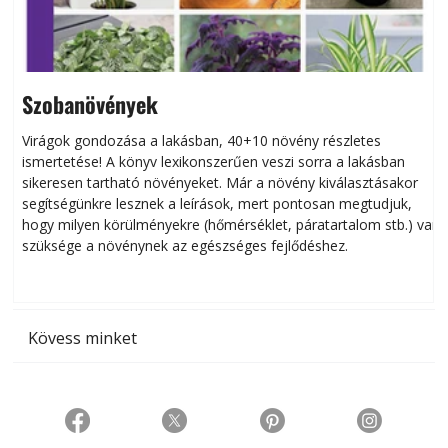
Szobanövények
Virágok gondozása a lakásban, 40+10 növény részletes
ismertetése! A könyv lexikonszerűen veszi sorra a lakásban
s
sikeresen tart­ha­tó növényeket. Már a növény kiválasztásakor
h
segítségünkre lesznek a leírások, mert pontosan megtudjuk,
k
hogy milyen körülményekre (hőmérséklet, páratartalom stb.) van
szüksége a növénynek az egészséges fejlődéshez.
t
Kövess minket