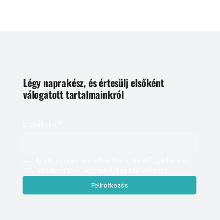
Légy naprakész, és értesülj elsőként
válogatott tartalmainkról
E-mail cím
*
Igen, szeretnék feliratkozni, és elfogadom az 
adatkezelést. 
Adatvédelmi tájékoztató
Feliratkozás