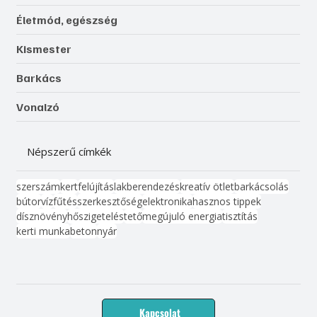
Életmód, egészség
Kismester
Barkács
Vonalzó
Népszerű címkék
szerszám
kert
felújítás
lakberendezés
kreatív ötlet
barkácsolás
bútor
víz
fűtés
szerkesztőség
elektronika
hasznos tippek
dísznövény
hőszigetelés
tető
megújuló energia
tisztítás
kerti munka
beton
nyár
Kapcsolat