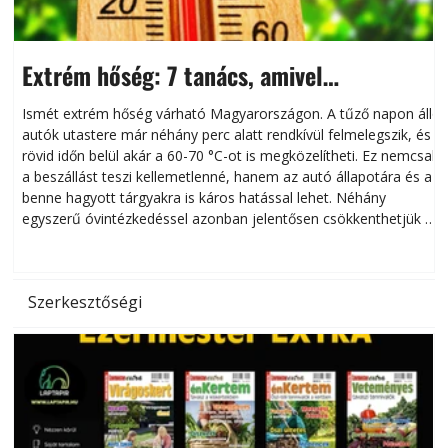
Extrém hőség: 7 tanács, amivel
megóvhatjuk autónkat a nyári károktól
Ismét extrém hőség várható Magyarországon. A tűző napon álló
autók utastere már néhány perc alatt rendkívül felmelegszik, és
rövid időn belül akár a 60-70 °C-ot is megközelítheti. Ez nemcsak
n
a beszállást teszi kellemetlenné, hanem az autó állapotára és a
benne hagyott tárgyakra is káros hatással lehet. Néhány
egyszerű óvintézkedéssel azonban jelentősen csökkenthetjük a
hőség káros hatásait.
l
Szerkesztőségi