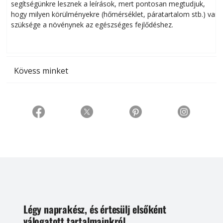
segítségünkre lesznek a leírások, mert pontosan megtudjuk,
k
hogy milyen körülményekre (hőmérséklet, páratartalom stb.) van
szüksége a növénynek az egészséges fejlődéshez.
t
Kövess minket
Légy naprakész, és értesülj elsőként
válogatott tartalmainkról