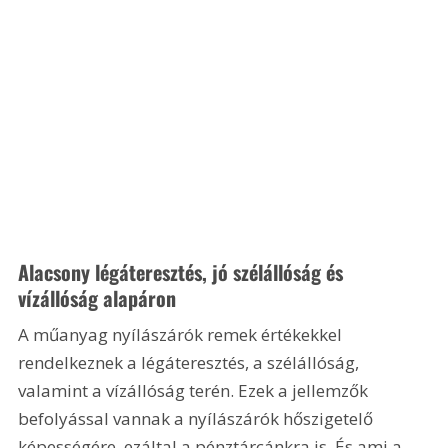
Alacsony légáteresztés, jó szélállóság és 
vízállóság alapáron
A műanyag nyílászárók remek értékekkel 
rendelkeznek a légáteresztés, a szélállóság, 
valamint a vízállóság terén. Ezek a jellemzők 
befolyással vannak a nyílászárók hőszigetelő 
képességére, ezáltal a pénztárcánkra is. És ami a 