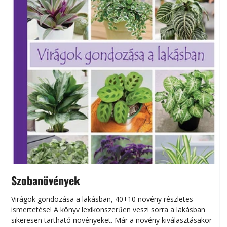
Szobanövények
Virágok gondozása a lakásban, 40+10 növény részletes
ismertetése! A könyv lexikonszerűen veszi sorra a lakásban
s
sikeresen tart­ha­tó növényeket. Már a növény kiválasztásakor
h