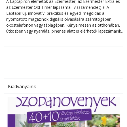
A Laptapiron elérhetők az Ezermester, az Ezermester Extra és
az Ezermester Old Timer lapszámai, visszamenőleg is! A
Laptapir új, innovatív, praktikus és egyedi megoldás a
L
nyomtatott magazinok digitális olvasására számítógépen,
okostelefonon vagy táblagépen. Kényelmesen az otthonában,
útközben vagy nyaralás, pihenés alatt is elérhetők lapszámaink.
ú
Bárhol, bármikor, akár külföldön élve vagy dolgozva is
B
olvashatók az Ezermester lapszámai. A Laptapir kényelmes
megoldás, mert: – t
Kiadványaink