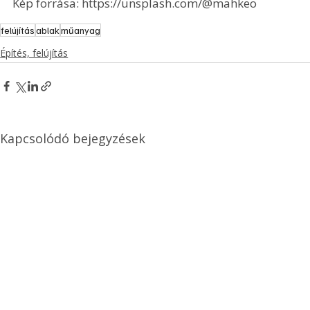
Kép forrása: https://unsplash.com/@mahkeo
felújítás
ablak
műanyag
Építés, felújítás
Kapcsolódó bejegyzések