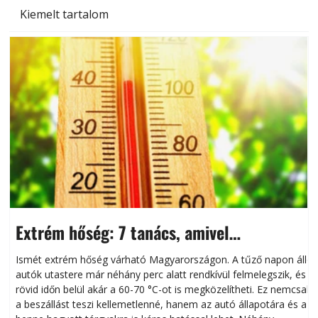
Kiemelt tartalom
Extrém hőség: 7 tanács, amivel
megóvhatjuk autónkat a nyári károktól
Ismét extrém hőség várható Magyarországon. A tűző napon álló
autók utastere már néhány perc alatt rendkívül felmelegszik, és
rövid időn belül akár a 60-70 °C-ot is megközelítheti. Ez nemcsak
n
a beszállást teszi kellemetlenné, hanem az autó állapotára és a