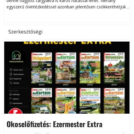
benne hagyott tárgyakra is káros hatással lehet. Néhány
egyszerű óvintézkedéssel azonban jelentősen csökkenthetjük a
hőség káros hatásait.
l
Szerkesztőségi
Okoselőfizetés: Ezermester Extra