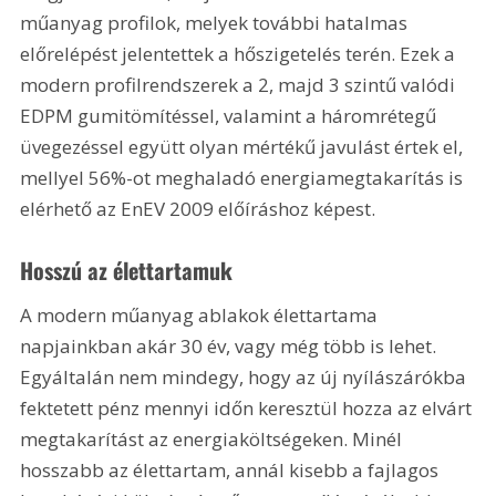
műanyag profilok, melyek további hatalmas 
előrelépést jelentettek a hőszigetelés terén. Ezek a 
modern profilrendszerek a 2, majd 3 szintű valódi 
EDPM gumitömítéssel, valamint a háromrétegű 
üvegezéssel együtt olyan mértékű javulást értek el, 
mellyel 56%-ot meghaladó energiamegtakarítás is 
elérhető az EnEV 2009 előíráshoz képest.
Hosszú az élettartamuk
A modern műanyag ablakok élettartama 
napjainkban akár 30 év, vagy még több is lehet. 
Egyáltalán nem mindegy, hogy az új nyílászárókba 
fektetett pénz mennyi időn keresztül hozza az elvárt 
megtakarítást az energiaköltségeken. Minél 
hosszabb az élettartam, annál kisebb a fajlagos 