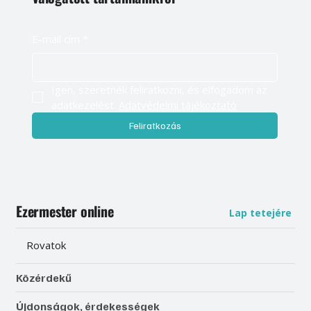
E-mail cím
*
Igen, szeretnék feliratkozni, és elfogadom az 
adatkezelést. 
Adatvédelmi tájékoztató
Feliratkozás
Ezermester online
Lap tetejére
Rovatok
Közérdekű
Újdonságok, érdekességek