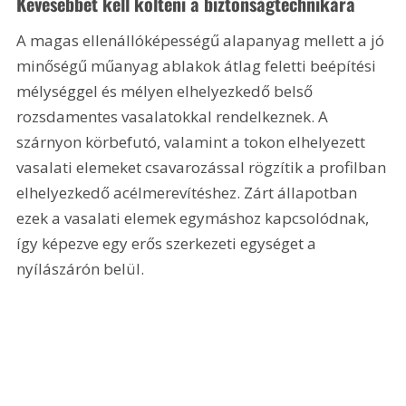
Kevesebbet kell költeni a biztonságtechnikára
A magas ellenállóképességű alapanyag mellett a jó 
minőségű műanyag ablakok átlag feletti beépítési 
mélységgel és mélyen elhelyezkedő belső 
rozsdamentes vasalatokkal rendelkeznek. A 
szárnyon körbefutó, valamint a tokon elhelyezett 
vasalati elemeket csavarozással rögzítik a profilban 
elhelyezkedő acélmerevítéshez. Zárt állapotban 
ezek a vasalati elemek egymáshoz kapcsolódnak, 
így képezve egy erős szerkezeti egységet a 
nyílászárón belül. 