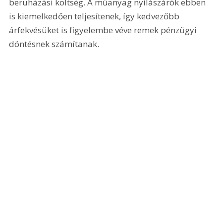
beruházási költség. A műanyag nyílászárók ebben 
is kiemelkedően teljesítenek, így kedvezőbb 
árfekvésüket is figyelembe véve remek pénzügyi 
döntésnek számítanak.