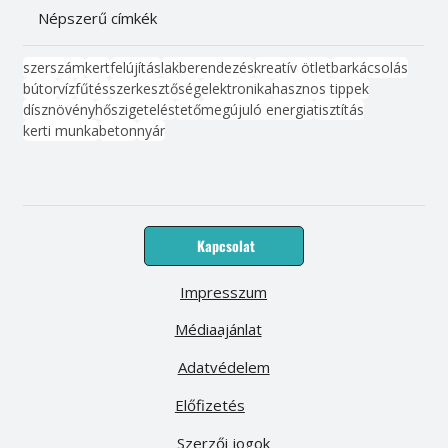
Népszerű címkék
szerszám
kert
felújítás
lakberendezés
kreatív ötlet
barkácsolás
bútor
víz
fűtés
szerkesztőség
elektronika
hasznos tippek
dísznövény
hőszigetelés
tető
megújuló energia
tisztítás
kerti munka
beton
nyár
Kapcsolat
Impresszum
Médiaajánlat
Adatvédelem
Előfizetés
Szerzői jogok