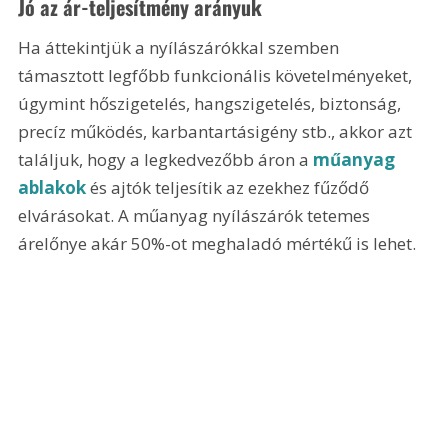
Jó az ár-teljesítmény arányuk
Ha áttekintjük a nyílászárókkal szemben 
támasztott legfőbb funkcionális követelményeket, 
úgymint hőszigetelés, hangszigetelés, biztonság, 
precíz működés, karbantartásigény stb., akkor azt 
találjuk, hogy a legkedvezőbb áron a 
műanyag 
ablakok
 és ajtók teljesítik az ezekhez fűződő 
elvárásokat. A műanyag nyílászárók tetemes 
árelőnye akár 50%-ot meghaladó mértékű is lehet. 