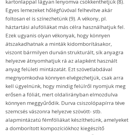
kartonlappal lágyan lenyomva csökkenthetjük (8). 
Egyes lemezeket hőlégfúvóval felhevítve akár 
foltosan el is színezhetünk (9). A vékony, pl. 
háztartási alufóliákat más célra használhatjuk fel. 
Ezek ugyanis olyan vékonyak, hogy könnyen 
átszakadhatnak a minták kidomborításakor, 
viszont bármilyen durván strukturált, sík anyagra 
helyezve átnyomhatjuk rá az alapként használt 
anyag felületi mintázatát. Ezt szövetlabdával 
megnyomkodva könnyen elvégezhetjük, csak arra 
kell ügyelnünk, hogy mindig felülről nyomjuk meg 
erősen a fóliát, mert oldalirányban elmozdulva 
könnyen meggyűrődik. Durva csiszolópapírra téve 
szemcsés vászonra helyezve szövött- stb. 
alapmintázatú fémfóliákat készíthetünk, amelyeket 
a domborított kompozíciókhoz kiegészítő 