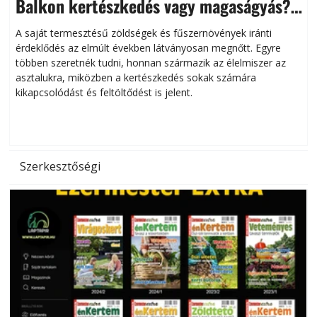
Balkon kertészkedés vagy magaságyás?
Helytakarékos kertészkedés
A saját termesztésű zöldségek és fűszernövények iránti
érdeklődés az elmúlt években látványosan megnőtt. Egyre
többen szeretnék tudni, honnan származik az élelmiszer az
l
asztalukra, miközben a kertészkedés sokak számára
kikapcsolódást és feltöltődést is jelent.
é
d
Szerkesztőségi