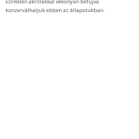
színtelen akrillakkal vékonyan befújva 
konzerválhatjuk ebben az állapotukban.