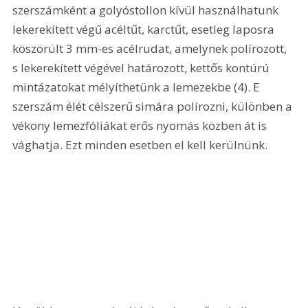
szerszámként a golyóstollon kívül használhatunk 
lekerekített végű acéltűt, karctűt, esetleg laposra 
köszörült 3 mm-es acélrudat, amelynek polírozott, 
s lekerekített végével határozott, kettős kontúrú 
mintázatokat mélyíthetünk a lemezekbe (4). E 
szerszám élét célszerű simára polírozni, különben a 
vékony lemezfóliákat erős nyomás közben át is 
vághatja. Ezt minden esetben el kell kerülnünk. 