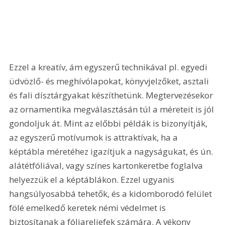
Ezzel a kreatív, ám egyszerű technikával pl. egyedi 
üdvözlő- és meghívólapokat, könyvjelzőket, asztali 
és fali dísztárgyakat készíthetünk. Megtervezésekor 
az ornamentika megválasztásán túl a méreteit is jól 
gondoljuk át. Mint az előbbi példák is bizonyítják, 
az egyszerű motívumok is attraktívak, ha a 
képtábla méretéhez igazítjuk a nagyságukat, és ún. 
alátétfóliával, vagy színes kartonkeretbe foglalva 
helyezzük el a képtáblákon. Ezzel ugyanis 
hangsúlyosabbá tehetők, és a kidomborodó felület 
fölé emelkedő keretek némi védelmet is 
biztosítanak a fóliareliefek számára. A vékony 