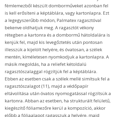
fémlemezből készült domborműveket azonban fel 
is kell erősíteni a képtáblára, vagy kartonlapra. Ezt 
a legegyszerűbb módon, Palmatex ragasztóval 
bekenve oldhatjuk meg. A ragasztót vékony 
rétegben a kartonra és a dombormű hátoldalára is 
kenjük fel, majd kis levegőztetés után pontosan 
illesszük a kijelölt helyére, és óvatosan, a szélek 
mentén, kíméletesen nyomkodjuk a kartonlapra. A 
másik megoldás, ha a reliefet kétoldalú 
ragasztószalaggal rögzítjük fel a képtáblára. 
Ebben az esetben csak a szélek mellé simítsuk fel a 
ragasztószalagot (11), majd a védőpapír 
eltávolítása után óvatos nyomogatással rögzítsük a 
kartonra. Abban az esetben, ha strukturált felületű, 
kiegészítő fóliamezőre kerül a kompozíció, akkor 
előbb a fóliaalapot ragasszuk a helyére, majd 