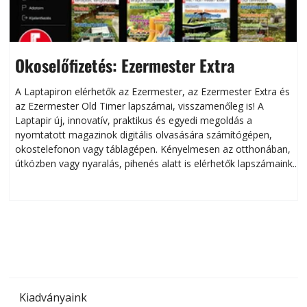
Okoselőfizetés: Ezermester Extra
A Laptapiron elérhetők az Ezermester, az Ezermester Extra és
az Ezermester Old Timer lapszámai, visszamenőleg is! A
Laptapir új, innovatív, praktikus és egyedi megoldás a
L
nyomtatott magazinok digitális olvasására számítógépen,
okostelefonon vagy táblagépen. Kényelmesen az otthonában,
útközben vagy nyaralás, pihenés alatt is elérhetők lapszámaink.
ú
Bárhol, bármikor, akár külföldön élve vagy dolgozva is
B
olvashatók az Ezermester lapszámai. A Laptapir kényelmes
megoldás, mert: – t
Kiadványaink