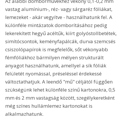
Az alábbi domborművekhez vékony 0,1-0,2 mm 
vastag alumínium-, réz- vagy sárgaréz fóliákat, 
lemezeket - akár vegyítve - használhatunk fel. A 
különféle mintázatok domborításához pedig 
lekerekített hegyű acéltűk, kiírt golyóstollbetétek, 
simítócsontok, keményfapálcák, durva szemcsés 
csiszolópapírok is megfelelők, sőt vékonyabb 
fémfóliákhoz bármilyen mélyen strukturált 
anyagot használhatunk, amellyel a sík fóliák 
felületét nyomással, préseléssel érdekessé 
változtathatjuk. A leendő "mű" céljától függően 
szükségünk lehet különféle színű kartonokra, 0,5 
mm és 2 mm vastagság között, szegélykeretként 
még színes hullámlemez kartonokat is 
alkalmazhatunk.