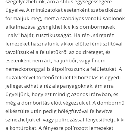
szegélyezhetünk, ám a stílus egységességére 
ügyelve. A mintázatokat esetenként szabadkézzel 
formáljuk meg, mert a szabályos vonalú sablonok 
alkalmazása gyengíthetik e kis domborművek 
"naív" báját, rusztikusságát. Ha réz-, sárgaréz 
lemezeket használunk, akkor előtte fémtisztítóval 
távolítsuk el a felületükről az oxidréteget, és 
esetenként nem árt, ha juhbőr, vagy finom 
nemezkoronggal is átpolírozzunk a felületüket. A 
huzalkefével történő felület felborzolás is egyedi 
jelleget adhat a réz alapanyagoknak, ám arra 
ügyeljünk, hogy ezt mindig azonos irányban, és 
még a domborítás előtt végezzük el. A dombormű 
elkészülte után pedig hőlégfúvóval felhevítve 
színezhetjük el, vagy polírozással fényesíthetjük ki 
a kontúrokat. A fényesre polírozott lemezeket 