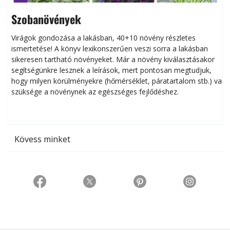
Szobanövények
Virágok gondozása a lakásban, 40+10 növény részletes
ismertetése! A könyv lexikonszerűen veszi sorra a lakásban
s
sikeresen tart­ha­tó növényeket. Már a növény kiválasztásakor
h
segítségünkre lesznek a leírások, mert pontosan megtudjuk,
k
hogy milyen körülményekre (hőmérséklet, páratartalom stb.) van
szüksége a növénynek az egészséges fejlődéshez.
t
Kövess minket