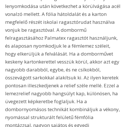
lenyomkodása után következhet a körülvágása acél 
vonalzó mellett. A fólia hátoldalát és a karton 
megfelelő részét iskolai ragasztórudat használva 
vonjuk be ragasztóval. A dombormű 
felragasztásához Palmatex ragasztót használjunk, 
és alaposan nyomkodjuk le a fémlemez széleit, 
hogy elkerüljük a felválását. Ha a domborművet 
keskeny kartonkerettel vesszük körül, akkor azt egy 
nagyobb darabból, egybe, és ne csíkokból, 
összevágott sarkokkal alakítsuk ki. Az ilyen keretek 
pontosan illeszkedjenek a relief széle mellé. Ezzel a 
lemezrelief nagyobb hangsúlyt kap, különösen, ha 
üvegezett képkeretbe foglaljuk. Ha a 
dombornyomásos technikát kombináljuk a vékony, 
nyomással strukturált felületű fémfólia 
montázzsal, nagyon sajátos és egyedi 