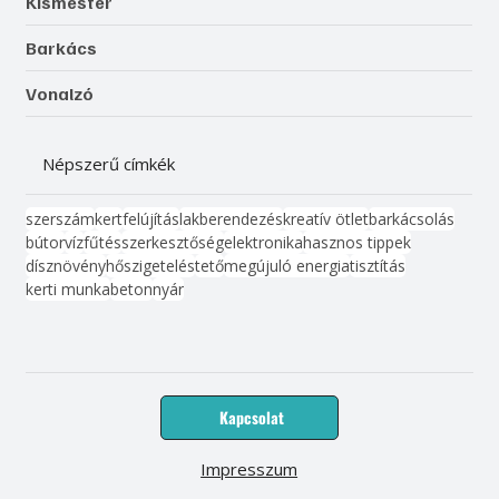
Kismester
Barkács
Vonalzó
Népszerű címkék
szerszám
kert
felújítás
lakberendezés
kreatív ötlet
barkácsolás
bútor
víz
fűtés
szerkesztőség
elektronika
hasznos tippek
dísznövény
hőszigetelés
tető
megújuló energia
tisztítás
kerti munka
beton
nyár
Kapcsolat
Impresszum