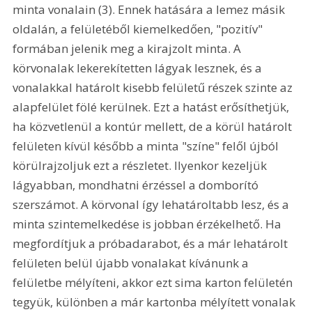
minta vonalain (3). Ennek hatására a lemez másik 
oldalán, a felületéből kiemelkedően, "pozitív" 
formában jelenik meg a kirajzolt minta. A 
körvonalak lekerekítetten lágyak lesznek, és a 
vonalakkal határolt kisebb felületű részek szinte az 
alapfelület fölé kerülnek. Ezt a hatást erősíthetjük, 
ha közvetlenül a kontúr mellett, de a körül határolt 
felületen kívül később a minta "színe" felől újból 
körülrajzoljuk ezt a részletet. Ilyenkor kezeljük 
lágyabban, mondhatni érzéssel a domborító 
szerszámot. A körvonal így lehatároltabb lesz, és a 
minta szintemelkedése is jobban érzékelhető. Ha 
megfordítjuk a próbadarabot, és a már lehatárolt 
felületen belül újabb vonalakat kívánunk a 
felületbe mélyíteni, akkor ezt sima karton felületén 
tegyük, különben a már kartonba mélyített vonalak 