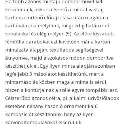
Ha több azonos mintájú domborművet kell 
készítenünk, akkor célszerű a mintát vastag 
kartonra történő előrajzolása után magába a 
kartonalapba mélyíteni, mégpedig határozott 
vonalakkal és elég mélyen (5). Az előre kiszabott 
fémfólia darabokat ezt követően már a karton 
mintázata alapján, textillabda segítségével 
átnyomva, majd a szokásos módon domborítva 
készíthetjük el. Egy ilyen minta alapján azonban 
legfeljebb 3 másolatot készíthetünk, mert a 
mintamásolás közben maga a minta is sérül, 
hiszen a kontúrjainak a széle egyre tompább lesz. 
Célszerűbb azonos célra, pl. alkalmi üdvözlőlapok 
esetében néhány hasonló ornamentikájú 
kompozíciót készítenünk, hogy az ilyen 
körvonaltompulásokat elkerüljük.