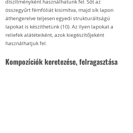
díszítményként használhatunk fel. Sőt az 
összegyűrt fémfóliát kisimítva, majd sík lapon 
áthengerelve teljesen egyedi strukturáltságú 
lapokat is készíthetünk (10). Az ilyen lapokat a 
reliefek alátéteiként, azok kiegészítőjeként 
használhatjuk fel.
Kompozíciók keretezése, felragasztása