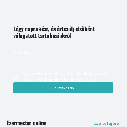
Légy naprakész, és értesülj elsőként
válogatott tartalmainkról
E-mail cím
*
Igen, szeretnék feliratkozni, és elfogadom az 
adatkezelést. 
Adatvédelmi tájékoztató
Feliratkozás
Ezermester online
Lap tetejére