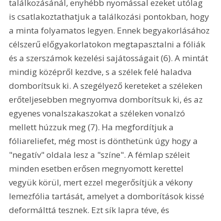
találkozásánál, enyhébb nyomással ezeket utólag 
is csatlakoztathatjuk a találkozási pontokban, hogy 
a minta folyamatos legyen. Ennek begyakorlásához 
célszerű előgyakorlatokon megtapasztalni a fóliák 
és a szerszámok kezelési sajátosságait (6). A mintát 
mindig középről kezdve, s a szélek felé haladva 
domborítsuk ki. A szegélyező kereteket a széleken 
erőteljesebben megnyomva domborítsuk ki, és az 
egyenes vonalszakaszokat a széleken vonalzó 
mellett húzzuk meg (7). Ha megfordítjuk a 
fóliareliefet, még most is dönthetünk úgy hogy a 
"negatív" oldala lesz a "színe". A fémlap széleit 
minden esetben erősen megnyomott kerettel 
vegyük körül, mert ezzel megerősítjük a vékony 
lemezfólia tartását, amelyet a domborítások kissé 
deformálttá tesznek. Ezt sík lapra téve, és 