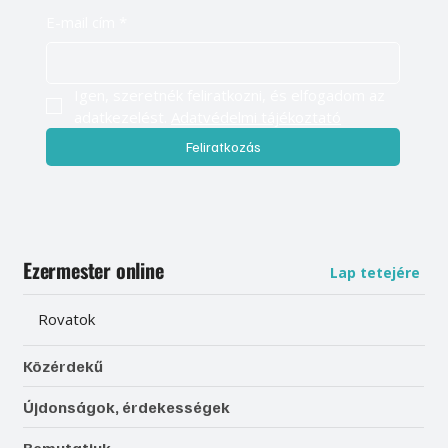
E-mail cím
*
Igen, szeretnék feliratkozni, és elfogadom az 
adatkezelést. 
Adatvédelmi tájékoztató
Feliratkozás
Ezermester online
Lap tetejére
Rovatok
Közérdekű
Újdonságok, érdekességek
Bemutatjuk