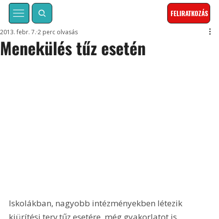
FELIRATKOZÁS
2013. febr. 7.
2 perc olvasás
Menekülés tűz esetén
Iskolákban, nagyobb intézményekben létezik 
kiürítési terv tűz esetére, még gyakorlatot is 