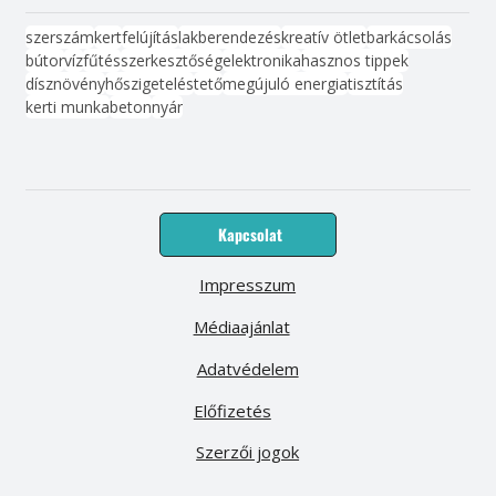
szerszám
kert
felújítás
lakberendezés
kreatív ötlet
barkácsolás
bútor
víz
fűtés
szerkesztőség
elektronika
hasznos tippek
dísznövény
hőszigetelés
tető
megújuló energia
tisztítás
kerti munka
beton
nyár
Kapcsolat
Impresszum
Médiaajánlat
Adatvédelem
Előfizetés
Szerzői jogok