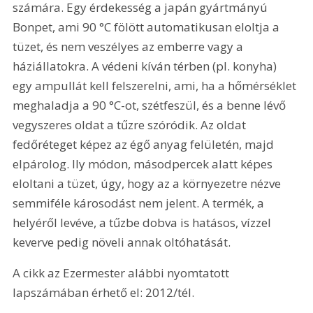
számára. Egy érdekesség a japán gyártmányú 
Bonpet, ami 90 °C fölött automatikusan eloltja a 
tüzet, és nem veszélyes az emberre vagy a 
háziállatokra. A védeni kíván térben (pl. konyha) 
egy ampullát kell felszerelni, ami, ha a hőmérséklet 
meghaladja a 90 °C-ot, szétfeszül, és a benne lévő 
vegyszeres oldat a tűzre szóródik. Az oldat 
fedőréteget képez az égő anyag felületén, majd 
elpárolog. Ily módon, másodpercek alatt képes 
eloltani a tüzet, úgy, hogy az a környezetre nézve 
semmiféle károsodást nem jelent. A termék, a 
helyéről levéve, a tűzbe dobva is hatásos, vízzel 
keverve pedig növeli annak oltóhatását.
A cikk az Ezermester alábbi nyomtatott 
lapszámában érhető el: 2012/tél.