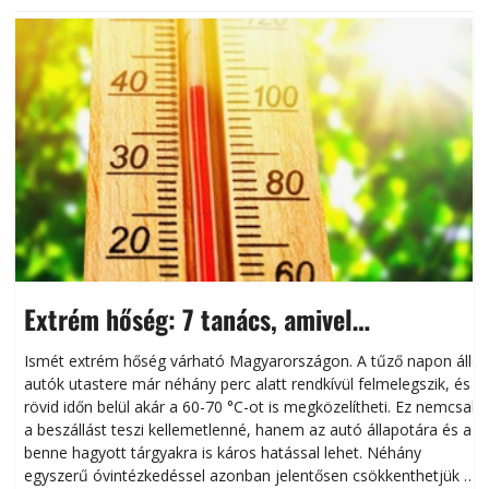
Extrém hőség: 7 tanács, amivel
megóvhatjuk autónkat a nyári károktól
Ismét extrém hőség várható Magyarországon. A tűző napon álló
autók utastere már néhány perc alatt rendkívül felmelegszik, és
rövid időn belül akár a 60-70 °C-ot is megközelítheti. Ez nemcsak
n
a beszállást teszi kellemetlenné, hanem az autó állapotára és a
benne hagyott tárgyakra is káros hatással lehet. Néhány
egyszerű óvintézkedéssel azonban jelentősen csökkenthetjük a