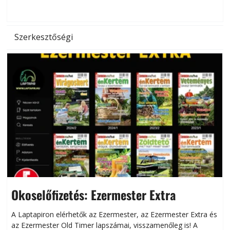
hőség káros hatásait.
l
Szerkesztőségi
Okoselőfizetés: Ezermester Extra
A Laptapiron elérhetők az Ezermester, az Ezermester Extra és
az Ezermester Old Timer lapszámai, visszamenőleg is! A