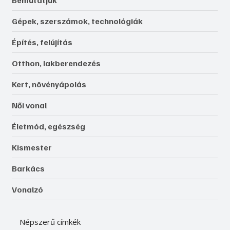
Gépek, szerszámok, technológiák
Építés, felújítás
Otthon, lakberendezés
Kert, növényápolás
Női vonal
Életmód, egészség
Kismester
Barkács
Vonalzó
Népszerű címkék