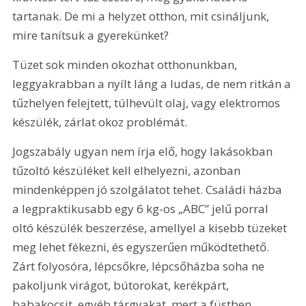
tartanak. De mi a helyzet otthon, mit csináljunk, 
mire tanítsuk a gyerekünket?
Tüzet sok minden okozhat otthonunkban, 
leggyakrabban a nyílt láng a ludas, de nem ritkán a 
tűzhelyen felejtett, túlhevült olaj, vagy elektromos 
készülék, zárlat okoz problémát.
Jogszabály ugyan nem írja elő, hogy lakásokban 
tűzoltó készüléket kell elhelyezni, azonban 
mindenképpen jó szolgálatot tehet. Családi házba 
a legpraktikusabb egy 6 kg-os „ABC” jelű porral 
oltó készülék beszerzése, amellyel a kisebb tüzeket 
meg lehet fékezni, és egyszerűen működtethető. 
Zárt folyosóra, lépcsőkre, lépcsőházba soha ne 
pakoljunk virágot, bútorokat, kerékpárt, 
babakocsit, egyéb tárgyakat, mert a füstben, 