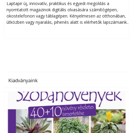
Laptapir új, innovatív, praktikus és egyedi megoldás a
L
nyomtatott magazinok digitális olvasására számítógépen,
okostelefonon vagy táblagépen. Kényelmesen az otthonában,
útközben vagy nyaralás, pihenés alatt is elérhetők lapszámaink.
ú
Bárhol, bármikor, akár külföldön élve vagy dolgozva is
B
olvashatók az Ezermester lapszámai. A Laptapir kényelmes
megoldás, mert: – t
Kiadványaink