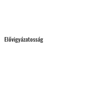
Elővigyázatosság