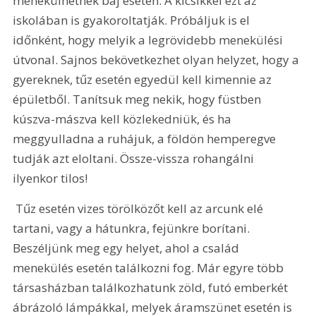
menekülhetnek baj esetén. A kicsikkel ezt az 
iskolában is gyakoroltatják. Próbáljuk is el 
időnként, hogy melyik a legrövidebb menekülési 
útvonal. Sajnos bekövetkezhet olyan helyzet, hogy a 
gyereknek, tűz esetén egyedül kell kimennie az 
épületből. Tanítsuk meg nekik, hogy füstben 
kúszva-mászva kell közlekedniük, és ha 
meggyulladna a ruhájuk, a földön hemperegve 
tudják azt eloltani. Össze-vissza rohangálni 
ilyenkor tilos!
 Tűz esetén vizes törölközőt kell az arcunk elé 
tartani, vagy a hátunkra, fejünkre borítani. 
Beszéljünk meg egy helyet, ahol a család 
menekülés esetén találkozni fog. Már egyre több 
társasházban találkozhatunk zöld, futó emberkét 
ábrázoló lámpákkal, melyek áramszünet esetén is 