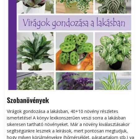
Szobanövények
Virágok gondozása a lakásban, 40+10 növény részletes
ismertetése! A könyv lexikonszerűen veszi sorra a lakásban
s
sikeresen tart­ha­tó növényeket. Már a növény kiválasztásakor
h
segítségünkre lesznek a leírások, mert pontosan megtudjuk,
k
hogy milyen körülményekre (hőmérséklet, páratartalom stb.) van