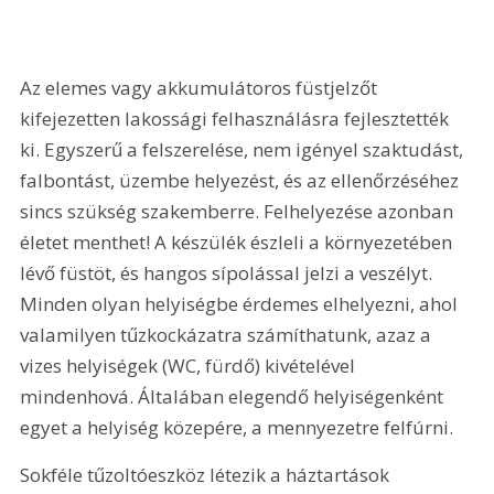
Az elemes vagy akkumulátoros füstjelzőt 
kifejezetten lakossági felhasználásra fejlesztették 
ki. Egyszerű a felszerelése, nem igényel szaktudást, 
falbontást, üzembe helyezést, és az ellenőrzéséhez 
sincs szükség szakemberre. Felhelyezése azonban 
életet menthet! A készülék észleli a környezetében 
lévő füstöt, és hangos sípolással jelzi a veszélyt. 
Minden olyan helyiségbe érdemes elhelyezni, ahol 
valamilyen tűzkockázatra számíthatunk, azaz a 
vizes helyiségek (WC, fürdő) kivételével 
mindenhová. Általában elegendő helyiségenként 
egyet a helyiség közepére, a mennyezetre felfúrni.
Sokféle tűzoltóeszköz létezik a háztartások 