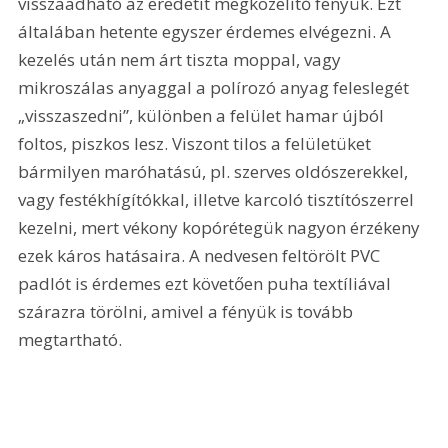
visszaadható az eredetit megközelítő fényük. Ezt 
általában hetente egyszer érdemes elvégezni. A 
kezelés után nem árt tiszta moppal, vagy 
mikroszálas anyaggal a polírozó anyag feleslegét 
„visszaszedni”, különben a felület hamar újból 
foltos, piszkos lesz. Viszont tilos a felületüket 
bármilyen maróhatású, pl. szerves oldószerekkel, 
vagy festékhígítókkal, illetve karcoló tisztítószerrel 
kezelni, mert vékony kopórétegük nagyon érzékeny 
ezek káros hatásaira. A nedvesen feltörölt PVC 
padlót is érdemes ezt követően puha textíliával 
szárazra törölni, amivel a fényük is tovább 
megtartható.