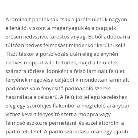
A laminált padlóknak csak a járófelületük nagyon 
ellenálló, viszont a maganyaguk és a csapjaik 
erősen nedvszívó, farostos anyag. Ebből adódóan a 
túlzóan nedves felmosást mindenkor kerülni kell! 
Tisztításkor a porszívózás után elég az enyhén 
nedves moppal való feltörlés, majd a felületek 
szárazra törlése. Időnként a felső laminált felület 
fényének megóvása céljából kimondottan laminált 
padlóhoz való fényesítő padlóápoló szerek 
használata a célszerű. A felújító jellegű kezeléshez 
elég egy szórófejes flakonból a megfelelő arányban 
vízhez kevert fényesítő szert a moppra vagy 
felmosó eszközre permetezni, és ezzel áttörölni a 
padló felületét. A padló száradása után egy újabb 