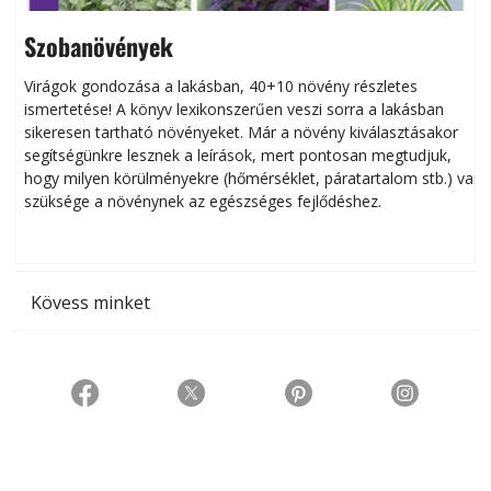
Szobanövények
Virágok gondozása a lakásban, 40+10 növény részletes
ismertetése! A könyv lexikonszerűen veszi sorra a lakásban
s
sikeresen tart­ha­tó növényeket. Már a növény kiválasztásakor
h
segítségünkre lesznek a leírások, mert pontosan megtudjuk,
k
hogy milyen körülményekre (hőmérséklet, páratartalom stb.) van
szüksége a növénynek az egészséges fejlődéshez.
t
Kövess minket