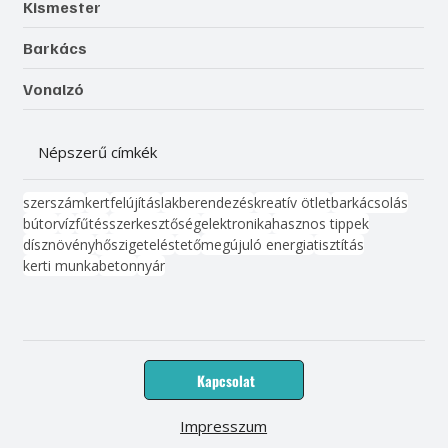
Kismester
Barkács
Vonalzó
Népszerű címkék
szerszám
kert
felújítás
lakberendezés
kreatív ötlet
barkácsolás
bútor
víz
fűtés
szerkesztőség
elektronika
hasznos tippek
dísznövény
hőszigetelés
tető
megújuló energia
tisztítás
kerti munka
beton
nyár
Kapcsolat
Impresszum