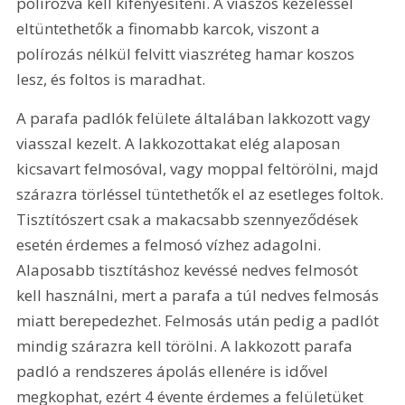
polírozva kell kifényesíteni. A viaszos kezeléssel 
eltüntethetők a finomabb karcok, viszont a 
polírozás nélkül felvitt viaszréteg hamar koszos 
lesz, és foltos is maradhat.
A parafa padlók felülete általában lakkozott vagy 
viasszal kezelt. A lakkozottakat elég alaposan 
kicsavart felmosóval, vagy moppal feltörölni, majd 
szárazra törléssel tüntethetők el az esetleges foltok. 
Tisztítószert csak a makacsabb szennyeződések 
esetén érdemes a felmosó vízhez adagolni. 
Alaposabb tisztításhoz kevéssé nedves felmosót 
kell használni, mert a parafa a túl nedves felmosás 
miatt berepedezhet. Felmosás után pedig a padlót 
mindig szárazra kell törölni. A lakkozott parafa 
padló a rendszeres ápolás ellenére is idővel 
megkophat, ezért 4 évente érdemes a felületüket 