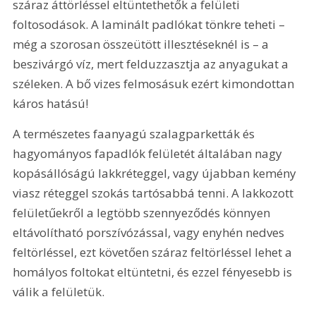
száraz áttörléssel eltüntethetők a felületi 
foltosodások. A laminált padlókat tönkre teheti – 
még a szorosan összeütött illesztéseknél is – a 
beszivárgó víz, mert felduzzasztja az anyagukat a 
széleken. A bő vizes felmosásuk ezért kimondottan 
káros hatású!
A természetes faanyagú szalagparketták és 
hagyományos fapadlók felületét általában nagy 
kopásállóságú lakkréteggel, vagy újabban kemény 
viasz réteggel szokás tartósabbá tenni. A lakkozott 
felületűekről a legtöbb szennyeződés könnyen 
eltávolítható porszívózással, vagy enyhén nedves 
feltörléssel, ezt követően száraz feltörléssel lehet a 
homályos foltokat eltüntetni, és ezzel fényesebb is 
válik a felületük.