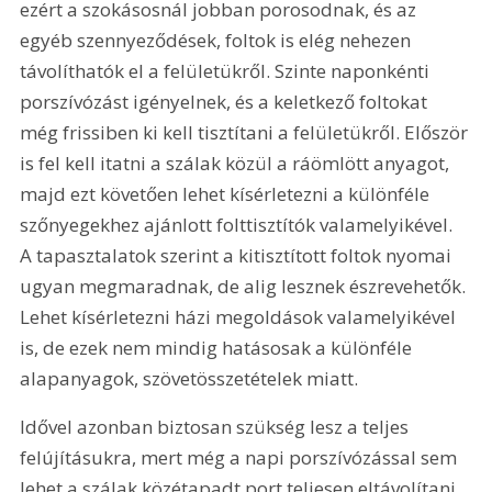
ezért a szokásosnál jobban porosodnak, és az 
egyéb szennyeződések, foltok is elég nehezen 
távolíthatók el a felületükről. Szinte naponkénti 
porszívózást igényelnek, és a keletkező foltokat 
még frissiben ki kell tisztítani a felületükről. Először 
is fel kell itatni a szálak közül a ráömlött anyagot, 
majd ezt követően lehet kísérletezni a különféle 
szőnyegekhez ajánlott folttisztítók valamelyikével. 
A tapasztalatok szerint a kitisztított foltok nyomai 
ugyan megmaradnak, de alig lesznek észrevehetők. 
Lehet kísérletezni házi megoldások valamelyikével 
is, de ezek nem mindig hatásosak a különféle 
alapanyagok, szövetösszetételek miatt.
Idővel azonban biztosan szükség lesz a teljes 
felújításukra, mert még a napi porszívózással sem 
lehet a szálak közétapadt port teljesen eltávolítani. 