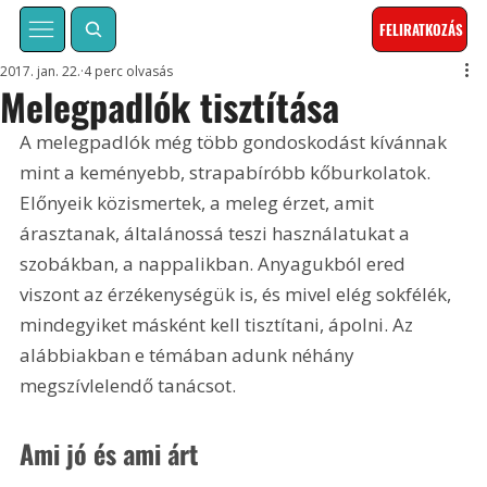
FELIRATKOZÁS
2017. jan. 22.
4 perc olvasás
Melegpadlók tisztítása
A melegpadlók még több gondoskodást kívánnak 
mint a keményebb, strapabíróbb kőburkolatok. 
Előnyeik közismertek, a meleg érzet, amit 
árasztanak, általánossá teszi használatukat a 
szobákban, a nappalikban. Anyagukból ered 
viszont az érzékenységük is, és mivel elég sokfélék, 
mindegyiket másként kell tisztítani, ápolni. Az 
alábbiakban e témában adunk néhány 
megszívlelendő tanácsot.
Ami jó és ami árt