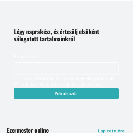
Légy naprakész, és értesülj elsőként
válogatott tartalmainkról
E-mail cím
*
Igen, szeretnék feliratkozni, és elfogadom az 
adatkezelést. 
Adatvédelmi tájékoztató
Feliratkozás
Ezermester online
Lap tetejére