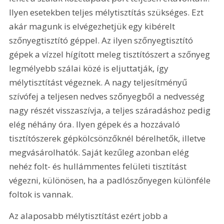
Ilyen esetekben teljes mélytisztítás szükséges. Ezt 
akár magunk is elvégezhetjük egy kibérelt 
szőnyegtisztító géppel. Az ilyen szőnyegtisztító 
gépek a vízzel hígított meleg tisztítószert a szőnyeg 
legmélyebb szálai közé is eljuttatják, így 
mélytisztítást végeznek. A nagy teljesítményű 
szívófej a teljesen nedves szőnyegből a nedvesség 
nagy részét visszaszívja, a teljes száradáshoz pedig 
elég néhány óra. Ilyen gépek és a hozzávaló 
tisztítószerek gépkölcsönzőknél bérelhetők, illetve 
megvásárolhatók. Saját kezűleg azonban elég 
nehéz folt- és hullámmentes felületi tisztítást 
végezni, különösen, ha a padlószőnyegen különféle 
foltok is vannak.
Az alaposabb mélytisztítást ezért jobb a 