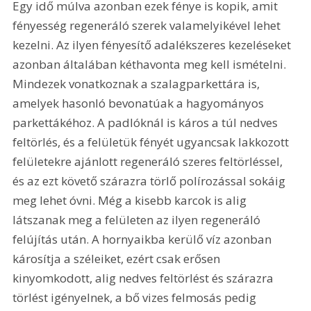
Egy idő múlva azonban ezek fénye is kopik, amit 
fényesség regeneráló szerek valamelyikével lehet 
kezelni. Az ilyen fényesítő adalékszeres kezeléseket 
azonban általában kéthavonta meg kell ismételni. 
Mindezek vonatkoznak a szalagparkettára is, 
amelyek hasonló bevonatúak a hagyományos 
parkettákéhoz. A padlóknál is káros a túl nedves 
feltörlés, és a felületük fényét ugyancsak lakkozott 
felületekre ajánlott regeneráló szeres feltörléssel, 
és az ezt követő szárazra törlő polírozással sokáig 
meg lehet óvni. Még a kisebb karcok is alig 
látszanak meg a felületen az ilyen regeneráló 
felújítás után. A hornyaikba kerülő víz azonban 
károsítja a széleiket, ezért csak erősen 
kinyomkodott, alig nedves feltörlést és szárazra 
törlést igényelnek, a bő vizes felmosás pedig 