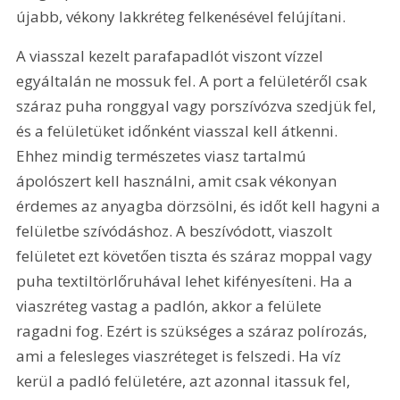
újabb, vékony lakkréteg felkenésével felújítani.
A viasszal kezelt parafapadlót viszont vízzel 
egyáltalán ne mossuk fel. A port a felületéről csak 
száraz puha ronggyal vagy porszívózva szedjük fel, 
és a felületüket időnként viasszal kell átkenni. 
Ehhez mindig természetes viasz tartalmú 
ápolószert kell használni, amit csak vékonyan 
érdemes az anyagba dörzsölni, és időt kell hagyni a 
felületbe szívódáshoz. A beszívódott, viaszolt 
felületet ezt követően tiszta és száraz moppal vagy 
puha textiltörlőruhával lehet kifényesíteni. Ha a 
viaszréteg vastag a padlón, akkor a felülete 
ragadni fog. Ezért is szükséges a száraz polírozás, 
ami a felesleges viaszréteget is felszedi. Ha víz 
kerül a padló felületére, azt azonnal itassuk fel, 