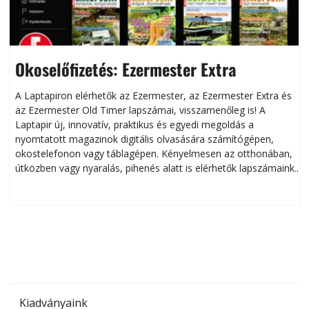
Okoselőfizetés: Ezermester Extra
A Laptapiron elérhetők az Ezermester, az Ezermester Extra és
az Ezermester Old Timer lapszámai, visszamenőleg is! A
Laptapir új, innovatív, praktikus és egyedi megoldás a
L
nyomtatott magazinok digitális olvasására számítógépen,
okostelefonon vagy táblagépen. Kényelmesen az otthonában,
útközben vagy nyaralás, pihenés alatt is elérhetők lapszámaink.
ú
Bárhol, bármikor, akár külföldön élve vagy dolgozva is
B
olvashatók az Ezermester lapszámai. A Laptapir kényelmes
megoldás, mert: – t
Kiadványaink