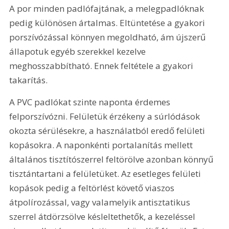
A por minden padlófajtának, a melegpadlóknak 
pedig különösen ártalmas. Eltüntetése a gyakori 
porszívózással könnyen megoldható, ám újszerű 
állapotuk egyéb szerekkel kezelve 
meghosszabbítható. Ennek feltétele a gyakori 
takarítás.
A PVC padlókat szinte naponta érdemes 
felporszívózni. Felületük érzékeny a súrlódások 
okozta sérülésekre, a használatból eredő felületi 
kopásokra. A naponkénti portalanítás mellett 
általános tisztítószerrel feltörölve azonban könnyű 
tisztántartani a felületüket. Az esetleges felületi 
kopások pedig a feltörlést követő viaszos 
átpolírozással, vagy valamelyik antisztatikus 
szerrel átdörzsölve késleltethetők, a kezeléssel 