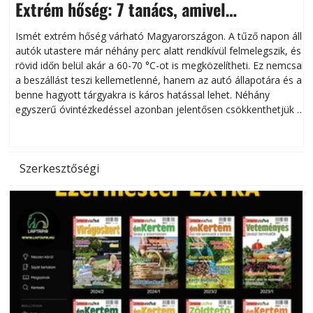
Extrém hőség: 7 tanács, amivel
megóvhatjuk autónkat a nyári károktól
Ismét extrém hőség várható Magyarországon. A tűző napon álló
autók utastere már néhány perc alatt rendkívül felmelegszik, és
rövid időn belül akár a 60-70 °C-ot is megközelítheti. Ez nemcsak
n
a beszállást teszi kellemetlenné, hanem az autó állapotára és a
benne hagyott tárgyakra is káros hatással lehet. Néhány
egyszerű óvintézkedéssel azonban jelentősen csökkenthetjük a
hőség káros hatásait.
l
Szerkesztőségi