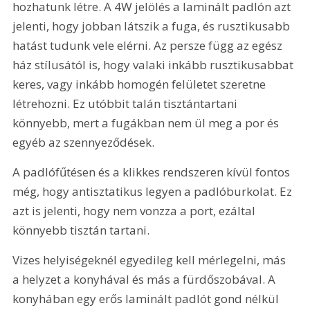
hozhatunk létre. A 4W jelölés a laminált padlón azt 
jelenti, hogy jobban látszik a fuga, és rusztikusabb 
hatást tudunk vele elérni. Az persze függ az egész 
ház stílusától is, hogy valaki inkább rusztikusabbat 
keres, vagy inkább homogén felületet szeretne 
létrehozni. Ez utóbbit talán tisztántartani 
könnyebb, mert a fugákban nem ül meg a por és 
egyéb az szennyeződések.
A padlófűtésen és a klikkes rendszeren kívül fontos 
még, hogy antisztatikus legyen a padlóburkolat. Ez 
azt is jelenti, hogy nem vonzza a port, ezáltal 
könnyebb tisztán tartani.
Vizes helyiségeknél egyedileg kell mérlegelni, más 
a helyzet a konyhával és más a fürdőszobával. A 
konyhában egy erős laminált padlót gond nélkül 