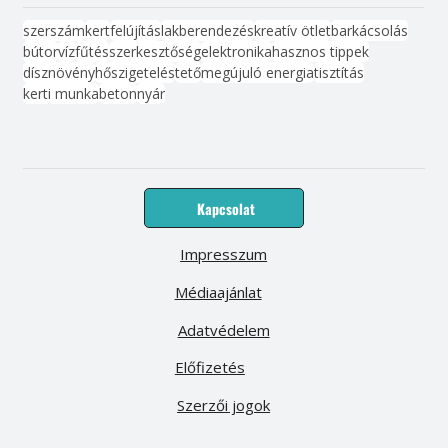
szerszám
kert
felújítás
lakberendezés
kreatív ötlet
barkácsolás
bútor
víz
fűtés
szerkesztőség
elektronika
hasznos tippek
dísznövény
hőszigetelés
tető
megújuló energia
tisztítás
kerti munka
beton
nyár
Kapcsolat
Impresszum
Médiaajánlat
Adatvédelem
Előfizetés
Szerzői jogok