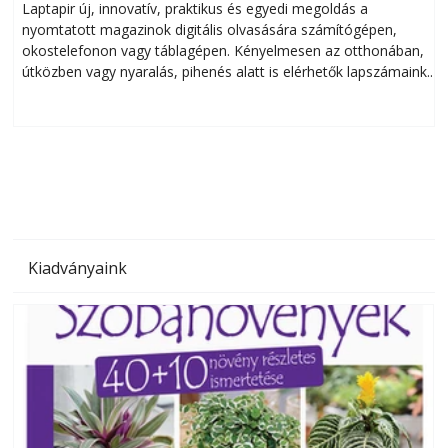
Laptapir új, innovatív, praktikus és egyedi megoldás a
L
nyomtatott magazinok digitális olvasására számítógépen,
okostelefonon vagy táblagépen. Kényelmesen az otthonában,
útközben vagy nyaralás, pihenés alatt is elérhetők lapszámaink.
ú
Bárhol, bármikor, akár külföldön élve vagy dolgozva is
B
olvashatók az Ezermester lapszámai. A Laptapir kényelmes
megoldás, mert: – t
Kiadványaink