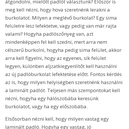
átgondolni, mielőtt padlót választunk? Először is 
meg kell nézni, hogy hova szeretnénk lerakni a 
burkolatot. Milyen a meglévő burkolat? Egy sima 
felületre lesz lefektetve, vagy pedig van már rajta 
valami? Hogyha padlószőnyeg van, azt 
mindenképpen fel kell szedni, mert arra nem 
célszerű burkolni, hogyha pedig sima felület, akkor 
arra kell figyelni, hogy az egyenes, sík felület 
legyen, különben aljzatkiegyenlítőt kell használni 
az új padlóburkolat lefektetése előtt. Fontos kérdés 
az is, hogy milyen helyiségben szeretnénk használni 
a laminált padlót. Teljesen más szempontokat kell 
nézni, hogyha egy hálószobába keresünk 
burkolatot, vagy ha egy előszobába.
Elsősorban nézni kell, hogy milyen vastag egy 
laminált padló. Hogyha egy vastag, jó 