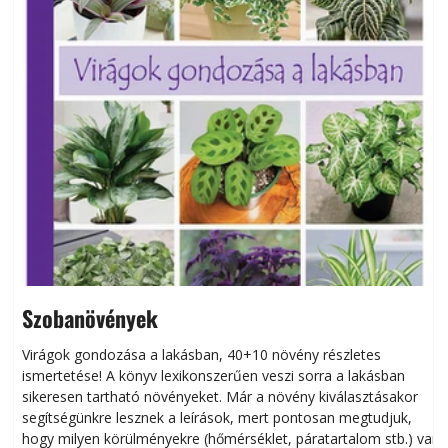
Szobanövények
Virágok gondozása a lakásban, 40+10 növény részletes
ismertetése! A könyv lexikonszerűen veszi sorra a lakásban
s
sikeresen tart­ha­tó növényeket. Már a növény kiválasztásakor
h
segítségünkre lesznek a leírások, mert pontosan megtudjuk,
k
hogy milyen körülményekre (hőmérséklet, páratartalom stb.) van