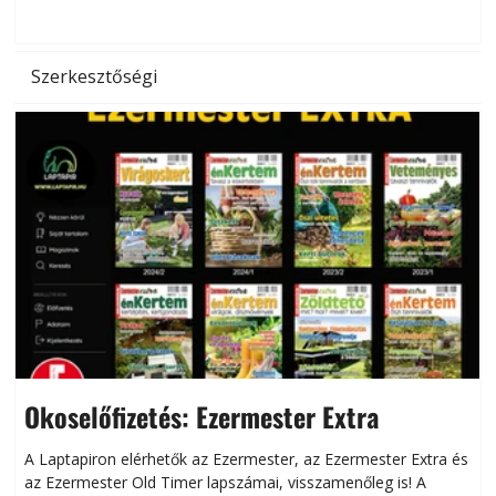
d
Szerkesztőségi
Okoselőfizetés: Ezermester Extra
A Laptapiron elérhetők az Ezermester, az Ezermester Extra és
az Ezermester Old Timer lapszámai, visszamenőleg is! A