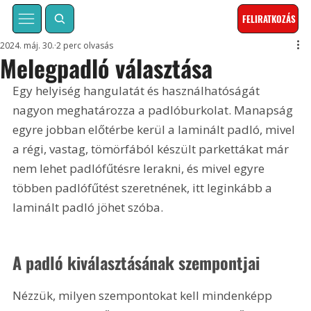
FELIRATKOZÁS
2024. máj. 30.
2 perc olvasás
Melegpadló választása
Egy helyiség hangulatát és használhatóságát 
nagyon meghatározza a padlóburkolat. Manapság 
egyre jobban előtérbe kerül a laminált padló, mivel 
a régi, vastag, tömörfából készült parkettákat már 
nem lehet padlófűtésre lerakni, és mivel egyre 
többen padlófűtést szeretnének, itt leginkább a 
laminált padló jöhet szóba.
A padló kiválasztásának szempontjai
Nézzük, milyen szempontokat kell mindenképp 