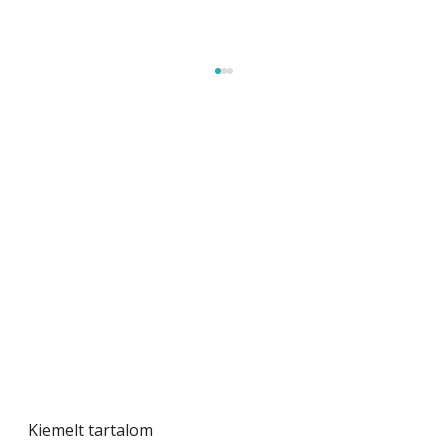
Gyerekszoba az új tanévhez
Kiemelt tartalom