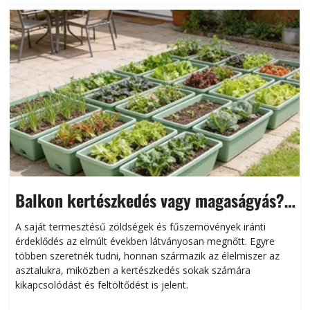
Balkon kertészkedés vagy magaságyás?
Helytakarékos kertészkedés
A saját termesztésű zöldségek és fűszernövények iránti
érdeklődés az elmúlt években látványosan megnőtt. Egyre
többen szeretnék tudni, honnan származik az élelmiszer az
l
asztalukra, miközben a kertészkedés sokak számára
kikapcsolódást és feltöltődést is jelent.
é