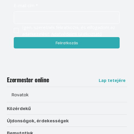
E-mail cím
*
Igen, szeretnék feliratkozni, és elfogadom az 
adatkezelést. 
Adatvédelmi tájékoztató
Feliratkozás
Ezermester online
Lap tetejére
Rovatok
Közérdekű
Újdonságok, érdekességek
Bemutatjuk