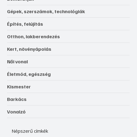
Gépek, szerszámok, technológiák
Építés, felújítás
Otthon, lakberendezés
Kert, növényápolás
Női vonal
Életmód, egészség
Kismester
Barkács
Vonalzó
Népszerű címkék