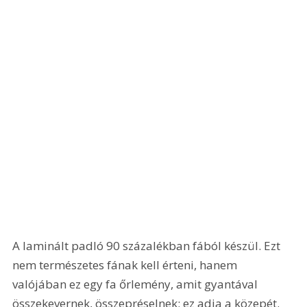
A laminált padló 90 százalékban fából készül. Ezt 
nem természetes fának kell érteni, hanem 
valójában ez egy fa őrlemény, amit gyantával 
összekevernek, összepréselnek; ez adja a közepét. 