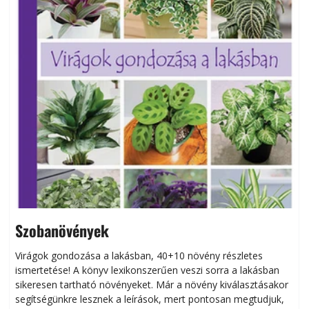
Szobanövények
Virágok gondozása a lakásban, 40+10 növény részletes
ismertetése! A könyv lexikonszerűen veszi sorra a lakásban
s
sikeresen tart­ha­tó növényeket. Már a növény kiválasztásakor
h
segítségünkre lesznek a leírások, mert pontosan megtudjuk,
k