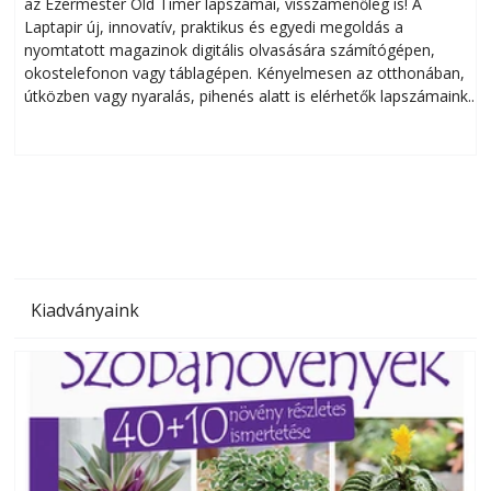
az Ezermester Old Timer lapszámai, visszamenőleg is! A
Laptapir új, innovatív, praktikus és egyedi megoldás a
L
nyomtatott magazinok digitális olvasására számítógépen,
okostelefonon vagy táblagépen. Kényelmesen az otthonában,
útközben vagy nyaralás, pihenés alatt is elérhetők lapszámaink.
ú
Bárhol, bármikor, akár külföldön élve vagy dolgozva is
B
olvashatók az Ezermester lapszámai. A Laptapir kényelmes
megoldás, mert: – t
Kiadványaink