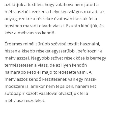
azt látjuk a textilen, hogy valahova nem jutott a 
méhviaszból, ezeken a helyeken világos maradt az 
anyag, ezekre a részekre óvatosan itassuk fel a 
tepsiben maradt olvadt viaszt. Ezután kihűtjük, és 
kész a méhviaszos kendő.
Érdemes minél sűrűbb szövésű textilt használni, 
hiszen a kisebb réseket egyszerűbb „befoltozni” a 
méhviasszal. Nagyobb szövet rések közé is bemegy 
természetesen a viasz, de az ilyen kendőn 
hamarabb kezd el majd töredezetté válni. A 
méhviaszos kendő készítésének van egy másik 
módszere is, amikor nem tepsiben, hanem két 
sütőpapír között vasalóval olvasztjuk fel a 
méhviasz reszeléket.