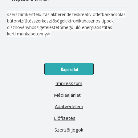
szerszám
kert
felújítás
lakberendezés
kreatív ötlet
barkácsolás
bútor
víz
fűtés
szerkesztőség
elektronika
hasznos tippek
dísznövény
hőszigetelés
tető
megújuló energia
tisztítás
kerti munka
beton
nyár
Kapcsolat
Impresszum
Médiaajánlat
Adatvédelem
Előfizetés
Szerzői jogok