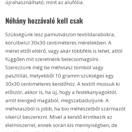
újrahasználható, mint az alufólia.
Néhány hozzávaló kell csak
Szükségünk lesz pamutvászon textildarabokra, 
körülbelül 30x30 centiméteres méretekben. A 
méret ettől eltérő, vagy akár többféle is lehet, attól 
függően mit szeretnénk belecsomagolni. 
Szerezzünk még be méhviasz tömböt vagy 
pasztillát, melyekből 10 gramm szükséges egy 
30x30 centiméteres kendőhöz. A textilt mossuk ki 
először, akkor is, ha új, hogy a festékanyagoktól, 
amit kienged magából, megszabaduljunk. A 
méhviaszból is jobb, ha bio méhészetből származót 
sikerül beszerezni. Mivel a kendő érintkezik az 
élelmiszerrel, ennek során kis mennyiségben, de 