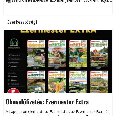
egyszerű óvintézkedéssel azonban jelentősen csökkenthetjük a
hőség káros hatásait.
l
Szerkesztőségi
Okoselőfizetés: Ezermester Extra
A Laptapiron elérhetők az Ezermester, az Ezermester Extra és