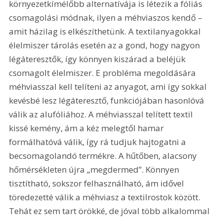
környezetkímélőbb alternatívája is létezik a fóliás 
csomagolási módnak, ilyen a méhviaszos kendő – 
amit házilag is elkészíthetünk. A textilanyagokkal 
élelmiszer tárolás esetén az a gond, hogy nagyon 
légáteresztők, így könnyen kiszárad a beléjük 
csomagolt élelmiszer. E probléma megoldására 
méhviasszal kell telíteni az anyagot, ami így sokkal 
kevésbé lesz légáteresztő, funkciójában hasonlóvá 
válik az alufóliához. A méhviasszal telített textil 
kissé kemény, ám a kéz melegtől hamar 
formálhatóvá válik, így rá tudjuk hajtogatni a 
becsomagolandó termékre. A hűtőben, alacsony 
hőmérsékleten újra „megdermed”. Könnyen 
tisztítható, sokszor felhasználható, ám idővel 
töredezetté válik a méhviasz a textilrostok között. 
Tehát ez sem tart örökké, de jóval több alkalommal 