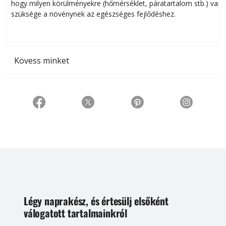
hogy milyen körülményekre (hőmérséklet, páratartalom stb.) van
szüksége a növénynek az egészséges fejlődéshez.
t
Kövess minket
Légy naprakész, és értesülj elsőként
válogatott tartalmainkról