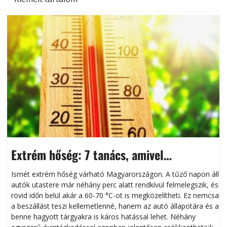
Extrém hőség: 7 tanács, amivel
megóvhatjuk autónkat a nyári károktól
Ismét extrém hőség várható Magyarországon. A tűző napon álló
autók utastere már néhány perc alatt rendkívül felmelegszik, és
rövid időn belül akár a 60-70 °C-ot is megközelítheti. Ez nemcsak
n
a beszállást teszi kellemetlenné, hanem az autó állapotára és a
benne hagyott tárgyakra is káros hatással lehet. Néhány