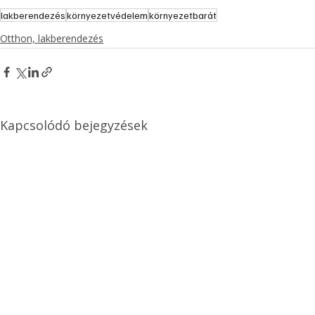
lakberendezés
környezetvédelem
környezetbarát
Otthon, lakberendezés
Kapcsolódó bejegyzések