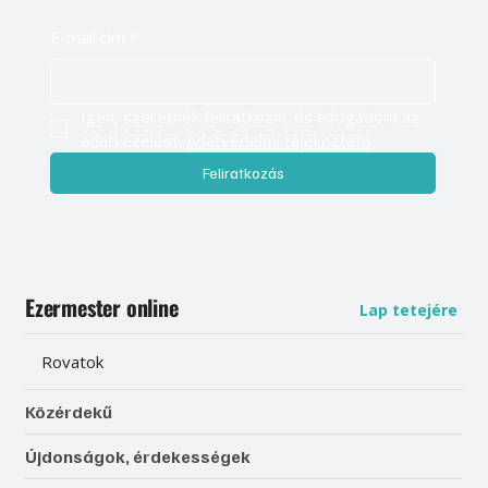
E-mail cím
*
Igen, szeretnék feliratkozni, és elfogadom az 
adatkezelést. 
Adatvédelmi tájékoztató
Feliratkozás
Ezermester online
Lap tetejére
Rovatok
Közérdekű
Újdonságok, érdekességek