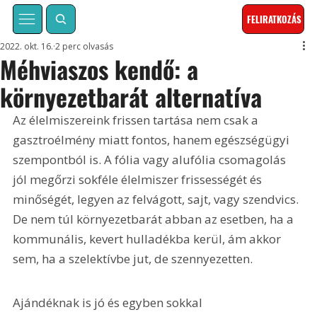
FELIRATKOZÁS
2022. okt. 16.
2 perc olvasás
Méhviaszos kendő: a
környezetbarát alternatíva
Az élelmiszereink frissen tartása nem csak a 
gasztroélmény miatt fontos, hanem egészségügyi 
szempontból is. A fólia vagy alufólia csomagolás 
jól megőrzi sokféle élelmiszer frissességét és 
minőségét, legyen az felvágott, sajt, vagy szendvics. 
De nem túl környezetbarát abban az esetben, ha a 
kommunális, kevert hulladékba kerül, ám akkor 
sem, ha a szelektívbe jut, de szennyezetten.
Ajándéknak is jó és egyben sokkal 