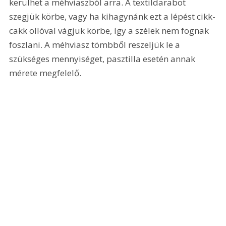
kerülhet a méhviaszból arra. A textildarabot 
szegjük körbe, vagy ha kihagynánk ezt a lépést cikk-
cakk ollóval vágjuk körbe, így a szélek nem fognak 
foszlani. A méhviasz tömbből reszeljük le a 
szükséges mennyiséget, pasztilla esetén annak 
mérete megfelelő.