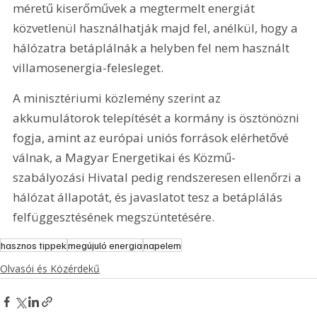
méretű kiserőművek a megtermelt energiát 
közvetlenül használhatják majd fel, anélkül, hogy a 
hálózatra betáplálnák a helyben fel nem használt 
villamosenergia-felesleget.
A minisztériumi közlemény szerint az 
akkumulátorok telepítését a kormány is ösztönözni 
fogja, amint az európai uniós források elérhetővé 
válnak, a Magyar Energetikai és Közmű-
szabályozási Hivatal pedig rendszeresen ellenőrzi a 
hálózat állapotát, és javaslatot tesz a betáplálás 
felfüggesztésének megszüntetésére.
hasznos tippek
megújuló energia
napelem
Olvasói és Közérdekű