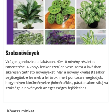
Szobanövények
Virágok gondozása a lakásban, 40+10 növény részletes
ismertetése! A könyv lexikonszerűen veszi sorra a lakásban
s
sikeresen tart­ha­tó növényeket. Már a növény kiválasztásakor
h
segítségünkre lesznek a leírások, mert pontosan megtudjuk,
k
hogy milyen körülményekre (hőmérséklet, páratartalom stb.) van
szüksége a növénynek az egészséges fejlődéshez.
t
Kövess minket