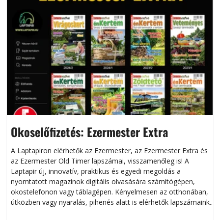
Okoselőfizetés: Ezermester Extra
A Laptapiron elérhetők az Ezermester, az Ezermester Extra és
az Ezermester Old Timer lapszámai, visszamenőleg is! A
Laptapir új, innovatív, praktikus és egyedi megoldás a
L
nyomtatott magazinok digitális olvasására számítógépen,
okostelefonon vagy táblagépen. Kényelmesen az otthonában,
útközben vagy nyaralás, pihenés alatt is elérhetők lapszámaink.
ú
Bárhol, bármikor, akár külföldön élve vagy dolgozva is
B