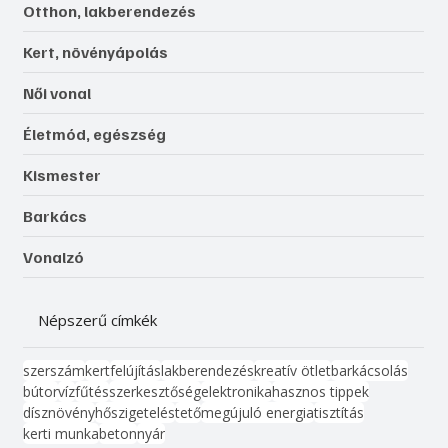
Otthon, lakberendezés
Kert, növényápolás
Női vonal
Életmód, egészség
Kismester
Barkács
Vonalzó
Népszerű címkék
szerszám
kert
felújítás
lakberendezés
kreatív ötlet
barkácsolás
bútor
víz
fűtés
szerkesztőség
elektronika
hasznos tippek
dísznövény
hőszigetelés
tető
megújuló energia
tisztítás
kerti munka
beton
nyár