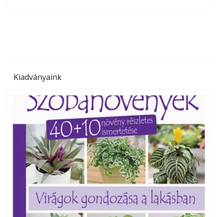
olvashatók az Ezermester lapszámai. A Laptapir kényelmes
megoldás, mert: – t
Kiadványaink