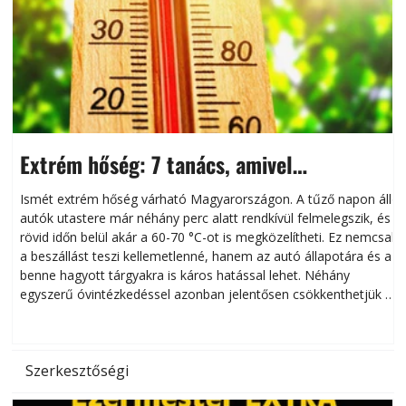
Extrém hőség: 7 tanács, amivel
megóvhatjuk autónkat a nyári károktól
Ismét extrém hőség várható Magyarországon. A tűző napon álló
autók utastere már néhány perc alatt rendkívül felmelegszik, és
rövid időn belül akár a 60-70 °C-ot is megközelítheti. Ez nemcsak
n
a beszállást teszi kellemetlenné, hanem az autó állapotára és a
benne hagyott tárgyakra is káros hatással lehet. Néhány
egyszerű óvintézkedéssel azonban jelentősen csökkenthetjük a
hőség káros hatásait.
l
Szerkesztőségi