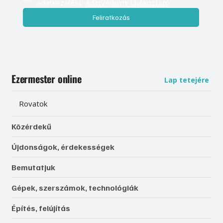
adatkezelést. 
Adatvédelmi tájékoztató
Feliratkozás
Ezermester online
Lap tetejére
Rovatok
Közérdekű
Újdonságok, érdekességek
Bemutatjuk
Gépek, szerszámok, technológiák
Építés, felújítás