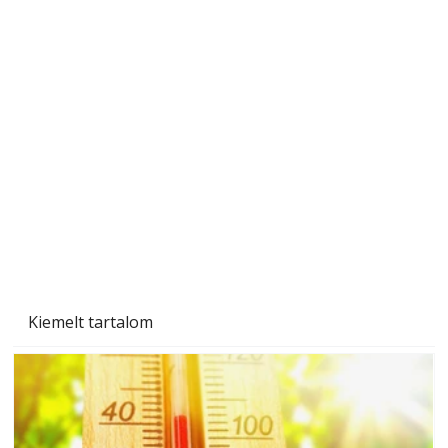
Naptej vagy napolaj? Melyiket válasszuk, és
miben különböznek?
Kiemelt tartalom