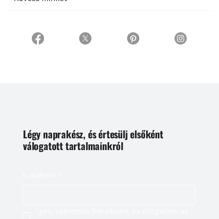
Légy naprakész, és értesülj elsőként
válogatott tartalmainkról
E-mail cím
*
Igen, szeretnék feliratkozni, és elfogadom az 