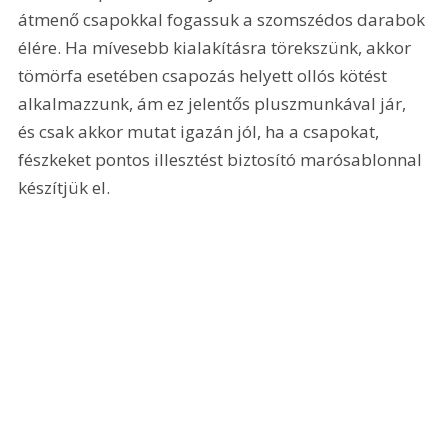
átmenő csapokkal fogassuk a szomszédos darabok 
élére. Ha mívesebb kialakításra törekszünk, akkor 
tömörfa esetében csapozás helyett ollós kötést 
alkalmazzunk, ám ez jelentős pluszmunkával jár, 
és csak akkor mutat igazán jól, ha a csapokat, 
fészkeket pontos illesztést biztosító marósablonnal 
készítjük el. 