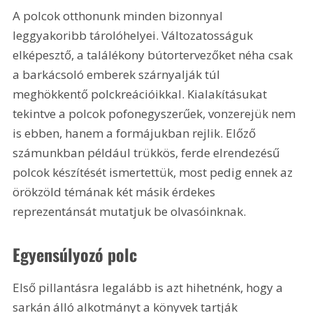
A polcok otthonunk minden bizonnyal 
leggyakoribb tárolóhelyei. Változatosságuk 
elképesztő, a találékony bútortervezőket néha csak 
a barkácsoló emberek szárnyalják túl 
meghökkentő polckreációikkal. Kialakításukat 
tekintve a polcok pofonegyszerűek, vonzerejük nem 
is ebben, hanem a formájukban rejlik. Előző 
számunkban például trükkös, ferde elrendezésű 
polcok készítését ismertettük, most pedig ennek az 
örökzöld témának két másik érdekes 
reprezentánsát mutatjuk be olvasóinknak.
Egyensúlyozó polc
Első pillantásra legalább is azt hihetnénk, hogy a 
sarkán álló alkotmányt a könyvek tartják 