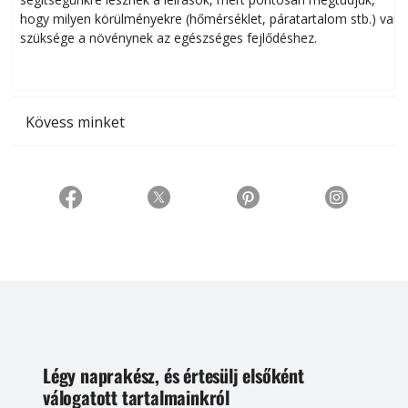
hogy milyen körülményekre (hőmérséklet, páratartalom stb.) van
szüksége a növénynek az egészséges fejlődéshez.
t
Kövess minket
Légy naprakész, és értesülj elsőként
válogatott tartalmainkról