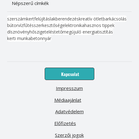
Népszerű címkék
szerszám
kert
felújítás
lakberendezés
kreatív ötlet
barkácsolás
bútor
víz
fűtés
szerkesztőség
elektronika
hasznos tippek
dísznövény
hőszigetelés
tető
megújuló energia
tisztítás
kerti munka
beton
nyár
Kapcsolat
Impresszum
Médiaajánlat
Adatvédelem
Előfizetés
Szerzői jogok