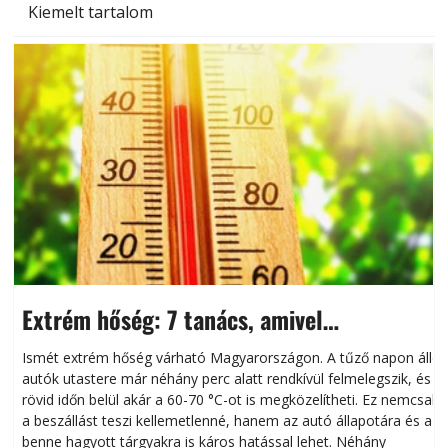
Kiemelt tartalom
Extrém hőség: 7 tanács, amivel
megóvhatjuk autónkat a nyári károktól
Ismét extrém hőség várható Magyarországon. A tűző napon álló
autók utastere már néhány perc alatt rendkívül felmelegszik, és
rövid időn belül akár a 60-70 °C-ot is megközelítheti. Ez nemcsak
n
a beszállást teszi kellemetlenné, hanem az autó állapotára és a
benne hagyott tárgyakra is káros hatással lehet. Néhány