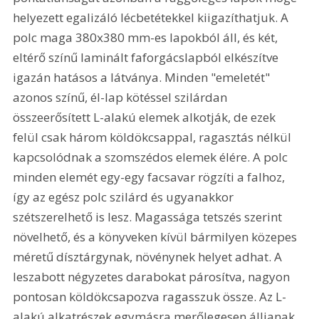
helyezett egalizáló lécbetétekkel kiigazíthatjuk. A 
polc maga 380x380 mm-es lapokból áll, és két, 
eltérő színű laminált faforgácslapból elkészítve 
igazán hatásos a látványa. Minden "emeletét" 
azonos színű, él-lap kötéssel szilárdan 
összeerősített L-alakú elemek alkotják, de ezek 
felül csak három köldökcsappal, ragasztás nélkül 
kapcsolódnak a szomszédos elemek élére. A polc 
minden elemét egy-egy facsavar rögzíti a falhoz, 
így az egész polc szilárd és ugyanakkor 
szétszerelhető is lesz. Magassága tetszés szerint 
növelhető, és a könyveken kívül bármilyen közepes 
méretű dísztárgynak, növénynek helyet adhat. A 
leszabott négyzetes darabokat párosítva, nagyon 
pontosan köldökcsapozva ragasszuk össze. Az L-
alakú alkatrészek egymásra merőlegesen álljanak, 