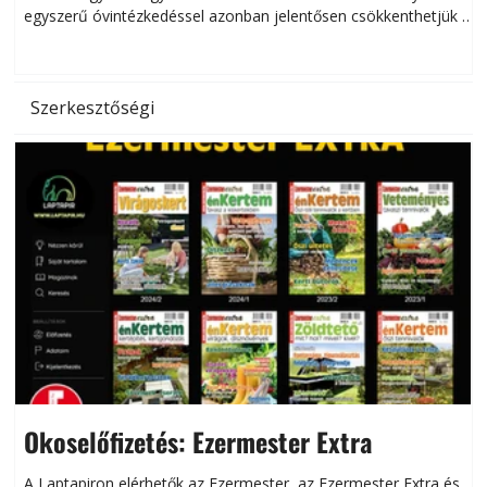
egyszerű óvintézkedéssel azonban jelentősen csökkenthetjük a
hőség káros hatásait.
l
Szerkesztőségi
Okoselőfizetés: Ezermester Extra
A Laptapiron elérhetők az Ezermester, az Ezermester Extra és