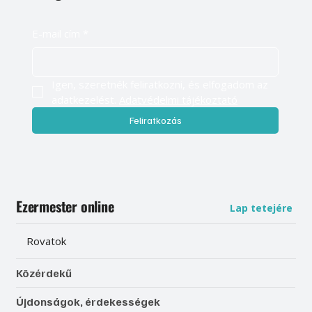
E-mail cím
*
Igen, szeretnék feliratkozni, és elfogadom az 
adatkezelést. 
Adatvédelmi tájékoztató
Feliratkozás
Ezermester online
Lap tetejére
Rovatok
Közérdekű
Újdonságok, érdekességek