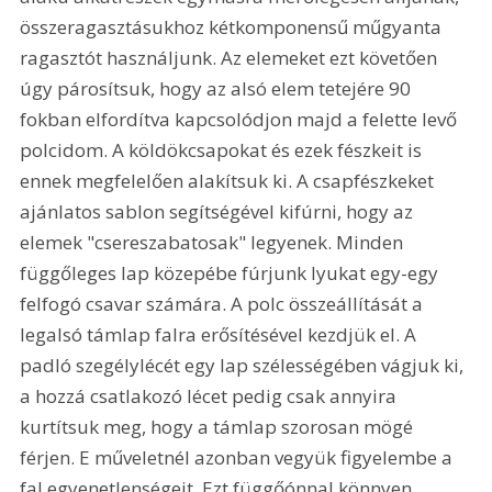
összeragasztásukhoz kétkomponensű műgyanta 
ragasztót használjunk. Az elemeket ezt követően 
úgy párosítsuk, hogy az alsó elem tetejére 90 
fokban elfordítva kapcsolódjon majd a felette levő 
polcidom. A köldökcsapokat és ezek fészkeit is 
ennek megfelelően alakítsuk ki. A csapfészkeket 
ajánlatos sablon segítségével kifúrni, hogy az 
elemek "csereszabatosak" legyenek. Minden 
függőleges lap közepébe fúrjunk lyukat egy-egy 
felfogó csavar számára. A polc összeállítását a 
legalsó támlap falra erősítésével kezdjük el. A 
padló szegélylécét egy lap szélességében vágjuk ki, 
a hozzá csatlakozó lécet pedig csak annyira 
kurtítsuk meg, hogy a támlap szorosan mögé 
férjen. E műveletnél azonban vegyük figyelembe a 
fal egyenetlenségeit. Ezt függőónnal könnyen 