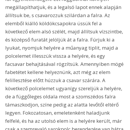
megállapíthatjuk, és a legalsó lapot ennek alapján 
állítsuk be, s csavarozzuk szilárdan a falra. Az 
elemből kiálló köldökcsapokra üssük fel a 
következő elem alsó szélét, majd állítsuk vízszintbe, 
és középső furatát jelöljük át a falra. Fúrjuk ki a 
lyukat, nyomjuk helyére a műanyag tiplit, majd a 
polcelemet illesszük vissza a helyére, és egy 
facsavar behajtásával rögzítsük. Amennyiben mögé 
fabetétet kellene helyeznünk, azt még az elem 
felillesztése előtt húzzuk a csavar szárára. A 
következő polcelemet ugyanígy szereljük a helyére, 
de a függőleges oldala most a szomszédos falra 
támaszkodjon, színe pedig az alatta levőtől eltérő 
legyen. Fokozatosan, emeletenként haladjunk 
felfelé, és ha az utolsó elem is a helyére került, már 
csak a szemrevaló sarokpolc berendezése van hátra.