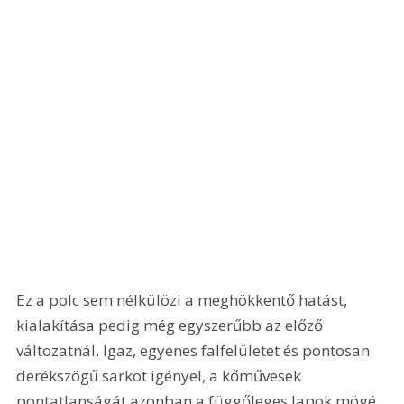
Ez a polc sem nélkülözi a meghökkentő hatást, 
kialakítása pedig még egyszerűbb az előző 
változatnál. Igaz, egyenes falfelületet és pontosan 
derékszögű sarkot igényel, a kőművesek 
pontatlanságát azonban a függőleges lapok mögé 