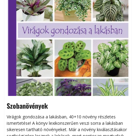
Szobanövények
Virágok gondozása a lakásban, 40+10 növény részletes
ismertetése! A könyv lexikonszerűen veszi sorra a lakásban
s
sikeresen tart­ha­tó növényeket. Már a növény kiválasztásakor
h
segítségünkre lesznek a leírások, mert pontosan megtudjuk,
k