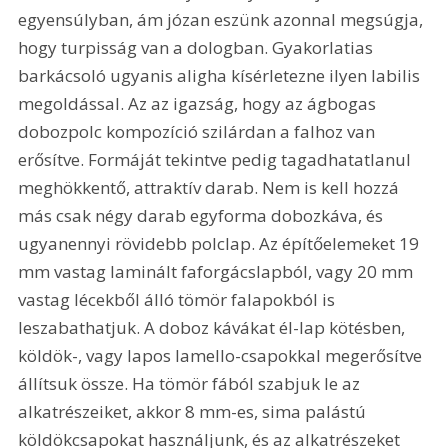
egyensúlyban, ám józan eszünk azonnal megsúgja, 
hogy turpisság van a dologban. Gyakorlatias 
barkácsoló ugyanis aligha kísérletezne ilyen labilis 
megoldással. Az az igazság, hogy az ágbogas 
dobozpolc kompozíció szilárdan a falhoz van 
erősítve. Formáját tekintve pedig tagadhatatlanul 
meghökkentő, attraktív darab. Nem is kell hozzá 
más csak négy darab egyforma dobozkáva, és 
ugyanennyi rövidebb polclap. Az építőelemeket 19 
mm vastag laminált faforgácslapból, vagy 20 mm 
vastag lécekből álló tömör falapokból is 
leszabathatjuk. A doboz kávákat él-lap kötésben, 
köldök-, vagy lapos lamello-csapokkal megerősítve 
állítsuk össze. Ha tömör fából szabjuk le az 
alkatrészeiket, akkor 8 mm-es, sima palástú 
köldökcsapokat használjunk, és az alkatrészeket 