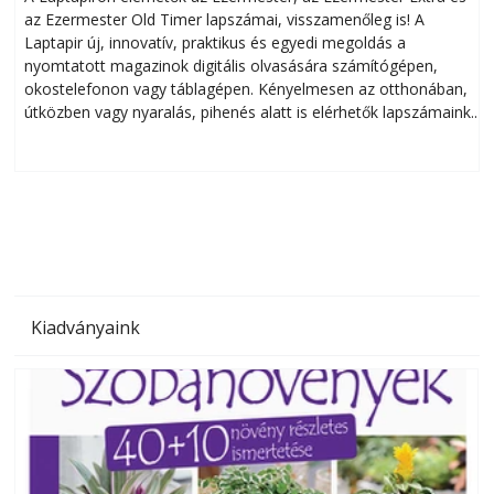
az Ezermester Old Timer lapszámai, visszamenőleg is! A
Laptapir új, innovatív, praktikus és egyedi megoldás a
L
nyomtatott magazinok digitális olvasására számítógépen,
okostelefonon vagy táblagépen. Kényelmesen az otthonában,
útközben vagy nyaralás, pihenés alatt is elérhetők lapszámaink.
ú
Bárhol, bármikor, akár külföldön élve vagy dolgozva is
B
olvashatók az Ezermester lapszámai. A Laptapir kényelmes
megoldás, mert: – t
Kiadványaink