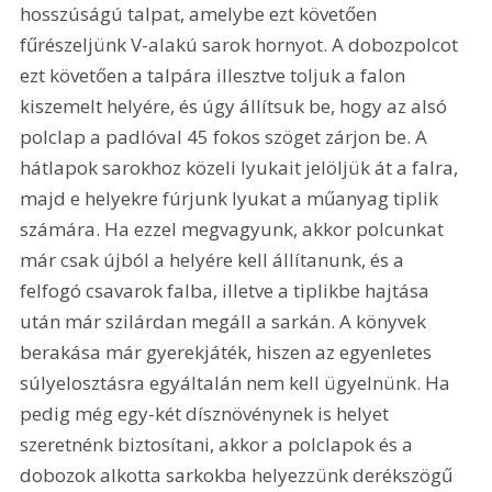
hosszúságú talpat, amelybe ezt követően 
fűrészeljünk V-alakú sarok hornyot. A dobozpolcot 
ezt követően a talpára illesztve toljuk a falon 
kiszemelt helyére, és úgy állítsuk be, hogy az alsó 
polclap a padlóval 45 fokos szöget zárjon be. A 
hátlapok sarokhoz közeli lyukait jelöljük át a falra, 
majd e helyekre fúrjunk lyukat a műanyag tiplik 
számára. Ha ezzel megvagyunk, akkor polcunkat 
már csak újból a helyére kell állítanunk, és a 
felfogó csavarok falba, illetve a tiplikbe hajtása 
után már szilárdan megáll a sarkán. A könyvek 
berakása már gyerekjáték, hiszen az egyenletes 
súlyelosztásra egyáltalán nem kell ügyelnünk. Ha 
pedig még egy-két dísznövénynek is helyet 
szeretnénk biztosítani, akkor a polclapok és a 
dobozok alkotta sarkokba helyezzünk derékszögű 