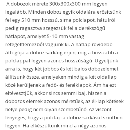
 A dobozok mérete 300x300x300 mm legyen 
legalább. Minden doboz egyik oldalára erősítsünk 
fel egy 510 mm hosszú, sima polclapot, hátulról 
pedig ragasztva szegezzük fel a derékszögű 
hátlapot, amelyet 5-10 mm vastag 
rétegeltlemezből vágjunk ki. A hátlap rövidebb 
átfogója a doboz sarkáig érjen, míg a hosszabb a 
polclappal legyen azonos hosszúságú. Ügyeljünk 
arra is, hogy két jobbos és két balos dobozelemet 
állítsunk össze, amelyeken mindig a két oldallap 
közé kerüljenek a fedő- és fenéklapok. Ám ha ezt 
eltévesztjük, akkor sincs semmi baj, hiszen a 
dobozos elemek azonos méretűek, az él-lap kötések 
helye pedig nem olyan szembetűnő. Az viszont 
lényeges, hogy a polclap a doboz sarkával szintben 
legyen. Ha elkészültünk mind a négy azonos 