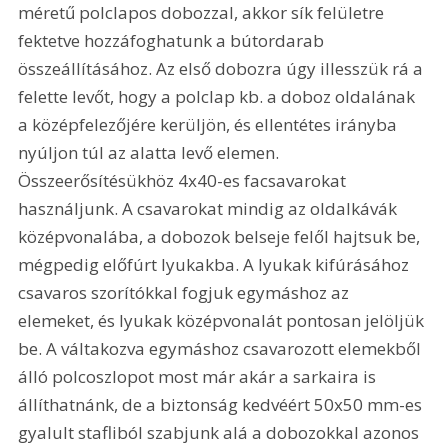
méretű polclapos dobozzal, akkor sík felületre 
fektetve hozzáfoghatunk a bútordarab 
összeállításához. Az első dobozra úgy illesszük rá a 
felette levőt, hogy a polclap kb. a doboz oldalának 
a középfelezőjére kerüljön, és ellentétes irányba 
nyúljon túl az alatta levő elemen. 
Összeerősítésükhöz 4x40-es facsavarokat 
használjunk. A csavarokat mindig az oldalkávák 
középvonalába, a dobozok belseje felől hajtsuk be, 
mégpedig előfúrt lyukakba. A lyukak kifúrásához 
csavaros szorítókkal fogjuk egymáshoz az 
elemeket, és lyukak középvonalát pontosan jelöljük 
be. A váltakozva egymáshoz csavarozott elemekből 
álló polcoszlopot most már akár a sarkaira is 
állíthatnánk, de a biztonság kedvéért 50x50 mm-es 
gyalult stafliból szabjunk alá a dobozokkal azonos 