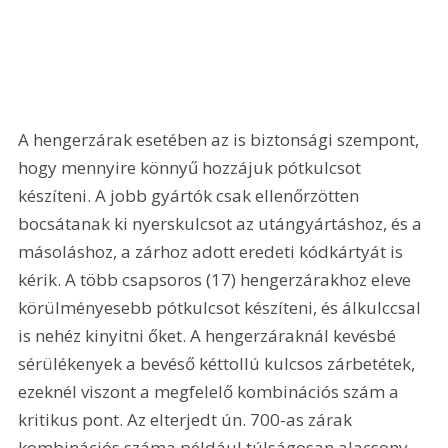
A hengerzárak esetében az is biztonsági szempont, 
hogy mennyire könnyű hozzájuk pótkulcsot 
készíteni. A jobb gyártók csak ellenőrzötten 
bocsátanak ki nyerskulcsot az utángyártáshoz, és a 
másoláshoz, a zárhoz adott eredeti kódkártyát is 
kérik. A több csapsoros (17) hengerzárakhoz eleve 
körülményesebb pótkulcsot készíteni, és álkulccsal 
is nehéz kinyitni őket. A hengerzáraknál kevésbé 
sérülékenyek a bevéső kéttollú kulcsos zárbetétek, 
ezeknél viszont a megfelelő kombinációs szám a 
kritikus pont. Az elterjedt ún. 700-as zárak 
kombinációs száma például túlságosan alacsony, 