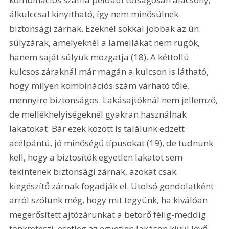
álkulccsal kinyitható, így nem minősülnek 
biztonsági zárnak. Ezeknél sokkal jobbak az ún. 
súlyzárak, amelyeknél a lamellákat nem rugók, 
hanem saját súlyuk mozgatja (18). A kéttollú 
kulcsos záraknál már magán a kulcson is látható, 
hogy milyen kombinációs szám várható tőle, 
mennyire biztonságos. Lakásajtóknál nem jellemző, 
de mellékhelyiségeknél gyakran használnak 
lakatokat. Bár ezek között is találunk edzett 
acélpántú, jó minőségű típusokat (19), de tudnunk 
kell, hogy a biztosítók egyetlen lakatot sem 
tekintenek biztonsági zárnak, azokat csak 
kiegészítő zárnak fogadják el. Utolsó gondolatként 
arról szólunk még, hogy mit tegyünk, ha kiválóan 
megerősített ajtózárunkat a betörő félig-meddig 
tönkreteszi, esetleg az egyetlen lakáson kívül lévő 