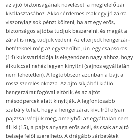
az ajtó biztonságának növelését, a megfelelő zár 
kiválasztásához. Akkor érdemes csak egy jó zárra 
viszonylag sok pénzt költeni, ha azt egy erős, 
biztonságos ajtóba tudjuk beszerelni, és magát a 
zárat is meg tudjuk védeni. Az elterjedt hengerzár-
betéteknél még az egyszerűbb, ún. egy csapsoros 
(14) kulcsvariációja is elegendően nagy ahhoz, hogy 
álkulccsal nehéz legyen kinyitni (sajnos egyáltalán 
nem lehetetlen). A legtöbbször azonban a bajt a 
rossz szerelés okozza. Az ajtó síkjából kiálló 
hengerzárat fogóval eltörik, és az ajtót 
másodpercek alatt kinyitják. A legfontosabb 
szabály tehát, hogy a hengerzárat kívülről olyan 
pajzzsal védjük meg, amelyből az egyáltalán nem 
áll ki (15), a pajzs anyaga erős acél, és csak az ajtó 
belseje felől szerelhető. A drágább zárbetétek 