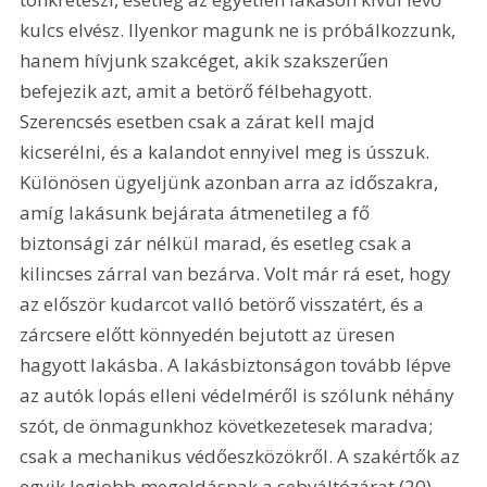
kulcs elvész. Ilyenkor magunk ne is próbálkozzunk, 
hanem hívjunk szakcéget, akik szakszerűen 
befejezik azt, amit a betörő félbehagyott. 
Szerencsés esetben csak a zárat kell majd 
kicserélni, és a kalandot ennyivel meg is ússzuk. 
Különösen ügyeljünk azonban arra az időszakra, 
amíg lakásunk bejárata átmenetileg a fő 
biztonsági zár nélkül marad, és esetleg csak a 
kilincses zárral van bezárva. Volt már rá eset, hogy 
az először kudarcot valló betörő visszatért, és a 
zárcsere előtt könnyedén bejutott az üresen 
hagyott lakásba. A lakásbiztonságon tovább lépve 
az autók lopás elleni védelméről is szólunk néhány 
szót, de önmagunkhoz következetesek maradva; 
csak a mechanikus védőeszközökről. A szakértők az 
egyik legjobb megoldásnak a sebváltózárat (20), 