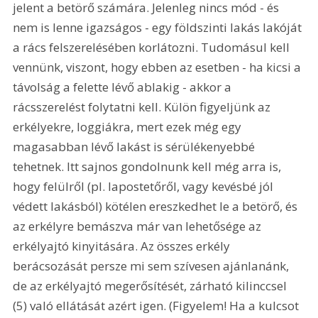
jelent a betörő számára. Jelenleg nincs mód - és 
nem is lenne igazságos - egy földszinti lakás lakóját 
a rács felszerelésében korlátozni. Tudomásul kell 
vennünk, viszont, hogy ebben az esetben - ha kicsi a 
távolság a felette lévő ablakig - akkor a 
rácsszerelést folytatni kell. Külön figyeljünk az 
erkélyekre, loggiákra, mert ezek még egy 
magasabban lévő lakást is sérülékenyebbé 
tehetnek. Itt sajnos gondolnunk kell még arra is, 
hogy felülről (pl. lapostetőről, vagy kevésbé jól 
védett lakásból) kötélen ereszkedhet le a betörő, és 
az erkélyre bemászva már van lehetősége az 
erkélyajtó kinyitására. Az összes erkély 
berácsozását persze mi sem szívesen ajánlanánk, 
de az erkélyajtó megerősítését, zárható kilinccsel 
(5) való ellátását azért igen. (Figyelem! Ha a kulcsot 