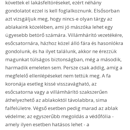
követtek el lakásfeltöréseket, ezért néhány 
gondolatot ezzel is kell foglalkoznunk. Elsősorban 
azt vizsgáljuk meg, hogy nincs-e olyan tárgy az 
ablakaink közelében, ami jó mászóka lehet egy 
ügyesebb betörő számára. Villámhárító vezetékére, 
esőcsatornára, házhoz közel álló fára és hasonlókra 
gondolunk, és ha ilyet találunk, akkor ne érezzük 
magunkat túlságos biztonságban, még a második, 
harmadik emeleten sem. Persze csak addig, amíg a 
megfelelő ellenlépéseket nem tettük meg. A fa 
koronája esetleg kissé visszavágható, az 
esőcsatorna vagy a villámhárító szakszerűen 
áthelyezhető az ablakoktól távolabbra, sima 
falfelületre. Végső esetben pedig marad az ablak 
védelme; az egyszerűbb megoldás a védőfólia - 
amely ilyen esetben hatásos lehet - a 