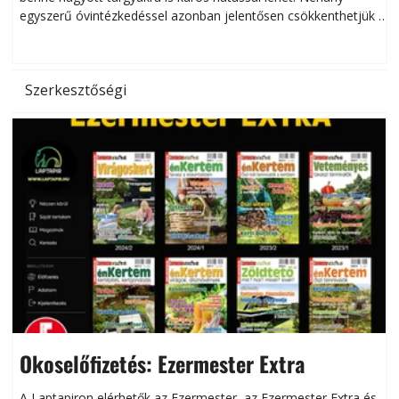
egyszerű óvintézkedéssel azonban jelentősen csökkenthetjük a
hőség káros hatásait.
l
Szerkesztőségi
Okoselőfizetés: Ezermester Extra
A Laptapiron elérhetők az Ezermester, az Ezermester Extra és