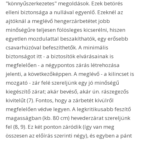
"könnyűszerkezetes" megoldások. Ezek betörés 
elleni biztonsága a nullával egyenlő. Ezeknél az 
ajtóknál a meglévő hengerzárbetétet jobb 
minőségűre teljesen fölösleges kicserélni, hiszen 
egyetlen mozdulattal beszakíthatók, egy erősebb 
csavarhúzóval befeszíthetők. A minimális 
biztonságot itt - a biztosítók elvárásainak is 
megfelelően - a négypontos zárás létrehozása 
jelenti, a következőképpen. A meglévő - a kilincset is 
mozgató - zár felé szereljünk egy jó minőségű 
kiegészítő zárat; akár bevéső, akár ún. rászegezős 
kivitelűt (7). Fontos, hogy a zárbetét kívülről 
megfelelően védve legyen. A legkritikusabb feszítő 
magasságban (kb. 80 cm) hevederzárat szereljünk 
fel (8, 9). Ez két ponton záródik (így van meg 
összesen az előírás szerinti négy), és egyben a pánt 