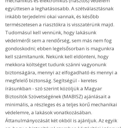
mechanikus és elektronikus (riasztós) védelem 
együttesen a leghatásosabb. A szétválasztásnak 
inkább terjedelmi okai vannak, és később 
természetesen a riasztókra is visszatérünk majd. 
Tudomásul kell vennünk, hogy lakásunk 
védelméről sem a rendőrség, sem más nem fog 
gondoskodni; ebben legelsősorban is magunkra 
kell számítanunk. Nekünk kell eldönteni, hogy 
mekkora költséget tudunk szánni vagyonunk 
biztonságára, mennyi az elfogadható és mennyi a 
megfelelő biztonság. Segítségül - keretes 
írásunkban - szó szerint közöljük a Magyar 
Biztosítók Szövetségének (MABISZ) ajánlásait a 
minimális, a részleges és a teljes körű mechanikai 
védelemre, a lakások vonatkozásában. 
Áttanulmányozását két okból is ajánljuk. Az egyik 