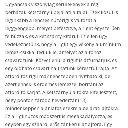
Ugyancsak viszonylag sérülékenyek a régi 
bérházak kétszárnyú bejárati ajtajai. Ezek közül is 
leginkább a lencsés húzóriglis változat a 
leggyengébb, melyet befeszítve, a riglit egyszerűen 
felhúzzák, és a két szárny kitárul. Ez ellen úgy 
védekezhetünk, hogy a riglit egy vékony alumínium 
lemez-csíkkal fedjük le, amelyet az ajtóhoz 
csavarozunk. Közvetlenül a riglit is átfúrhatjuk, és 
egy oldható csavart hajthatunk keresztül rajta. Az 
átfordítós rigli már nehezebben nyitható ki, de 
azért ennek is érdemes lemezzel borítani az 
átfordító karját. A kétszárnyú ajtókra kifejlesztett, 
négy ponton záródó hevederzár (13) 
mindenképpen ajánlatos ezekre a bejárati ajtókra. 
Ez a riglihúzós módszert is megakadályozza, és 
egyben egy szilárd, erős zár kerül az ajtóra. Egy 