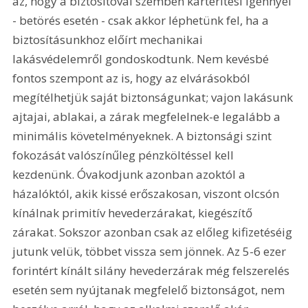
az, hogy a biztosítóval szemben kártérítési igénnyel 
- betörés esetén - csak akkor léphetünk fel, ha a 
biztosításunkhoz előírt mechanikai 
lakásvédelemről gondoskodtunk. Nem kevésbé 
fontos szempont az is, hogy az elvárásokból 
megítélhetjük saját biztonságunkat; vajon lakásunk 
ajtajai, ablakai, a zárak megfelelnek-e legalább a 
minimális követelményeknek. A biztonsági szint 
fokozását valószínűleg pénzköltéssel kell 
kezdenünk. Óvakodjunk azonban azoktól a 
házalóktól, akik kissé erőszakosan, viszont olcsón 
kínálnak primitív hevederzárakat, kiegészítő 
zárakat. Sokszor azonban csak az előleg kifizetéséig 
jutunk velük, többet vissza sem jönnek. Az 5-6 ezer 
forintért kínált silány hevederzárak még felszerelés 
esetén sem nyújtanak megfelelő biztonságot, nem 