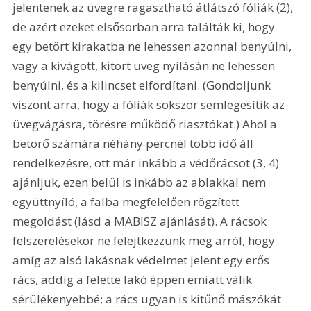
jelentenek az üvegre ragasztható átlátszó fóliák (2), 
de azért ezeket elsősorban arra találták ki, hogy 
egy betört kirakatba ne lehessen azonnal benyúlni, 
vagy a kivágott, kitört üveg nyílásán ne lehessen 
benyúlni, és a kilincset elfordítani. (Gondoljunk 
viszont arra, hogy a fóliák sokszor semlegesítik az 
üvegvágásra, törésre működő riasztókat.) Ahol a 
betörő számára néhány percnél több idő áll 
rendelkezésre, ott már inkább a védőrácsot (3, 4) 
ajánljuk, ezen belül is inkább az ablakkal nem 
együttnyíló, a falba megfelelően rögzített 
megoldást (lásd a MABISZ ajánlását). A rácsok 
felszerelésekor ne felejtkezzünk meg arról, hogy 
amíg az alsó lakásnak védelmet jelent egy erős 
rács, addig a felette lakó éppen emiatt válik 
sérülékenyebbé; a rács ugyan is kitűnő mászókát 