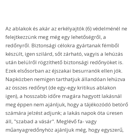
Az ablakok és akár az erkélyajtók (6) védelménél ne 
felejtkezzünk meg még egy lehetőségről, a 
redőnyről. Biztonsági célokra gyártanak fémből 
készült, igen szilárd, sőt zárható, vagyis a lehúzás 
után belülről rögzíthető biztonsági redőnyöket is. 
Ezek elsősorban az éjszakai besurranók ellen jók. 
Napközben nemigen tarthatjuk állandóan lehúzva 
az összes redőnyt (de egy-egy kritikus ablakon 
igen), a hosszabb időre magára hagyott lakásnál 
meg éppen nem ajánljuk, hogy a tájékozódó betörő 
számára jelzést adjunk; a lakás napok óta üresen 
áll, "szabad a vásár". Meglévő fa- vagy 
műanyagredőnyhöz ajánljuk még, hogy egyszerű, 