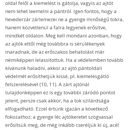
oldal felől a kiemelést is gátolja, vagyis az ajtót 
nem lehet leemelni a pántról. Igen fontos, hogy a 
hevederzár zárlemezei ne a gyenge minőségű tokra, 
hanem közvetlenül a falra legyenek erősítve, 
mindkét oldalon. Meg kell mondani azonban, hogy 
az ajtók ettől még továbbra is sérülékenyek 
maradnak, de az erőszakos behatolást már 
némiképpen lelassítottuk. Ha a védelemben tovább 
kívánunk haladni, akkor az ajtó pántoldali 
védelmét erősíthetjük kissé, pl. kiemelésgátló 
felszerelésével (10, 11). A zárt ajtónál 
tulajdonképpen ez is egy további záródó pontot 
jelent, persze csak akkor, ha a tok szilárdsága 
elfogadható. Ezzel értünk igazán a következő 
fokozathoz; a gyenge léc ajtókeretet szögvassal 
erősítsük meg, de még inkább cseréljük ki új, acél 