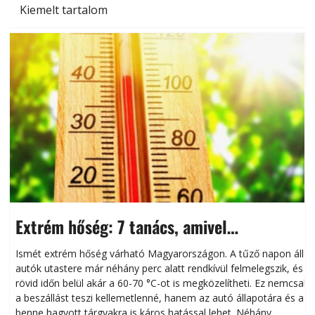
Kiemelt tartalom
Extrém hőség: 7 tanács, amivel
megóvhatjuk autónkat a nyári károktól
Ismét extrém hőség várható Magyarországon. A tűző napon álló
autók utastere már néhány perc alatt rendkívül felmelegszik, és
rövid időn belül akár a 60-70 °C-ot is megközelítheti. Ez nemcsak
n
a beszállást teszi kellemetlenné, hanem az autó állapotára és a
benne hagyott tárgyakra is káros hatással lehet. Néhány