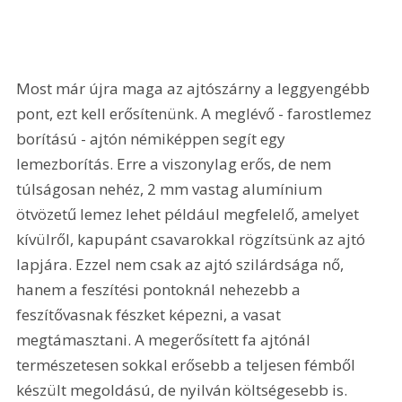
Most már újra maga az ajtószárny a leggyengébb 
pont, ezt kell erősítenünk. A meglévő - farostlemez 
borítású - ajtón némiképpen segít egy 
lemezborítás. Erre a viszonylag erős, de nem 
túlságosan nehéz, 2 mm vastag alumínium 
ötvözetű lemez lehet például megfelelő, amelyet 
kívülről, kapupánt csavarokkal rögzítsünk az ajtó 
lapjára. Ezzel nem csak az ajtó szilárdsága nő, 
hanem a feszítési pontoknál nehezebb a 
feszítővasnak fészket képezni, a vasat 
megtámasztani. A megerősített fa ajtónál 
természetesen sokkal erősebb a teljesen fémből 
készült megoldású, de nyilván költségesebb is. 