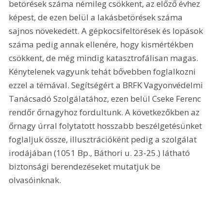
betörések száma némileg csökkent, az előző évhez 
képest, de ezen belül a lakásbetörések száma 
sajnos növekedett. A gépkocsifeltörések és lopások 
száma pedig annak ellenére, hogy kismértékben 
csökkent, de még mindig katasztrofálisan magas. 
Kénytelenek vagyunk tehát bővebben foglalkozni 
ezzel a témával. Segítségért a BRFK Vagyonvédelmi 
Tanácsadó Szolgálatához, ezen belül Cseke Ferenc 
rendőr őrnagyhoz fordultunk. A következőkben az 
őrnagy úrral folytatott hosszabb beszélgetésünket 
foglaljuk össze, illusztrációként pedig a szolgálat 
irodájában (1051 Bp., Báthori u. 23-25.) látható 
biztonsági berendezéseket mutatjuk be 
olvasóinknak. 