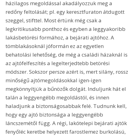
házilagos megoldással akadályozzuk meg a 
redőny feltolását; pl. egy keresztfuraton átdugott 
szeggel, stifttel. Most értünk még csak a 
legkritikusabb ponthoz és egyben a leggyakoribb 
lakásbetörési formához, a bejárati ajtóhoz. A 
tömblakásoknál jóformán ez az egyetlen 
behatolási lehetőség, de még a családi házaknál is 
az ajtófelfeszítés a legelterjedtebb betörési 
módszer. Sokszor persze azért is, mert silány, rossz 
minőségű ajtómegoldásokkal igen-igen 
megkönnyítjük a bűnözők dolgát. Induljunk hát el 
talán a leggyengébb megoldástól, és innen 
haladjunk a biztonságosabbak felé. Tudnunk kell, 
hogy egy ajtó biztonsága a leggyengébb 
láncszemétől függ. A régi, lakótelepi bejárati ajtók 
fenyőléc keretbe helyezett farostlemez burkolású, 