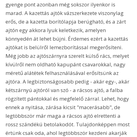
gyenge pont azonban még sokszor ilyenkor is 
marad. A kazettás ajtók vázszerkezete viszonylag 
erős, de a kazetta borítólapja berúgható, és a zárt 
ajtón egy akkora lyuk keletkezik, amelyen 
könnyedén át lehet bújni. Érdemes ezért a kazettás 
ajtókat is belülről lemezborítással megerősíteni. 
Még jobb az ajtószárnyra szerelt külső rács, melyet 
kívülről nem oldható kapupánt csavarokkal, nagy 
méretű alátétek felhasználásával erősítsünk az 
ajtóra. A legbiztonságosabb pedig - akár egy-, akár 
kétszárnyú ajtóról van szó - a rácsos ajtó, a falba 
rögzített pántokkal és megfelelő zárral. Lehet, hogy 
ennek a nyitása, zárása kicsit "macerásabb", de 
legtöbbször már maga a rácsos ajtó elrettenti a 
rossz szándékú betolakodót. Tulajdonképpen most 
értünk csak oda, ahol legtöbbször kezdeni akarják 