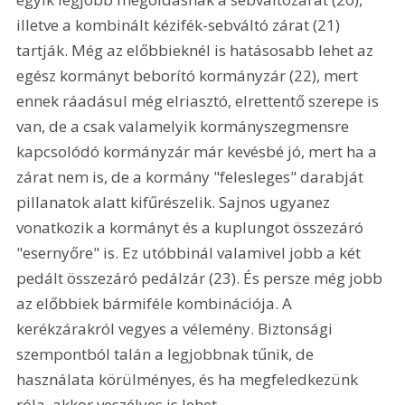
illetve a kombinált kézifék-sebváltó zárat (21) 
tartják. Még az előbbieknél is hatásosabb lehet az 
egész kormányt beborító kormányzár (22), mert 
ennek ráadásul még elriasztó, elrettentő szerepe is 
van, de a csak valamelyik kormányszegmensre 
kapcsolódó kormányzár már kevésbé jó, mert ha a 
zárat nem is, de a kormány "felesleges" darabját 
pillanatok alatt kifűrészelik. Sajnos ugyanez 
vonatkozik a kormányt és a kuplungot összezáró 
"esernyőre" is. Ez utóbbinál valamivel jobb a két 
pedált összezáró pedálzár (23). És persze még jobb 
az előbbiek bármiféle kombinációja. A 
kerékzárakról vegyes a vélemény. Biztonsági 
szempontból talán a legjobbnak tűnik, de 
használata körülményes, és ha megfeledkezünk 
róla, akkor veszélyes is lehet. 