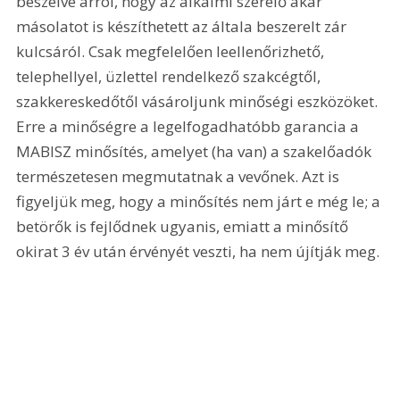
beszélve arról, hogy az alkalmi szerelő akár 
másolatot is készíthetett az általa beszerelt zár 
kulcsáról. Csak megfelelően leellenőrizhető, 
telephellyel, üzlettel rendelkező szakcégtől, 
szakkereskedőtől vásároljunk minőségi eszközöket. 
Erre a minőségre a legelfogadhatóbb garancia a 
MABISZ minősítés, amelyet (ha van) a szakelőadók 
természetesen megmutatnak a vevőnek. Azt is 
figyeljük meg, hogy a minősítés nem járt e még le; a 
betörők is fejlődnek ugyanis, emiatt a minősítő 
okirat 3 év után érvényét veszti, ha nem újítják meg. 