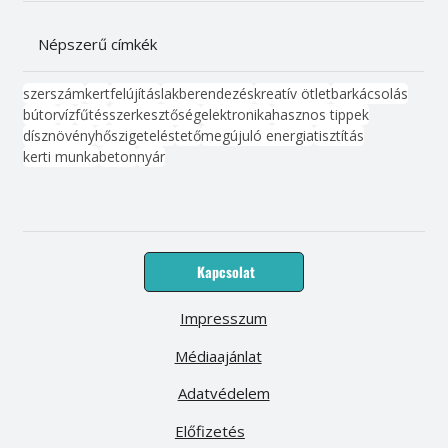
Népszerű címkék
szerszám
kert
felújítás
lakberendezés
kreatív ötlet
barkácsolás
bútor
víz
fűtés
szerkesztőség
elektronika
hasznos tippek
dísznövény
hőszigetelés
tető
megújuló energia
tisztítás
kerti munka
beton
nyár
Kapcsolat
Impresszum
Médiaajánlat
Adatvédelem
Előfizetés