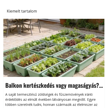
Kiemelt tartalom
Balkon kertészkedés vagy magaságyás?
Helytakarékos kertészkedés
A saját termesztésű zöldségek és fűszernövények iránti
érdeklődés az elmúlt években látványosan megnőtt. Egyre
többen szeretnék tudni, honnan származik az élelmiszer az
l