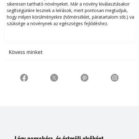
sikeresen tart­ha­tó növényeket. Már a növény kiválasztásakor
h
segítségünkre lesznek a leírások, mert pontosan megtudjuk,
k
hogy milyen körülményekre (hőmérséklet, páratartalom stb.) van
szüksége a növénynek az egészséges fejlődéshez.
t
Kövess minket
Légy naprakész, és értesülj elsőként