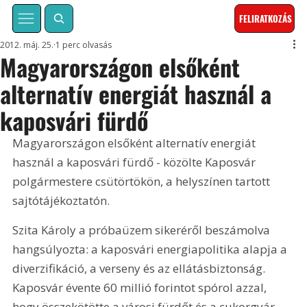
FELIRATKOZÁS
2012. máj. 25.
1 perc olvasás
Magyarországon elsőként
alternatív energiát használ a
kaposvári fürdő
Magyarországon elsőként alternatív energiát 
használ a kaposvári fürdő - közölte Kaposvár 
polgármestere csütörtökön, a helyszínen tartott 
sajtótájékoztatón.
Szita Károly a próbaüzem sikeréről beszámolva 
hangsúlyozta: a kaposvári energiapolitika alapja a 
diverzifikáció, a verseny és az ellátásbiztonság. 
Kaposvár évente 60 millió forintot spórol azzal, 
hogy összekötötte a városi fürdőt és a cukorgyár 