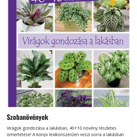
Szobanövények
Virágok gondozása a lakásban, 40+10 növény részletes
ismertetése! A könyv lexikonszerűen veszi sorra a lakásban
s