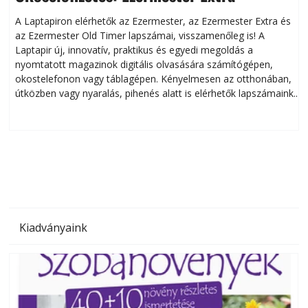
A Laptapiron elérhetők az Ezermester, az Ezermester Extra és
az Ezermester Old Timer lapszámai, visszamenőleg is! A
Laptapir új, innovatív, praktikus és egyedi megoldás a
L
nyomtatott magazinok digitális olvasására számítógépen,
okostelefonon vagy táblagépen. Kényelmesen az otthonában,
útközben vagy nyaralás, pihenés alatt is elérhetők lapszámaink.
ú
Bárhol, bármikor, akár külföldön élve vagy dolgozva is
B
olvashatók az Ezermester lapszámai. A Laptapir kényelmes
megoldás, mert: – t
Kiadványaink