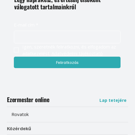
válogatott tartalmainkról
E-mail cím
*
Igen, szeretnék feliratkozni, és elfogadom az 
adatkezelést. 
Adatvédelmi tájékoztató
Feliratkozás
Ezermester online
Lap tetejére
Rovatok
Közérdekű