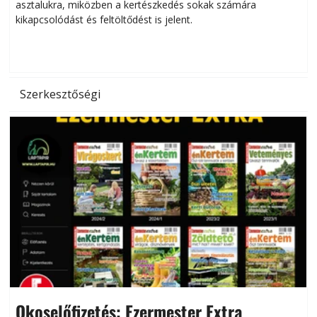
asztalukra, miközben a kertészkedés sokak számára
kikapcsolódást és feltöltődést is jelent.
é
d
Szerkesztőségi
Okoselőfizetés: Ezermester Extra