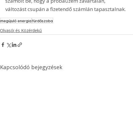
számolt be, hogy a próbaüzem zavartalan, 
változást csupán a fizetendő számlán tapasztalnak.
megújuló energia
fürdőszoba
Olvasói és Közérdekű
Kapcsolódó bejegyzések