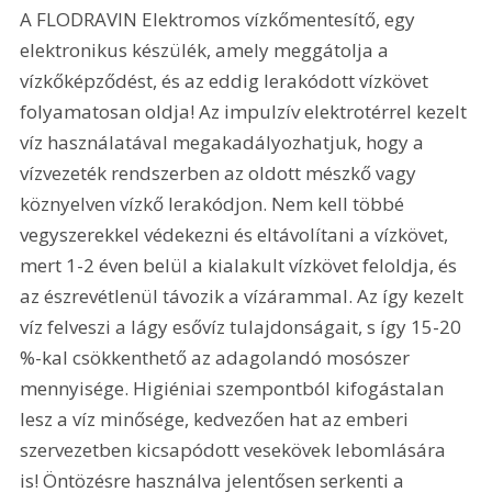
A FLODRAVIN Elektromos vízkőmentesítő, egy 
elektronikus készülék, amely meggátolja a 
vízkőképződést, és az eddig lerakódott vízkövet 
folyamatosan oldja! Az impulzív elektrotérrel kezelt 
víz használatával megakadályozhatjuk, hogy a 
vízvezeték rendszerben az oldott mészkő vagy 
köznyelven vízkő lerakódjon. Nem kell többé 
vegyszerekkel védekezni és eltávolítani a vízkövet, 
mert 1-2 éven belül a kialakult vízkövet feloldja, és 
az észrevétlenül távozik a vízárammal. Az így kezelt 
víz felveszi a lágy esővíz tulajdonságait, s így 15-20 
%-kal csökkenthető az adagolandó mosószer 
mennyisége. Higiéniai szempontból kifogástalan 
lesz a víz minősége, kedvezően hat az emberi 
szervezetben kicsapódott vesekövek lebomlására 
is! Öntözésre használva jelentősen serkenti a 