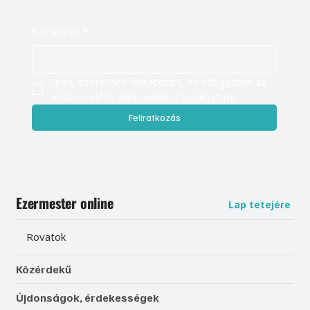
E-mail cím
*
Igen, szeretnék feliratkozni, és elfogadom az 
adatkezelést. 
Adatvédelmi tájékoztató
Feliratkozás
Ezermester online
Lap tetejére
Rovatok
Közérdekű
Újdonságok, érdekességek