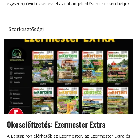
egyszerű óvintézkedéssel azonban jelentősen csökkenthetjük a
hőség káros hatásait.
l
Szerkesztőségi
Okoselőfizetés: Ezermester Extra
A Laptapiron elérhetők az Ezermester, az Ezermester Extra és