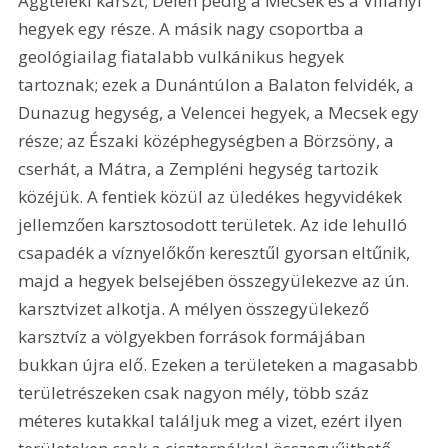
Aggteleki karszt; Délen pedig a Mecsek és a Villányi 
hegyek egy része. A másik nagy csoportba a 
geológiailag fiatalabb vulkánikus hegyek 
tartoznak; ezek a Dunántúlon a Balaton felvidék, a 
Dunazug hegység, a Velencei hegyek, a Mecsek egy 
része; az Északi középhegységben a Börzsöny, a 
cserhát, a Mátra, a Zempléni hegység tartozik 
közéjük. A fentiek közül az üledékes hegyvidékek 
jellemzően karsztosodott területek. Az ide lehulló 
csapadék a víznyelőkőn keresztűl gyorsan eltűnik, 
majd a hegyek belsejében összegyülekezve az ún. 
karsztvizet alkotja. A mélyen összegyülekező 
karsztvíz a völgyekben források formájában 
bukkan újra elő. Ezeken a területeken a magasabb 
területrészeken csak nagyon mély, több száz 
méteres kutakkal találjuk meg a vizet, ezért ilyen 