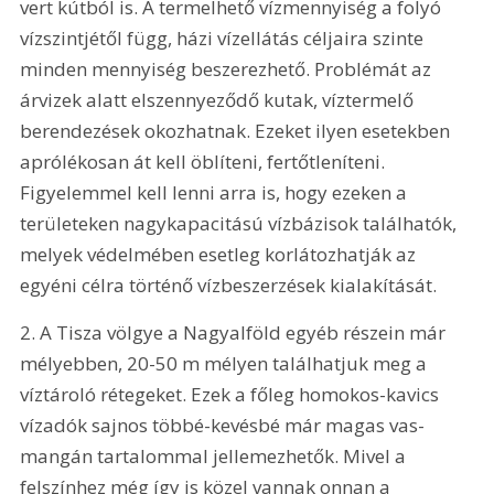
vert kútból is. A termelhető vízmennyiség a folyó 
vízszintjétől függ, házi vízellátás céljaira szinte 
minden mennyiség beszerezhető. Problémát az 
árvizek alatt elszennyeződő kutak, víztermelő 
berendezések okozhatnak. Ezeket ilyen esetekben 
aprólékosan át kell öblíteni, fertőtleníteni. 
Figyelemmel kell lenni arra is, hogy ezeken a 
területeken nagykapacitású vízbázisok találhatók, 
melyek védelmében esetleg korlátozhatják az 
egyéni célra történő vízbeszerzések kialakítását.
2. A Tisza völgye a Nagyalföld egyéb részein már 
mélyebben, 20-50 m mélyen találhatjuk meg a 
víztároló rétegeket. Ezek a főleg homokos-kavics 
vízadók sajnos többé-kevésbé már magas vas-
mangán tartalommal jellemezhetők. Mivel a 
felszínhez még így is közel vannak onnan a 