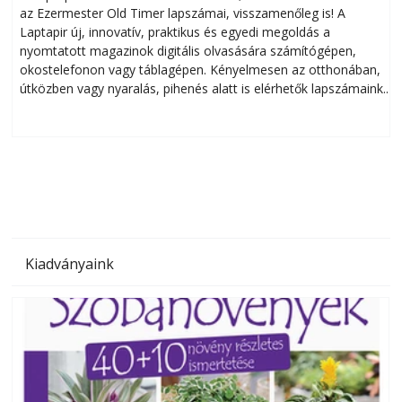
az Ezermester Old Timer lapszámai, visszamenőleg is! A
Laptapir új, innovatív, praktikus és egyedi megoldás a
L
nyomtatott magazinok digitális olvasására számítógépen,
okostelefonon vagy táblagépen. Kényelmesen az otthonában,
útközben vagy nyaralás, pihenés alatt is elérhetők lapszámaink.
ú
Bárhol, bármikor, akár külföldön élve vagy dolgozva is
B
olvashatók az Ezermester lapszámai. A Laptapir kényelmes
megoldás, mert: – t
Kiadványaink