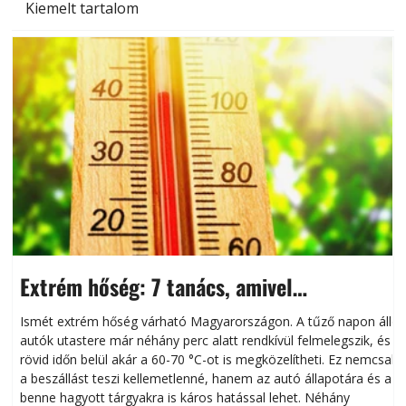
Kiemelt tartalom
Extrém hőség: 7 tanács, amivel
megóvhatjuk autónkat a nyári károktól
Ismét extrém hőség várható Magyarországon. A tűző napon álló
autók utastere már néhány perc alatt rendkívül felmelegszik, és
rövid időn belül akár a 60-70 °C-ot is megközelítheti. Ez nemcsak
n
a beszállást teszi kellemetlenné, hanem az autó állapotára és a
benne hagyott tárgyakra is káros hatással lehet. Néhány