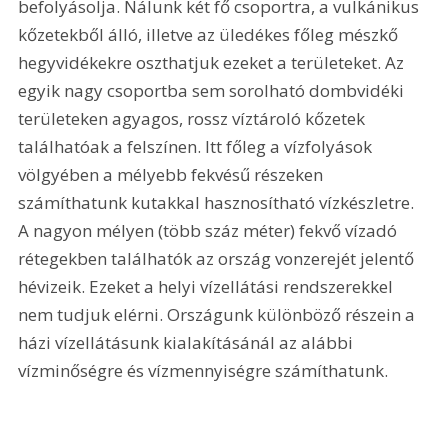
befolyásolja. Nálunk két fő csoportra, a vulkánikus 
kőzetekből álló, illetve az üledékes főleg mészkő 
hegyvidékekre oszthatjuk ezeket a területeket. Az 
egyik nagy csoportba sem sorolható dombvidéki 
területeken agyagos, rossz víztároló kőzetek 
találhatóak a felszínen. Itt főleg a vízfolyások 
völgyében a mélyebb fekvésű részeken 
számíthatunk kutakkal hasznosítható vízkészletre. 
A nagyon mélyen (több száz méter) fekvő vízadó 
rétegekben találhatók az ország vonzerejét jelentő 
hévizeik. Ezeket a helyi vízellátási rendszerekkel 
nem tudjuk elérni. Országunk különböző részein a 
házi vízellátásunk kialakításánál az alábbi 
vízminőségre és vízmennyiségre számíthatunk.