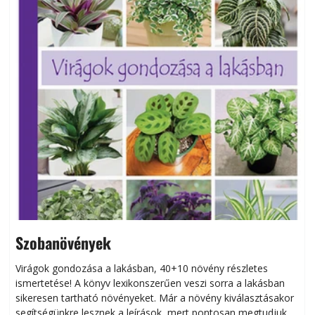
Szobanövények
Virágok gondozása a lakásban, 40+10 növény részletes
ismertetése! A könyv lexikonszerűen veszi sorra a lakásban
s
sikeresen tart­ha­tó növényeket. Már a növény kiválasztásakor
h
segítségünkre lesznek a leírások, mert pontosan megtudjuk,
k