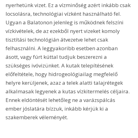
nyerhetünk vizet. Ez a vízminőség azért inkább csak 
locsolásra, technológiai vízként használható fel. 
Ugyan a Balatonon jelenleg is működnek felszíni 
vízkivételek, de az ezekből nyert vizeket komoly 
tisztítási technológián átvezetve lehet csak 
felhasználni. A leggyakoribb esetben azonban 
ásott, vagy fúrt kúttal tudjuk beszerezni a 
szükséges ivóvizünket. A kutak telepítésének 
előfeltétele, hogy hidrogeológiailag megfelelő 
helyre kerüljenek, azaz a telek alatti talajrétegek 
alkalmasak legyenek a kutas vízkitermelés céljaira. 
Ennek eldöntését lehetőleg ne a varázspálcás 
ember jóslatára bízzuk, inkább kérjük ki a 
szakemberek véleményét.