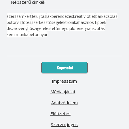
Népszerű címkék
szerszám
kert
felújítás
lakberendezés
kreatív ötlet
barkácsolás
bútor
víz
fűtés
szerkesztőség
elektronika
hasznos tippek
dísznövény
hőszigetelés
tető
megújuló energia
tisztítás
kerti munka
beton
nyár
Kapcsolat
Impresszum
Médiaajánlat
Adatvédelem
Előfizetés
Szerzői jogok