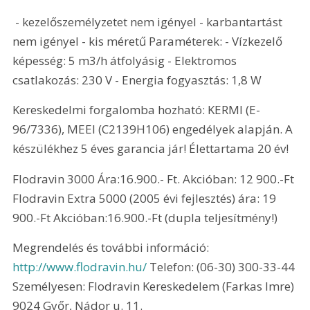
 - kezelőszemélyzetet nem igényel - karbantartást 
nem igényel - kis méretű Paraméterek: - Vízkezelő 
képesség: 5 m3/h átfolyásig - Elektromos 
csatlakozás: 230 V - Energia fogyasztás: 1,8 W 
Kereskedelmi forgalomba hozható: KERMI (E-
96/7336), MEEI (C2139H106) engedélyek alapján. A 
készülékhez 5 éves garancia jár! Élettartama 20 év! 
Flodravin 3000 Ára:16.900.- Ft. Akcióban: 12 900.-Ft 
Flodravin Extra 5000 (2005 évi fejlesztés) ára: 19 
900.-Ft Akcióban:16.900.-Ft (dupla teljesítmény!) 
Megrendelés és további információ: 
http://www.flodravin.hu/
 Telefon: (06-30) 300-33-44 
Személyesen: Flodravin Kereskedelem (Farkas Imre) 
9024 Győr, Nádor u. 11. 