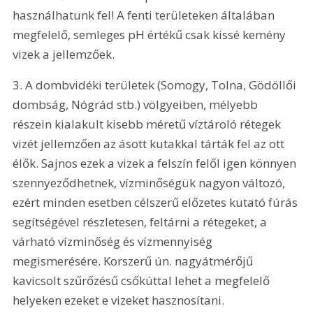
használhatunk fel! A fenti területeken általában 
megfelelő, semleges pH értékű csak kissé kemény 
vizek a jellemzőek.
3. A dombvidéki területek (Somogy, Tolna, Gödöllői 
dombság, Nógrád stb.) völgyeiben, mélyebb 
részein kialakult kisebb méretű víztároló rétegek 
vizét jellemzően az ásott kutakkal tárták fel az ott 
élők. Sajnos ezek a vizek a felszín felől igen könnyen 
szennyeződhetnek, vízminőségük nagyon változó, 
ezért minden esetben célszerű előzetes kutató fúrás 
segítségével részletesen, feltárni a rétegeket, a 
várható vízminőség és vízmennyiség 
megismerésére. Korszerű ún. nagyátmérőjű 
kavicsolt szűrőzésű csőkúttal lehet a megfelelő 
helyeken ezeket e vizeket hasznosítani. 