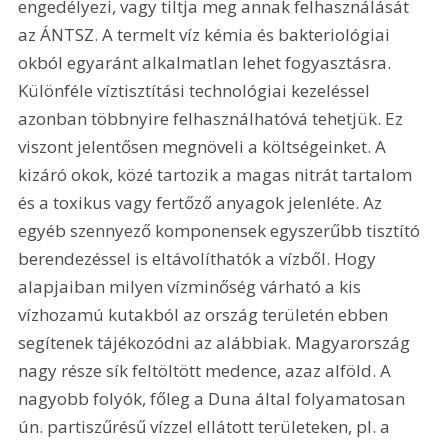
engedélyezi, vagy tiltja meg annak felhasználását 
az ÁNTSZ. A termelt víz kémia és bakteriológiai 
okból egyaránt alkalmatlan lehet fogyasztásra. 
Különféle víztisztítási technológiai kezeléssel 
azonban többnyire felhasználhatóvá tehetjük. Ez 
viszont jelentősen megnöveli a költségeinket. A 
kizáró okok, közé tartozik a magas nitrát tartalom 
és a toxikus vagy fertőző anyagok jelenléte. Az 
egyéb szennyező komponensek egyszerűbb tisztító 
berendezéssel is eltávolíthatók a vízből. Hogy 
alapjaiban milyen vízminőség várható a kis 
vízhozamú kutakból az ország területén ebben 
segítenek tájékozódni az alábbiak. Magyarország 
nagy része sík feltöltött medence, azaz alföld. A 
nagyobb folyók, főleg a Duna által folyamatosan 
ún. partiszűrésű vízzel ellátott területeken, pl. a 