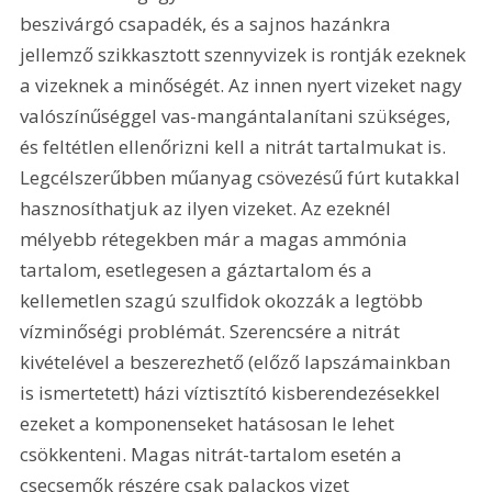
beszivárgó csapadék, és a sajnos hazánkra 
jellemző szikkasztott szennyvizek is rontják ezeknek 
a vizeknek a minőségét. Az innen nyert vizeket nagy 
valószínűséggel vas-mangántalanítani szükséges, 
és feltétlen ellenőrizni kell a nitrát tartalmukat is. 
Legcélszerűbben műanyag csövezésű fúrt kutakkal 
hasznosíthatjuk az ilyen vizeket. Az ezeknél 
mélyebb rétegekben már a magas ammónia 
tartalom, esetlegesen a gáztartalom és a 
kellemetlen szagú szulfidok okozzák a legtöbb 
vízminőségi problémát. Szerencsére a nitrát 
kivételével a beszerezhető (előző lapszámainkban 
is ismertetett) házi víztisztító kisberendezésekkel 
ezeket a komponenseket hatásosan le lehet 
csökkenteni. Magas nitrát-tartalom esetén a 
csecsemők részére csak palackos vizet 