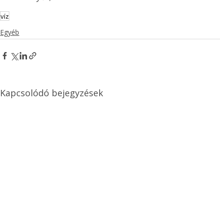
víz
Egyéb
Kapcsolódó bejegyzések