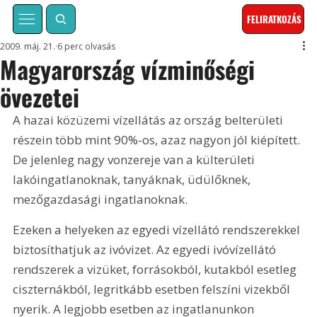
FELIRATKOZÁS
2009. máj. 21.
6 perc olvasás
Magyarország vízminőségi
övezetei
A hazai közüzemi vízellátás az ország belterületi 
részein több mint 90%-os, azaz nagyon jól kiépített. 
De jelenleg nagy vonzereje van a külterületi 
lakóingatlanoknak, tanyáknak, üdülőknek, 
mezőgazdasági ingatlanoknak.
Ezeken a helyeken az egyedi vízellátó rendszerekkel 
biztosíthatjuk az ivóvizet. Az egyedi ivóvízellátó 
rendszerek a vizüket, forrásokból, kutakból esetleg 
ciszternákból, legritkább esetben felszíni vizekből 
nyerik. A legjobb esetben az ingatlanunkon 