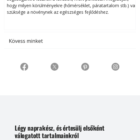
hogy milyen körülményekre (hőmérséklet, páratartalom stb.) van
szüksége a növénynek az egészséges fejlődéshez.
t
Kövess minket
Légy naprakész, és értesülj elsőként
válogatott tartalmainkról