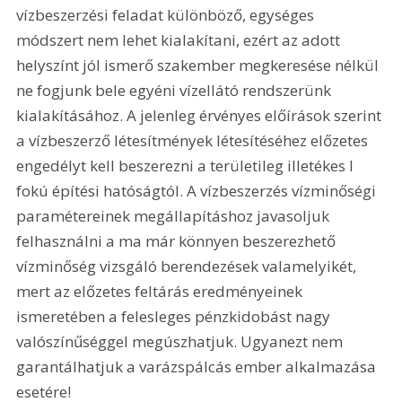
vízbeszerzési feladat különböző, egységes 
módszert nem lehet kialakítani, ezért az adott 
helyszínt jól ismerő szakember megkeresése nélkül 
ne fogjunk bele egyéni vízellátó rendszerünk 
kialakításához. A jelenleg érvényes előírások szerint 
a vízbeszerző létesítmények létesítéséhez előzetes 
engedélyt kell beszerezni a területileg illetékes I 
fokú építési hatóságtól. A vízbeszerzés vízminőségi 
paramétereinek megállapításhoz javasoljuk 
felhasználni a ma már könnyen beszerezhető 
vízminőség vizsgáló berendezések valamelyikét, 
mert az előzetes feltárás eredményeinek 
ismeretében a felesleges pénzkidobást nagy 
valószínűséggel megúszhatjuk. Ugyanezt nem 
garantálhatjuk a varázspálcás ember alkalmazása 
esetére!