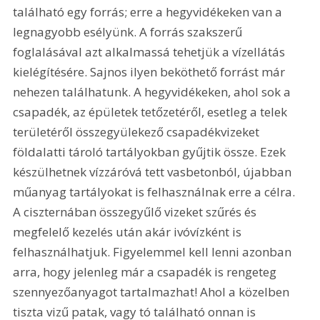
található egy forrás; erre a hegyvidékeken van a 
legnagyobb esélyünk. A forrás szakszerű 
foglalásával azt alkalmassá tehetjük a vízellátás 
kielégítésére. Sajnos ilyen beköthető forrást már 
nehezen találhatunk. A hegyvidékeken, ahol sok a 
csapadék, az épületek tetőzetéről, esetleg a telek 
területéről összegyülekező csapadékvizeket 
földalatti tároló tartályokban gyűjtik össze. Ezek 
készülhetnek vízzáróvá tett vasbetonból, újabban 
műanyag tartályokat is felhasználnak erre a célra. 
A ciszternában összegyűlő vizeket szűrés és 
megfelelő kezelés után akár ivóvízként is 
felhasználhatjuk. Figyelemmel kell lenni azonban 
arra, hogy jelenleg már a csapadék is rengeteg 
szennyezőanyagot tartalmazhat! Ahol a közelben 
tiszta vizű patak, vagy tó található onnan is 