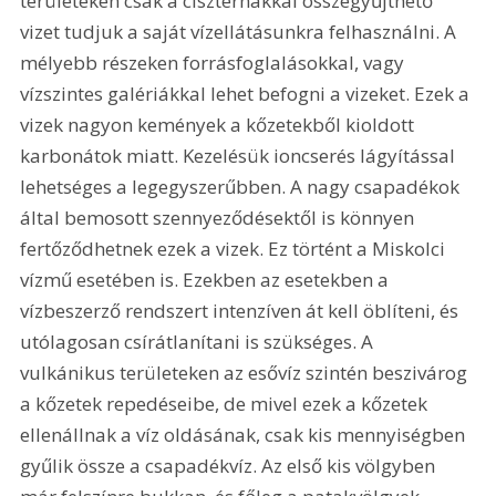
területeken csak a ciszternákkal összegyűjthető 
vizet tudjuk a saját vízellátásunkra felhasználni. A 
mélyebb részeken forrásfoglalásokkal, vagy 
vízszintes galériákkal lehet befogni a vizeket. Ezek a 
vizek nagyon kemények a kőzetekből kioldott 
karbonátok miatt. Kezelésük ioncserés lágyítással 
lehetséges a legegyszerűbben. A nagy csapadékok 
által bemosott szennyeződésektől is könnyen 
fertőződhetnek ezek a vizek. Ez történt a Miskolci 
vízmű esetében is. Ezekben az esetekben a 
vízbeszerző rendszert intenzíven át kell öblíteni, és 
utólagosan csírátlanítani is szükséges. A 
vulkánikus területeken az esővíz szintén beszivárog 
a kőzetek repedéseibe, de mivel ezek a kőzetek 
ellenállnak a víz oldásának, csak kis mennyiségben 
gyűlik össze a csapadékvíz. Az első kis völgyben 