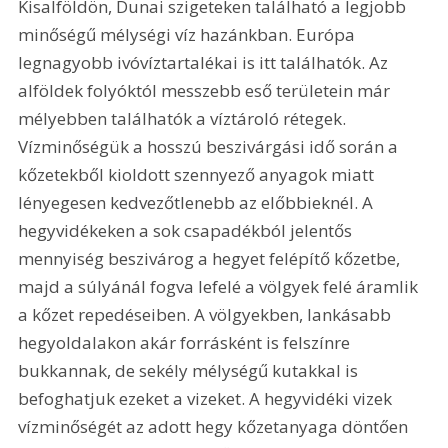
Kisalföldön, Dunai szigeteken található a legjobb 
minőségű mélységi víz hazánkban. Európa 
legnagyobb ivóvíztartalékai is itt találhatók. Az 
alföldek folyóktól messzebb eső területein már 
mélyebben találhatók a víztároló rétegek. 
Vízminőségük a hosszú beszivárgási idő során a 
kőzetekből kioldott szennyező anyagok miatt 
lényegesen kedvezőtlenebb az előbbieknél. A 
hegyvidékeken a sok csapadékból jelentős 
mennyiség beszivárog a hegyet felépítő kőzetbe, 
majd a súlyánál fogva lefelé a völgyek felé áramlik 
a kőzet repedéseiben. A völgyekben, lankásabb 
hegyoldalakon akár forrásként is felszínre 
bukkannak, de sekély mélységű kutakkal is 
befoghatjuk ezeket a vizeket. A hegyvidéki vizek 
vízminőségét az adott hegy kőzetanyaga döntően 