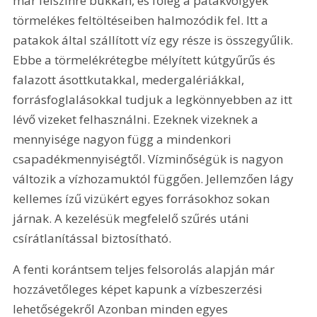
már felszínre bukkan, és főleg a patakvölgyek 
törmelékes feltöltéseiben halmozódik fel. Itt a 
patakok által szállított víz egy része is összegyűlik. 
Ebbe a törmelékrétegbe mélyített kútgyűrűs és 
falazott ásottkutakkal, medergalériákkal, 
forrásfoglalásokkal tudjuk a legkönnyebben az itt 
lévő vizeket felhasználni. Ezeknek vizeknek a 
mennyisége nagyon függ a mindenkori 
csapadékmennyiségtől. Vízminőségük is nagyon 
változik a vízhozamuktól függően. Jellemzően lágy 
kellemes ízű vizükért egyes forrásokhoz sokan 
járnak. A kezelésük megfelelő szűrés utáni 
csírátlanítással biztosítható.
A fenti korántsem teljes felsorolás alapján már 
hozzávetőleges képet kapunk a vízbeszerzési 
lehetőségekről Azonban minden egyes 