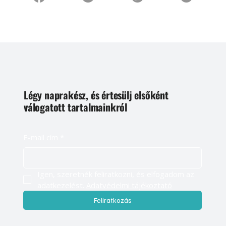
Légy naprakész, és értesülj elsőként
válogatott tartalmainkról
E-mail cím
*
Igen, szeretnék feliratkozni, és elfogadom az 
adatkezelést. 
Adatvédelmi tájékoztató
Feliratkozás