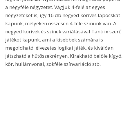
a négyféle négyzetet. Vágjuk 4-felé az egyes 
négyzeteket is, így 16 db negyed köríves lapocskát 
kapunk, melyeken összesen 4-féle színünk van. A 
negyed körívek és színek variálásával Tantrix szerű 
játékot kapunk, ami a kisebbek számára is 
megoldható, élvezetes logikai játék, és kiválóan 
játszható a hűtőszekrényen. Kirakható belőle kígyó, 
kör, hullámvonal, sokféle színvariáció stb.