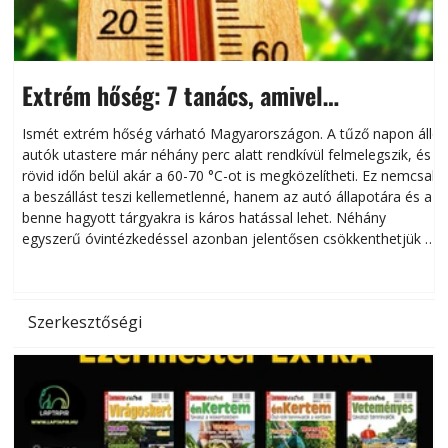
Extrém hőség: 7 tanács, amivel
megóvhatjuk autónkat a nyári károktól
Ismét extrém hőség várható Magyarországon. A tűző napon álló
autók utastere már néhány perc alatt rendkívül felmelegszik, és
rövid időn belül akár a 60-70 °C-ot is megközelítheti. Ez nemcsak
n
a beszállást teszi kellemetlenné, hanem az autó állapotára és a
benne hagyott tárgyakra is káros hatással lehet. Néhány
egyszerű óvintézkedéssel azonban jelentősen csökkenthetjük a
hőség káros hatásait.
l
Szerkesztőségi