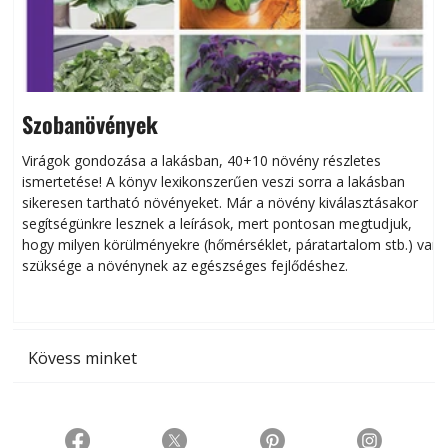
Szobanövények
Virágok gondozása a lakásban, 40+10 növény részletes
ismertetése! A könyv lexikonszerűen veszi sorra a lakásban
s
sikeresen tart­ha­tó növényeket. Már a növény kiválasztásakor
h
segítségünkre lesznek a leírások, mert pontosan megtudjuk,
k
hogy milyen körülményekre (hőmérséklet, páratartalom stb.) van
szüksége a növénynek az egészséges fejlődéshez.
t
Kövess minket