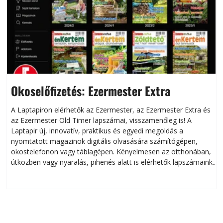
Okoselőfizetés: Ezermester Extra
A Laptapiron elérhetők az Ezermester, az Ezermester Extra és
az Ezermester Old Timer lapszámai, visszamenőleg is! A
Laptapir új, innovatív, praktikus és egyedi megoldás a
L
nyomtatott magazinok digitális olvasására számítógépen,
okostelefonon vagy táblagépen. Kényelmesen az otthonában,
útközben vagy nyaralás, pihenés alatt is elérhetők lapszámaink.
ú
Bárhol, bármikor, akár külföldön élve vagy dolgozva is
B
olvashatók az Ezermester lapszámai. A Laptapir kényelmes
megoldás, mert: – t