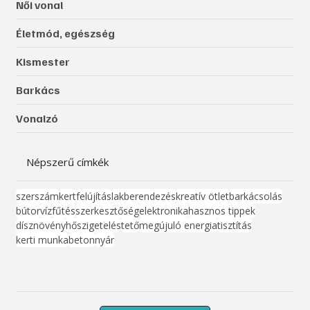
Női vonal
Életmód, egészség
Kismester
Barkács
Vonalzó
Népszerű címkék
szerszám
kert
felújítás
lakberendezés
kreatív ötlet
barkácsolás
bútor
víz
fűtés
szerkesztőség
elektronika
hasznos tippek
dísznövény
hőszigetelés
tető
megújuló energia
tisztítás
kerti munka
beton
nyár