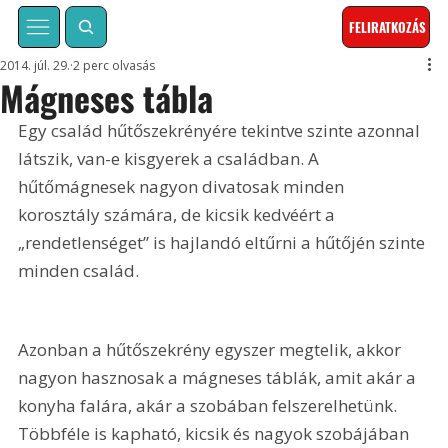
FELIRATKOZÁS
2014. júl. 29.
2 perc olvasás
Mágneses tábla
Egy család hűtőszekrényére tekintve szinte azonnal 
látszik, van-e kisgyerek a családban. A 
hűtőmágnesek nagyon divatosak minden 
korosztály számára, de kicsik kedvéért a 
„rendetlenséget” is hajlandó eltűrni a hűtőjén szinte 
minden család.
Azonban a hűtőszekrény egyszer megtelik, akkor 
nagyon hasznosak a mágneses táblák, amit akár a 
konyha falára, akár a szobában felszerelhetünk. 
Többféle is kapható, kicsik és nagyok szobájában 