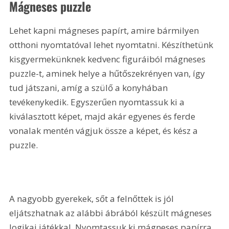
Mágneses puzzle
Lehet kapni mágneses papírt, amire bármilyen 
otthoni nyomtatóval lehet nyomtatni. Készíthetünk 
kisgyermekünknek kedvenc figuráiból mágneses 
puzzle-t, aminek helye a hűtőszekrényen van, így 
tud játszani, amíg a szülő a konyhában 
tevékenykedik. Egyszerűen nyomtassuk ki a 
kiválasztott képet, majd akár egyenes és ferde 
vonalak mentén vágjuk össze a képet, és kész a 
puzzle.
A nagyobb gyerekek, sőt a felnőttek is jól 
eljátszhatnak az alábbi ábrából készült mágneses 
logikai játékkal. Nyomtassuk ki mágneses papírra 