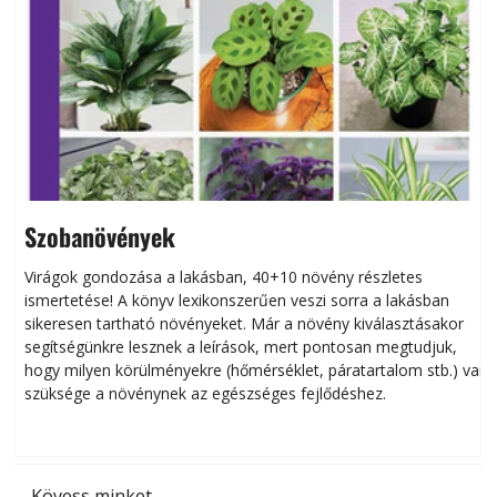
Szobanövények
Virágok gondozása a lakásban, 40+10 növény részletes
ismertetése! A könyv lexikonszerűen veszi sorra a lakásban
s
sikeresen tart­ha­tó növényeket. Már a növény kiválasztásakor
h
segítségünkre lesznek a leírások, mert pontosan megtudjuk,
k
hogy milyen körülményekre (hőmérséklet, páratartalom stb.) van
szüksége a növénynek az egészséges fejlődéshez.
t
Kövess minket