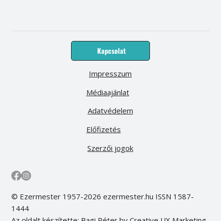
Kapcsolat
Impresszum
Médiaajánlat
Adatvédelem
Előfizetés
Szerzői jogok
© Ezermester 1957-2026 ezermester.hu ISSN 1587-
1444
Az oldalt készítette: Bagi Péter by Creative UX Marketing