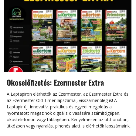
Okoselőfizetés: Ezermester Extra
A Laptapiron elérhetők az Ezermester, az Ezermester Extra és
az Ezermester Old Timer lapszámai, visszamenőleg is! A
Laptapir új, innovatív, praktikus és egyedi megoldás a
L
nyomtatott magazinok digitális olvasására számítógépen,
okostelefonon vagy táblagépen. Kényelmesen az otthonában,
útközben vagy nyaralás, pihenés alatt is elérhetők lapszámaink.
ú
Bárhol, bármikor, akár külföldön élve vagy dolgozva is
B