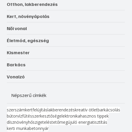
Otthon, lakberendezés
Kert, növényápolás
Női vonal
Életmód, egészség
Kismester
Barkács
Vonalzó
Népszerű címkék
szerszám
kert
felújítás
lakberendezés
kreatív ötlet
barkácsolás
bútor
víz
fűtés
szerkesztőség
elektronika
hasznos tippek
dísznövény
hőszigetelés
tető
megújuló energia
tisztítás
kerti munka
beton
nyár