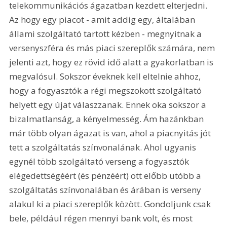
telekommunikációs ágazatban kezdett elterjedni. 
Az hogy egy piacot - amit addig egy, általában 
állami szolgáltató tartott kézben - megnyitnak a 
versenyszféra és más piaci szereplők számára, nem 
jelenti azt, hogy ez rövid idő alatt a gyakorlatban is 
megvalósul. Sokszor éveknek kell eltelnie ahhoz, 
hogy a fogyasztók a régi megszokott szolgáltató 
helyett egy újat válaszzanak. Ennek oka sokszor a 
bizalmatlanság, a kényelmesség. Ám hazánkban 
már több olyan ágazat is van, ahol a piacnyitás jót 
tett a szolgáltatás színvonalának. Ahol ugyanis 
egynél több szolgáltató verseng a fogyasztók 
elégedettségéért (és pénzéért) ott előbb utóbb a 
szolgáltatás színvonalában és árában is verseny 
alakul ki a piaci szereplők között. Gondoljunk csak 
bele, például régen mennyi bank volt, és most 