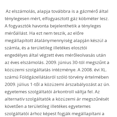
 Az elszámolás, alapja továbbra is a gázmérő által 
ténylegesen mért, elfogyasztott gáz köbméter lesz. 
A fogyasztók havonta bejelenthetik a tényleges 
mérőállást. Ha ezt nem teszik, az előre 
megállapított átalánymennyiség alapján készül a 
számla, és a területileg illetékes elosztói 
engedélyes által végzett éves mérőleolvasás után 
az éves elszámolás. 2009. június 30-tól megszűnt a 
közüzemi szolgáltatás intézménye. A 2008. évi XL. 
számú Földgázellátásról szóló törvény értelmében 
2009. július 1-től a közüzemi árszabályozást az ún. 
egyetemes szolgáltatói árkontroll váltja fel. Az 
alternatív szolgáltatók a közüzemi ár megszűnését 
követően a területileg illetékes egyetemes 
szolgáltatói árhoz képest fogják megállapítani a 