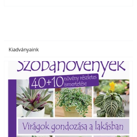
olvashatók az Ezermester lapszámai. A Laptapir kényelmes
megoldás, mert: – t
Kiadványaink