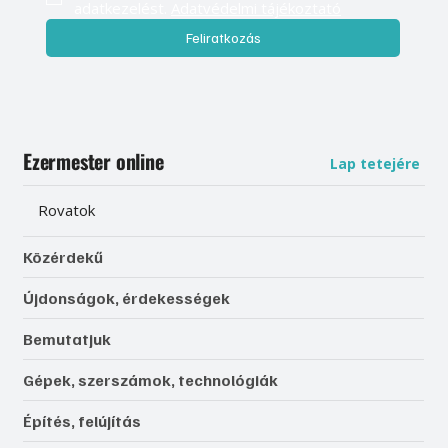
adatkezelést. 
Adatvédelmi tájékoztató
Feliratkozás
Ezermester online
Lap tetejére
Rovatok
Közérdekű
Újdonságok, érdekességek
Bemutatjuk
Gépek, szerszámok, technológiák
Építés, felújítás