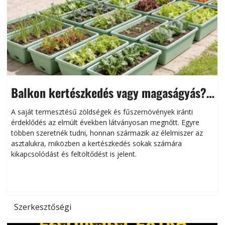
Balkon kertészkedés vagy magaságyás?
Helytakarékos kertészkedés
A saját termesztésű zöldségek és fűszernövények iránti
érdeklődés az elmúlt években látványosan megnőtt. Egyre
többen szeretnék tudni, honnan származik az élelmiszer az
l
asztalukra, miközben a kertészkedés sokak számára
kikapcsolódást és feltöltődést is jelent.
é
d
Szerkesztőségi