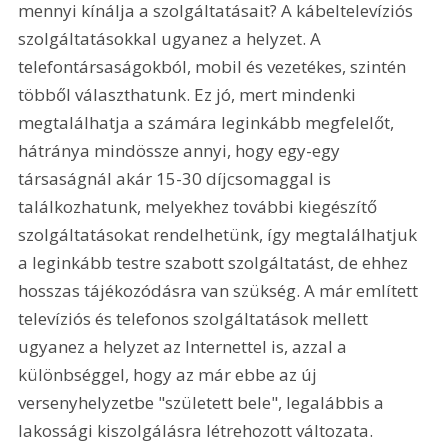
mennyi kínálja a szolgáltatásait? A kábeltelevíziós 
szolgáltatásokkal ugyanez a helyzet. A 
telefontársaságokból, mobil és vezetékes, szintén 
többől választhatunk. Ez jó, mert mindenki 
megtalálhatja a számára leginkább megfelelőt, 
hátránya mindössze annyi, hogy egy-egy 
társaságnál akár 15-30 díjcsomaggal is 
találkozhatunk, melyekhez további kiegészítő 
szolgáltatásokat rendelhetünk, így megtalálhatjuk 
a leginkább testre szabott szolgáltatást, de ehhez 
hosszas tájékozódásra van szükség. A már említett 
televíziós és telefonos szolgáltatások mellett 
ugyanez a helyzet az Internettel is, azzal a 
különbséggel, hogy az már ebbe az új 
versenyhelyzetbe "született bele", legalábbis a 
lakossági kiszolgálásra létrehozott változata.