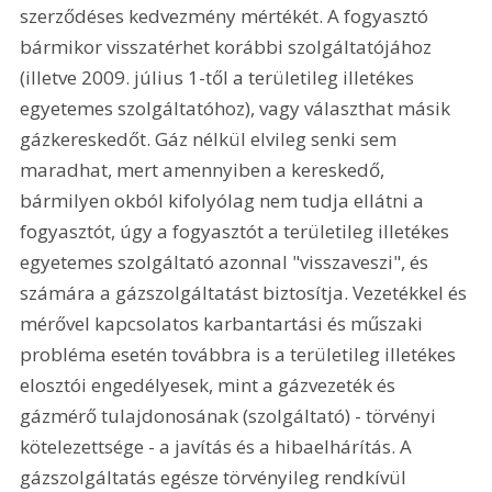
szerződéses kedvezmény mértékét. A fogyasztó 
bármikor visszatérhet korábbi szolgáltatójához 
(illetve 2009. július 1-től a területileg illetékes 
egyetemes szolgáltatóhoz), vagy választhat másik 
gázkereskedőt. Gáz nélkül elvileg senki sem 
maradhat, mert amennyiben a kereskedő, 
bármilyen okból kifolyólag nem tudja ellátni a 
fogyasztót, úgy a fogyasztót a területileg illetékes 
egyetemes szolgáltató azonnal "visszaveszi", és 
számára a gázszolgáltatást biztosítja. Vezetékkel és 
mérővel kapcsolatos karbantartási és műszaki 
probléma esetén továbbra is a területileg illetékes 
elosztói engedélyesek, mint a gázvezeték és 
gázmérő tulajdonosának (szolgáltató) - törvényi 
kötelezettsége - a javítás és a hibaelhárítás. A 
gázszolgáltatás egésze törvényileg rendkívül 