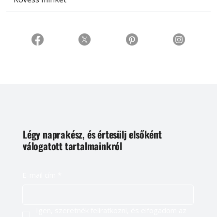
Légy naprakész, és értesülj elsőként
válogatott tartalmainkról
E-mail cím
*
Igen, szeretnék feliratkozni, és elfogadom az 