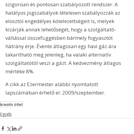
szigorúan és pontosan szabályozott rendszer. A 
hatályos jogszabályok tételesen szabályozzák az 
elosztói engedélyes kötelezettségeit is, melyek 
kizárják annak lehetőségét, hogy a szolgáltató-
váltással összefüggésben bármely fogyasztót 
hátrány érje. Évente átlagosan egy havi gáz ára 
takarítható meg jelenleg, ha valaki alternatív 
szolgáltatótól veszi a gázt. A kedvezmény átlagos 
mértéke 8%.
A cikk az Ezermester alábbi nyomtatott 
lapszámában érhető el: 2009/szeptember.
kreatív ötlet
Egyéb