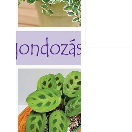
Szú és más faron
ismerjük fel és 
Varrógéptűk