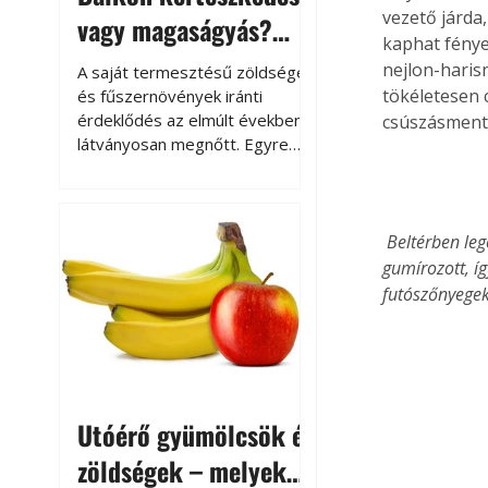
vezető járda,
vagy magaságyás?
kaphat fénye
Helytakarékos
nejlon-haris
A saját termesztésű zöldségek
kertészkedés
tökéletesen 
és fűszernövények iránti
érdeklődés az elmúlt években
csúszásment
látványosan megnőtt. Egyre
többen szeretnék tudni, honnan
származik az élelmiszer az
asztalukra, miközben a
kertészkedés sokak számára
 Beltérben legegyszerűbb, ha lépcsőszőnyeget teszünk minden egyes lépcsőfokra. Ezek hátoldala 
kikapcsolódást és feltöltődést
gumírozott, íg
is jelent.
futószőnyegek
Utóérő gyümölcsök és
zöldségek – melyek