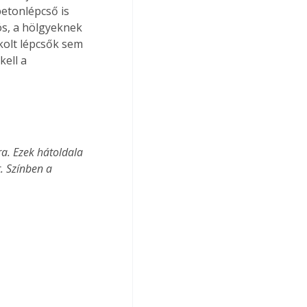
betonlépcső is 
ós, a hölgyeknek 
kolt lépcsők sem 
ell a 
. Színben a 