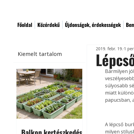
Főoldal
Közérdekű
Újdonságok, érdekességek
Bem
2019. febr. 19.
1 per
Lépcső
Kiemelt tartalom
Bármilyen jól
veszélyesebb
súlyosabb sé
miatt különö
papucsban, a
A lépcső burk
Balkon kertészkedés
milyen stílu