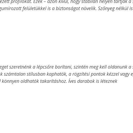
ezett profilokat. Ezek – azon kívül, hogy stabilan helyén tartják a
gumírozott felületükkel is a biztonságot növelik. Szőnyeg nélkül i
ek számtalan stílusban kaphatók, a rögzítési pontok kézzel vagy e
 könnyen oldhatók takarításhoz. Íves darabok is léteznek 