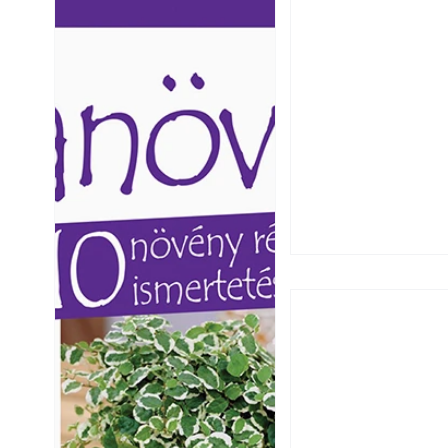
Ezermester lapszámai. A
Ezermester lapszámai
Laptapir kényelmes megoldás,
Laptapir kényelmes 
mert: – t
mert: – t