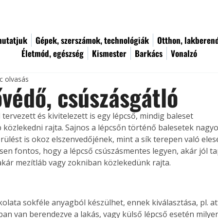
utatjuk
Gépek, szerszámok, technológiák
Otthon, lakberen
Életmód, egészség
Kismester
Barkács
Vonalzó
c olvasás
védő, csúszásgátló
 tervezett és kivitelezett is egy lépcső, mindig baleset 
 közlekedni rajta. Sajnos a lépcsőn történő balesetek nagy
rülést is okoz elszenvedőjének, mint a sík terepen való eles
sen fontos, hogy a lépcső csúszásmentes legyen, akár jól t
kár mezítláb vagy zokniban közlekedünk rajta.
olata sokféle anyagból készülhet, ennek kiválasztása, pl. at
sban van berendezve a lakás, vagy külső lépcső esetén milyen