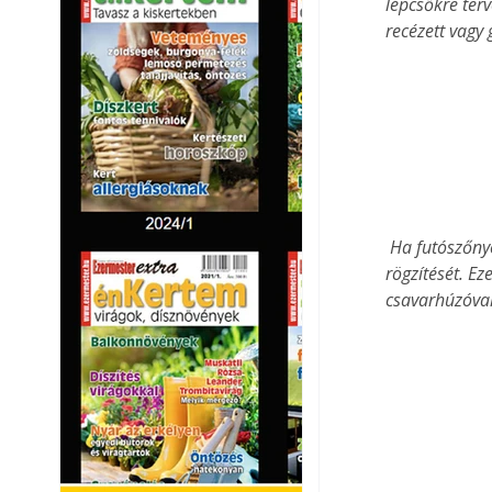
lépcsőkre terv
recézett vagy 
 Ha futószőnyeget szeretnénk a lépcsőre borítani, szintén meg kell oldanunk a szőnyeg lépcsőre 
rögzítését. Ez
csavarhúzóval