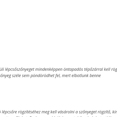
zőnyeg széle sem pöndörödhet fel, mert elbotlunk benne 