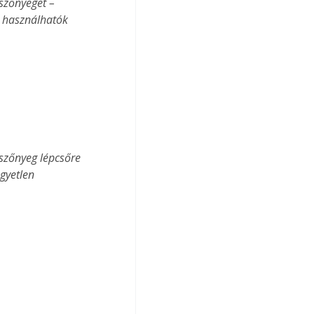
 szőnyeget – 
s használhatók 
gyetlen 