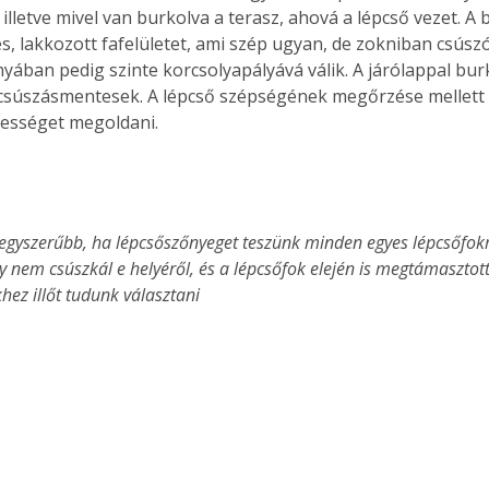
 illetve mivel van burkolva a terasz, ahová a lépcső vezet. A 
s, lakkozott fafelületet, ami szép ugyan, de zokniban csúsz
nyában pedig szinte korcsolyapályává válik. A járólappal bur
csúszásmentesek. A lépcső szépségének megőrzése mellett k
ességet megoldani.
y nem csúszkál e helyéről, és a lépcsőfok elején is megtámasztott
hez illőt tudunk választani 