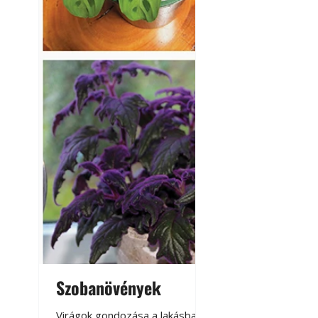
Szobanövények
Virágoskert: k
teraszon, laká
Virágok gondozása a lakásban,