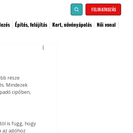
FELIRATKOZÁS
dezés
Építés, felújítás
Kert, növényápolás
Női vonal
obb része 
és. Mindezek 
apadó cipőben, 
tól is függ, hogy 
 az ajtóhoz 