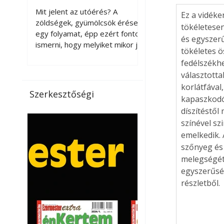
érnek tovább leszedés
Mit jelent az utóérés? A
Ez a vidéke
után?
zöldségek, gyümölcsök érése
tökéletesen
egy folyamat, épp ezért fontos
és egyszerű
ismerni, hogy melyiket mikor jó
tökéletes ö
leszedni. Meg kell különböztetni
fedélszékhe
a gazdasági és a biológiai
választotta
érettséget. Például a
korlátfával
paradicsomot sokszor
Szerkesztőségi
kapaszkodók
gazdasági érettségben, azaz
félig éretten szedik le, ezután
díszítéstől
utaztatják hosszan, és még
színével sz
pulton tartható kell legyen.
emelkedik. 
Utóérik eközben, de nem lesz
szőnyeg és
olyan ízű, mint amit a saját
melegségét 
kertünkben, biológiai
egyszerűsé
érettségben szedünk le. Teljes
részletből.
érettségben szedve nem
tárolható h