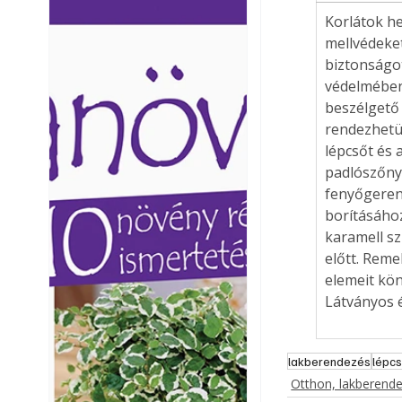
Ezermester lapszámai. A
Ezermester lapszámai
Korlátok he
Laptapir kényelmes megoldás,
Laptapir kényelmes 
mellvédeket
mert: – t
mert: – t
biztonságot 
védelmében
beszélgető 
rendezhetün
lépcsőt és a
padlószőnye
fenyőgeren
borításáho
karamell sz
előtt. Reme
elemeit kön
Látványos é
lakberendezés
lépc
Otthon, lakberend