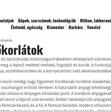
utatjuk
Gépek, szerszámok, technológiák
Otthon, lakberen
Életmód, egészség
Kismester
Barkács
Vonalzó
 olvasás
őkorlátok
s és tartózkodás biztonsága érdekében elhelyezett szerkezete
eg a lépcső melletti mellvéd, fogódzó és korlát. A funkciójá
ya, esztétikai értéke és a környezethez való alkalmazkodása 
tervezői mindig nagy figyelmet fordítanak korlátok kialakítá
z összhangot erősítő térelem. A használók anyagi lehetősége 
zés stílusa is lényeges kiindulási pont. A korlátok anyagának
ell venni a lépcső szerkezetét. Beltéri lakáslépcsők anyagak
a fémszerkezetű és a fa. A fémszerkezetek modern stílusokn