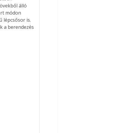
övekből álló 
ört módon 
 lépcsősor is. 
ik a berendezés 