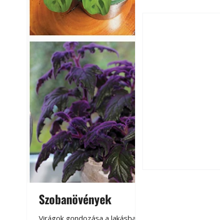
Szú és más faron
ismerjük fel és 
Szobanövények
Virágoskert: k
teraszon, laká
Virágok gondozása a lakásban,