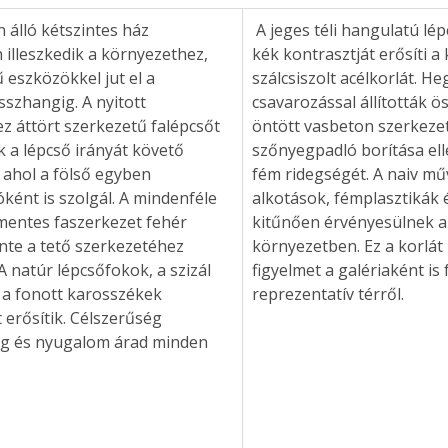
n álló kétszintes ház 
 A jeges téli hangulatú lépcsőtér fehér-
 illeszkedik a környezethez, 
kék kontrasztját erősíti a
 eszközökkel jut el a 
szálcsiszolt acélkorlát. He
sszhangig. A nyitott 
csavarozással állították ös
z áttört szerkezetű falépcsőt 
öntött vasbeton szerkeze
k a lépcső irányát követő 
szőnyegpadló borítása ell
, ahol a fölső egyben 
fém ridegségét. A naiv mű
ént is szolgál. A mindenféle 
alkotások, fémplasztikák 
 mentes faszerkezet fehér 
kitűnően érvényesülnek a 
inte a tető szerkezetéhez 
környezetben. Ez a korlát 
A natúr lépcsőfokok, a szizál 
figyelmet a galériaként is
 a fonott karosszékek 
reprezentatív térről. 
erősítik. Célszerűség 
g és nyugalom árad minden 