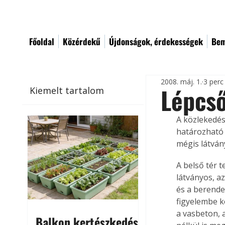
Főoldal
Közérdekű
Újdonságok, érdekességek
Bem
2008. máj. 1.
3 perc
Lépcs
Kiemelt tartalom
A közlekedé
határozható m
mégis látván
A belső tér 
látványos, a
és a berende
figyelembe k
a vasbeton, 
Balkon kertészkedés