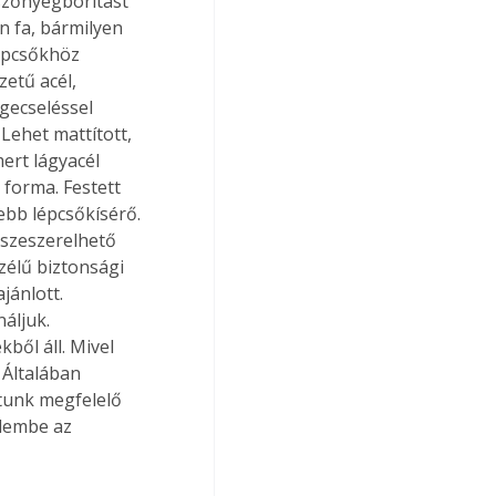
 szőnyegborítást 
n fa, bármilyen 
épcsőkhöz 
etű acél, 
gecseléssel 
 Lehet mattított, 
ert lágyacél 
forma. Festett 
sebb lépcsőkísérő. 
szeszerelhető 
zélű biztonsági 
ánlott. 
áljuk. 
ől áll. Mivel 
Általában 
atunk megfelelő 
elembe az 