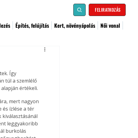
FELIRATKOZÁS
dezés
Építés, felújítás
Kert, növényápolás
Női vonal
k. Így 
n túl a szemlélő 
alapján értékeli.
sára, mert nagyon 
és ízlése a tér 
 kiválasztásánál 
ént leggyakoribb 
ál burkolás 