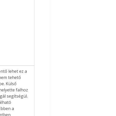
tő lehet ez a 
 nem tehető 
e. Külső 
helyette falhoz 
ál segítségül. 
lható 
Ebben a 
etben 