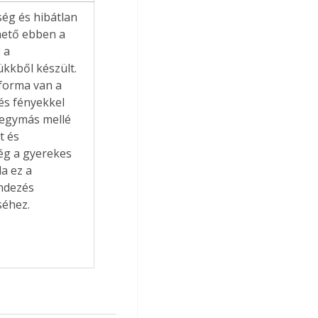
ég és hibátlan 
hető ebben a 
 a 
kkből készült. 
 forma van a 
és fényekkel 
 egymás mellé 
t és 
ég a gyerekes 
a ez a 
ndezés 
séhez.