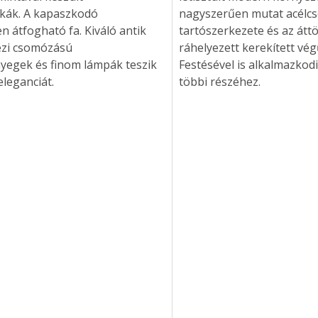
ák. A kapaszkodó 
nagyszerűen mutat acélcs
 átfogható fa. Kiváló antik 
tartószerkezete és az átt
ézi csomózású 
ráhelyezett kerekített végű
yegek és finom lámpák teszik 
Festésével is alkalmazkod
Együtt jobban megéri!
eleganciát.
többi részéhez.
Bővebb információ itt!
k az
Együtt jobban megéri! A
mester
könyvek tetszőleges
er Old
párosítással kedvezményes
áron, 0 Ft postaköltséggel
ptapir új,
megrendelhetők!
és egyedi
tt
lvasására
elefonon
nyelmesen
ben vagy
t is
. Bárhol,
ön élve
ashatók az