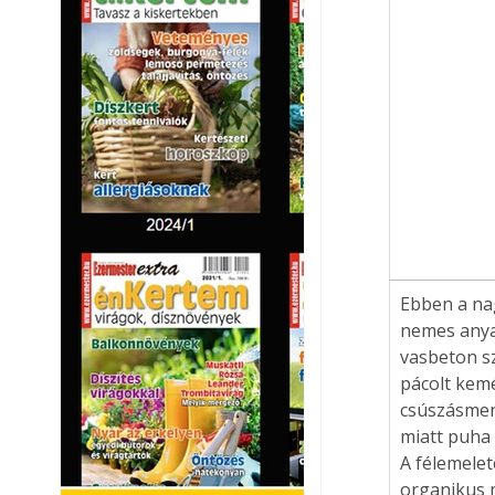
Ebben a na
nemes anyag
vasbeton s
pácolt kemé
csúszásmen
miatt puha 
A félemelet
organikus m