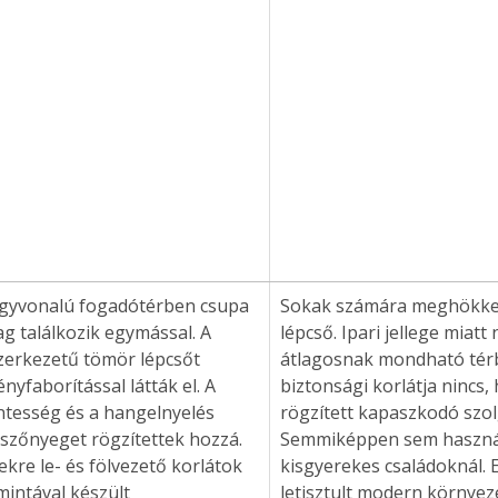
gyvonalú fogadótérben csupa 
Sokak számára meghökken
 találkozik egymással. A 
lépcső. Ipari jellege miatt
zerkezetű tömör lépcsőt 
átlagosnak mondható térb
nyfaborítással látták el. A 
biztonsági korlátja nincs, 
tesség és a hangelnyelés 
rögzített kapaszkodó szolg
szőnyeget rögzítettek hozzá. 
Semmiképpen sem haszná
ekre le- és fölvezető korlátok 
kisgyerekes családoknál. 
intával készült 
letisztult modern környez