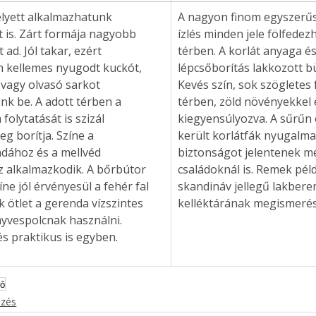
. A
lyett alkalmazhatunk 
A nagyon finom egyszerűs
megoldás,
 is. Zárt formája nagyobb 
ízlés minden jele fölfedez
ad. Jól takar, ezért 
térben. A korlát anyaga és
 kellemes nyugodt kuckót, 
lépcsőborítás lakkozott bü
vagy olvasó sarkot 
Kevés szín, sok szögletes
k be. A adott térben a 
térben, zöld növényekkel 
 folytatását is szizál 
kiegyensúlyozva. A sűrűn
g borítja. Színe a 
került korlátfák nyugalma
dához és a mellvéd 
biztonságot jelentenek m
z alkalmazkodik. A bőrbútor 
családoknál is. Remek péld
íne jól érvényesül a fehér fal 
skandináv jellegű lakbere
k ötlet a gerenda vízszintes 
kelléktárának megismeré
yvespolcnak használni. 
s praktikus is egyben.
ső
ezés