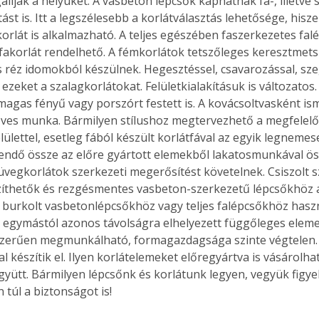
állják a helyüket. A vasbeton lépcsők kaphatnak fa-, illetve
st is. Itt a legszélesebb a korlátválasztás lehetősége, hisze
orlát is alkalmazható. A teljes egészében faszerkezetes fal
 fakorlát rendelhető. A fémkorlátok tetszőleges keresztmetsz
 réz idomokból készülnek. Hegesztéssel, csavarozással, sze
e ezeket a szalagkorlátokat. Felületkialakításuk is változatos.
 magas fényű vagy porszórt festett is. A kovácsoltvasként ism
ves munka. Bármilyen stílushoz megtervezhető a megfelelő 
elülettel, esetleg fából készült korlátfával az egyik legneme
ndő össze az előre gyártott elemekből lakatosmunkával ös
 üvegkorlátok szerkezeti megerősítést követelnek. Csiszolt s
íthetők és rezgésmentes vasbeton-szerkezetű lépcsőkhöz aj
 burkolt vasbetonlépcsőkhöz vagy teljes falépcsőkhöz haszn
egymástól azonos távolságra elhelyezett függőleges elemekb
zerűen megmunkálható, formagazdagsága szinte végtelen. 
l készítik el. Ilyen korlátelemeket előregyártva is vásárolh
együtt. Bármilyen lépcsőnk és korlátunk legyen, vegyük figy
 túl a biztonságot is!