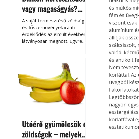
nélkül is meg
vagy magaságyás?
és műkősimítá
fém és üvegk
Helytakarékos
A saját termesztésű zöldségek
viszont csak
kertészkedés
és fűszernövények iránti
alumínium és
érdeklődés az elmúlt években
állítják össz
látványosan megnőtt. Egyre
szálcsiszolt,
többen szeretnék tudni, honnan
valódi kézmű
származik az élelmiszer az
és antikolt f
asztalukra, miközben a
Nem téveszte
kertészkedés sokak számára
korláttal. Az
kikapcsolódást és feltöltődést
is jelent.
üvegből kész
Fakorlátokat
Legtöbbször 
nagyon egys
esztergálássa
korlátfával 
Utóérő gyümölcsök és
esztétikumon
zöldségek – melyek