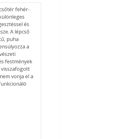
 különleges 
gesztéssel és 
sze. A lépcső 
tű, puha 
ensúlyozza a 
vészeti 
és festmények 
visszafogott 
nem vonja el a 
 funkcionáló 