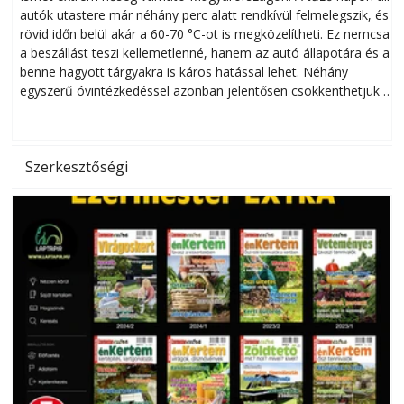
autók utastere már néhány perc alatt rendkívül felmelegszik, és
rövid időn belül akár a 60-70 °C-ot is megközelítheti. Ez nemcsak
n
a beszállást teszi kellemetlenné, hanem az autó állapotára és a
benne hagyott tárgyakra is káros hatással lehet. Néhány
egyszerű óvintézkedéssel azonban jelentősen csökkenthetjük a
hőség káros hatásait.
l
Szerkesztőségi