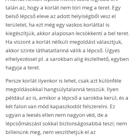
talán az, hogy a korlát nem töri meg a teret. Egy 
belső lépcső eleve az adott helyiségből vesz el 
területet, ha ezt még egy vaskos korláttal is 
kiegészítjük, akkor alaposan lecsökkenti a bel teret. 
Ha viszont a korlát nélküli megoldást választjuk, 
akkor szinte láthatatlanná válik a lépcső. Ügyes 
elhelyezéssel pl. a sarokban alig észlelhető, egyben 
hagyja a teret.
Persze korlát ilyenkor is lehet, csak azt különféle 
megoldásokkal hangsúlytalanná tesszük. Ilyen 
például az is, amikor a lépcső a sarokba kerül, és a 
két falon van mód kapaszkodót felszerelni. Ez 
ugyan a leesés ellen nem nagyon véd, de a 
lépcsőmászást sokkal biztonságosabbá teszi; nem 
billenünk meg, nem veszíthetjük el az 