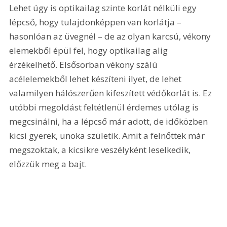
Lehet úgy is optikailag szinte korlát nélküli egy 
lépcső, hogy tulajdonképpen van korlátja – 
hasonlóan az üvegnél – de az olyan karcsú, vékony 
elemekből épül fel, hogy optikailag alig 
érzékelhető. Elsősorban vékony szálú 
acélelemekből lehet készíteni ilyet, de lehet 
valamilyen hálószerűen kifeszített védőkorlát is. Ez 
utóbbi megoldást feltétlenül érdemes utólag is 
megcsinálni, ha a lépcső már adott, de időközben 
kicsi gyerek, unoka születik. Amit a felnőttek már 
megszoktak, a kicsikre veszélyként leselkedik, 
előzzük meg a bajt.