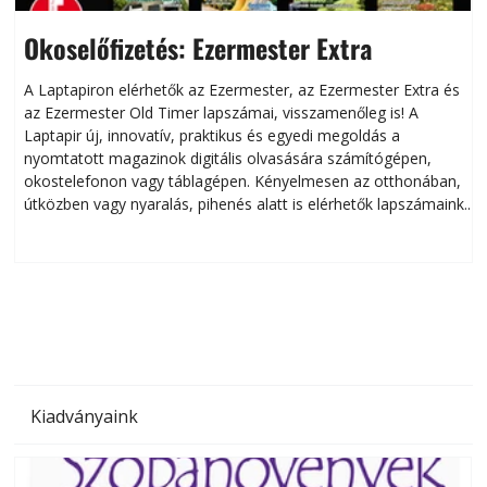
Okoselőfizetés: Ezermester Extra
A Laptapiron elérhetők az Ezermester, az Ezermester Extra és
az Ezermester Old Timer lapszámai, visszamenőleg is! A
Laptapir új, innovatív, praktikus és egyedi megoldás a
L
nyomtatott magazinok digitális olvasására számítógépen,
okostelefonon vagy táblagépen. Kényelmesen az otthonában,
útközben vagy nyaralás, pihenés alatt is elérhetők lapszámaink.
ú
Bárhol, bármikor, akár külföldön élve vagy dolgozva is
B
olvashatók az Ezermester lapszámai. A Laptapir kényelmes
megoldás, mert: – t
Kiadványaink