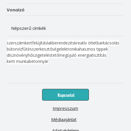
Vonalzó
Népszerű címkék
szerszám
kert
felújítás
lakberendezés
kreatív ötlet
barkácsolás
bútor
víz
fűtés
szerkesztőség
elektronika
hasznos tippek
dísznövény
hőszigetelés
tető
megújuló energia
tisztítás
kerti munka
beton
nyár
Kapcsolat
Impresszum
Médiaajánlat
Adatvédelem