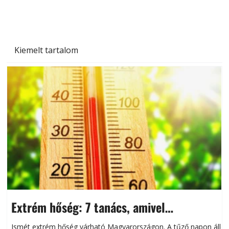
Kiemelt tartalom
Extrém hőség: 7 tanács, amivel
megóvhatjuk autónkat a nyári károktól
Ismét extrém hőség várható Magyarországon. A tűző napon álló