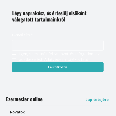
Légy naprakész, és értesülj elsőként
válogatott tartalmainkról
E-mail cím
*
Igen, szeretnék feliratkozni, és elfogadom az 
adatkezelést. 
Adatvédelmi tájékoztató
Feliratkozás
Ezermester online
Lap tetejére
Rovatok