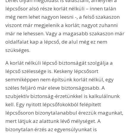
Lehet olyan megoldást is választani, amelynél a 
lépcsősor alsó része korlát nélküli – innen talán 
még nem lehet nagyon leesni -, a felső szakaszon 
viszont már megjelenik a korlát; nagyot zuhanni 
már ne lehessen. Vagy a magasabb szakaszon már 
oldalfalat kap a lépcső, de alul még ez nem 
szükséges.
A korlát nélküli lépcső biztonságát szolgálja a 
lépcső szélessége is. Keskeny lépcsősort 
semmiképpen nem építsünk korlát nélkül, egy 
széles feljáró már eleve biztonságosabb. A 
szubjektív biztonság-érzetünkkel is kalkulálnunk 
kell. Egy nyitott lépcsőfokokból felépített 
lépcsősoron bizonytalanabbul érezzük magunkat, 
mert látjuk az alattunk lévő mélységet. A 
bizonytalan érzés az egyensúlyunkat is 