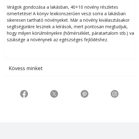
Virágok gondozása a lakásban, 40+10 növény részletes
ismertetése! A könyv lexikonszerűen veszi sorra a lakásban
s
sikeresen tart­ha­tó növényeket. Már a növény kiválasztásakor
h
segítségünkre lesznek a leírások, mert pontosan megtudjuk,
k
hogy milyen körülményekre (hőmérséklet, páratartalom stb.) van
szüksége a növénynek az egészséges fejlődéshez.
t
Kövess minket