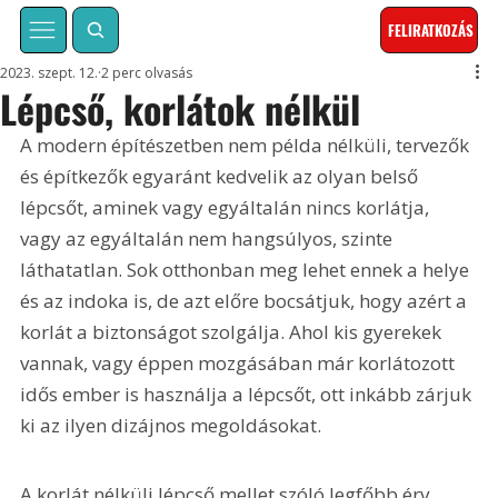
FELIRATKOZÁS
2023. szept. 12.
2 perc olvasás
Lépcső, korlátok nélkül
A modern építészetben nem példa nélküli, tervezők 
és építkezők egyaránt kedvelik az olyan belső 
lépcsőt, aminek vagy egyáltalán nincs korlátja, 
vagy az egyáltalán nem hangsúlyos, szinte 
láthatatlan. Sok otthonban meg lehet ennek a helye 
és az indoka is, de azt előre bocsátjuk, hogy azért a 
korlát a biztonságot szolgálja. Ahol kis gyerekek 
vannak, vagy éppen mozgásában már korlátozott 
idős ember is használja a lépcsőt, ott inkább zárjuk 
ki az ilyen dizájnos megoldásokat.
A korlát nélküli lépcső mellet szóló legfőbb érv 