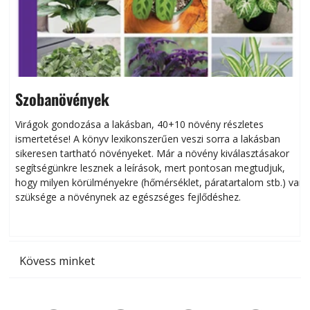
Szobanövények
Virágok gondozása a lakásban, 40+10 növény részletes
ismertetése! A könyv lexikonszerűen veszi sorra a lakásban
s
sikeresen tart­ha­tó növényeket. Már a növény kiválasztásakor
h
segítségünkre lesznek a leírások, mert pontosan megtudjuk,
k
hogy milyen körülményekre (hőmérséklet, páratartalom stb.) van
szüksége a növénynek az egészséges fejlődéshez.
t
Kövess minket