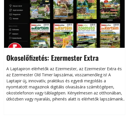
Okoselőfizetés: Ezermester Extra
A Laptapiron elérhetők az Ezermester, az Ezermester Extra és
az Ezermester Old Timer lapszámai, visszamenőleg is! A
Laptapir új, innovatív, praktikus és egyedi megoldás a
L
nyomtatott magazinok digitális olvasására számítógépen,
okostelefonon vagy táblagépen. Kényelmesen az otthonában,
útközben vagy nyaralás, pihenés alatt is elérhetők lapszámaink.
ú
Bárhol, bármikor, akár külföldön élve vagy dolgozva is
B
olvashatók az Ezermester lapszámai. A Laptapir kényelmes
megoldás, mert: – t