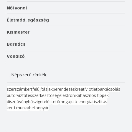
Női vonal
Életmód, egészség
Kismester
Barkács
Vonalzó
Népszerű címkék
szerszám
kert
felújítás
lakberendezés
kreatív ötlet
barkácsolás
bútor
víz
fűtés
szerkesztőség
elektronika
hasznos tippek
dísznövény
hőszigetelés
tető
megújuló energia
tisztítás
kerti munka
beton
nyár