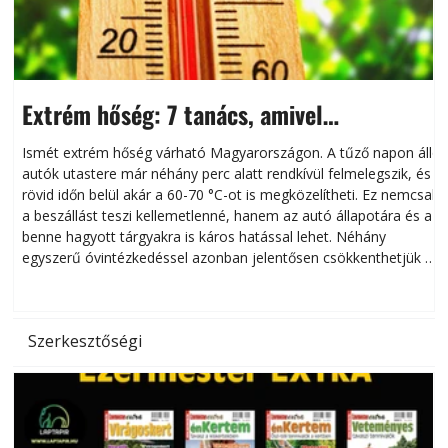
Extrém hőség: 7 tanács, amivel
megóvhatjuk autónkat a nyári károktól
Ismét extrém hőség várható Magyarországon. A tűző napon álló
autók utastere már néhány perc alatt rendkívül felmelegszik, és
rövid időn belül akár a 60-70 °C-ot is megközelítheti. Ez nemcsak
n
a beszállást teszi kellemetlenné, hanem az autó állapotára és a
benne hagyott tárgyakra is káros hatással lehet. Néhány
egyszerű óvintézkedéssel azonban jelentősen csökkenthetjük a
hőség káros hatásait.
l
Szerkesztőségi