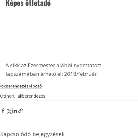
Képes ötletadó
A cikk az Ezermester alábbi nyomtatott 
lapszámában érhető el: 2018/február.
lakberendezés
lépcső
Otthon, lakberendezés
Kapcsolódó bejegyzések