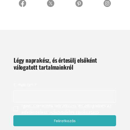
Légy naprakész, és értesülj elsőként
válogatott tartalmainkról
E-mail cím
*
Igen, szeretnék feliratkozni, és elfogadom az 
adatkezelést. 
Adatvédelmi tájékoztató
Feliratkozás