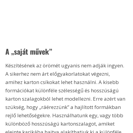
A „saját művek”
Készítésének az örömét ugyanis nem adják ingyen. 
A sikerhez nem árt előgyakorlatokat végezni, 
amihez karton csíkokat lehet használni. A kisebb 
formációkat különféle szélességű és hosszúságú 
karton szalagokból lehet modellezni. Erre azért van 
szükség, hogy „ráérezzünk” a hajlított formákban 
rejlő lehetőségekre. Használhatunk egy, vagy több 
különböző hosszúságú kartonszalagot, amiket 
eleinte karikába hajtva alakíthatjuk ki a különféle 