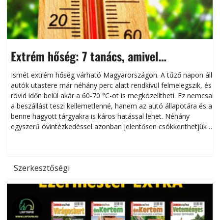
Extrém hőség: 7 tanács, amivel
megóvhatjuk autónkat a nyári károktól
Ismét extrém hőség várható Magyarországon. A tűző napon álló
autók utastere már néhány perc alatt rendkívül felmelegszik, és
rövid időn belül akár a 60-70 °C-ot is megközelítheti. Ez nemcsak
n
a beszállást teszi kellemetlenné, hanem az autó állapotára és a
benne hagyott tárgyakra is káros hatással lehet. Néhány
egyszerű óvintézkedéssel azonban jelentősen csökkenthetjük a
hőség káros hatásait.
l
Szerkesztőségi