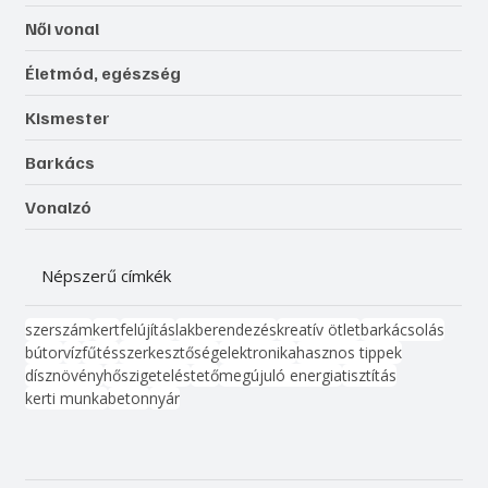
Női vonal
Életmód, egészség
Kismester
Barkács
Vonalzó
Népszerű címkék
szerszám
kert
felújítás
lakberendezés
kreatív ötlet
barkácsolás
bútor
víz
fűtés
szerkesztőség
elektronika
hasznos tippek
dísznövény
hőszigetelés
tető
megújuló energia
tisztítás
kerti munka
beton
nyár