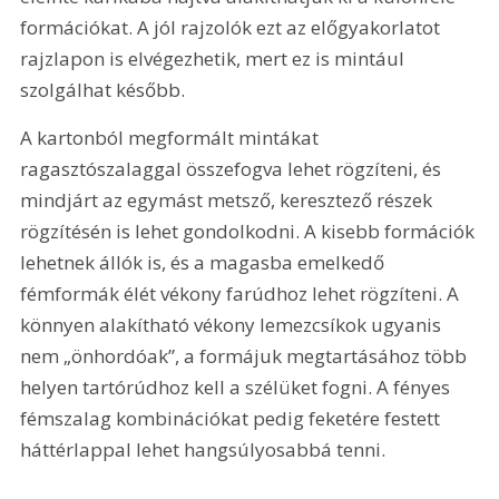
formációkat. A jól rajzolók ezt az előgyakorlatot 
rajzlapon is elvégezhetik, mert ez is mintául 
szolgálhat később.
A kartonból megformált mintákat 
ragasztószalaggal összefogva lehet rögzíteni, és 
mindjárt az egymást metsző, keresztező részek 
rögzítésén is lehet gondolkodni. A kisebb formációk 
lehetnek állók is, és a magasba emelkedő 
fémformák élét vékony farúdhoz lehet rögzíteni. A 
könnyen alakítható vékony lemezcsíkok ugyanis 
nem „önhordóak”, a formájuk megtartásához több 
helyen tartórúdhoz kell a szélüket fogni. A fényes 
fémszalag kombinációkat pedig feketére festett 
háttérlappal lehet hangsúlyosabbá tenni.