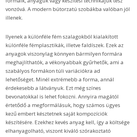
formáik, anyaguk vagy készítési technikájuk tesz 
vonzóvá. A modern bútorzatú szobákba valóban jól 
illenek.
Ilyenek a különféle fém szalagokból kialakított 
különféle fémplasztikák, illetve faldíszek. Ezek az 
anyagok viszonylag könnyen bármilyen formára 
meghajlíthatók, a vékonyabbak gyűrhetők, ami a 
szabályos formákon túli variációkra ad 
lehetőséget. Minél extrémebb a forma, annál 
érdekesebb a látványuk. Ezt még színes 
bevonatokkal is lehet fokozni. Annyira magától 
értetődő a megformálásuk, hogy számos ügyes 
kezű embert késztetnek saját kompozíciók 
készítésére. Ezekhez kevés anyag kell, így a költsége 
elhanyagolható, viszont kiváló szórakoztató 