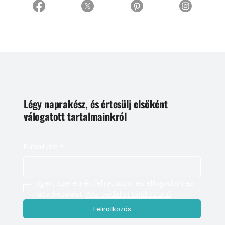
Légy naprakész, és értesülj elsőként
válogatott tartalmainkról
E-mail cím
*
Igen, szeretnék feliratkozni, és elfogadom az 
adatkezelést. 
Adatvédelmi tájékoztató
Feliratkozás