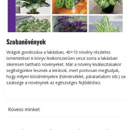
Szobanövények
Virágok gondozása a lakásban, 40+10 növény részletes
ismertetése! A könyv lexikonszerűen veszi sorra a lakásban
s
sikeresen tart­ha­tó növényeket. Már a növény kiválasztásakor
h
segítségünkre lesznek a leírások, mert pontosan megtudjuk,
k
hogy milyen körülményekre (hőmérséklet, páratartalom stb.) van
szüksége a növénynek az egészséges fejlődéshez.
t
Kövess minket