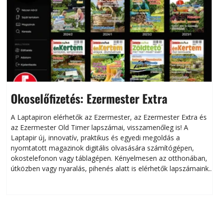
Okoselőfizetés: Ezermester Extra
A Laptapiron elérhetők az Ezermester, az Ezermester Extra és
az Ezermester Old Timer lapszámai, visszamenőleg is! A
Laptapir új, innovatív, praktikus és egyedi megoldás a
L
nyomtatott magazinok digitális olvasására számítógépen,
okostelefonon vagy táblagépen. Kényelmesen az otthonában,
útközben vagy nyaralás, pihenés alatt is elérhetők lapszámaink.
ú
Bárhol, bármikor, akár külföldön élve vagy dolgozva is
B
olvashatók az Ezermester lapszámai. A Laptapir kényelmes
megoldás, mert: – t