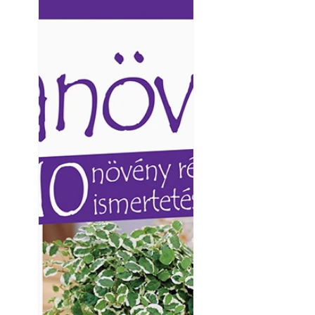
Ezermester lapszámai. A
Ezermester lapszámai
Laptapir kényelmes megoldás,
Laptapir kényelmes 
mert: – t
mert: – t