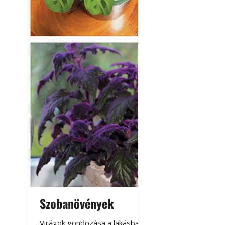
Szobanövények
Virágoskert: k
teraszon, laká
Virágok gondozása a lakásban,