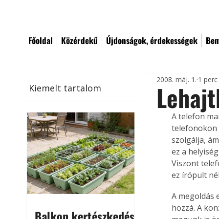
Főoldal
Közérdekű
Újdonságok, érdekességek
Bem
2008. máj. 1.
1 perc
Lehajt
Kiemelt tartalom
A telefon ma
telefonokon 
szolgálja, á
ez a helyiség
Viszont telef
ez írópult né
A megoldás e
hozzá. A kon
Balkon kertészkedés