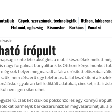
utatjuk
Gépek, szerszámok, technológiák
Otthon, lakberen
Életmód, egészség
Kismester
Barkács
Vonalzó
 olvasás
ható írópult
napság szinte létszükséglet, a mobil készülékek mellett m
is nagy forgalmat bonyolítunk le. Otthoni kényelmünket töb
m még sok helyen megmaradt a falra erősített előszobai válto
 szűk, nem célszerű egy telefonasztallal leszűkíteni a közleke
onáláskor gyakran kell lediktált adatokat, címeket, stb. írás
lkül nem igen sikerülhet.
gyszerű, csak két csuklós polckonzol és egy könnyű írópult
zolokat bármelyik barkácsáruházban megvásárolhatjuk, a pu