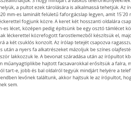
szeállíthatjuk. S hogy mindjárt a vaskos telefonkönyveknek 
elyük, a pultot ezek tárolására is alkalmassá tehetjük. Az í
420 mm-es laminált felületű faforgácslap legyen, amit 15´20
léckerettel fogjunk közre. A keret két hosszanti oldalára cs
-es lécet, középen pedig építsünk be egy osztó támlécet köz
sak léckerettel közrefogott farostlemezből készítsük el, maj
rá a két csuklós konzolt. Az írólap tetejét csapozva ragasszu
s után a nyers fa alkatrészeket mázoljuk be színes olajfesté
ször lakkozzuk le. A bevonat száradása után az írópultot k
műanyagtiplikbe hajtott facsavarokkal erősítsük a falra, ma
jól tart-e, jobb és bal oldalról tegyük mindjárt helyére a tele
endben levőnek találtunk, akkor hajtsuk le az írópultot, ho
nek sem.