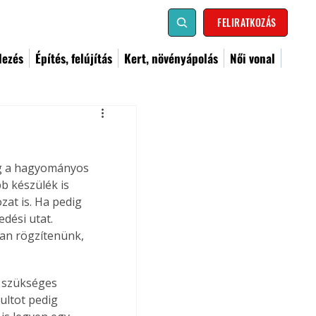
FELIRATKOZÁS
dezés
Építés, felújítás
Kert, növényápolás
Női vonal
ég a hagyományos 
b készülék is 
zat is. Ha pedig 
dési utat. 
ban rögzítenünk, 
 szükséges 
ltot pedig 