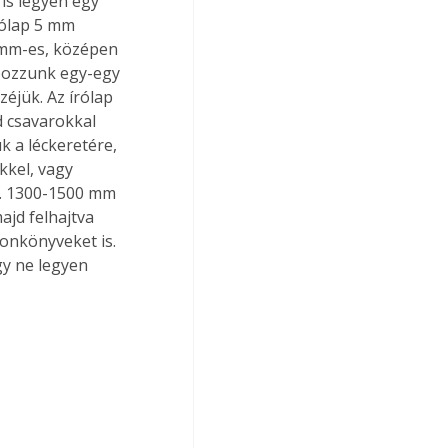
is legyen egy 
rólap 5 mm 
 mm-es, középen 
apozzunk egy-egy 
éjük. Az írólap 
d csavarokkal 
k a léckeretére, 
kkel, vagy 
b. 1300-1500 mm 
jd felhajtva 
fonkönyveket is. 
gy ne legyen 