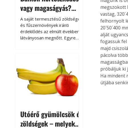
magunk is ös
vagy magaságyás?
megszokott h
vastag, 320´
Helytakarékos
A saját termesztésű zöldségek
felhornyolt 
kertészkedés
és fűszernövények iránti
20´50´400 mm
érdeklődés az elmúlt években
alját ugyanc
látványosan megnőtt. Egyre
fogassuk fel 
többen szeretnék tudni, honnan
majd csiszolá
származik az élelmiszer az
pácolva több
asztalukra, miközben a
magasságban 
kertészkedés sokak számára
próbáljuk ki 
kikapcsolódást és feltöltődést
is jelent.
Ha mindent r
útjába senki
Utóérő gyümölcsök és
zöldségek – melyek