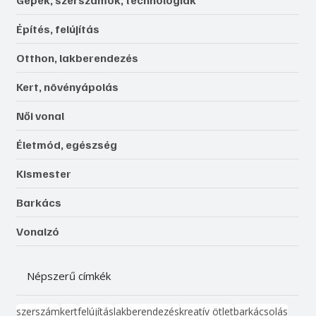
Gépek, szerszámok, technológiák
Építés, felújítás
Otthon, lakberendezés
Kert, növényápolás
Női vonal
Életmód, egészség
Kismester
Barkács
Vonalzó
Népszerű címkék
szerszám
kert
felújítás
lakberendezés
kreatív ötlet
barkácsolás