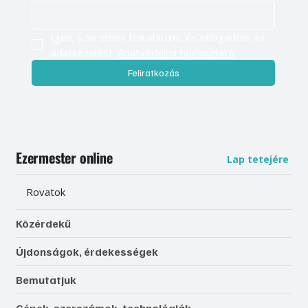
Igen, szeretnék feliratkozni, és elfogadom az 
adatkezelést. 
Adatvédelmi tájékoztató
Feliratkozás
Ezermester online
Lap tetejére
Rovatok
Közérdekű
Újdonságok, érdekességek
Bemutatjuk