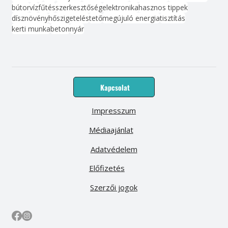
bútor
víz
fűtés
szerkesztőség
elektronika
hasznos tippek
dísznövény
hőszigetelés
tető
megújuló energia
tisztítás
kerti munka
beton
nyár
Kapcsolat
Impresszum
Médiaajánlat
Adatvédelem
Előfizetés
Szerzői jogok