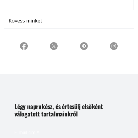
t
Kövess minket
Légy naprakész, és értesülj elsőként
válogatott tartalmainkról
E-mail cím
*