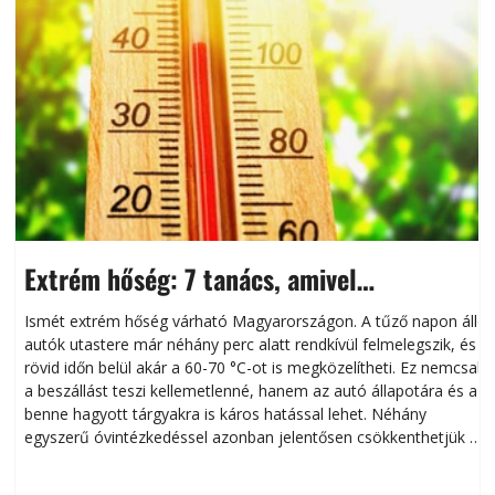
Extrém hőség: 7 tanács, amivel
megóvhatjuk autónkat a nyári károktól
Ismét extrém hőség várható Magyarországon. A tűző napon álló
autók utastere már néhány perc alatt rendkívül felmelegszik, és
rövid időn belül akár a 60-70 °C-ot is megközelítheti. Ez nemcsak
n
a beszállást teszi kellemetlenné, hanem az autó állapotára és a
benne hagyott tárgyakra is káros hatással lehet. Néhány
egyszerű óvintézkedéssel azonban jelentősen csökkenthetjük a
hőség káros hatásait.
l