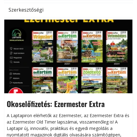
Szerkesztőségi
Okoselőfizetés: Ezermester Extra
A Laptapiron elérhetők az Ezermester, az Ezermester Extra és
az Ezermester Old Timer lapszámai, visszamenőleg is! A
Laptapir új, innovatív, praktikus és egyedi megoldás a
L
nyomtatott magazinok digitális olvasására számítógépen,