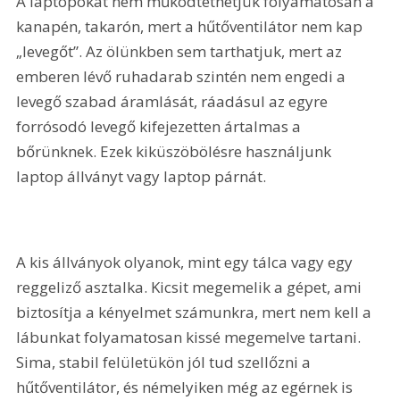
A laptopokat nem működtethetjük folyamatosan a 
kanapén, takarón, mert a hűtőventilátor nem kap 
„levegőt”. Az ölünkben sem tarthatjuk, mert az 
emberen lévő ruhadarab szintén nem engedi a 
levegő szabad áramlását, ráadásul az egyre 
forrósodó levegő kifejezetten ártalmas a 
bőrünknek. Ezek kiküszöbölésre használjunk 
laptop állványt vagy laptop párnát. 
A kis állványok olyanok, mint egy tálca vagy egy 
reggeliző asztalka. Kicsit megemelik a gépet, ami 
biztosítja a kényelmet számunkra, mert nem kell a 
lábunkat folyamatosan kissé megemelve tartani. 
Sima, stabil felületükön jól tud szellőzni a 
hűtőventilátor, és némelyiken még az egérnek is 