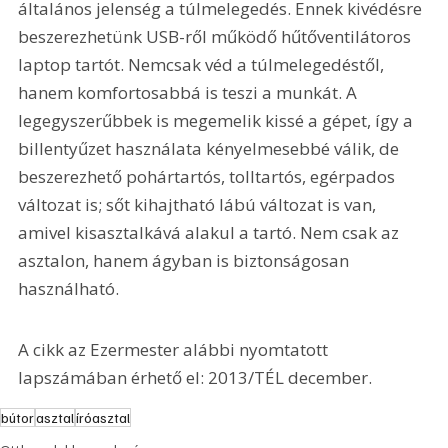
általános jelenség a túlmelegedés. Ennek kivédésre 
beszerezhetünk USB-ről működő hűtőventilátoros 
laptop tartót. Nemcsak véd a túlmelegedéstől, 
hanem komfortosabbá is teszi a munkát. A 
legegyszerűbbek is megemelik kissé a gépet, így a 
billentyűzet használata kényelmesebbé válik, de 
beszerezhető pohártartós, tolltartós, egérpados 
változat is; sőt kihajtható lábú változat is van, 
amivel kisasztalkává alakul a tartó. Nem csak az 
asztalon, hanem ágyban is biztonságosan 
használható.
A cikk az Ezermester alábbi nyomtatott 
lapszámában érhető el: 2013/TÉL december.
bútor
asztal
íróasztal