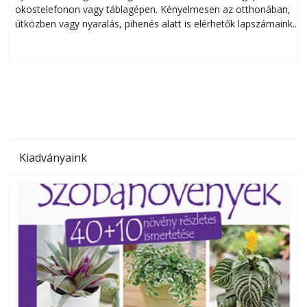
okostelefonon vagy táblagépen. Kényelmesen az otthonában,
útközben vagy nyaralás, pihenés alatt is elérhetők lapszámaink.
ú
Bárhol, bármikor, akár külföldön élve vagy dolgozva is
B
olvashatók az Ezermester lapszámai. A Laptapir kényelmes
megoldás, mert: – t
Kiadványaink