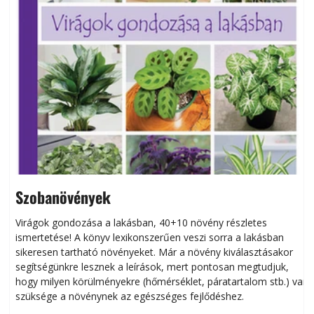
Szobanövények
Virágok gondozása a lakásban, 40+10 növény részletes
ismertetése! A könyv lexikonszerűen veszi sorra a lakásban
s
sikeresen tart­ha­tó növényeket. Már a növény kiválasztásakor
h
segítségünkre lesznek a leírások, mert pontosan megtudjuk,
k
hogy milyen körülményekre (hőmérséklet, páratartalom stb.) van
szüksége a növénynek az egészséges fejlődéshez.